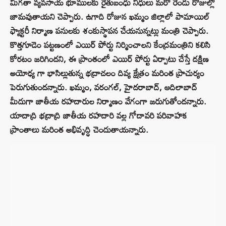
మిగతా వ్యవసాయ భూములకు రైతుబంధు నిధులు మరో రెండు రోజుల్లో
జామవుతాయని చెప్పారు. ఉగాది రోజున ఖమ్మం జిల్లాలో పామాయిల్
ఫ్యాక్టరీ నిర్మాణ పనులకు శంకుస్థాపన చేయనున్నట్లు మంత్రి చెప్పారు.
కొత్తగూడెం పట్టణంలో ఎయిర్ పోర్టు నిర్మించాలని కేంద్రమంత్రిని కలిసి
కోరటం జరిగిందని, ఈ ప్రాంతంలో ఎయిర్ పోర్టు ఏర్పాటు చేస్తే దక్షిణ
అయోధ్య గా భాసిల్లుతున్న భద్రాచలం దివ్య క్షేత్రం మరింత ప్రాచుర్యం
పెరుగుతుందన్నారు. ఖమ్మం, వరంగల్, హైదరాబాద్, ఆదిలాబాద్
మీదుగా జాతీయ రహదారుల నిర్మాణం వేగంగా జరుగుతోందన్నారు.
యాదాద్రి భద్రాద్రి జాతీయ రహదారి వల్ల గోదావరి పరివాహక
ప్రాంతాలు మరింత అభివృద్ధి చెందుతాయన్నారు.