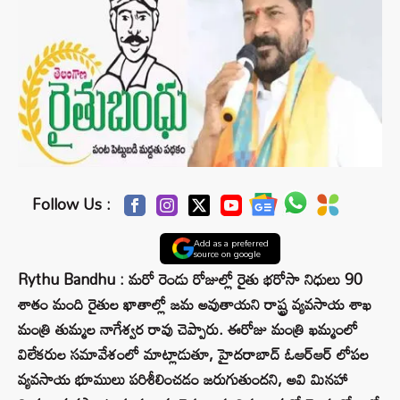
Follow Us :
Add as a preferred
source on google
Rythu Bandhu : మరో రెండు రోజుల్లో రైతు భరోసా నిధులు 90
శాతం మంది రైతుల ఖాతాల్లో జమ అవుతాయని రాష్ట్ర వ్యవసాయ శాఖ
మంత్రి తుమ్మల నాగేశ్వర రావు చెప్పారు. ఈరోజు మంత్రి ఖమ్మంలో
విలేకరుల సమావేశంలో మాట్లాడుతూ, హైదరాబాద్ ఓఆర్ఆర్ లోపల
వ్యవసాయ భూములు పరిశీలించడం జరుగుతుందని, అవి మినహా