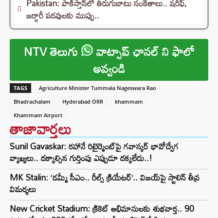
Pakistan: పాకిస్తాన్‌లో తిరుగుబాటు సంకేతాలు.. షరీఫ్,
జర్దారీ పదవులకు ముప్పు..
NTV తెలుగు
వాట్సాప్ ఛానల్ ని ఫాలో
అవ్వండి
TAGS
Agriculture Minister Tummala Nageswara Rao
Bhadrachalam
Hyderabad ORR
khammam
Khammam Airport
తాజావార్తలు
Sunil Gavaskar: రహానే రిటైర్మెంట్‌పై గవాస్కర్ భావోద్వేగ
వ్యాఖ్యలు.. దక్కాల్సిన గుర్తింపు ఎప్పుడూ దక్కలేదు..!
MK Stalin: ‘డమ్మీ సీఎం.. రీల్స్ క్రియేటర్’.. విజయ్‌పై స్టాలిన్ తీవ్ర
విమర్శలు
New Cricket Stadium: క్రికెట్ అభిమానులకు శుభవార్త.. 90