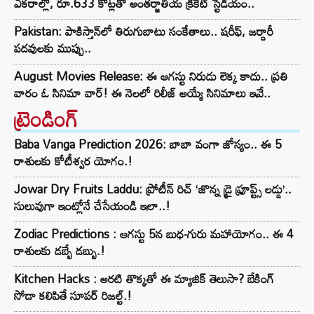
ఎకరాల్లో, రూ.633 కోట్లతో అంతర్జాతీయ క్రికెట్ స్టేడియం..
Pakistan: పాకిస్తాన్‌లో తిరుగుబాటు సంకేతాలు.. షరీఫ్, జర్దారీ
పదవులకు ముప్పు..
August Movies Release: ఈ ఆగస్టు నిరుడు లెక్క కాదు.. ప్రతి
వారం ఓ సినిమా వార్! ఈ నెలలో రిలీజ్ అయ్యే సినిమాలు ఇవే..
ట్రెండింగ్‌
Baba Vanga Prediction 2026: బాబా వంగా జోస్యం.. ఈ 5
రాశులకు కోటీశ్వర యోగం.!
Jowar Dry Fruits Laddu: ప్రోటీన్ రిచ్ ‘జొన్న డ్రై ఫ్రూప్ట్స్ లడ్డు’..
సులువుగా ఇంట్లోనే చేసేయండి ఇలా..!
Zodiac Predictions : ఆగస్టు 5న బుధ-గురు మహాయోగం.. ఈ 4
రాశులకు డబ్బే డబ్బు.!
Kitchen Hacks : అరటి తొక్కతో ఈ మ్యాజిక్ తెలుసా? బేకింగ్
సోడా కలిపితే సూపర్ రిజల్ట్.!