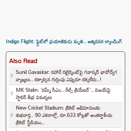
Indigo Flight: ఫ్లైట్‌లో ప్రయాణికుడు మృతి.. అత్యవసర ల్యాండింగ్
Also Read
Sunil Gavaskar: రహానే రిటైర్మెంట్‌పై గవాస్కర్ భావోద్వేగ
వ్యాఖ్యలు.. దక్కాల్సిన గుర్తింపు ఎప్పుడూ దక్కలేదు..!
MK Stalin: 'డమ్మీ సీఎం.. రీల్స్ క్రియేటర్'.. విజయ్‌పై
స్టాలిన్ తీవ్ర విమర్శలు
New Cricket Stadium: క్రికెట్ అభిమానులకు
శుభవార్త.. 90 ఎకరాల్లో, రూ.633 కోట్లతో అంతర్జాతీయ
క్రికెట్ స్టేడియం..