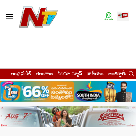
ఆంధ్రప్రదేశ్
తెలంగాణ
సినిమా న్యూస్
జాతీయం
అంతర్జాతీయం