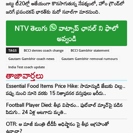
జట్టు టీ20ల్లో అజేయంగా కొనసాగుతున్న నేపథ్యంలో, హోం గ్రౌండ్‌లో
జరిగే ప్రపంచకప్ భారత్‌కు మరో సవాల్‌గా మారనుంది.
NTV తెలుగు
వాట్సాప్ ఛానల్ ని ఫాలో
అవ్వండి
TAGS
BCCI denies coach change
BCCI Gambhir statement
Gautam Gambhir coach news
Gautam Gambhir removal rumours
India Test coach update
తాజావార్తలు
Essential Food Items Price Hike: సామాన్యుడి జేబుకు చిల్లు..
పప్పు నుంచి నూనె వరకు 15 నిత్యావసర వస్తువులు ఖరీదు..
Football Player Died: తీవ్ర విషాదం.. ఫుట్‌బాల్ మ్యాచ్‌పై పడిన
పిడుగు.. 24 ఏళ్ల ఆటగాడు మృతి..
OTR: ఆ మాజీ మంత్రి టీడీపీ అధిష్టానం పై తీవ్ర ఆగ్రహంతో
ఉన్నారా?