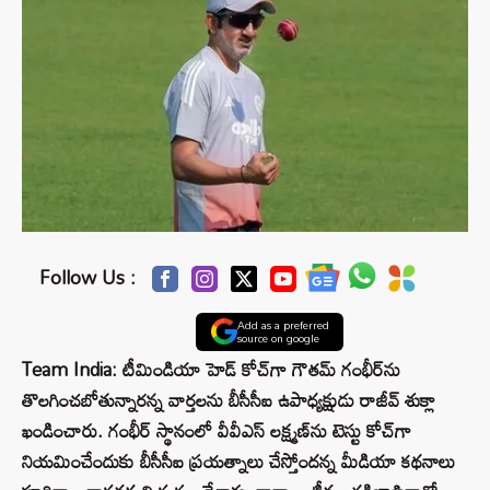
Follow Us :
Add as a preferred
source on google
Team India: టీమిండియా హెడ్ కోచ్‌గా గౌతమ్ గంభీర్‌ను
తొలగించబోతున్నారన్న వార్తలను బీసీసీఐ ఉపాధ్యక్షుడు రాజీవ్ శుక్లా
ఖండించారు. గంభీర్ స్థానంలో వీవీఎస్ లక్ష్మణ్‌ను టెస్టు కోచ్‌గా
నియమించేందుకు బీసీసీఐ ప్రయత్నాలు చేస్తోందన్న మీడియా కథనాలు