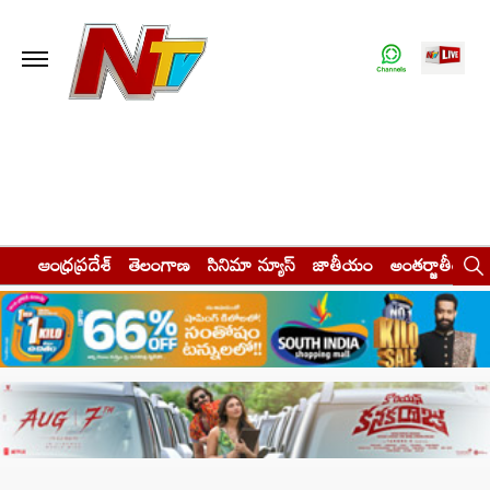
ఆంధ్రప్రదేశ్
తెలంగాణ
సినిమా న్యూస్
జాతీయం
అంతర్జాతీయం