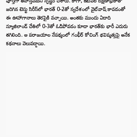
పూర్తిగా అవాస్తవమని స్పష్టం చేశారు. కాగా, ఇటీవల దక్షిణాఫ్రికాతో
జరిగిన టెస్టు సిరీస్‌లో భారత్ 0-2తో స్వదేశంలో వైట్‌వాష్ కావడంతో
ఈ ఊహాగానాలు తెరపైకి వచ్చాయి. అంతకు ముందు ఏడాది
న్యూజిలాండ్ చేతిలో 0-3తో ఓడిపోవడం కూడా భారత్‌కు భారీ ఎదురు
తగిలింది. ఆ పరాజయాల నేపథ్యంలో గంభీర్ కోచింగ్ భవిష్యత్తుపై అనేక
కథనాలు వెలువడ్డాయి.