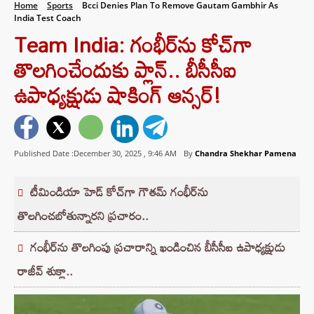
Home
Sports
Bcci Denies Plan To Remove Gautam Gambhir As
India Test Coach
Team India: గంభీర్‌ను కోచ్⁬గా
తొలగించేందుకు ప్లాన్.. బీసీసీఐ
ఉపాధ్యక్షుడు షాకింగ్ ఆన్సర్!
Published Date :December 30, 2025 ,
9:46 AM
By
Chandra Shekhar Pamena
టీమిండియా హెడ్ కోచ్‌గా గౌతమ్ గంభీర్‌ను
తొలగించబోతున్నారని ప్రచారం..
గంభీర్‌ను తొలగింపు ప్రచారాన్ని ఖండించిన బీసీసీఐ ఉపాధ్యక్షుడు
రాజీవ్ శుక్లా..