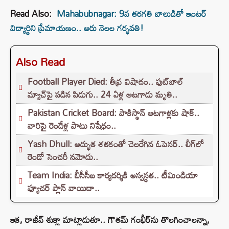
Read Also:
Mahabubnagar: 9వ తరగతి బాలుడితో ఇంటర్
విద్యార్థిని ప్రేమాయణం.. ఆరు నెలల గర్భవతి!
Also Read
Football Player Died: తీవ్ర విషాదం.. ఫుట్‌బాల్
మ్యాచ్‌పై పడిన పిడుగు.. 24 ఏళ్ల ఆటగాడు మృతి..
Pakistan Cricket Board: పాకిస్థాన్ ఆటగాళ్లకు షాక్..
వారిపై రెండేళ్ల పాటు నిషేధం..
Yash Dhull: అద్భుత శతకంతో చెలరేగిన ఓపెనర్.. లీగ్‌లో
రెండో సెంచరీ నమోదు..
Team India: బీసీసీఐ కార్యదర్శికి అస్వస్థత.. టీమిండియా
ఫ్యూచర్ ప్లాన్ వాయిదా..
ఇక, రాజీవ్ శుక్లా మాట్లాడుతూ.. గౌతమ్ గంభీర్‌ను తొలగించాలన్నా,