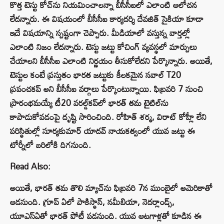
కొత్త టెస్టు కోచ్‌ను నియమించాలన్నా బీసీసీఐలో ఎలాంటి ఆలోచన
లేదన్నారు. ఈ విషయంలో బీసీసీఐ కార్యదర్శి దేవజిత్ సైకియా కూడా
ఇదే విషయాన్ని స్పష్టంగా చెప్పారు. మీడియాలో వస్తున్న వార్తల్లో
ఎలాంటి నిజం లేదన్నారు. టెస్టు జట్టు కోచింగ్ వ్యవస్థలో మార్పులు
చేయాలని బీసీసీఐ ఎలాంటి నిర్ణయం తీసుకోలేదని పేర్కొన్నారు. అయితే,
టెస్టుల కంటే ప్రస్తుతం భారత జట్టుకు కీలకమైన సవాల్ T20
ప్రపంచకప్ అని బీసీసీఐ వర్గాలు పేర్కొంటున్నాయి. ఫిబ్రవరి 7 నుంచి
ప్రారంభమయ్యే టీ20 వరల్డ్‌కప్‌లో భారత్ తమ టైటిల్‌ను
కాపాడుకోవడంపై దృష్టి సారించింది. రోహిత్ శర్మ, విరాట్ కోహ్లీ లేని
పరిస్థితుల్లో సూర్యకుమార్ యాదవ్ నాయకత్వంలో యువ జట్టు ఈ
టోర్నీలో బరిలోకి దిగనుంది.
Read Also:
అయితే, భారత్ తమ తొలి మ్యాచ్‌ను ఫిబ్రవరి 7న ముంబైలో అమెరికాతో
ఆడనుంది. గ్రూప్ ఏలో పాకిస్థాన్, నమీబియా, నెదర్లాండ్స్,
యూఎస్‌ఏతో భారత్ పోటీ పడనుంది. యువ ఆటగాళ్లతో కూడిన ఈ