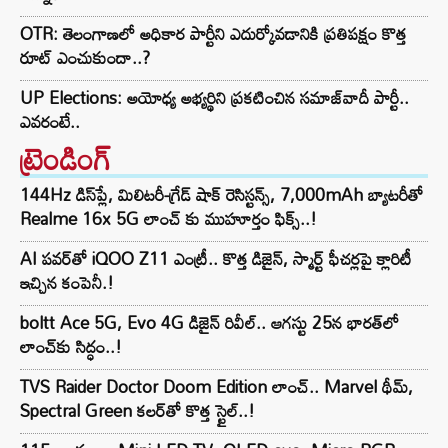
OTR: తెలంగాణలో అధికార పార్టీని ఎదుర్కోవడానికి ప్రతిపక్షం కొత్త
రూట్‌ ఎంచుకుందా..?
UP Elections: అయోధ్య అభ్యర్థిని ప్రకటించిన సమాజ్‌వాదీ పార్టీ..
ఎవరంటే..
ట్రెండింగ్‌
144Hz డిస్‌ప్లే, మిలిటరీ-గ్రేడ్ షాక్ రెసిస్టన్స్, 7,000mAh బ్యాటరీతో
Realme 16x 5G లాంచ్ కు ముహూర్తం ఫిక్స్..!
AI పవర్‌తో iQOO Z11 ఎంట్రీ.. కొత్త డిజైన్, స్మార్ట్ ఫీచర్లపై క్లారిటీ
ఇచ్చిన కంపెనీ.!
boltt Ace 5G, Evo 4G డిజైన్ రివీల్.. ఆగస్టు 25న భారత్‌లో
లాంచ్‌కు సిద్ధం..!
TVS Raider Doctor Doom Edition లాంచ్.. Marvel థీమ్,
Spectral Green కలర్‌తో కొత్త స్టైల్..!