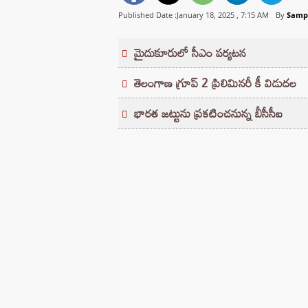
Published Date :January 18, 2025 ,
7:15 AM
By
Samp
మైదుకూరులో సీఎం పర్యటన
తెలంగాణ గ్రూప్ 2 ప్రిలిమినరీ కీ విడుదల
భారత జట్టును ప్రకటించనున్న బీసీసీఐ