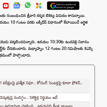
Add as a preferred
source on google
నెలకు సంబంధించిన శ్రీవారి దర్శన టికెట్లు విడుదల కానున్నాయి.
ం 10 గంటల వరకు లక్కిడిప్ విధానంలో కేటాయించే ఆర్జిత
నాయుడు పర్యటించనున్నారు. ఉదయం 10:30కు ఉండవల్లి నివాసం
‌కు చేరుకుంటారు. మధ్యాహ్నం 12 గంటల 20 నిమిషాలకు కెఎస్సి
యక్రమంలో పాల్గొంటారు.
క్షలపై ప్రత్యేక నిఘా.. కోచింగ్ సెంటర్లపై కూడా ఫోకస్..
్తుపై సందిగ్ధం.. సెలెక్టర్ల నిర్ణయం ఇదే
ం ఉగ్రవాదిలా చూసింది.. ఉదయనిధి కీలక వ్యాఖ్యలు