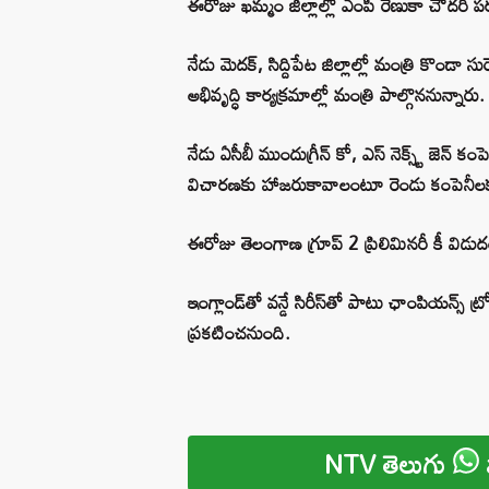
ఈరోజు ఖమ్మం జిల్లాల్లో ఎంపీ రేణుకా చౌదరి పర
నేడు మెదక్, సిద్దిపేట జిల్లాల్లో మంత్రి కొండా 
అభివృద్ధి కార్యక్రమాల్లో మంత్రి పాల్గొననున్నారు.
నేడు ఏసీబీ ముందుగ్రీన్ కో, ఎస్ నెక్స్ట్ జెన్
విచారణకు హాజరుకావాలంటూ రెండు కంపెనీలకు 
ఈరోజు తెలంగాణ గ్రూప్ 2 ప్రిలిమినరీ కీ విడు
ఇంగ్లాండ్‌తో వన్డే సిరీస్‌తో పాటు ఛాంపియన్స్‌ ట
ప్రకటించనుంది.
NTV తెలుగు