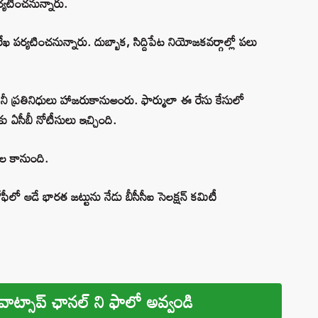
్యటించనున్నారు.
సురేఖ పర్యటించనున్నారు. దుబ్బాక, సిద్దిపేట నియోజకవర్గాల్లో పలు
 కంపెనీ ప్రతినిధులు హాజరుకానుఅంరు. ఫార్ములా ఈ రేసు కేసులో
ఏసీబీ నోటీసులు ఇచ్చింది.
దల కానుంది.
్రోఫీలో ఆడే భారత జట్టును నేడు బీసీసీఐ సెలక్షన్‌ కమిటీ
వాట్సాప్ ఛానల్ ని ఫాలో అవ్వండి