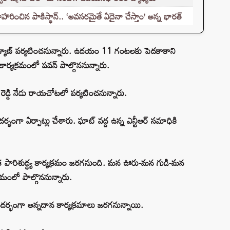
హరించిన పాకిస్థాన్.. ‘అవసరమైతే ఏదైనా చేస్తాం’ అన్న భారత్
 కళ్యాణ్ పర్యటించనున్నారు. ఉదయం 11 గంటలకు పెదకాకాని
ార్యక్రమంలో పవన్ పాల్గొననున్నారు.
్ రెడ్డి నేడు రాయచోటలో పర్యటించనున్నారు.
గా ఏర్పాట్లు చేశారు. ఘాట్ వద్ద ఉన్న ఎన్టీఆర్ సమాధికి
రత్యేక పారిశుద్ధ్య కార్యక్రమం జరగనుంది. మన ఊరు-మన గుడి-మన
్రమంలో పాల్గొననున్నారు.
ి సందర్భంగా అన్నదాన కార్యక్రమాలు జరగనున్నాయి.