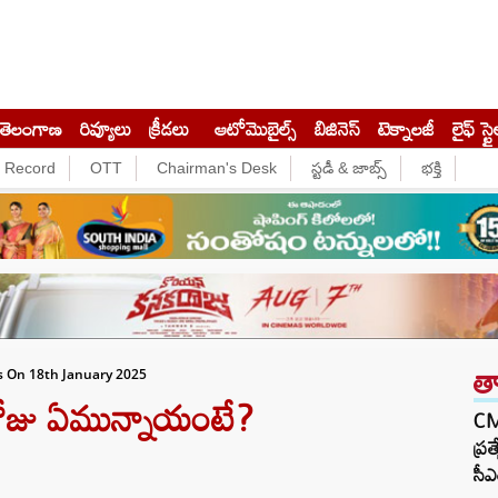
తెలంగాణ
రివ్యూలు
క్రీడలు
ఆటోమొబైల్స్
బిజినెస్‌
టెక్నాలజీ
లైఫ్ స్టై
e Record
OTT
Chairman's Desk
స్టడీ & జాబ్స్
భక్తి
త
 On 18th January 2025
జు ఏమున్నాయంటే?
CM 
ప్ర
సీఎ