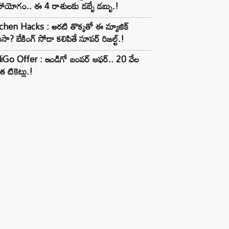
ాయోగం.. ఈ 4 రాశులకు డబ్బే డబ్బు.!
chen Hacks : అరటి తొక్కతో ఈ మ్యాజిక్
ుసా? బేకింగ్ సోడా కలిపితే సూపర్ రిజల్ట్.!
iGo Offer : ఇండిగో బంపర్ ఆఫర్.. 20 వేల
త టికెట్లు.!