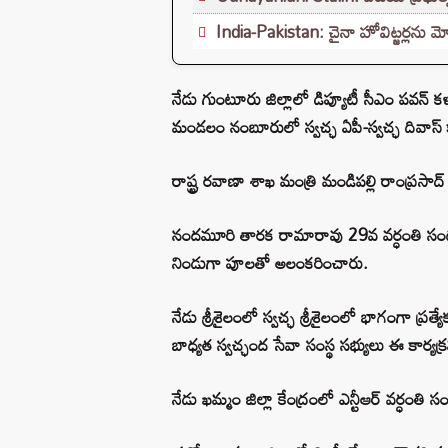
India-Pakistan: చైనా హోవిట్జర్లను మో
నేడు గుంటూరు జిల్లాలో డిప్యూటీ సీఎం పవన్
మండలం నంబూరులో స్వచ్ఛ ఏపీ-స్వచ్ఛ దివాస్ క
రాష్ట్ర రవాణా శాఖ మంత్రి మండిపల్లి రాంప్రసాద
నందమూరి తారక రామారావు 29వ వర్ధంతి సందర్భం
నిండుగా పూలతో అలంకరించారు.
నేడు శ్రీశైలంలో స్వచ్ఛ శ్రీశైలంలో భాగంగా ప్
బాధ్యత స్వచ్ఛంద సేవా సంస్థ సభ్యులు ఈ కార్యక
నేడు ఖమ్మం జిల్లా కేంద్రంలో ఎన్టీఆర్ వర్ధంత