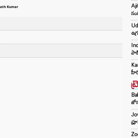
Aji
ath Kumar
సంద
Udh
ఉగ్
Ind
పాక
Kar
హీ
ట్
Ba
జోస
Jow
ఫ్ర
Zod