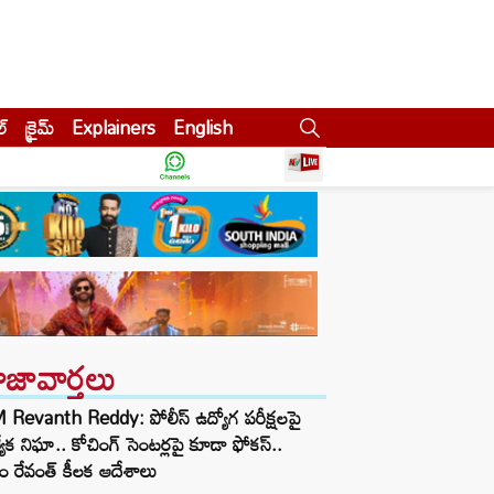
ల్
క్రైమ్
Explainers
English
ాజావార్తలు
Revanth Reddy: పోలీస్ ఉద్యోగ పరీక్షలపై
త్యేక నిఘా.. కోచింగ్ సెంటర్లపై కూడా ఫోకస్..
ం రేవంత్ కీలక ఆదేశాలు