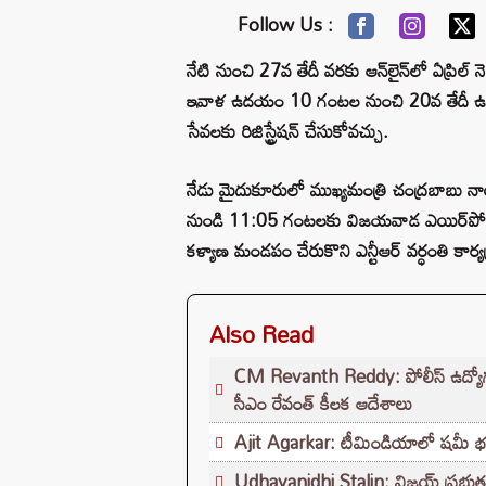
Follow Us :
నేటి నుంచి 27వ తేదీ వరకు ఆన్‌లైన్‌లో ఏప్రిల్ 
ఇవాళ ఉదయం 10 గంటల నుంచి 20వ తేదీ ఉదయ
సేవలకు రిజిస్ట్రేషన్ చేసుకోవచ్చు.
నేడు మైదుకూరులో ముఖ్యమంత్రి చంద్రబాబు 
నుండి 11:05 గంటలకు విజయవాడ ఎయిర్‌పోర్ట్
కళ్యాణ మండపం చేరుకొని ఎన్టీఆర్ వర్ధంతి కార్
Also Read
CM Revanth Reddy: పోలీస్ ఉద్యోగ పరీ
సీఎం రేవంత్ కీలక ఆదేశాలు
Ajit Agarkar: టీమిండియాలో షమీ భవిష్యత
Udhayanidhi Stalin: విజయ్ ప్రభుత్వ