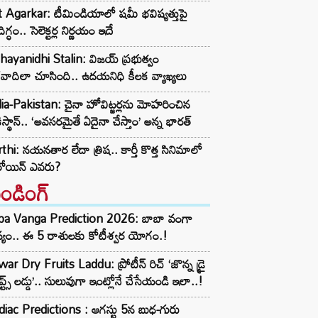
t Agarkar: టీమిండియాలో షమీ భవిష్యత్తుపై
ిగ్ధం.. సెలెక్టర్ల నిర్ణయం ఇదే
ayanidhi Stalin: విజయ్ ప్రభుత్వం
రవాదిలా చూసింది.. ఉదయనిధి కీలక వ్యాఖ్యలు
ia-Pakistan: చైనా హోవిట్జర్లను మోహరించిన
ిస్థాన్.. ‘అవసరమైతే ఏదైనా చేస్తాం’ అన్న భారత్
thi: నయనతార లేదా త్రిష.. కార్తీ కొత్త సినిమాలో
రోయిన్ ఎవరు?
రెండింగ్‌
ba Vanga Prediction 2026: బాబా వంగా
్యం.. ఈ 5 రాశులకు కోటీశ్వర యోగం.!
ar Dry Fruits Laddu: ప్రోటీన్ రిచ్ ‘జొన్న డ్రై
ూప్ట్స్ లడ్డు’.. సులువుగా ఇంట్లోనే చేసేయండి ఇలా..!
iac Predictions : ఆగస్టు 5న బుధ-గురు