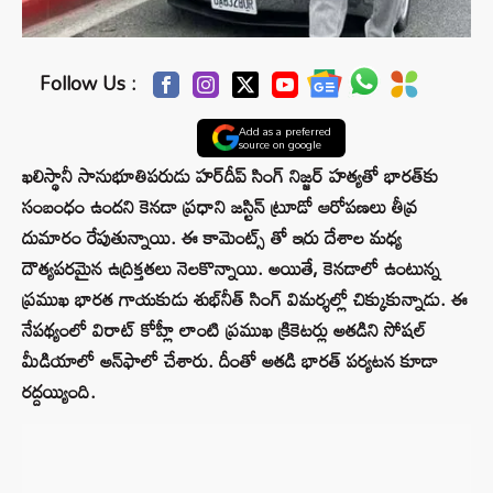
Follow Us :
Add as a preferred
source on google
ఖలిస్థానీ సానుభూతిపరుడు హర్‌దీప్‌ సింగ్‌ నిజ్జర్ హత్యతో భారత్‌కు
సంబంధం ఉందని కెనడా ప్రధాని జస్టిన్‌ ట్రూడో ఆరోపణలు తీవ్ర
దుమారం రేపుతున్నాయి. ఈ కామెంట్స్ తో ఇరు దేశాల మధ్య
దౌత్యపరమైన ఉద్రిక్తతలు నెలకొన్నాయి. అయితే, కెనడాలో ఉంటున్న
ప్రముఖ భారత గాయకుడు శుభ్‌నీత్ సింగ్‌ విమర్శల్లో చిక్కుకున్నాడు. ఈ
నేపథ్యంలో విరాట్ కోహ్లీ లాంటి ప్రముఖ క్రికెటర్లు అతడిని సోషల్
మీడియాలో అన్‌ఫాలో చేశారు. దీంతో అతడి భారత్‌ పర్యటన కూడా
రద్దయ్యింది.