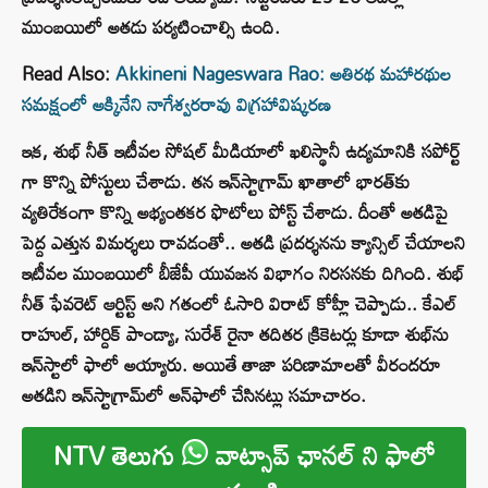
ముంబయిలో అతడు పర్యటించాల్సి ఉంది.
Read Also:
Akkineni Nageswara Rao: అతిరథ మహారథుల
సమక్షంలో అక్కినేని నాగేశ్వరరావు విగ్రహావిష్కరణ
ఇక, శుభ్‌ నీత్ ఇటీవల సోషల్ మీడియాలో ఖలిస్థానీ ఉద్యమానికి సపోర్ట్
గా కొన్ని పోస్టులు చేశాడు. తన ఇన్‌స్టాగ్రామ్‌ ఖాతాలో భారత్‌కు
వ్యతిరేకంగా కొన్ని అభ్యంతకర ఫొటోలు పోస్ట్ చేశాడు. దీంతో అతడిపై
పెద్ద ఎత్తున విమర్శలు రావడంతో.. అతడి ప్రదర్శనను క్యాన్సిల్ చేయాలని
ఇటీవల ముంబయిలో బీజేపీ యువజన విభాగం నిరసనకు దిగింది. శుభ్‌
నీత్ ఫేవరెట్‌ ఆర్టిస్ట్‌ అని గతంలో ఓసారి విరాట్ కోహ్లీ చెప్పాడు.. కేఎల్
రాహుల్‌, హార్దిక్‌ పాండ్యా, సురేశ్ రైనా తదితర క్రికెటర్లు కూడా శుభ్‌ను
ఇన్‌స్టాలో ఫాలో అయ్యారు. అయితే తాజా పరిణామాలతో వీరందరూ
అతడిని ఇన్‌స్టాగ్రామ్‌లో అన్‌ఫాలో చేసినట్లు సమాచారం.
NTV తెలుగు
వాట్సాప్ ఛానల్ ని ఫాలో