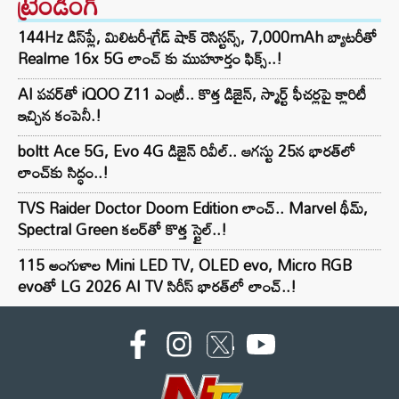
ట్రెండింగ్‌
144Hz డిస్‌ప్లే, మిలిటరీ-గ్రేడ్ షాక్ రెసిస్టన్స్, 7,000mAh బ్యాటరీతో
Realme 16x 5G లాంచ్ కు ముహూర్తం ఫిక్స్..!
AI పవర్‌తో iQOO Z11 ఎంట్రీ.. కొత్త డిజైన్, స్మార్ట్ ఫీచర్లపై క్లారిటీ
ఇచ్చిన కంపెనీ.!
boltt Ace 5G, Evo 4G డిజైన్ రివీల్.. ఆగస్టు 25న భారత్‌లో
లాంచ్‌కు సిద్ధం..!
TVS Raider Doctor Doom Edition లాంచ్.. Marvel థీమ్,
Spectral Green కలర్‌తో కొత్త స్టైల్..!
115 అంగుళాల Mini LED TV, OLED evo, Micro RGB
evoతో LG 2026 AI TV సిరీస్ భారత్‌లో లాంచ్..!