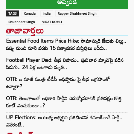
అవ్వండి
TAGS
Canada
india
Rapper Shubhneet Singh
Shubhneet Singh
VIRAT KOHLI
తాజావార్తలు
Essential Food Items Price Hike: సామాన్యుడి జేబుకు చిల్లు..
పప్పు నుంచి నూనె వరకు 15 నిత్యావసర వస్తువులు ఖరీదు..
Football Player Died: తీవ్ర విషాదం.. ఫుట్‌బాల్ మ్యాచ్‌పై పడిన
పిడుగు.. 24 ఏళ్ల ఆటగాడు మృతి..
OTR: ఆ మాజీ మంత్రి టీడీపీ అధిష్టానం పై తీవ్ర ఆగ్రహంతో
ఉన్నారా?
OTR: తెలంగాణలో అధికార పార్టీని ఎదుర్కోవడానికి ప్రతిపక్షం కొత్త
రూట్‌ ఎంచుకుందా..?
UP Elections: అయోధ్య అభ్యర్థిని ప్రకటించిన సమాజ్‌వాదీ పార్టీ..
ఎవరంటే..