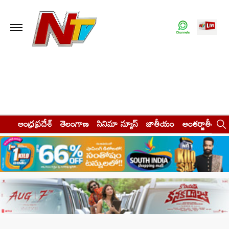
ఆంధ్రప్రదేశ్
తెలంగాణ
సినిమా న్యూస్
జాతీయం
అంతర్జాతీయం