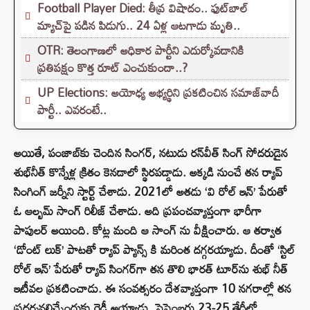
Football Player Died: తీవ్ర విషాదం.. ఫుట్‌బాల్
మ్యాచ్‌పై పడిన పిడుగు.. 24 ఏళ్ల ఆటగాడు మృతి..
OTR: తెలంగాణలో అధికార పార్టీని ఎదుర్కోవడానికి
ప్రతిపక్షం కొత్త రూట్‌ ఎంచుకుందా..?
UP Elections: అయోధ్య అభ్యర్థిని ప్రకటించిన సమాజ్‌వాదీ
పార్టీ.. ఎవరంటే..
అయితే, పంజాబ్‌కు చెందిన సింగర్, నటుడు రన్‌వీత్‌ సింగ్‌ సోదరుడైన
శుభ్‌నీత్‌ కొన్నేళ్ల క్రితం కెనడాలో స్థిరపడ్డాడు. అక్కడి నుంచే తన ర్యాప్‌
సింగింగ్‌ జర్నీని స్టార్ట్ చేశాడు. 2021లో అతడు ‘వి రోల్‌ ఇన్‌’ పేరుతో
ఓ ఆల్బమ్‌ సాంగ్‌ రిలీజ్ చేశాడు. అది ప్రపంచవ్యాప్తంగా భారీగా
పాపులర్ అయింది. కోట్ల మంది ఆ సాంగ్ ను వీక్షించారు. ఆ తర్వాత
‘డోంట్‌ లుక్‌’ పాటతో ర్యాప్‌ ప్యాన్స్ కి మరింత దగ్గరయ్యాడు. దీంతో ‘స్టిల్‌
రోల్‌ ఇన్‌’ పేరుతో ర్యాప్‌ సింగర్‌గా తన తొలి భారత్‌ టూర్‌ను శుభ్ నీత్
ఇటీవల ప్రకటించాడు. ఈ సంవత్సరం దేశవ్యాప్తంగా 10 నగరాల్లో తన
ప్రదర్శనలిచ్చేందుకు రెడీ అయ్యాడు. సెప్టెంబరు 23-25 తేదీల్లో