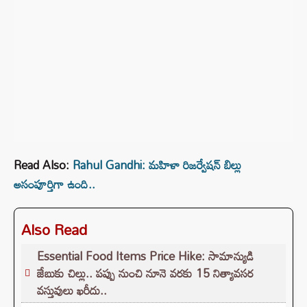
Read Also:
Rahul Gandhi: మహిళా రిజర్వేషన్‌ బిల్లు
అసంపూర్తిగా ఉంది..
Also Read
Essential Food Items Price Hike: సామాన్యుడి
జేబుకు చిల్లు.. పప్పు నుంచి నూనె వరకు 15 నిత్యావసర
వస్తువులు ఖరీదు..