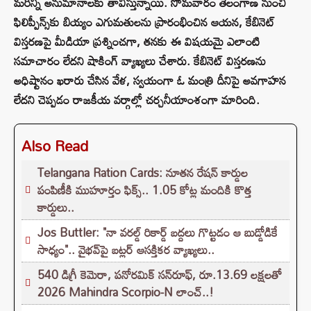
మరిన్ని అనుమానాలకు తావిస్తున్నాయి. సోమవారం తెలంగాణ నుంచి
ఫిలిప్పీన్స్‌కు బియ్యం ఎగుమతులను ప్రారంభించిన ఆయన, కేబినెట్
విస్తరణపై మీడియా ప్రశ్నించగా, తనకు ఈ విషయమై ఎలాంటి
సమాచారం లేదని షాకింగ్ వ్యాఖ్యలు చేశారు. కేబినెట్ విస్తరణను
అధిష్టానం ఖరారు చేసిన వేళ, స్వయంగా ఓ మంత్రి దీనిపై అవగాహన
లేదని చెప్పడం రాజకీయ వర్గాల్లో చర్చనీయాంశంగా మారింది.
Also Read
Telangana Ration Cards: నూతన రేషన్ కార్డుల
పంపిణీకి ముహూర్తం ఫిక్స్‌.. 1.05 కోట్ల మందికి కొత్త
కార్డులు..
Jos Buttler: "నా వరల్డ్ రికార్డ్‌ బద్దలు గొట్టడం ఆ బుడ్డోడికే
సాధ్యం".. వైభవ్‌పై బట్లర్ ఆసక్తికర వ్యాఖ్యలు..
540 డిగ్రీ కెమెరా, పనోరమిక్ సన్‌రూఫ్‌, రూ.13.69 లక్షలతో
2026 Mahindra Scorpio-N లాంచ్..!