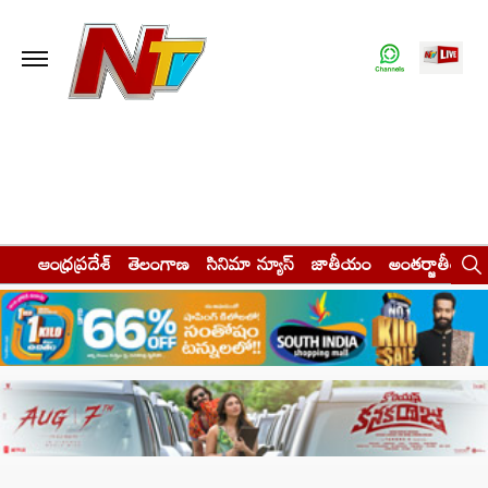
ఆంధ్రప్రదేశ్
తెలంగాణ
సినిమా న్యూస్
జాతీయం
అంతర్జాతీయం