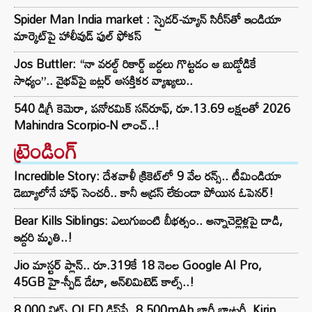
Spider Man India market : స్పైడర్-మ్యాన్ సిరీస్‌తో ఇండియా
మార్కెట్‌పై హాలీవుడ్ ఫుల్ ఫోకస్
Jos Buttler: “నా వరల్డ్ రికార్డ్‌ బద్దలు గొట్టడం ఆ బుడ్డోడికే
సాధ్యం”.. వైభవ్‌పై బట్లర్ ఆసక్తికర వ్యాఖ్యలు..
540 డిగ్రీ కెమెరా, పనోరమిక్ సన్‌రూఫ్‌, రూ.13.69 లక్షలతో 2026
Mahindra Scorpio-N లాంచ్..!
ట్రెండింగ్‌
Incredible Story: దేశవాళీ క్రికెట్‌లో 9 వేల రన్స్.. టీమిండియా
డెబ్యూలోనే హాఫ్ సెంచరీ.. కానీ అడ్రస్ లేకుండా పోయిన ఓపెనర్!
Bear Kills Siblings: ఎలుగుబంటి బీభత్సం.. అన్నాచెల్లెళ్లపై దాడి,
ఇద్దరి మృతి..!
Jio మాస్టర్ ప్లాన్.. రూ.319కే 18 నెలల Google AI Pro,
45GB హై-స్పీడ్ డేటా, అన్⁭లిమిటెడ్ కాల్స్..!
8,000 నిట్స్ OLED డిస్‌ప్లే, 8,500mAh భారీ బ్యాటరీ, Kirin