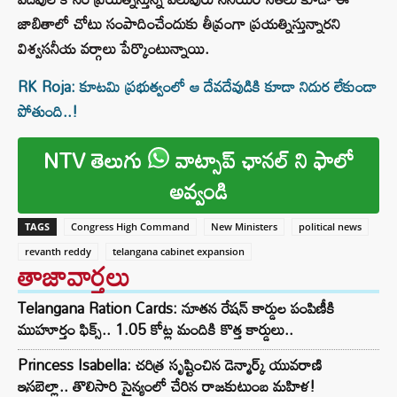
జాబితాలో చోటు సంపాదించేందుకు తీవ్రంగా ప్రయత్నిస్తున్నారని
విశ్వసనీయ వర్గాలు పేర్కొంటున్నాయి.
RK Roja: కూటమి ప్రభుత్వంలో ఆ దేవదేవుడికి కూడా నిదుర లేకుండా
పోతుంది..!
NTV తెలుగు
వాట్సాప్ ఛానల్ ని ఫాలో
అవ్వండి
TAGS
Congress High Command
New Ministers
political news
revanth reddy
telangana cabinet expansion
తాజావార్తలు
Telangana Ration Cards: నూతన రేషన్ కార్డుల పంపిణీకి
ముహూర్తం ఫిక్స్‌.. 1.05 కోట్ల మందికి కొత్త కార్డులు..
Princess Isabella: చరిత్ర సృష్టించిన డెన్మార్క్ యువరాణి
ఇసబెల్లా.. తొలిసారి సైన్యంలో చేరిన రాజకుటుంబ మహిళ!