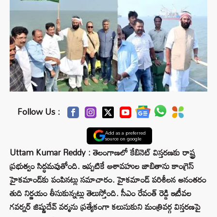
Follow Us :
Add as a preferred
source on google
Uttam Kumar Reddy : తెలంగాణలో కేబినెట్ విస్తరణకు రాష్ట్ర
ప్రభుత్వం సిద్ధమవుతోంది. ఇప్పటికే ఆశావహుల జాబితాను కాంగ్రెస్
హైకమాండ్‌కు పంపినట్లు సమాచారం. హైకమాండ్ పరిశీలన అనంతరం
తుది నిర్ణయం తీసుకున్నట్లు తెలుస్తోంది. సీఎం రేవంత్ రెడ్డి ఇటీవల
గవర్నర్ జిష్ణుదేవ్ వర్మను ప్రత్యేకంగా కలుసుకుని మంత్రివర్గ విస్తరణపై