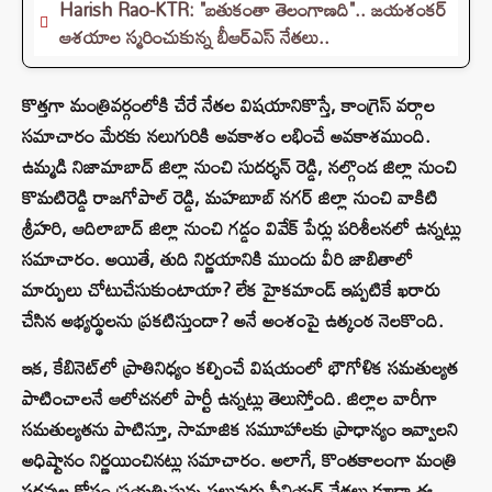
Harish Rao-KTR: "బతుకంతా తెలంగాణది".. జయశంకర్
ఆశయాల స్మరించుకున్న బీఆర్ఎస్ నేతలు..
కొత్తగా మంత్రివర్గంలోకి చేరే నేతల విషయానికొస్తే, కాంగ్రెస్ వర్గాల
సమాచారం మేరకు నలుగురికి అవకాశం లభించే అవకాశముంది.
ఉమ్మడి నిజామాబాద్ జిల్లా నుంచి సుదర్శన్ రెడ్డి, నల్గొండ జిల్లా నుంచి
కొమటిరెడ్డి రాజగోపాల్ రెడ్డి, మహబూబ్ నగర్ జిల్లా నుంచి వాకిటి
శ్రీహరి, ఆదిలాబాద్ జిల్లా నుంచి గడ్డం వివేక్ పేర్లు పరిశీలనలో ఉన్నట్లు
సమాచారం. అయితే, తుది నిర్ణయానికి ముందు వీరి జాబితాలో
మార్పులు చోటుచేసుకుంటాయా? లేక హైకమాండ్ ఇప్పటికే ఖరారు
చేసిన అభ్యర్థులను ప్రకటిస్తుందా? అనే అంశంపై ఉత్కంఠ నెలకొంది.
ఇక, కేబినెట్‌లో ప్రాతినిధ్యం కల్పించే విషయంలో భౌగోళిక సమతుల్యత
పాటించాలనే ఆలోచనలో పార్టీ ఉన్నట్లు తెలుస్తోంది. జిల్లాల వారీగా
సమతుల్యతను పాటిస్తూ, సామాజిక సమూహాలకు ప్రాధాన్యం ఇవ్వాలని
అధిష్టానం నిర్ణయించినట్లు సమాచారం. అలాగే, కొంతకాలంగా మంత్రి
పదవుల కోసం ప్రయత్నిస్తున్న పలువురు సీనియర్ నేతలు కూడా ఈ