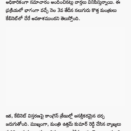
అధికారికంగా సమాచారం అందించినట్లు వార్తలు వినిపిస్తున్నాయి. ఈ
ప్రక్రియలో భాగంగా వచ్చే నెల 3వ తేదీన నలుగురు కొత్త మంత్రులు
కేబినెట్‌లో చేరే అవకాశముందని తెలుస్తోంది.
ఇక, కేబినెట్ విస్తరణపై కాంగ్రెస్ శ్రేణుల్లో ఆసక్తికరమైన చర్చ
జరుగుతోంది. ముఖ్యంగా, మంత్రి ఉత్తమ్ కుమార్ రెడ్డి చేసిన వ్యాఖ్యలు