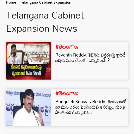
Home
Telangana Cabinet Expansion
Telangana Cabinet
Expansion News
#తెలంగాణ
Revanth Reddy: కేబినెట్‌ విస్తరణపై క్లారిటీ
ఇచ్చిన సీఎం రేవంత్‌.. ఎప్పుడంటే..?
#తెలంగాణ
Ponguleti Srinivas Reddy: తెలంగాణలో
భూముల ధరలు పెంచేందుకు కసరత్తు.. మంత్రి
పొంగులేటి కీలక ప్రకటన..