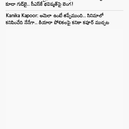
కూడా గుడ్‌బై.. సీఎస్‌కే భవిష్యత్‌పై బెంగ!
Kanika Kapoor: ఆమెలా ఉంటే తప్పేముంది.. సినిమాలో
కనిపించేది నేనేగా.. కియారా పోలికలపై కనికా కపూర్ ముచ్చట