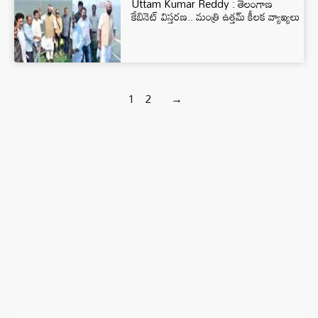
Uttam Kumar Reddy : తెలంగాణ
కేబినెట్ విస్తరణ.. మంత్రి ఉత్తమ్‌ కీలక వ్యాఖ్యలు
1
2
→