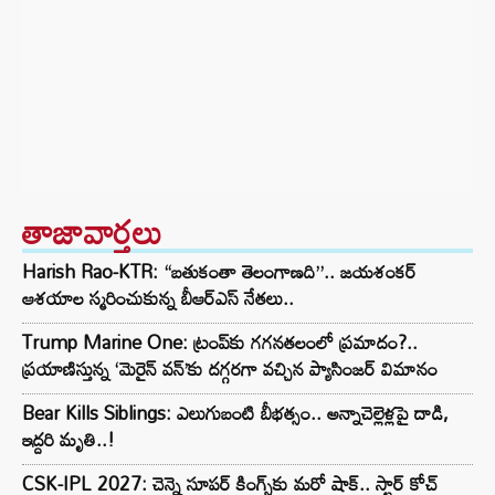
తాజావార్తలు
Harish Rao-KTR: “బతుకంతా తెలంగాణది”.. జయశంకర్
ఆశయాల స్మరించుకున్న బీఆర్ఎస్ నేతలు..
Trump Marine One: ట్రంప్‌కు గగనతలంలో ప్రమాదం?..
ప్రయాణిస్తున్న ‘మెరైన్ వన్’కు దగ్గరగా వచ్చిన ప్యాసింజర్ విమానం
Bear Kills Siblings: ఎలుగుబంటి బీభత్సం.. అన్నాచెల్లెళ్లపై దాడి,
ఇద్దరి మృతి..!
CSK-IPL 2027: చెన్నై సూపర్ కింగ్స్‌కు మరో షాక్.. స్టార్ కోచ్