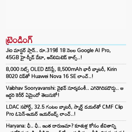
ట్రెండింగ్‌
Jio మాస్టర్ ప్లాన్.. రూ.319కే 18 నెలల Google AI Pro,
45GB హై-స్పీడ్ డేటా, అన్⁭లిమిటెడ్ కాల్స్..!
8,000 నిట్స్ OLED డిస్‌ప్లే, 8,500mAh భారీ బ్యాటరీ, Kirin
8020 చిప్‌తో Huawei Nova 16 SE లాంచ్..!
Vaibhav Sooryavanshi: వైభవ్ సూర్యవంశీ.. ఎగిరెగిరిపడొద్దు.. ఆ
ఇద్దరి కెరీర్ ఏమైందో తెలుసుకో!
LDAC సపోర్ట్, 32.5 గంటల బ్యాటరీ, స్మార్ట్ డయల్‌తో CMF Clip
Pro ఓపెన్-ఇయర్ ఇయర్‌బడ్స్ లాంచ్..!
Haryana: ఛీ.. ఛీ.. ఇంత దారుణమా? కూతుళ్ల కోసం జీవితాన్ని