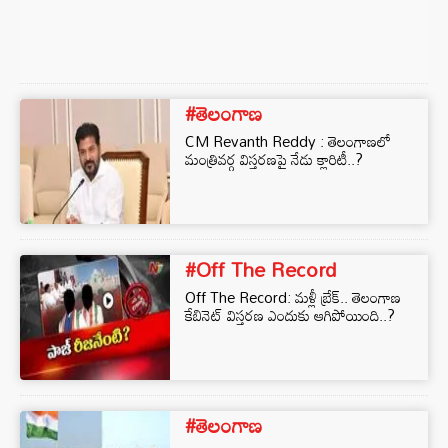
#తెలంగాణ
CM Revanth Reddy : తెలంగాణలో
మంత్రివర్గ విస్తరణపై నేడు క్లారిటీ..?
#Off The Record
Off The Record: మళ్లీ బ్రేక్‌.. తెలంగాణ
కేబినెట్ విస్తరణ ఎందుకు ఆగిపోయింది..?
#తెలంగాణ