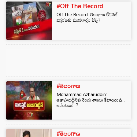
#Off The Record
Off The Record: తెలంగాణ కేబినెట్
విస్తరణకు ముహూర్తం ఫిక్స్?
#తెలంగాణ
Mohammad Azharuddin:
అజాహరుద్దీన్⁬కు రెండు శాఖలు కేటాయింపు..
అవేంటంటే..?
#తెలంగాణ