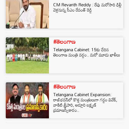
CM Revanth Reddy : రేపు మరోసారి ఢిల్లీ
వెళ్లనున్న సీఎం రేవంత్ రెడ్డి
#తెలంగాణ
Telangana Cabinet: 15కు చేరిన
తెలంగాణ మంత్రి వర్గం.. మరో మూడు ఖాళీలు
#తెలంగాణ
Telangana Cabinet Expansion:
రాజ్‌భవన్‌లో కొత్త మంత్రులుగా గడ్డం వివేక్,
వాకిటి శ్రీహరి, అడ్లూరి లక్ష్మణ్‌
ప్రమాణస్వీకారం..