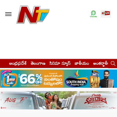
ఆంధ్రప్రదేశ్
తెలంగాణ
సినిమా న్యూస్
జాతీయం
అంతర్జాతీయం