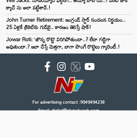
Will Jacks: సూపర్‌మ్యాన్ ఫీల్డింగ్.. అయ్యా బాబోయ్..! ఏంటి జాక్
క్యాచ్ ను అలా పట్టేశావ్.!
John Turner Retirement: ఇంగ్లండ్ స్టార్ సంచలన నిర్ణయం..
25 ఏళ్లకే క్రికెట్‌కు గుడ్‌బై.. కారణం తెలిస్తే షాక్!
Jowar Roti: ‘జొన్న రొట్టె’ విరిగిపోతుందా..? లేదా గట్టిగా
అవుతుందా.? ఇలా చేస్తే మెత్తగా, బాగా పొంగే రొట్టెలు గ్యారెంటీ.!
For advertising contact :9949494238
Email: digital@ntvnetwork.com
Copyright © 2000 - 2026 - NTV
About Us
Contact Us
Privacy Policy
Terms & Conditions