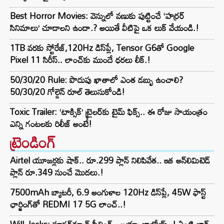
Best Horror Movies: వెన్నులో వణుకు పుట్టించే ‘హర్రర్
సినిమాలు’ చూడాలని ఉందా.? అయితే వీటిపై ఒక లుక్ వేయండి.!
1TB వరకు స్టోరేజ్,120Hz డిస్‌ప్లే, Tensor G6తో Google
Pixel 11 సిరీస్.. లాంచ్⁭కు ముందే ధరలు లీక్.!
50/30/20 Rule: పొదుపు ఖాతాలో ఎంత డబ్బు ఉంచాలి?
50/30/20 గోల్డెన్ రూల్ తెలుసుకోండి!
Toxic Trailer: ‘టాక్సిక్’ ట్రైలర్‌కు టైమ్ ఫిక్స్.. ఈ రోజు సాయంత్రం
ఎన్ని గంటలకు రిలీజ్ అంటే!
ట్రెండింగ్‌
Airtel యూజర్లకు షాక్.. రూ.299 ప్లాన్ నిలిపివేత.. ఇక అన్‌లిమిటెడ్
ప్లాన్ రూ.349 నుంచే మొదలు.!
7500mAh బ్యాటరీ, 6.9 అంగుళాల 120Hz డిస్‌ప్లే, 45W ఫాస్ట్
ఛార్జింగ్‌తో REDMI 17 5G లాంచ్..!