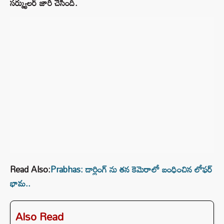
సర్క్యులర్ జారీ చేసింది.
Read Also:
Prabhas: డార్లింగ్ ను తన కెమెరాలో బంధించిన లోఫర్
భామ..
Also Read