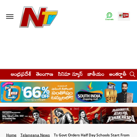
ఆంధ్రప్రదేశ్
తెలంగాణ
సినిమా న్యూస్
జాతీయం
అంతర్జాతీయం
Home
Telangana News
Ts Govt Orders Half Day Schools Start From