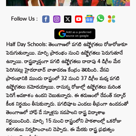
Follow Us :
Add as a preferred
source on google
Half Day Schools: తెలంగాణలో పగటి ఉష్ణోగ్రతలు రోజురోజుకూ
పెరుగుతున్నాయి. మార్చి ప్రారంభం నుంచి ఉష్ణోగ్రతలు పెరుగుతూనే
ఉన్నాయి. రాష్ట్రవ్యాప్తంగా పగటి ఉష్ణోగ్రతలు దాదాపు 4 డిగ్రీల మేర
పెరిగినట్లు హైదరాబాద్ వాతావరణ కేంద్రం తెలిపింది. వేసవి
ప్రారంభానికి ముందు రాష్ట్రంలో 32 నుంచి 37 డిగ్రీల మధ్య పగటి
ఉష్ణోగ్రతలు నమోదయ్యాయి. రానున్న రోజుల్లో ఉష్ణోగ్రతలు మరింత
పెరిగే అవకాశం ఉందని చెబుతున్నారు. ఈ తరుణంలో రేవంత్ సర్కార్
కీలక నిర్ణయం తీసుకున్నారు. పగటిపూట ఎండలు తీవ్రంగా ఉండడంతో
తెలంగాణలో హాఫ్ డే స్కూళ్లను నడపాలని రాష్ట్ర విద్యాశాఖ
నిర్ణయించింది. మార్చి 15 నుంచి రాష్ట్రంలోని పాఠశాలల్లో ఒకరోజు
తరగతులు నిర్వహించాలని చెప్పారు. ఈ మేరకు రాష్ట్ర ప్రభుత్వం