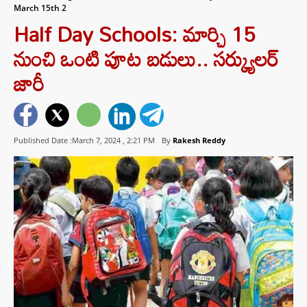
March 15th 2
Half Day Schools: మార్చి 15
నుంచి ఒంటి పూట బడులు.. సర్క్యులర్
జారీ
Published Date :March 7, 2024 ,
2:21 PM
By
Rakesh Reddy