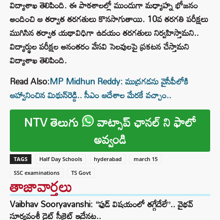
విద్యాశాఖ తెలిపింది. ఈ పాఠశాలల్లో ముందుగా మధ్యాహ్న భోజనం
అందించి ఆ తర్వాత తరగతులు కొనసాగుతాయి. 10వ తరగతి పరీక్షలు
ముగిసిన తర్వాత యథావిధిగా ఉదయం తరగతులు నిర్వహిస్తామని..
విద్యార్థుల పరీక్షల అనంతరం వేసవి సెలవులపై ప్రకటన చేస్తామని
విద్యాశాఖ తెలిపింది.
Read Also:
MP Midhun Reddy: ముద్రగడను వైసీపీలోకి
ఆహ్వానించిన మిథున్‌రెడ్డి.. సీఎం ఆదేశాల మేరకే వచ్చాం..
NTV తెలుగు
వాట్సాప్ ఛానల్ ని ఫాలో
అవ్వండి
TAGS
Half Day Schools
hyderabad
march 15
SSC examinations
TS Govt
తాజావార్తలు
Vaibhav Sooryavanshi: “ఫుడ్ విషయంలో తగ్గేదేలే”.. వైభవ్
సూర్యవంశీ డైట్ సీక్రెట్ ఇదేనట..