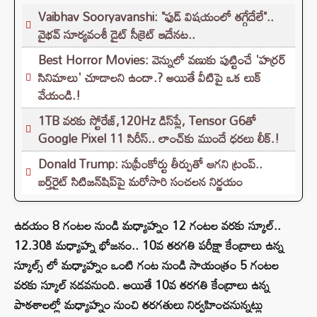
Vaibhav Sooryavanshi: "ఫుడ్ విషయంలో తగ్గేదేలే"..
వైభవ్ సూర్యవంశీ డైట్ సీక్రెట్ ఇదేనట..
Best Horror Movies: వెన్నులో వణుకు పుట్టించే 'హర్రర్
సినిమాలు' చూడాలని ఉందా.? అయితే వీటిపై ఒక లుక్
వేయండి.!
1TB వరకు స్టోరేజ్,120Hz డిస్‌ప్లే, Tensor G6తో
Google Pixel 11 సిరీస్.. లాంచ్⁭కు ముందే ధరలు లీక్.!
Donald Trump: సుప్రీంకోర్టు తీర్పుతో ఆగని ట్రంప్..
బర్త్‌రైట్ సిటిజన్‌షిప్‌పై మరోసారి సంచలన నిర్ణయం
ఉదయం 8 గంటల నుండి మధ్యాహ్నం 12 గంటల వరకు స్కూల్..
12.30కి మధ్యాహ్న భోజనం.. 10వ తరగతి పరీక్షా కేంద్రాలు ఉన్న
స్కూల్స్ లో మధ్యాహ్నం ఒంటి గంట నుండి సాయంత్రం 5 గంటల
వరకు స్కూల్ నడవనుంది. అయితే 10వ తరగతి కేంద్రాలు ఉన్న
పాఠశాలల్లో మధ్యాహ్నం నుంచి తరగతులు నిర్వహించనున్నట్లు