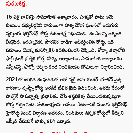
మరణశిక్ష..
16 ఏళ్ల బాలికపై సామూహిక అత్యాచారం, హత్యతో పాటు ఆమె
కుటుంబ సభ్యులిద్దరిని దారుణంగా హత్య చేసిన ఘటనలో ఐదుగురు
వ్యక్తులకు ఛత్తీస్‌గఢ్ కోర్టు మరణశిక్ష విధించింది. ఈ నేరాన్ని అత్యంత
నీచమైన, అసహ్యమైన, పాశవిక దాడిగా అభివర్ణించిన కోర్టు, ఇది
సమాజం యొక్క మనస్సాక్షిని కదిలించిందని చెప్పింది. కోర్బా జిల్లాలోని
ఫాస్ట్ ట్రాక్ ప్రత్యేక కోర్టు హత్య, అత్యాచారం, సామూహిక అత్యాచారం
ఎస్సీ/ఎస్టీ, పోక్సో చట్టాల కింద నిందితులను దోషులుగా నిర్ధారించింది.
2021లో జరిగిన ఈ ఘటనలో ఆరో వ్యక్తి ఉమాశంకర్ యాదవ్‌ వైద్య
కారణాల దృష్ట్యా కోర్టు అతడికి జీవిత ఖైదు విధించింది. అతడు నేరంలో
పాల్గొనే సామర్థ్యాన్ని ప్రభావితం చేసే శస్త్రచికిత్స చేయించుకున్నట్లుగా
కోర్టు గుర్తించింది. మరణశిక్షలను అమలు చేయడానికి ముందు ఛత్తీస్‌గఢ్
హైకోర్టు నుంచి నిర్ధారణ అవసరం. నిందితులు ఉన్నత కోర్టులో తీర్పుని
అప్పీల్ చేసుకునే హక్కు కలిగి ఉన్నారు.