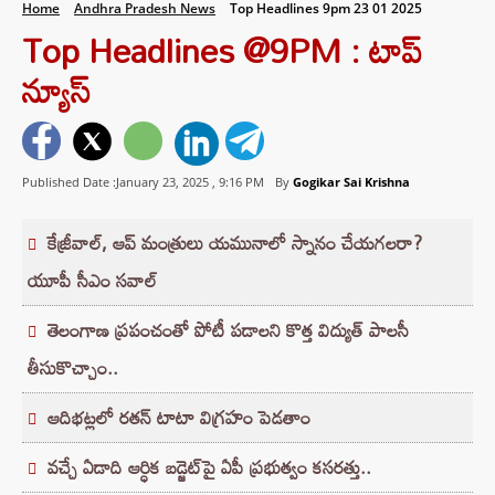
Home
Andhra Pradesh News
Top Headlines 9pm 23 01 2025
Top Headlines @9PM : టాప్‌
న్యూస్‌
Published Date :January 23, 2025 ,
9:16 PM
By
Gogikar Sai Krishna
కేజ్రీవాల్, ఆప్ మంత్రులు యమునాలో స్నానం చేయగలరా?
యూపీ సీఎం సవాల్
తెలంగాణ ప్రపంచంతో పోటీ పడాలని కొత్త విద్యుత్ పాలసీ
తీసుకొచ్చాం..
ఆదిభట్లలో రతన్ టాటా విగ్రహం పెడతాం
వచ్చే ఏడాది ఆర్ధిక బ‌డ్జెట్‌పై ఏపీ ప్రభుత్వం క‌స‌రత్తు..