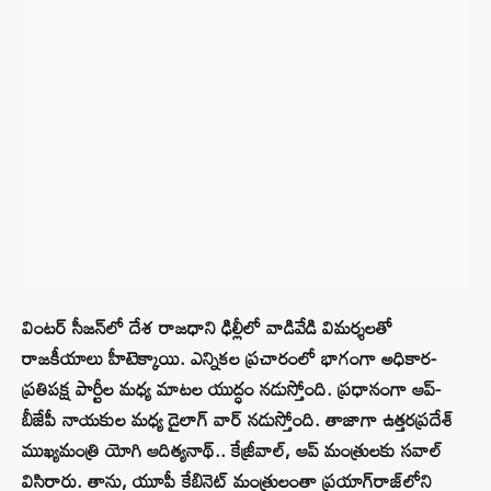
వింటర్ సీజన్‌లో దేశ రాజధాని ఢిల్లీలో వాడివేడి విమర్శలతో
రాజకీయాలు హీటెక్కాయి. ఎన్నికల ప్రచారంలో భాగంగా అధికార-
ప్రతిపక్ష పార్టీల మధ్య మాటల యుద్ధం నడుస్తోంది. ప్రధానంగా ఆప్-
బీజేపీ నాయకుల మధ్య డైలాగ్ వార్ నడుస్తోంది. తాజాగా ఉత్తరప్రదేశ్
ముఖ్యమంత్రి యోగి ఆదిత్యనాథ్.. కేజ్రీవాల్‌, ఆప్ మంత్రులకు సవాల్
విసిరారు. తాను, యూపీ కేబినెట్ మంత్రులంతా ప్రయాగ్‌రాజ్‌లోని