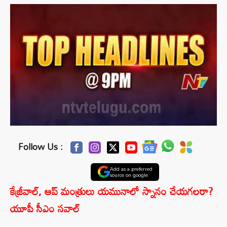
Follow Us :
Add as a preferred
source on google
కేజ్రీవాల్, ఆప్ మంత్రులు యమునాలో స్నానం చేయగలరా?
యూపీ సీఎం సవాల్