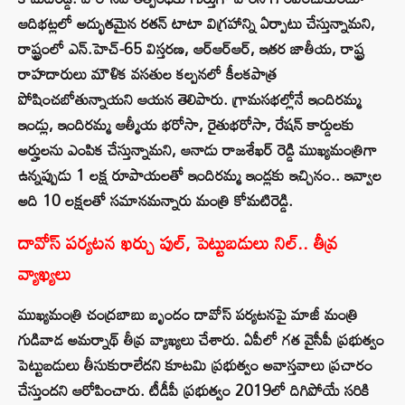
ఆదిభట్లలో అద్భుతమైన రతన్ టాటా విగ్రహాన్ని ఏర్పాటు చేస్తున్నామని,
రాష్ట్రంలో ఎన్.హెచ్-65 విస్తరణ, ఆర్ఆర్ఆర్, ఇతర జాతీయ, రాష్ట్ర
రాహదారులు మౌళిక వసతుల కల్పనలో కీలకపాత్ర
పోషించబోతున్నాయని ఆయన తెలిపారు. గ్రామసభల్లోనే ఇందిరమ్మ
ఇండ్లు, ఇందిరమ్మ ఆత్మీయ భరోసా, రైతుభరోసా, రేషన్ కార్డులకు
అర్హులను ఎంపిక చేస్తున్నామని, ఆనాడు రాజశేఖర్ రెడ్డి ముఖ్యమంత్రిగా
ఉన్నప్పుడు 1 లక్ష రూపాయలతో ఇందిరమ్మ ఇండ్లకు ఇచ్చినం.. ఇవ్వాల
అది 10 లక్షలతో సమానమన్నారు మంత్రి కోమటిరెడ్డి.
దావోస్ పర్యటన ఖర్చు పుల్, పెట్టుబడులు నిల్.. తీవ్ర
వ్యాఖ్యలు
ముఖ్యమంత్రి చంద్రబాబు బృందం దావోస్ పర్యటనపై మాజీ మంత్రి
గుడివాడ అమర్నాథ్ తీవ్ర వ్యాఖ్యలు చేశారు. ఏపీలో గత వైసీపీ ప్రభుత్వం
పెట్టుబడులు తీసుకురాలేదని కూటమి ప్రభుత్వం అవాస్తవాలు ప్రచారం
చేస్తుందని ఆరోపించారు. టీడీపీ ప్రభుత్వం 2019లో దిగిపోయే సరికి