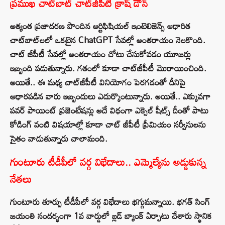
ప్రముఖ చాట్‌బాట్‌ చాట్‌జీపీటీ క్రాష్‌ డౌన్‌
అత్యంత ప్రజాదరణ పొందిన ఆర్టిఫిషియల్ ఇంటెలిజెన్స్ ఆధారిత
చాట్‌బాట్‌లలో ఒకటైన ChatGPT సేవల్లో అంతరాయం నెలకొంది.
చాట్ జీపీటీ సేవల్లో అంతరాయం చోటు చేసుకోవడం యూజర్లు
ఇబ్బంది పడుతున్నారు. గతంలో కూడా చాట్‌జీపీటీ మొరాయించింది.
అయితే.. ఈ మధ్య చాట్‌జీపీటీ వినియోగం పెరగడంతో దీనిపై
ఆధారపడిన వారు ఇబ్బందులు ఎదుర్కొంటున్నారు. అయితే.. ఎక్కువగా
పవర్ పాయింట్ ప్రజెంటేషన్లు అదే విధంగా ఎక్సెల్ షీట్స్ దీంతో పాటు
కోడింగ్ వంటి విషయాల్లో కూడా చాట్ జీపీటీ ప్రీమియం సర్వీసులను
సైతం వాడుతున్నారు చాలామంది.
గుంటూరు టీడీపీలో వర్గ విభేదాలు.. ఎమ్మెల్యేను అడ్డుకున్న
నేతలు
గుంటూరు తూర్పు టీడీపీలో వర్గ విభేదాలు భగ్గుమన్నాయి. భగత్ సింగ్
జయంతి సందర్భంగా 1వ వార్డులో బ్లడ్ బ్యాంక్ ఏర్పాటు చేశారు స్థానిక