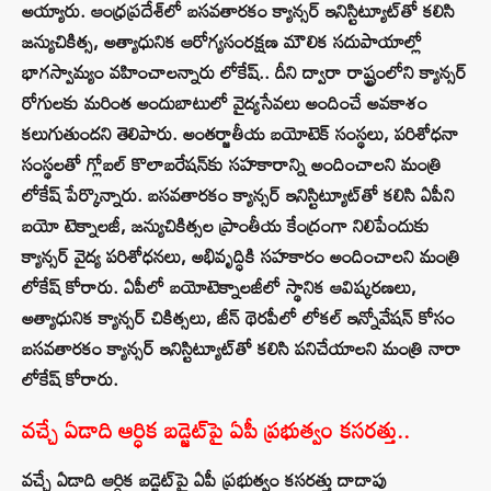
అయ్యారు. ఆంధ్రప్రదేశ్‌లో బసవతారకం క్యాన్సర్ ఇనిస్టిట్యూట్‌తో కలిసి
జన్యుచికిత్స, అత్యాధునిక ఆరోగ్యసంరక్షణ మౌలిక సదుపాయాల్లో
భాగస్వామ్యం వహించాలన్నారు లోకేష్.. దీని ద్వారా రాష్ట్రంలోని క్యాన్సర్
రోగులకు మరింత అందుబాటులో వైద్యసేవలు అందించే అవకాశం
కలుగుతుందని తెలిపారు. అంతర్జాతీయ బయోటెక్ సంస్థలు, పరిశోధనా
సంస్థలతో గ్లోబల్ కొలాబరేషన్‌కు సహకారాన్ని అందించాలని మంత్రి
లోకేష్ పేర్కొన్నారు. బసవతారకం క్యాన్సర్ ఇనిస్టిట్యూట్‌తో కలిసి ఏపీని
బయో టెక్నాలజీ, జన్యుచికిత్సల ప్రాంతీయ కేంద్రంగా నిలిపేందుకు
క్యాన్సర్ వైద్య పరిశోధనలు, అభివృద్ధికి సహకారం అందించాలని మంత్రి
లోకేష్ కోరారు. ఏపీలో బయోటెక్నాలజీలో స్థానిక ఆవిష్కరణలు,
అత్యాధునిక క్యాన్సర్ చికిత్సలు, జీన్ థెరపీలో లోకల్ ఇన్నోవేషన్ కోసం
బసవతారకం క్యాన్సర్ ఇనిస్టిట్యూట్‌తో కలిసి పనిచేయాలని మంత్రి నారా
లోకేష్ కోరారు.
వచ్చే ఏడాది ఆర్ధిక బ‌డ్జెట్‌పై ఏపీ ప్రభుత్వం క‌స‌రత్తు..
వచ్చే ఏడాది ఆర్ధిక బ‌డ్జెట్‌పై ఏపీ ప్రభుత్వం క‌స‌రత్తు దాదాపు