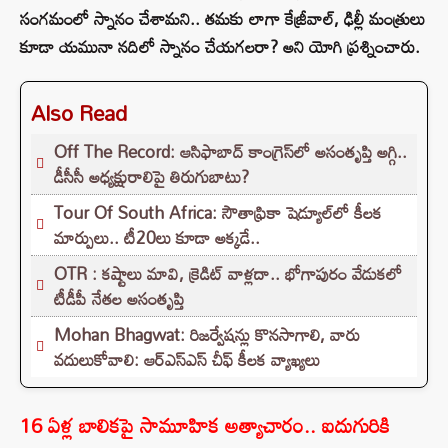
సంగమంలో స్నానం చేశామని.. తమకు లాగా కేజ్రీవాల్, ఢిల్లీ మంత్రులు
కూడా యమునా నదిలో స్నానం చేయగలరా? అని యోగి ప్రశ్నించారు.
Also Read
Off The Record: ఆసిఫాబాద్ కాంగ్రెస్‌లో అసంతృప్తి అగ్గి..
డీసీసీ అధ్యక్షురాలిపై తిరుగుబాటు?
Tour Of South Africa: సౌతాఫ్రికా షెడ్యూల్‌లో కీలక
మార్పులు.. టీ20లు కూడా అక్కడే..
OTR : కష్టాలు మావి, క్రెడిట్ వాళ్లదా.. భోగాపురం వేడుకలో
టీడీపీ నేతల అసంతృప్తి
Mohan Bhagwat: రిజర్వేషన్లు కొనసాగాలి, వారు
వదులుకోవాలి: ఆర్ఎస్ఎస్ చీఫ్ కీలక వ్యాఖ్యలు
16 ఏళ్ల బాలికపై సామూహిక అత్యాచారం.. ఐదుగురికి