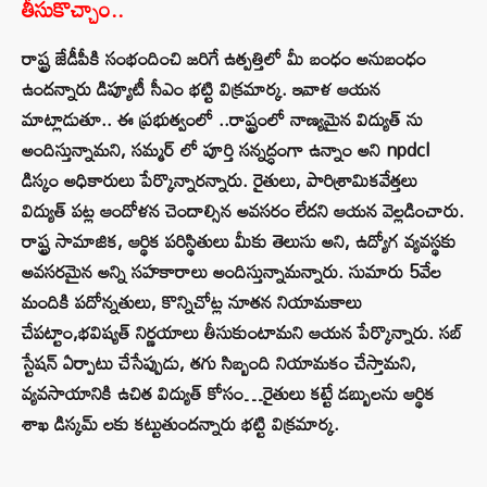
తీసుకొచ్చాం..
రాష్ట్ర జేడీపీకి సంభందించి జరిగే ఉత్పత్తిలో మీ బంధం అనుబంధం
ఉందన్నారు డిప్యూటీ సీఎం భట్టి విక్రమార్క. ఇవాళ ఆయన
మాట్లాడుతూ.. ఈ ప్రభుత్వంలో ..రాష్ట్రంలో నాణ్యమైన విద్యుత్ ను
అందిస్తున్నామని, సమ్మర్ లో పూర్తి సన్నద్ధంగా ఉన్నాం అని npdcl
డిస్కం అధికారులు పేర్కొన్నారన్నారు. రైతులు, పారిశ్రామికవేత్తలు
విద్యుత్ పట్ల ఆందోళన చెందాల్సిన అవసరం లేదని ఆయన వెల్లడించారు.
రాష్ట్ర సామాజిక, ఆర్థిక పరిస్థితులు మీకు తెలుసు అని, ఉద్యోగ వ్యవస్థకు
అవసరమైన అన్ని సహకారాలు అందిస్తున్నామన్నారు. సుమారు 5వేల
మందికి పదోన్నతులు, కొన్నిచోట్ల నూతన నియామకాలు
చేపట్టాం,భవిష్యత్ నిర్ణయాలు తీసుకుంటామని ఆయన పేర్కొన్నారు. సబ్
స్టేషన్ ఏర్పాటు చేసేప్పుడు, తగు సిబ్బంది నియామకం చేస్తామని,
వ్యవసాయానికి ఉచిత విద్యుత్ కోసం…రైతులు కట్టే డబ్బులను ఆర్థిక
శాఖ డిస్కమ్ లకు కట్టుతుందన్నారు భట్టి విక్రమార్క.