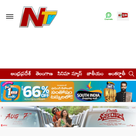
ఆంధ్రప్రదేశ్
తెలంగాణ
సినిమా న్యూస్
జాతీయం
అంతర్జాతీయం