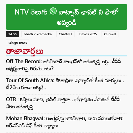
NTV తెలుగు
వాట్సాప్ ఛానల్ ని ఫాలో
అవ్వండి
TAGS
bhatti vikramarka
ChatGPT
Davos 2025
kejriwal
telugu news
తాజావార్తలు
Off The Record: ఆసిఫాబాద్ కాంగ్రెస్‌లో అసంతృప్తి అగ్గి.. డీసీసీ
అధ్యక్షురాలిపై తిరుగుబాటు?
Tour Of South Africa: సౌతాఫ్రికా షెడ్యూల్‌లో కీలక మార్పులు..
టీ20లు కూడా అక్కడే..
OTR : కష్టాలు మావి, క్రెడిట్ వాళ్లదా.. భోగాపురం వేడుకలో టీడీపీ
నేతల అసంతృప్తి
Mohan Bhagwat: రిజర్వేషన్లు కొనసాగాలి, వారు వదులుకోవాలి:
ఆర్ఎస్ఎస్ చీఫ్ కీలక వ్యాఖ్యలు