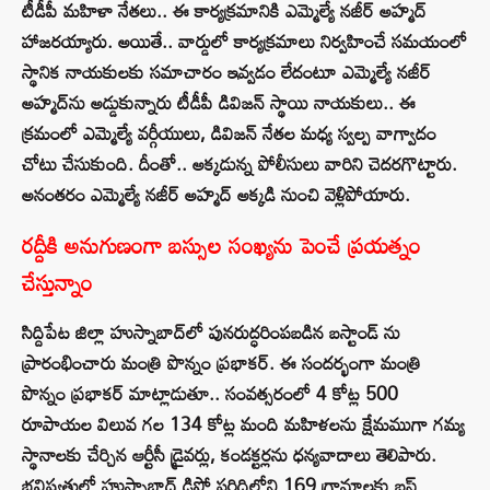
టీడీపీ మహిళా నేతలు.. ఈ కార్యక్రమానికి ఎమ్మెల్యే నజీర్ అహ్మద్
హాజరయ్యారు. అయితే.. వార్డులో కార్యక్రమాలు నిర్వహించే సమయంలో
స్థానిక నాయకులకు సమాచారం ఇవ్వడం లేదంటూ ఎమ్మెల్యే నజీర్
అహ్మద్‌ను అడ్డుకున్నారు టీడీపీ డివిజన్ స్థాయి నాయకులు.. ఈ
క్రమంలో ఎమ్మెల్యే వర్గీయులు, డివిజన్ నేతల మధ్య స్వల్ప వాగ్వాదం
చోటు చేసుకుంది. దీంతో.. అక్కడున్న పోలీసులు వారిని చెదరగొట్టారు.
అనంతరం ఎమ్మెల్యే నజీర్ అహ్మద్ అక్కడి నుంచి వెళ్లిపోయారు.
రద్దీకి అనుగుణంగా బస్సుల సంఖ్యను పెంచే ప్రయత్నం
చేస్తున్నాం
సిద్దిపేట జిల్లా హుస్నాబాద్‌లో పునరుద్ధరింపబడిన బస్టాండ్ ను
ప్రారంభించారు మంత్రి పొన్నం ప్రభాకర్. ఈ సందర్భంగా మంత్రి
పొన్నం ప్రభాకర్‌ మాట్లాడుతూ.. సంవత్సరంలో 4 కోట్ల 500
రూపాయల విలువ గల 134 కోట్ల మంది మహిళలను క్షేమముగా గమ్య
స్థానాలకు చేర్చిన ఆర్టీసీ డ్రైవర్లు, కండక్టర్లను ధన్యవాదాలు తెలిపారు.
భవిష్యత్తులో హుస్నాబాద్ డిపో పరిధిలోని 169 గ్రామాలకు బస్