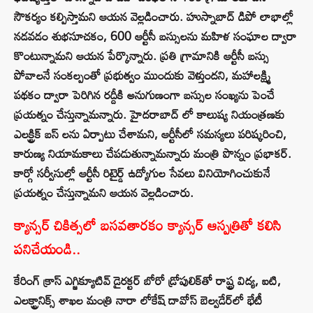
సౌకర్యం కల్పిస్తామని ఆయన వెల్లడించారు. హుస్నాబాద్ డిపో లాభాల్లో
నడవడం శుభసూచకం, 600 ఆర్టీసీ బస్సులను మహిళ సంఘాల ద్వారా
కొంటున్నామని ఆయన పేర్కొన్నారు. ప్రతి గ్రామానికి ఆర్టీసీ బస్సు
పోవాలనే సంకల్పంతో ప్రభుత్వం ముందుకు వెళ్తుందని, మహాలక్ష్మి
పథకం ద్వారా పెరిగిన రద్దీకి అనుగుణంగా బస్సుల సంఖ్యను పెంచే
ప్రయత్నం చేస్తున్నామన్నారు. హైదరాబాద్ లో కాలుష్య నియంత్రణకు
ఎలక్ట్రిక్ బస్ లను ఏర్పాటు చేశామని, ఆర్టీసీలో సమస్యలు పరిష్కరించి,
కారుణ్య నియామకాలు చేపడుతున్నామన్నారు మంత్రి పొన్నం ప్రభాకర్‌.
కార్గో సర్వీసుల్లో ఆర్టీసీ రిటైర్డ్ ఉద్యోగుల సేవలు వినియోగించుకునే
ప్రయత్నం చేస్తున్నామని ఆయన వెల్లడించారు.
క్యాన్సర్ చికిత్సలో బసవతారకం క్యాన్సర్ ఆస్పత్రి⁬తో కలిసి
పనిచేయండి..
కేరింగ్ క్రాస్ ఎగ్జిక్యూటివ్ డైరక్టర్ బోరో డ్రోపులిక్‌తో రాష్ట్ర విద్య, ఐటి,
ఎలక్ట్రానిక్స్ శాఖల మంత్రి నారా లోకేష్ దావోస్ బెల్వడేర్‌లో భేటీ