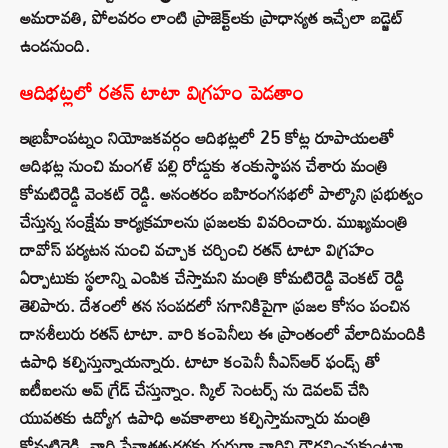
అమ‌రావ‌తి, పోల‌వ‌రం లాంటి ప్రాజెక్ట్‌ల‌కు ప్రాధాన్యత ఇచ్చేలా బడ్జెట్
ఉండనుంది.
ఆదిభట్లలో రతన్ టాటా విగ్రహం పెడతాం
ఇబ్రహీంపట్నం నియోజకవర్గం ఆదిభట్లలో 25 కోట్ల రూపాయలతో
ఆదిభట్ల నుంచి మంగళ్ పల్లి రోడ్డుకు శంకుస్థాపన చేశారు మంత్రి
కోమటిరెడ్డి వెంకట్ రెడ్డి. అనంతరం బహిరంగసభలో పాల్కొని ప్రభుత్వం
చేస్తున్న సంక్షేమ కార్యక్రమాలను ప్రజలకు వివరించారు. ముఖ్యమంత్రి
దావోస్ పర్యటన నుంచి వచ్చాక చర్చించి రతన్ టాటా విగ్రహం
ఏర్పాటుకు స్థలాన్ని ఎంపిక చేస్తామని మంత్రి కోమటిరెడ్డి వెంకట్ రెడ్డి
తెలిపారు. దేశంలో తన సంపదలో సగానికిపైగా ప్రజల కోసం పంచిన
దానశీలురు రతన్ టాటా. వారి కంపెనీలు ఈ ప్రాంతంలో వేలాదిమందికి
ఉపాధి కల్పిస్తున్నాయన్నారు. టాటా కంపెనీ సీఎస్ఆర్ ఫండ్స్ తో
ఐటీఐలను అప్ గ్రేడ్ చేస్తున్నాం. స్కిల్ సెంటర్స్ ను డెవలప్ చేసి
యువతకు ఉద్యోగ ఉపాధి అవకాశాలు కల్పిస్తామన్నారు మంత్రి
కోమటిరెడ్డి. వారి సేవాతత్పరథకు గుర్తుగా వారిని గౌరవించుకుంటూ