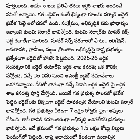
పూర్తయింది. ఆయా శాఖ‌లు ప్రతిపాద‌న‌లు ఆర్ధిక శాఖకు అందించే
పనిలో ఉన్నాయి. గ‌త బ‌డ్జెట్‌ల కంటే భిన్నంగా కూట‌మి స‌ర్కార్ బ‌డ్జెట్
ప్రవేశ పెట్టె ఆలోచనలో ఉంది. సంక్షేమం, అభివృద్ధికి స‌మ ప్రాధాన్యం
ఇవ్వాల‌ని కుట‌మి స‌ర్కార్ భావిస్తోంది. కుట‌మి స‌ర్కార్‌కు సూపర్ సిక్స్
పెద్ద స‌వాల్‌గా మారింది. సూప‌ర్ సిక్స్ ప‌థ‌కాలతో పాటు.. ఇరిగేష‌న్,
అమ‌రావ‌తి, గ్రామీణ, ప‌ట్టణ ప్రాంతాల అభివృద్ధిపై రాష్ట్ర ప్రభుత్వం
ప్రత్యేకంగా బ‌డ్జెట్‌లో ఫోక‌స్ పెట్టనుంది. 2025-26 ఆర్ధిక
సంవ‌త్సరానికి బ‌డ్జెట్ త‌యారీపై ఆర్ధిక శాఖ క‌స‌రత్తు ఒక కొలిక్కి
వస్తోంది. వచ్చే నెల చివరి నుంచి అసెంబ్లీ బ‌డ్జెట్ స‌మావేశాలు
జ‌ర‌గ‌నున్నాయి. దీనిలో భాగంగా వ‌చ్చే ఏడాది ఆర్ధిక బ‌డ్జెట్ పై ఆర్ధిక
శాఖ క‌స‌ర‌త్తు పూర్తి చేస్తోంది. అయితే గ‌త ప్రభుత్వ పాల‌న‌లో ప్రవేశ
పెట్టిన బ‌డ్జెట్‌ల‌కు భిన్నంగా బ‌డ్జెట్ రూప‌క‌ల్పన చేయాలని కుట‌మి స‌ర్కార్
భావిస్తోంది. గ‌త ప్రభుత్వం ఏకంగా 7 ల‌క్షల కోట్లకు పైగా అప్పులు
చేసింది. కానీ దానికి స‌మాంత‌రంగా అభివృద్ది జ‌ర‌గ‌లేదని ప్రభుత్వం
భావిస్తోంది. ఇదే క్రమంలో గ‌త ప్రభుత్వం 1.5 ల‌క్షల కోట్లు బిల్లులు
పెండింగ్‌లో పెట్టింది. రాష్ట్ర అదాయంలో కీల‌కంగా ఉండాల్సిన