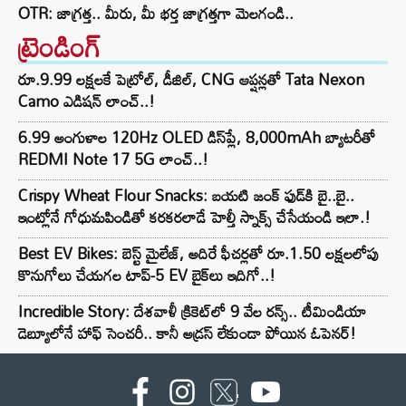
OTR: జాగ్రత్త.. మీరు, మీ భర్త జాగ్రత్తగా మెలగండి..
ట్రెండింగ్‌
రూ.9.99 లక్షలకే పెట్రోల్, డీజిల్, CNG ఆప్షన్లతో Tata Nexon
Camo ఎడిషన్ లాంచ్..!
6.99 అంగుళాల 120Hz OLED డిస్‌ప్లే, 8,000mAh బ్యాటరీతో
REDMI Note 17 5G లాంచ్..!
Crispy Wheat Flour Snacks: బయటి జంక్ ఫుడ్‌కి బై..బై..
ఇంట్లోనే గోధుమపిండితో కరకరలాడే హెల్తీ స్నాక్స్ చేసేయండి ఇలా.!
Best EV Bikes: బెస్ట్ మైలేజ్, అదిరే ఫీచర్లతో రూ.1.50 లక్షలలోపు
కొనుగోలు చేయగల టాప్-5 EV బైక్‌లు ఇదిగో..!
Incredible Story: దేశవాళీ క్రికెట్‌లో 9 వేల రన్స్.. టీమిండియా
డెబ్యూలోనే హాఫ్ సెంచరీ.. కానీ అడ్రస్ లేకుండా పోయిన ఓపెనర్!