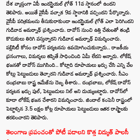
దేశ వ్యాప్తంగా ఏపీ ఇండస్ట్రియల్ గ్రోత్ 11వ స్థానంలో ఉందని
తెలిపారు. అయితే వైసీపీ వచ్చాక 9వ స్థానానికి వచ్చిందని పేర్కొన్నారు.
వైసీపీ పరిశ్రమలను తీసుకురాకుండా ఇండస్ట్రియల్ గ్రోత్ ఎలా పెరిగిందని
గుడివాడ అమర్నాథ్ ప్రశ్నించారు. దావోస్ నుంచి ఉత్తి చేతులతో తండ్రి
కొడుకులు తిరిగి వస్తున్నారని గుడివాడ అమర్నాథ్ విమర్శించారు.
పబ్లిసిటీ కోసం దావోస్ పర్యటనను ఉపయోగించుకున్నారు.. రాజకీయ
ప్రసంగాలు, విమర్శలు తప్పితే సాధించింది ఏమీ లేదని అన్నారు. లోకేష్
భజనతో దావోస్ ముగిసింది.. కోట్లాది రూపాయలు ఖర్చు చేసి ఎన్ని వేల
కోట్లు పెట్టుబడులు తెచ్చారని గుడివాడ అమర్నాథ్ ప్రశ్నించారు. సీఎం
చంద్రబాబు రాష్ట్ర ఇమేజ్‌ను దెబ్బ తీశారు.. చంద్రబాబు, లోకేష్ దావోస్
పర్యటన ఖర్చు పుల్, పెట్టుబడులు నిల్ అని దుయ్యబట్టారు. దావోస్‌లో
కూడా లోకేష్ భజన చేశారని విమర్శించారు. జిందాల్ కంపెనీ రాష్ట్రంలో
పెట్టాల్సిన 3.5 లక్షల కోట్ల రూపాయలు పెట్టుబడులు ఇతర రాష్ట్రాలకు
తరలించారని తెలిపారు.
తెలంగాణ ప్రపంచంతో పోటీ పడాలని కొత్త విద్యుత్ పాలసీ