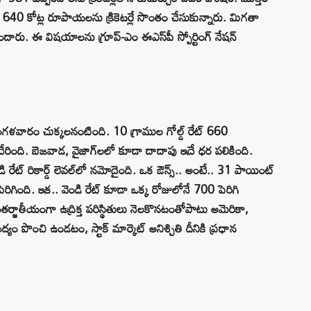
 640 కోట్ల రూపాయలను క్రికెటర్లే సొంతం చేసుకున్నారు. మిగతా
ు. ఈ విషయాలను గ్రూప్‌-ఎం ఈఎస్‌పీ స్పోర్టింగ్‌ నేషన్‌
గళవారం చుక్కలనంటింది. 10 గ్రాముల గోల్డ్‌ రేట్‌ 660
ంది. బెజవాడ, వైజాగ్‌లలో కూడా దాదాపు ఇదే ధర పలికింది.
డి రేట్‌ రికార్డ్‌ లెవల్‌లో నమోదైంది. ఒక ఔన్స్‌.. అంటే.. 31 పాయింట్‌
రిగింది. ఇక.. వెండి రేట్‌ కూడా ఒక్క రోజులోనే 700 పెరిగి
ంతర్జాతీయంగా ఉద్రిక్త పరిస్థితులు నెలకొనటంతోపాటు అమెరికా,
పొంచి ఉండటం, స్టాక్‌ మార్కెట్‌ అనిశ్చితి దీనికి ప్రధాన