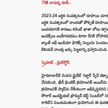
79కి రానున్న రూపీ..
2023-24 ఆర్థిక సంవత్సరంలో రూపాయి మారకం
ఆర్థిక సంవత్సరంలో డాలరుతో పోల్చితే రూప
బలపడటానికి కారణం కరెంట్‌ ఖాతా లోటు తగ్గటమే
ఇండెక్స్‌లు బలహీనపడటం కూడా దీనికి దోహదపడొ
బ్యాంక్‌ ఆఫ్‌ ఇండియా ఫారెక్స్‌ నిల్వలను పెంచ
బిలియన్‌ డాలర్లు ఖర్చు పెట్టడాన్ని ప్రస్తావించింది.
స్కైరూట్‌.. మైల్‌స్టోన్‌
హైదరాబాద్‌కి చెందిన ప్రైవేట్‌ సెక్టార్‌ స్పేస్‌ టె
చేసుకుంది. త్రీడీ ప్రింటెడ్‌ క్రయోజనిక్‌ ఇంజన్‌
క్రయోజనిక్‌ ప్యాడ్‌ను దేశీయంగా అభివృద్ధిపరిచి
సోలార్‌ ఇండస్ట్రియల్‌ ప్రొపల్షన్‌ టెస్ట్‌ సెంటర్‌ల
రాకెట్‌ని విజయవంతంగా ప్రయోగించి ఈ ఘనత సాధ