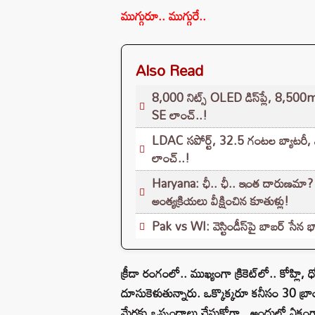
ముగ్గురూ.. ముగ్గురే..
Also Read
8,000 నిట్స్ OLED డిస్‌ప్లే, 8,50
SE లాంచ్..!
LDAC సపోర్ట్, 32.5 గంటల బ్యాటరీ, 
లాంచ్..!
Haryana: ఛీ.. ఛీ.. ఇంత దారుణమా? కూత
అంత్యక్రియలు వీక్షించిన కూతుళ్లు!
Pak vs WI: వెస్టిండీస్‌పై బాబర్ సే
క్రీడా రంగంలో.. ముఖ్యంగా క్రికెట్‌లో.. కోహ్లి
దూసుకెళుతున్నారు. ఒక్కొక్కరూ కనీసం 30 బ్రాండ
మేరకు ఒప్పందాలు చేసుకోగా.. అందులో ఏకంగా 