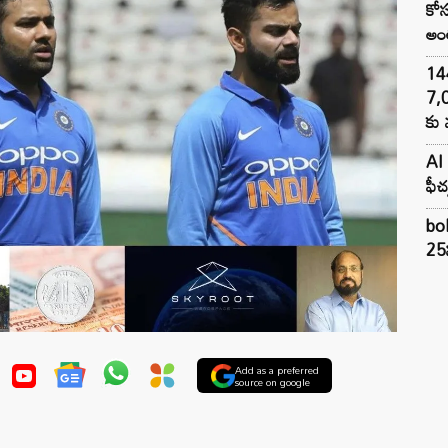
కోస
అంత
144H
7,
కు 
AI 
ఫీచ
bol
25న
Add as a preferred
source on google