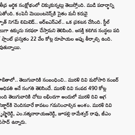
ీవ్ర ఆర్థిక సంక్షోభంలో చిక్కుకున్నట్లు తెలుస్తోంది. ముడి పదార్థాన్ని
తోంది. కంపెనీ మెయింటనెన్స్‌కి సైతం మనీ కరువై
త్‌ నిగమ్‌ లిమిటెడ్‌.. ఆర్‌ఐఎన్‌ఎల్‌.. ఒక ప్రకటన చేసింది. స్టీల్‌
 బదులుగా ఉక్కును సరఫరా చేస్తామని తెలిపింది. ఆసక్తి కలిగిన సంస్థలు పది
 ప్లాంట్‌ ప్రస్తుతం 22 వేల కోట్ల రూపాయల అప్పు తీర్చాల్సి ఉంది.
వుతున్నాయి.
 జాబితాలో.. తెలుగువారికి సంబంధించి.. మురళి దివి మరోసారి నంబర్‌
కి అధిపతి అనే సంగతి తెలిసిందే. మురళి దివి సంపద 490 కోట్ల
మంది తెలుగువారికి చోటు లభించగా అందులో మురళి దివి అగ్ర
ెక్టార్‌కి చెందినవారే కావటం గమనించాల్సిన అంశం. మురళి దివి
 పీవీ కృష్ణారెడ్డి, ఎం.సత్యనారాయణరెడ్డి, జూపల్లి రామేశ్వర్‌ రావు, జీఎం
 ప్రసాద్‌ ఉన్నారు.