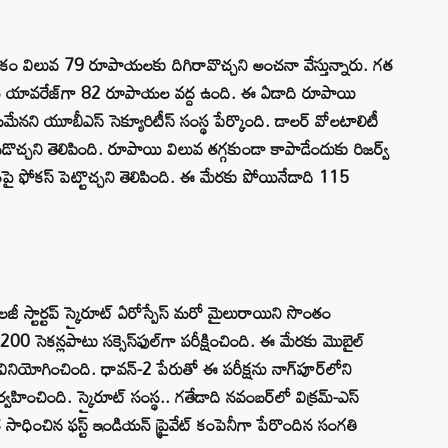
 విలువ 79 రూపాయలకు దిగిరావొచ్చని అంచనా వేస్తున్నారు. గత
ాయి యావరేజ్‌గా 82 రూపాయల వద్ద ఉంది. ఈ ఏడాది రూపాయి
నని యూబీఎస్‌ సెక్యూరిటీస్‌ సంస్థ పేర్కొంది. డాలర్‌ వోలటాలిటీ
చ్చని తెలిపింది. రూపాయి విలువ తగ్గకుండా కాపాడేందుకు రిజర్వ్‌
టంపై ఫోకస్‌ పెట్టొచ్చని తెలిపింది. ఈ మేరకు పోయినేడాది 115
క్నాలజీ స్టార్టప్‌ స్కైరూట్‌ ఏరోస్పేస్‌ మరో మైలురాయిని సొంతం
ను 200 సెకన్లపాటు సక్సెస్‌ఫుల్‌గా పరీక్షించింది. ఈ మేరకు మొబైల్‌
 వినియోగించింది. ధావన్‌-2 పేరుతో ఈ పరీక్షను నాగ్‌పూర్‌లోని
ో నిర్వహించింది. స్కైరూట్‌ సంస్థ.. గతేడాది నవంబర్‌లో విక్రమ్‌-ఎస్‌
ించిన ఫస్ట్‌ ఇండియన్‌ ప్రైవేట్‌ కంపెనీగా పేరొందిన సంగతి