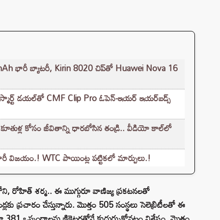
0mAh భారీ బ్యాటరీ, Kirin 8020 చిప్‌తో Huawei Nova 16
స్మార్ట్ డయల్‌తో CMF Clip Pro ఓపెన్-ఇయర్ ఇయర్‌బడ్స్
ుళ్ల కోసం జీవితాన్ని ధారబోసిన తండ్రి.. వీడియో కాల్‌లో
న భారీ విజయం.! WTC పాయింట్ల పట్టికలో మార్పులు.!
, ధోని, రోహిత్‌ శర్మ.. ఈ ముగ్గురూ వాణిజ్య ప్రకటనలతో
్లకు ప్రచారం చేస్తున్నారు. మొత్తం 505 సంస్థలు సెలెబ్రిటీలతో ఈ
381 ఒప్పందాలను క్రికెటర్లతోనే కుదుర్చుకోవటం విశేషం. మొత్తం