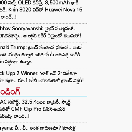
00 నిట్స్ OLED డిస్‌ప్లే, 8,500mAh భారీ
ాటరీ, Kirin 8020 చిప్‌తో Huawei Nova 16
లాంచ్..!
ibhav Sooryavanshi: వైభవ్ సూర్యవంశీ..
రెగిరిపడొద్దు.. ఆ ఇద్దరి కెరీర్ ఏమైందో తెలుసుకో!
nald Trump: ట్రంప్ సంచలన ప్రకటన.. రెండో
పంచ యుద్ధం తర్వాత జరగబోయే అతిపెద్ద దాడికి
ు సిద్ధంగా ఉన్నాం
ck Upp 2 Winner: ‘లాక్ అప్ 2’ విజేతగా
ేయా కల్రా.. రూ.1 కోటి బహుమతితో గ్రాండ్ విక్టరీ!
రెండింగ్‌
C సపోర్ట్, 32.5 గంటల బ్యాటరీ, స్మార్ట్
ల్‌తో CMF Clip Pro ఓపెన్-ఇయర్
్‌బడ్స్ లాంచ్..!
yana: ఛీ.. ఛీ.. ఇంత దారుణమా? కూతుళ్ల