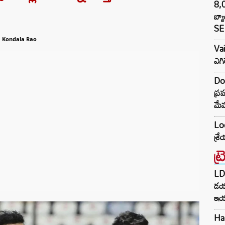
8,0
బ్య
SE 
a Kondala Rao
Va
ఎగి
Do
ప్ర
మేమ
Lo
శ్ర
ట్
LDA
డయ
ఇయర
Har