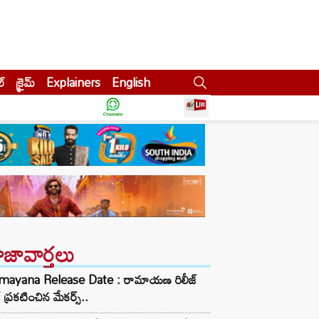
ల్
క్రైమ్
Explainers
English
ాజావార్తలు
mayana Release Date : రామాయణ రిలీజ్
్ ప్రకటించిన మేకర్స్..