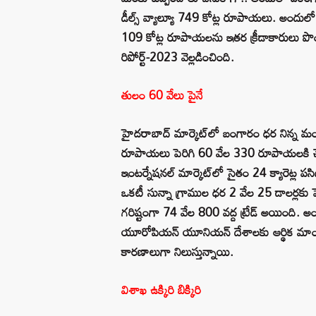
డీల్స్‌ వ్యాల్యూ 749 కోట్ల రూపాయలు. అందులో
109 కోట్ల రూపాయలను ఇతర క్రీడాకారులు పొందార
రిపోర్ట్‌-2023 వెల్లడించింది.
తులం 60 వేలు పైనే
హైదరాబాద్‌ మార్కెట్‌లో బంగారం ధర నిన్న మం
రూపాయలు పెరిగి 60 వేల 330 రూపాయలకి చేరి
ఇంటర్నేషనల్‌ మార్కెట్‌లో సైతం 24 క్యారెట్ల పసి
ఒకటీ సున్నా గ్రాముల ధర 2 వేల 25 డాలర్లకు పె
గరిష్టంగా 74 వేల 800 వద్ద ట్రేడ్‌ అయింది. అ
యూరోపియన్‌ యూనియన్‌ దేశాలకు ఆర్థిక మాంద్యం 
కారణాలుగా నిలుస్తున్నాయి.
విశాఖ ఉక్కిరి బిక్కిరి