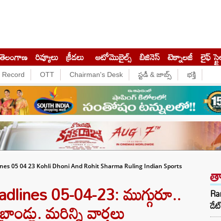
తెలంగాణ
రివ్యూలు
క్రీడలు
ఆటోమొబైల్స్
బిజినెస్‌
టెక్నాలజీ
లైఫ్ స్టై
e Record
OTT
Chairman's Desk
స్టడీ & జాబ్స్
భక్తి
త
nes 05 04 23 Kohli Dhoni And Rohit Sharma Ruling Indian Sports
lines 05-04-23: ముగ్గురూ..
Ra
్రాండ్లు. మరిన్ని వార్తలు
డేట