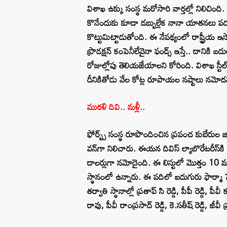
విశాఖ ఉక్కు సంస్థ మరోసారి వార్తల్లో నిలిచింది. త
కొనేందుకు కూడా డబ్బుల్లేక నానా యాతనలు పడు
కొట్టుమిట్టాడుతోంది. ఈ నేపథ్యంలో రాష్ట్రీయ ఇస్పా
ప్రొడక్షన్‌ కంపెనీలేవైనా ఫండ్స్‌ ఇస్తే.. దానికి
రోజుల్లోపు తెలియజేయాలని కోరింది. విశాఖ స్టీల్‌
దీనికితోడు వేల కోట్ల రూపాయల నష్టాలు నమోద
మురళి దివి.. మళ్లీ..
ఫోర్బ్స్‌ సంస్థ రూపొందించిన ప్రపంచ కుబేరుల
వన్‌గా నిలిచారు. ఈయన దివిస్‌ ల్యాబొరేటరీస్‌
డాలర్లుగా నమోదైంది. ఈ లిస్టులో మొత్తం 10 
స్థానంలో ఉన్నారు. ఈ పదిలో ఐదుగురు ఫార్మా స
తర్వాతి స్థానాల్లో ప్రతాప్‌ సి రెడ్డి, పీపీ రెడ్డి,
రావు, పీవీ రాంప్రసాద్‌ రెడ్డి, కె.సతీష్‌ రెడ్డి, జీవీ