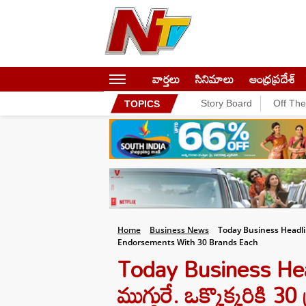
వార్తలు
సినిమాలు
ఆంధ్రప్రదేశ్
Story Board
Off Th
TOPICS
Home
Business News
Today Business Headli
Endorsements With 30 Brands Each
Today Business Head
ముగ్గురే. ఒక్కొక్కరికి 30 బ