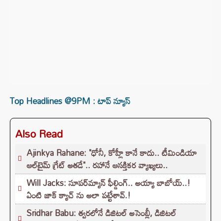
Top Headlines @9PM : టాప్‌ న్యూస్‌
Also Read
Ajinkya Rahane: "ధోనీ, కోహ్లీ కానే కాదు.. టీమిండియా
ఆల్‌టైమ్ గ్రేట్ అతడే".. రహానే ఆసక్తికర వ్యాఖ్యలు..
Will Jacks: సూపర్‌మ్యాన్ ఫీల్డింగ్.. అయ్యా బాబోయ్..!
ఏంటి జాక్ క్యాచ్ ను అలా పట్టేశావ్.!
Sridhar Babu: త్వరలోనే డిజిటల్ అసెంబ్లీ, డిజిటల్