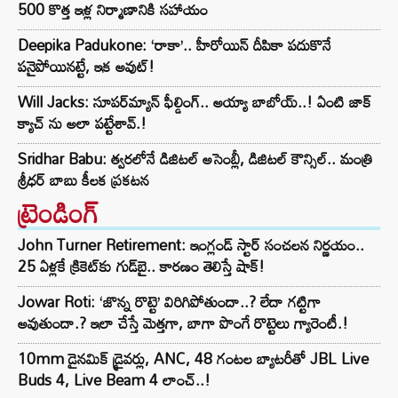
500 కొత్త ఇళ్ల నిర్మాణానికి సహాయం
Deepika Padukone: ‘రాకా’.. హీరోయిన్ దీపికా పదుకొనే
పనైపోయినట్టే, ఇక అవుట్!
Will Jacks: సూపర్‌మ్యాన్ ఫీల్డింగ్.. అయ్యా బాబోయ్..! ఏంటి జాక్
క్యాచ్ ను అలా పట్టేశావ్.!
Sridhar Babu: త్వరలోనే డిజిటల్ అసెంబ్లీ, డిజిటల్ కౌన్సిల్.. మంత్రి
శ్రీధర్ బాబు కీలక ప్రకటన
ట్రెండింగ్‌
John Turner Retirement: ఇంగ్లండ్ స్టార్ సంచలన నిర్ణయం..
25 ఏళ్లకే క్రికెట్‌కు గుడ్‌బై.. కారణం తెలిస్తే షాక్!
Jowar Roti: ‘జొన్న రొట్టె’ విరిగిపోతుందా..? లేదా గట్టిగా
అవుతుందా.? ఇలా చేస్తే మెత్తగా, బాగా పొంగే రొట్టెలు గ్యారెంటీ.!
10mm డైనమిక్ డ్రైవర్లు, ANC, 48 గంటల బ్యాటరీతో JBL Live
Buds 4, Live Beam 4 లాంచ్..!