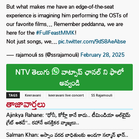
But what makes me have an edge-of-the-seat
experience is imagining him performing the OSTs of
our favorite films… Remember peddanna, we are
here for the
#FullFeastMMK
!
Not just songs, we…
pic.twitter.com/9dS8AeAbse
— rajamouli ss (@ssrajamouli)
February 28, 2025
NTV తెలుగు
వాట్సాప్ ఛానల్ ని ఫాలో
అవ్వండి
TAGS
Keeravani
keeravani live concert
SS Rajamouli
తాజావార్తలు
Ajinkya Rahane: “ధోనీ, కోహ్లీ కానే కాదు.. టీమిండియా ఆల్‌టైమ్
గ్రేట్ అతడే”.. రహానే ఆసక్తికర వ్యాఖ్యలు..
Salman Khan: అస్సాం వరద బాధితులకు అండగా సల్మాన్ ఖాన్..