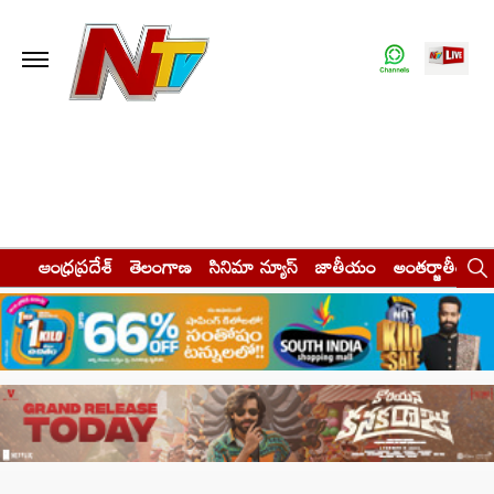
ఆంధ్రప్రదేశ్
తెలంగాణ
సినిమా న్యూస్
జాతీయం
అంతర్జాతీయం