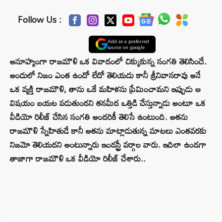
Follow Us :
Add as a preferred
source on google
అనూహ్యంగా రాజమౌళి ఒక వివాదంలో చిక్కుకున్న సంగతి తెలిసిందే.
అందులో నిజం ఎంత ఉందో లేదో తెలియదు కానీ శ్రీనివాసరావు అనే
ఒక వ్యక్తి రాజమౌళి, తాను ఒకే మహిళను ప్రేమించామని ఇప్పుడు ఆ
విషయం బయట పడుతుందని తనమీద ఒత్తిడి చేస్తున్నాడు అంటూ ఒక
వీడియో రిలీజ్ చేసిన సంగతి అందరికీ తెలిసే ఉంటుంది. అతను
రాజమౌళి స్నేహితుడే కానీ అతను మాట్లాడుతున్న మాటలు ఎంతవరకు
నిజమో తెలియదని అంటున్నారు ఇండస్ట్రీ వర్గాల వారు. ఇదిలా ఉండగా
తాజాగా రాజమౌళి ఒక వీడియో రిలీజ్ చేశారు..