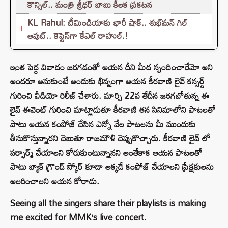
కౌన్సిల్.. మంత్రి శ్రీధర్ బాబు కీలక ప్రకటన
KL Rahul: టీమిండియాకు భారీ షాక్.. శుభ్‌మన్ గిల్
అవుట్.. కెప్టెన్‌గా కేఎల్ రాహుల్.!
ఇంత పెద్ద వివాదం జరగడంతో ఆయన దీని మీద స్పందించారేమో అని
అందరూ అనుకుంటే అందుకు భిన్నంగా ఆయన కీరవాణి లైవ్ కన్సర్ట్
గురించి వీడియో రిలీజ్ చేశారు. మార్చి 22వ తేదీన జరగబోతున్న ఈ
లైవ్ ఈవెంట్ గురించి మాట్లాడుతూ కీరవాణి తన సినిమాలోని పాటలతో
పాటు ఆయన కంపోజ్ చేసిన ఎన్నో వేల పాటలను మీ ముందుకు
తీసుకొస్తున్నారని చెబుతూ రాజమౌళి చెప్పుకొచ్చారు. కీరవాణి లైవ్ లో
పర్ఫార్మ్ చేయాలని కోరుకుంటున్నానని అంతేకాక ఆయన పాటలతో
పాటు బ్యాక్ గ్రౌండ్ స్కోర్ కూడా అక్కడే కంపోజ్ చేయాలని ప్రేక్షకులను
అలరించాలని ఆయన కోరాడు.
Seeing all the singers share their playlists is making
me excited for MMK’s live concert.