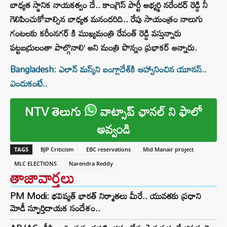
బాధ్యత స్థానిక నాయకత్వం దే.. కాంగ్రెస్ పార్టీ అభ్యర్థి నరేందర్ రెడ్డి నీ
గెలిపించుకోవాల్సిన బాధ్యత మనందరిది.. రేపు సాయంత్రం నాలుగు
గంటలకు కరీంనగర్ కి ముఖ్యమంత్రి రేవంత్ రెడ్డి వస్తున్నారు
పట్టబద్రులంతా పాల్గొనాలి’ అని మంత్రి పొన్నం ప్రభాకర్‌ అన్నారు.
Bangladesh: ఎలాన్ మస్క్‌ని బంగ్లాదేశ్‌కి ఆహ్వానించిన యూనస్..
ఎందుకంటే..
NTV తెలుగు
వాట్సాప్ ఛానల్ ని ఫాలో
అవ్వండి
TAGS
BJP Criticism
EBC reservations
Mid Manair project
MLC ELECTIONS
Narendra Reddy
తాజావార్తలు
PM Modi: భవిష్యత్ భారత్ నిర్మాతలు మీరే.. యువతకు ప్రధాని
మోడీ స్ఫూర్తిదాయక సందేశం..