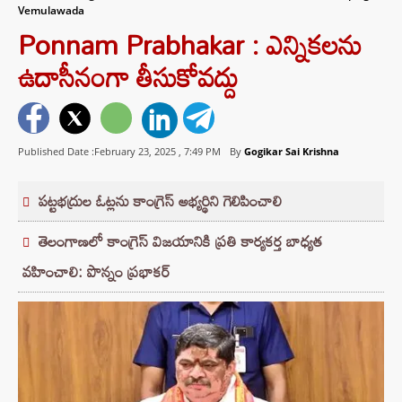
Vemulawada
Ponnam Prabhakar : ఎన్నికలను
ఉదాసీనంగా తీసుకోవద్దు
Published Date :February 23, 2025 ,
7:49 PM
By
Gogikar Sai Krishna
పట్టభద్రుల ఓట్లను కాంగ్రెస్ అభ్యర్థిని గెలిపించాలి
తెలంగాణలో కాంగ్రెస్ విజయానికి ప్రతి కార్యకర్త బాధ్యత
వహించాలి: పొన్నం ప్రభాకర్