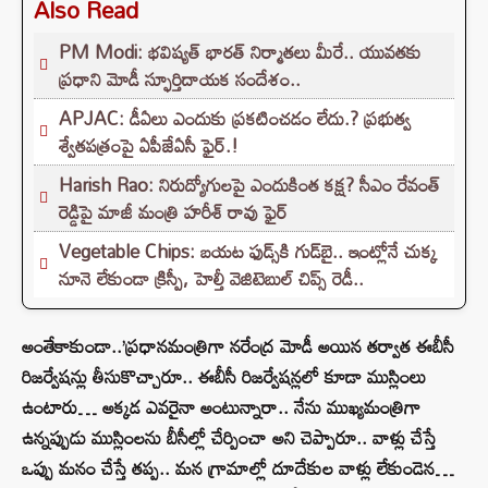
Also Read
PM Modi: భవిష్యత్ భారత్ నిర్మాతలు మీరే.. యువతకు
ప్రధాని మోడీ స్ఫూర్తిదాయక సందేశం..
APJAC: డీఏలు ఎందుకు ప్రకటించడం లేదు.? ప్రభుత్వ
శ్వేతపత్రంపై ఏపీజేఏసీ ఫైర్.!
Harish Rao: నిరుద్యోగులపై ఎందుకింత కక్ష? సీఎం రేవంత్
రెడ్డిపై మాజీ మంత్రి హరీశ్ రావు ఫైర్
Vegetable Chips: బయట ఫుడ్స్‌కి గుడ్‌బై.. ఇంట్లోనే చుక్క
నూనె లేకుండా క్రిస్పీ, హెల్తీ వెజిటెబుల్ చిప్స్ రెడీ..
అంతేకాకుండా..’ప్రధానమంత్రిగా నరేంద్ర మోడీ అయిన తర్వాత ఈబీసీ
రిజర్వేషన్లు తీసుకొచ్చారూ.. ఈబీసీ రిజర్వేషన్లలో కూడా ముస్లింలు
ఉంటారు… అక్కడ ఎవరైనా అంటున్నారా.. నేను ముఖ్యమంత్రిగా
ఉన్నప్పుడు ముస్లింలను బీసీల్లో చేర్పించా అని చెప్పారూ.. వాళ్లు చేస్తే
ఒప్పు మనం చేస్తే తప్ప.. మన గ్రామాల్లో దూదేకుల వాళ్లు లేకుండెన…