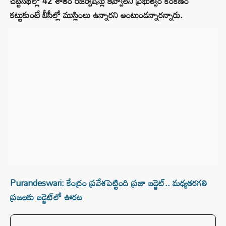
చట్టసభల్లో 42 శాతం రిజర్వేషన్లు ఇవ్వాలని ప్రభుత్వం కంకణం
కట్టుకుంటే బీసీల్లో ముస్లింలు ఉన్నారని అంటుండన్నారన్నారు.
Purandeswari: కేంద్రం ప్రవేశపెట్టింది ప్రజా బడ్జెట్.. మధ్యతరగతి
ప్రజలకు బడ్జెట్‌లో ఊరట