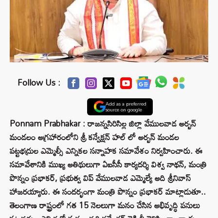
Follow Us :
Add as a preferred
source on google
Ponnam Prabhakar : రాజన్నసిరిసిల్ల జిల్లా వేములవాడ అర్బన్
మండలం అగ్రహారంలోని శ్రీ కన్వేక్షన్ హల్ లో అర్బన్ మండల
పట్టభద్రుల ఎమ్మెల్సీ ఎన్నికల సన్నాహక సమావేశం నిర్వహించారు. ఈ
సమావేశానికి ముఖ్య అతిథులుగా ఏఐసీసీ కార్యదర్శి విశ్వ నాథన్, మంత్రి
పొన్నం ప్రభాకర్, ప్రభుత్వ విప్ వేములవాడ ఎమ్మెల్యే అది శ్రీనివాస్
హాజరయ్యారు. ఈ సందర్భంగా మంత్రి పొన్నం ప్రభాకర్ మాట్లాడుతూ..
తెలంగాణ రాష్ట్రంలో గత 15 నెలలుగా మనం చేసిన అభివృద్ధి పనులు