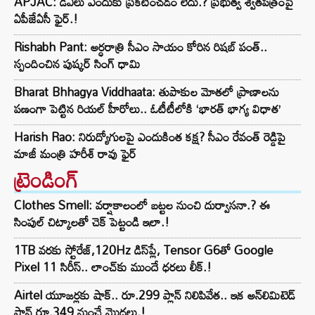
APJAC: డీఏలు ఎందుకు ప్రకటించడం లేదు.? ప్రభుత్వ శ్వేతపత్రంపై
ఏపీజేఏసీ ఫైర్.!
Rishabh Pant: అర్ధరాత్రి సీఎం సాయం కోరిన రిషబ్ పంత్..
స్పందించిన పుష్కర్ సింగ్ ధామి
Bharat Bhhagya Viddhaata: తుపాకుల మోతలో ప్రాణాలను
పణంగా పెట్టిన రియల్ హీరోలు.. ఓటీటీలోకి ‘భారత్ భాగ్య విధాత’
Harish Rao: నిరుద్యోగులపై ఎందుకింత కక్ష? సీఎం రేవంత్ రెడ్డిపై
మాజీ మంత్రి హరీశ్ రావు ఫైర్
ట్రెండింగ్‌
Clothes Smell: వర్షాకాలంలో బట్టల నుంచి దుర్వాసనా.? ఈ
సింపుల్ చిట్కాలతో చెక్ పెట్టండి ఇలా.!
1TB వరకు స్టోరేజ్,120Hz డిస్‌ప్లే, Tensor G6తో Google
Pixel 11 సిరీస్.. లాంచ్⁭కు ముందే ధరలు లీక్.!
Airtel యూజర్లకు షాక్.. రూ.299 ప్లాన్ నిలిపివేత.. ఇక అన్‌లిమిటెడ్
ప్లాన్ రూ.349 నుంచే మొదలు.!