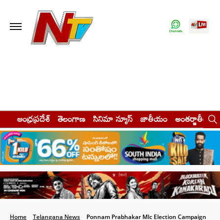
ఆంధ్రప్రదేశ్
తెలంగాణ
సినిమా న్యూస్
జాతీయం
అంతర్జాతీయం
Home
Telangana News
Ponnam Prabhakar Mlc Election Campaign