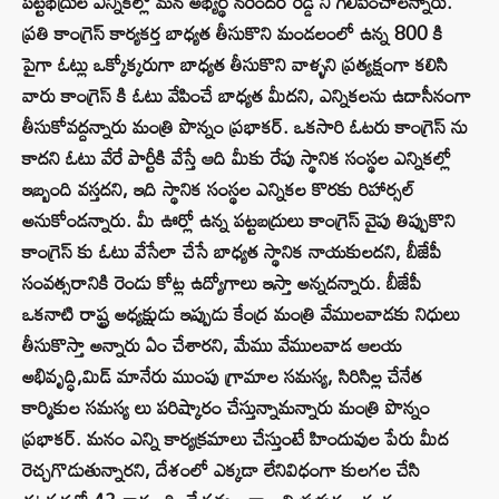
పట్టభద్రుల ఎన్నికల్లో మన అభ్యర్థి నరేందర్ రెడ్డి నీ గెలిపించాలన్నారు.
ప్రతి కాంగ్రెస్ కార్యకర్త బాధ్యత తీసుకొని మండలంలో ఉన్న 800 కి
పైగా ఓట్లు ఒక్కోక్కరుగా బాధ్యత తీసుకొని వాళ్ళని ప్రత్యక్షంగా కలిసి
వారు కాంగ్రెస్ కి ఓటు వేపించే బాధ్యత మీదని, ఎన్నికలను ఉదాసీనంగా
తీసుకోవద్దన్నారు మంత్రి పొన్నం ప్రభాకర్‌. ఒకసారి ఓటరు కాంగ్రెస్ ను
కాదని ఓటు వేరే పార్టీకి వేస్తే ఆది మీకు రేపు స్థానిక సంస్థల ఎన్నికల్లో
ఇబ్బంది వస్తదని, ఇది స్థానిక సంస్థల ఎన్నికల కొరకు రిహార్సల్
అనుకోండన్నారు. మీ ఊర్లో ఉన్న పట్టబద్రులు కాంగ్రెస్ వైపు తిప్పుకొని
కాంగ్రెస్ కు ఓటు వేసేలా చేసే బాధ్యత స్థానిక నాయకులదని, బీజేపీ
సంవత్సరానికి రెండు కోట్ల ఉద్యోగాలు ఇస్తా అన్నదన్నారు. బీజేపీ
ఒకనాటి రాష్ట్ర అధ్యక్షుడు ఇప్పుడు కేంద్ర మంత్రి వేములవాడకు నిధులు
తీసుకొస్తా అన్నారు ఏం చేశారని, మేము వేములవాడ ఆలయ
అభివృద్ధి,మిడ్ మానేరు ముంపు గ్రామాల సమస్య, సిరిసిల్ల చేనేత
కార్మికుల సమస్య లు పరిష్కారం చేస్తున్నామన్నారు మంత్రి పొన్నం
ప్రభాకర్‌. మనం ఎన్ని కార్యక్రమాలు చేస్తుంటే హిందువుల పేరు మీద
రెచ్చగొడుతున్నారని, దేశంలో ఎక్కడా లేనివిధంగా కులగల చేసి