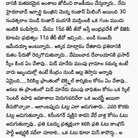
దానికి మతపరమైన అంశాలు జోడించి రాజకీయం చేస్తున్నారు.. నేను
హైదరాబాద్ ఇన్చార్జి మంత్రిని మొన్న రంజాన్ మీటింగ్ అయింది 30
సంవత్సరాల నుండి రంజాన్ పండగకి ముస్లింలకి ఒక గంట ముందు
ఇంటికి పంపిస్తారు.. మేము 15వ తేదీ జీవో ఇస్తే ఆంధ్రప్రదేశ్ లో బిజెపి
కూటమి ప్రభుత్వం 11వ తేదీ జీవో ఇచ్చింది.. బండి సంజయ్
ఇవేందయ్యా అంటున్నారు.. అక్కడ మాట్లాడం చేతకాదు ప్రతిదానికి
మతం పేరుతో రెచ్చగొడుతున్నారు.. వేములవాడ దేవాలయానికి ప్రసాద్
స్కీం కింద ఏం చేశావు.. మిడ్ మానేరు ముంపు గ్రామాల సమస్య ఉంటే
వారు ఇబ్బందుల్లో ఉంటే కేంద్రం నుండి ఇల్లు తెస్తాను అన్నావు
ఏమైంది… సిరిసిల్ల ప్రాంతంలో టెక్స్టైల్ కార్మికుల కోసం ఏం చేశావు..
అసలు ఈ ప్రాంతంలో మిడ్ మానేరు ముంపు బాధితుల కోసం ఒక స్కిల్
సెంటర్ ఉపాధి అవకాశాలు మెరుగుపరిచేలా ఒక ఇండస్ట్రీ అయినా
తీసుకొచ్చావా.. అలాంటప్పుడు ఓట్లు ఎలా అడుగుతారు.. ఎవరి కొరకు
ఓట్లు అడుగుతున్నారు.. కరీంనగర్ వ్యక్తిని కాదని వేరే వాళ్ల కోసం ఓటు
అడుగుతున్నావు.. ప్రతి ఓటర్ను ప్రత్యక్షంగా కలిసి ప్రతి ఓటు కాంగ్రెస్
పార్టీ అభ్యర్థికి పడేలా చూడాలి.. ఒక ఓటు కూడా మిస్ కావొద్దు.. ఆ