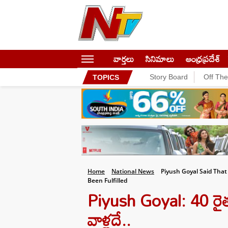
వార్తలు
సినిమాలు
ఆంధ్రప్రదేశ్
Story Board
Off Th
TOPICS
Home
National News
Piyush Goyal Said Tha
Been Fulfilled
Piyush Goyal: 40 రైత
వాళ్లదే..