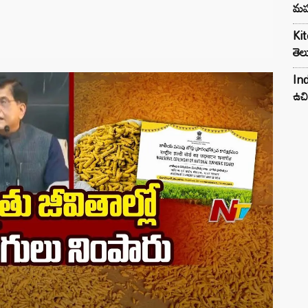
మహ
Kit
తెల
Ind
ఉచి