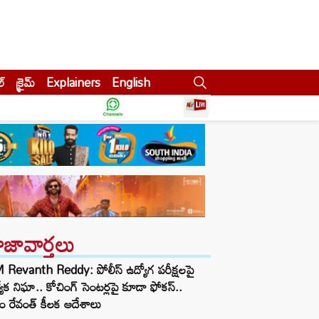
ల్
క్రైమ్
Explainers
English
ాజావార్తలు
Revanth Reddy: పోలీస్ ఉద్యోగ పరీక్షలపై
త్యేక నిఘా.. కోచింగ్ సెంటర్లపై కూడా ఫోకస్..
ం రేవంత్ కీలక ఆదేశాలు