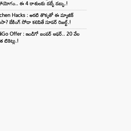
ాయోగం.. ఈ 4 రాశులకు డబ్బే డబ్బు.!
chen Hacks : అరటి తొక్కతో ఈ మ్యాజిక్
ుసా? బేకింగ్ సోడా కలిపితే సూపర్ రిజల్ట్.!
iGo Offer : ఇండిగో బంపర్ ఆఫర్.. 20 వేల
త టికెట్లు.!