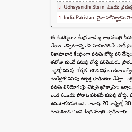
Udhayanidhi Stalin: విజయ్ ప్రభుత్వ
India-Pakistan: చైనా హోవిట్జర్లను మో
ఈ సందర్భంగా కేంద్ర వాణిజ్య శాఖ మంత్రి పీయ
చేశాం. చెప్పినదాన్ని చేసి చూపించడమే మోడీ ప్
నిజామాబాద్ కేంద్రంగా పసుపు బోర్డు పని చేస్తు
ఈరోజు నుంచే పసుపు బోర్డు పనిచేయడం ప్రారంభిస్త
బడ్జెట్లో పసుపు బోర్డుకు తగిన నిధులు కేటాయిస్త
రెండేళ్లలో పసుపు ఉత్పత్తి రెండింతలు చేస్తాం
పసుపు వినియోగంపై ఎక్కువ ప్రోత్సాహం ఇస్తాం.
బండి సంజయ్ పోరాట ఫలితమే పసుపు బోర్డు. 
ఉపయోగపడుతుంది. దాదాపు 20 రాష్ట్రాల్లో 3
పండుతుంది.” అని కేంద్ర మంత్రి వెల్లడించారు.