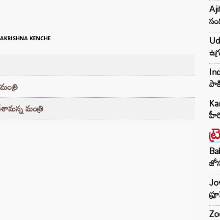
Aji
సంద
Udh
AKRISHNA KENCHE
ఉగ్
Ind
పాక
 మంత్రి
Kar
ేశామన్న మంత్రి
హీ
ట్
Ba
జోస
Jow
ఫ్ర
Zod