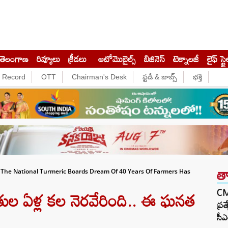
తెలంగాణ
రివ్యూలు
క్రీడలు
ఆటోమొబైల్స్
బిజినెస్‌
టెక్నాలజీ
లైఫ్ స్టై
e Record
OTT
Chairman's Desk
స్టడీ & జాబ్స్
భక్తి
త
t The National Turmeric Boards Dream Of 40 Years Of Farmers Has
ుల ఏళ్ల కల నెరవేరింది.. ఈ ఘనత
CM 
ప్ర
సీఎ