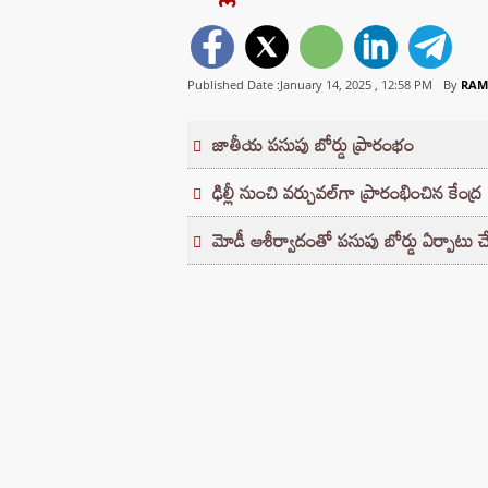
Published Date :January 14, 2025 ,
12:58 PM
By
RAM
జాతీయ పసుపు బోర్డు ప్రారంభం
ఢిల్లీ నుంచి వర్చువల్‌గా ప్రారంభించిన కేంద్ర
మోడీ ఆశీర్వాదంతో పసుపు బోర్డు ఏర్పాటు చ