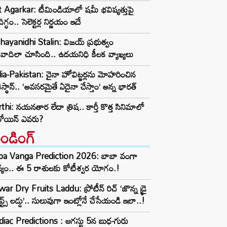
t Agarkar: టీమిండియాలో షమీ భవిష్యత్తుపై
ిగ్ధం.. సెలెక్టర్ల నిర్ణయం ఇదే
ayanidhi Stalin: విజయ్ ప్రభుత్వం
రవాదిలా చూసింది.. ఉదయనిధి కీలక వ్యాఖ్యలు
ia-Pakistan: చైనా హోవిట్జర్లను మోహరించిన
ిస్థాన్.. ‘అవసరమైతే ఏదైనా చేస్తాం’ అన్న భారత్
thi: నయనతార లేదా త్రిష.. కార్తీ కొత్త సినిమాలో
రోయిన్ ఎవరు?
రెండింగ్‌
ba Vanga Prediction 2026: బాబా వంగా
్యం.. ఈ 5 రాశులకు కోటీశ్వర యోగం.!
ar Dry Fruits Laddu: ప్రోటీన్ రిచ్ ‘జొన్న డ్రై
ూప్ట్స్ లడ్డు’.. సులువుగా ఇంట్లోనే చేసేయండి ఇలా..!
iac Predictions : ఆగస్టు 5న బుధ-గురు