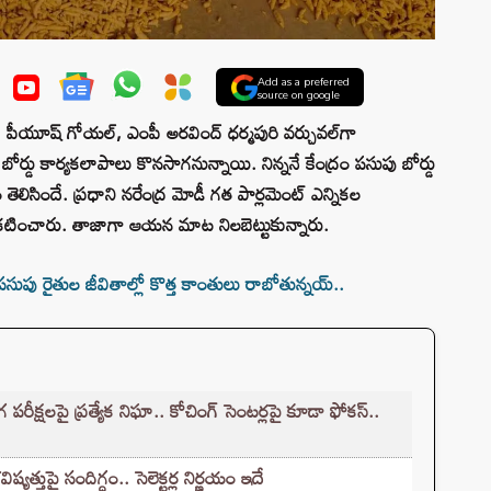
Add as a preferred
source on google
్రి పీయూష్ గోయల్, ఎంపీ అరవింద్ ధర్మపురి వర్చువల్‌గా
ోర్డు కార్యకలాపాలు కొనసాగనున్నాయి. నిన్ననే కేంద్రం పసుపు బోర్డు
 తెలిసిందే. ప్రధాని నరేంద్ర మోడీ గత పార్లమెంట్ ఎన్నికల
ప్రకటించారు. తాజాగా ఆయన మాట నిలబెట్టుకున్నారు.
ు రైతుల జీవితాల్లో కొత్త కాంతులు రాబోతున్నయ్..
క్షలపై ప్రత్యేక నిఘా.. కోచింగ్ సెంటర్లపై కూడా ఫోకస్..
్తుపై సందిగ్ధం.. సెలెక్టర్ల నిర్ణయం ఇదే