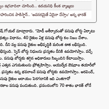
ం ఉగ్రవాదిలా చూసింది.. ఉదయనిధి కీలక వ్యాఖ్యలు
హరించిన పాకిస్థాన్.. ‘అవసరమైతే ఏదైనా చేస్తాం’ అన్న భారత్
ష్ గోయల్ మాట్లాడారు. “మోడీ ఆశీర్వాదంతో పసుపు బోర్డు ఏర్పాటు
రభుత్వం విధానం. 40 రైతుల ఏళ్ల పసుపు బోర్డు కల నిజం చేశాం.
ంది. దీని వల్ల పసుపు రైతుల అభివృద్ధికి మరింత ఊత లభిస్తుంది.
ుంది. స్పైస్ బోర్డు నిధులను ప్రస్తుతం దీనికి ఉపయోగిస్తాం. వచ్చే
ాం. పసుపు బోర్డుకు తగ్గిన అధికారులు సిబ్బందిని కేటాయిస్తాం.
. పెద్ద ఎత్తున ఎగుమతులను ప్రోత్సహిస్తాం. ఆయుర్వేద ఔషధాల తయారీలో
 ప్రస్తుతం ఉన్న భవనాలనే పసుపు బోర్డుకు ఉపయోగిస్తాం. అరవింద్,
పసుపు రైతుల ఆదాయం పెరగడానికి ఇది ఎంతగానో
0 రకాల పసుపు పండుతుంది. ప్రపంచంలోని 70 శాతం భారత్ లోనే