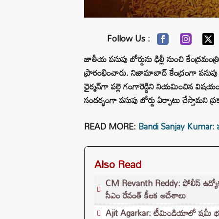
Follow Us :
జాతీయ పసుపు బోర్డును ఢిల్లీ నుంచి కేంద్రమంత
ప్రారంభించారు. నిజామాబాద్ కేంద్రంగా పసుపు బ
ఛైర్మన్‌గా పల్లె గంగారెడ్డిని నియమించిన విషయం
సందర్భంగా పసుపు బోర్డు ఏర్పాటు చేస్తామని 
READ MORE:
Bandi Sanjay Kumar: పసుప
Also Read
CM Revanth Reddy: పోలీస్ ఉద్యోగ పరీ
సీఎం రేవంత్ కీలక ఆదేశాలు
Ajit Agarkar: టీమిండియాలో షమీ భవిష్యత