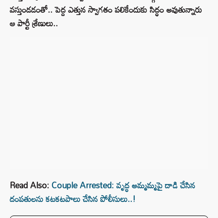
వస్తుండడంతో.. పెద్ద ఎత్తున స్వాగతం పలికేందుకు సిద్ధం అవుతున్నారు
ఆ పార్టీ శ్రేణులు..
Read Also:
Couple Arrested: వృద్ధ అమ్మమ్మపై దాడి చేసిన
దంపతులను కటకటపాలు చేసిన పోలీసులు..!