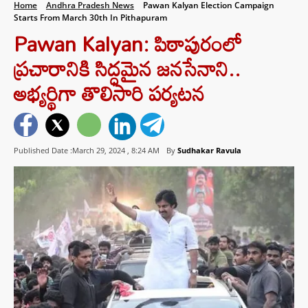
Home
Andhra Pradesh News
Pawan Kalyan Election Campaign
Starts From March 30th In Pithapuram
Pawan Kalyan: పిఠాపురంలో
ప్రచారానికి సిద్ధమైన జనసేనాని..
అభ్యర్థిగా తొలిసారి పర్యటన
Published Date :March 29, 2024 ,
8:24 AM
By
Sudhakar Ravula