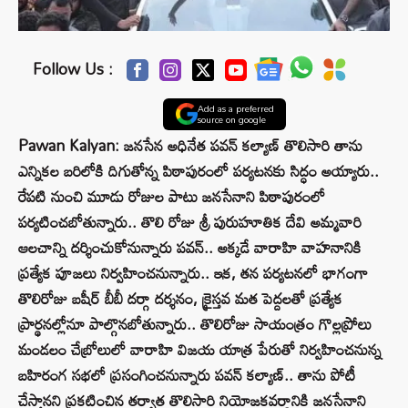
Follow Us :
Add as a preferred
source on google
Pawan Kalyan: జనసేన అధినేత పవన్‌ కల్యాణ్‌ తొలిసారి తాను
ఎన్నికల బరిలోకి దిగుతోన్న పిఠాపురంలో పర్యటనకు సిద్ధం అయ్యారు..
రేపటి నుంచి మూడు రోజుల పాటు జనసేనాని పిఠాపురంలో
పర్యటించబోతున్నారు.. తొలి రోజు శ్రీ పురుహూతిక దేవి అమ్మవారి
ఆలచాన్ని దర్శించుకోనున్నారు పవన్‌.. అక్కడే వారాహి వాహనానికి
ప్రత్యేక పూజలు నిర్వహించనున్నారు.. ఇక, తన పర్యటనలో భాగంగా
తొలిరోజు బషీర్ బీబీ దర్గా దర్శనం, క్రైస్తవ మత పెద్దలతో ప్రత్యేక
ప్రార్థనల్లోనూ పాల్గొనబోతున్నారు.. తొలిరోజు సాయంత్రం గొల్లప్రోలు
మండలం చేబ్రోలులో వారాహి విజయ యాత్ర పేరుతో నిర్వహించనున్న
బహిరంగ సభలో ప్రసంగించనున్నారు పవన్‌ కల్యాణ్‌.. తాను పోటీ
చేస్తానని ప్రకటించిన తర్వాత తొలిసారి నియోజకవర్గానికి జనసేనాని