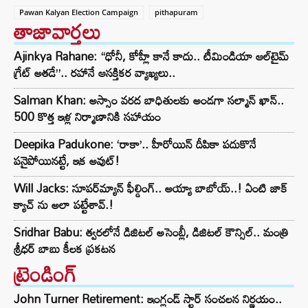
Pawan Kalyan Election Campaign
pithapuram
తాజావార్తలు
Ajinkya Rahane: “ధోనీ, కోహ్లీ కానే కాదు.. టీమిండియా ఆల్‌టైమ్
గ్రేట్ అతడే”.. రహానే ఆసక్తికర వ్యాఖ్యలు..
Salman Khan: అస్సాం వరద బాధితులకు అండగా సల్మాన్ ఖాన్..
500 కొత్త ఇళ్ల నిర్మాణానికి సహాయం
Deepika Padukone: ‘రాకా’.. హీరోయిన్ దీపికా పదుకొనే
పనైపోయినట్టే, ఇక అవుట్!
Will Jacks: సూపర్‌మ్యాన్ ఫీల్డింగ్.. అయ్యా బాబోయ్..! ఏంటి జాక్
క్యాచ్ ను అలా పట్టేశావ్.!
Sridhar Babu: త్వరలోనే డిజిటల్ అసెంబ్లీ, డిజిటల్ కౌన్సిల్.. మంత్రి
శ్రీధర్ బాబు కీలక ప్రకటన
ట్రెండింగ్‌
John Turner Retirement: ఇంగ్లండ్ స్టార్ సంచలన నిర్ణయం..