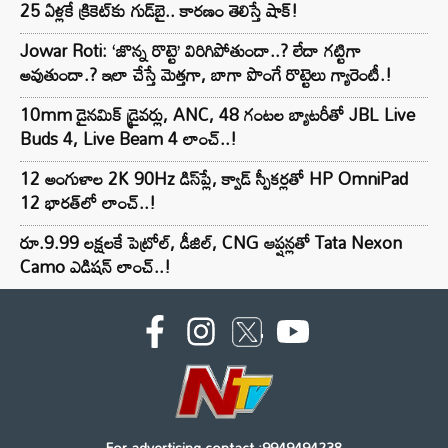
25 ఏళ్లకే క్రికెట్‌కు గుడ్‌బై.. కారణం తెలిస్తే షాక్!
Jowar Roti: ‘జొన్న రొట్టె’ విరిగిపోతుందా..? లేదా గట్టిగా
అవుతుందా.? ఇలా చేస్తే మెత్తగా, బాగా పొంగే రొట్టెలు గ్యారెంటీ.!
10mm డైనమిక్ డ్రైవర్లు, ANC, 48 గంటల బ్యాటరీతో JBL Live
Buds 4, Live Beam 4 లాంచ్..!
12 అంగుళాల 2K 90Hz డిస్‌ప్లే, క్వాడ్ స్పీకర్లతో HP OmniPad
12 భారత్‌లో లాంచ్..!
రూ.9.99 లక్షలకే పెట్రోల్, డీజిల్, CNG ఆప్షన్లతో Tata Nexon
Camo ఎడిషన్ లాంచ్..!
For advertising contact :9949494238