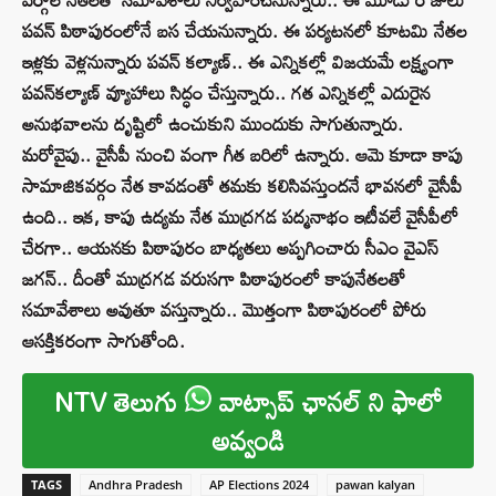
పవన్ పిఠాపురంలోనే బస చేయనున్నారు. ఈ పర్యటనలో కూటమి నేతల
ఇళ్లకు వెళ్లనున్నారు పవన్‌ కల్యాణ్‌.. ఈ ఎన్నికల్లో విజయమే లక్ష్యంగా
పవన్‌కల్యాణ్‌ వ్యూహాలు సిద్ధం చేస్తున్నారు.. గత ఎన్నికల్లో ఎదురైన
అనుభవాలను దృష్టిలో ఉంచుకుని ముందుకు సాగుతున్నారు.
మరోవైపు.. వైసీపీ నుంచి వంగా గీత బరిలో ఉన్నారు. ఆమె కూడా కాపు
సామాజికవర్గం నేత కావడంతో తమకు కలిసివస్తుందనే భావనలో వైసీపీ
ఉంది.. ఇక, కాపు ఉద్యమ నేత ముద్రగడ పద్మనాభం ఇటీవలే వైసీపీలో
చేరగా.. ఆయనకు పిఠాపురం బాధ్యతలు అప్పగించారు సీఎం వైఎస్‌
జగన్‌.. దీంతో ముద్రగడ వరుసగా పిఠాపురంలో కాపునేతలతో
సమావేశాలు అవుతూ వస్తున్నారు.. మొత్తంగా పిఠాపురంలో పోరు
ఆసక్తికరంగా సాగుతోంది.
NTV తెలుగు
వాట్సాప్ ఛానల్ ని ఫాలో
అవ్వండి
TAGS
Andhra Pradesh
AP Elections 2024
pawan kalyan