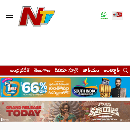
ఆంధ్రప్రదేశ్
తెలంగాణ
సినిమా న్యూస్
జాతీయం
అంతర్జాతీయం