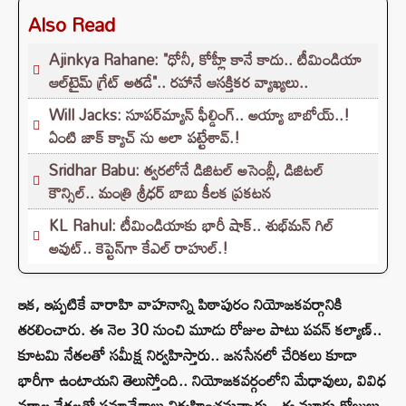
Also Read
Ajinkya Rahane: "ధోనీ, కోహ్లీ కానే కాదు.. టీమిండియా
ఆల్‌టైమ్ గ్రేట్ అతడే".. రహానే ఆసక్తికర వ్యాఖ్యలు..
Will Jacks: సూపర్‌మ్యాన్ ఫీల్డింగ్.. అయ్యా బాబోయ్..!
ఏంటి జాక్ క్యాచ్ ను అలా పట్టేశావ్.!
Sridhar Babu: త్వరలోనే డిజిటల్ అసెంబ్లీ, డిజిటల్
కౌన్సిల్.. మంత్రి శ్రీధర్ బాబు కీలక ప్రకటన
KL Rahul: టీమిండియాకు భారీ షాక్.. శుభ్‌మన్ గిల్
అవుట్.. కెప్టెన్‌గా కేఎల్ రాహుల్.!
ఇక, ఇప్పటికే వారాహి వాహనాన్ని పిఠాపురం నియోజకవర్గానికి
తరలించారు. ఈ నెల 30 నుంచి మూడు రోజుల పాటు పవన్ కల్యాణ్..
కూటమి నేతలతో సమీక్ష నిర్వహిస్తారు.. జనసేనలో చేరికలు కూడా
భారీగా ఉంటాయని తెలుస్తోంది.. నియోజకవర్గంలోని మేధావులు, వివిధ
వర్గాల నేతలతో సమావేశాలు నిర్వహించనున్నారు.. ఈ మూడు రోజులు