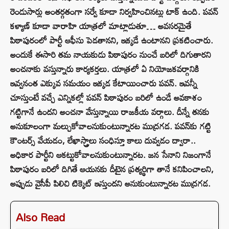
రెండుసార్లు అంతర్గతంగా సర్వే కూడా నిర్వహించినట్లు టాక్ ఉంది. పవన్
కళ్యాణ్ కూడా వారాహి యాత్రలో మాట్లాడుతూ… అవసరమైతే
పిఠాపురంలో పార్టీ ఆఫీసు పెడతానని, ఇక్కడే ఉంటానని ప్రకటించారు.
అందుకే ఈసారి తమ నాయకుడు పిఠాపురం నుంచే బరిలో దిగుతారని
అంచనాకు వస్తున్నారు కార్యకర్తలు. యాత్రలో ఏ నియోజకవర్గానికి
ఇవ్వనంత ఎక్కువ సమయం ఇక్కడ కేటాయించారు పవన్‌. ఇవన్నీ
చూస్తుంటే వచ్చే ఎన్నికల్లో పవన్‌ పిఠాపురం బరిలో ఉండే అవకాశం
గట్టిగానే ఉందని అంచనా వేస్తున్నాయి రాజకీయ వర్గాలు. దీన్నే తనకు
అనుకూలంగా మల్చుకోవాలనుకుంటున్నారట ముద్రగడ. పవన్‌కు గట్టి
కౌంటర్స్‌ వేయడం, లేఖాస్త్రాలు సంధిస్తూ కాలు దువ్వడం ద్వారా..
అధికార పార్టీని ఆకట్టుకోవాలనుకుంటున్నారట. జన సేనాని నిజంగానే
పిఠాపురం బరిలో దిగితే ఆయనకు దీటైన ప్రత్యర్థిగా తానే కనిపించాలని,
అప్పుడు వైసీపీ పిలిచి టిక్కెట్‌ ఇస్తుందని అనుకుంటున్నారట ముద్రగడ.
Also Read