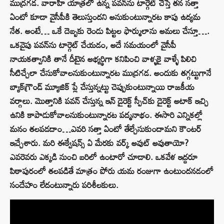
ముద్రగడ. వారాహి యాత్రలో ఉన్న పవన్‌ను టార్గెట్‌ చేస్తే తన సత్తా
ఏంటో కూడా వైసీపీకి తెలుస్తుందని అనుకుంటున్నారట కాపు ఉద్యమ
నేత. అంటే… ఒకే దెబ్బకు రెండు పిట్టల ఫార్ములాను అమలు చేస్తూ….
ఒకవైపు పవన్‌ను టార్గెట్‌ చేయడం, అదే సమయంలో వైసీపీ
నాయకత్వానికి తానే దీటైన అభ్యర్థిగా కనిపించి వాళ్ళకై వాళ్ళే పిలిచి
సీటిచ్చేలా చేసుకోవాలనుకుంటున్నారట ముద్రగడ. అందుకు తగ్గట్టుగానే
బ్యాక్‌గ్రౌండ్‌ మ్యూజిక్‌ ప్లే చేస్తున్నట్టు చెప్పుకుంటున్నాయి రాజకీయ
వర్గాలు. మొత్తానికి పవన్ చేస్తున్న ఇన్ డైరెక్ట్ స్పీచ్‌కు డైరెక్ట్ అటాక్‌ ఇచ్చి
ఉనికి కాపాడుకోవాలనుకుంటున్నారట పద్మనాభం. ఈసారి ఎన్నికల్లో
మనం తలపడదాం…ఎవరి సత్తా ఏంటో తేల్చేసుకుందామని కౌంటర్
ఇచ్చేశారు. మరి ఈక్వేషన్స్ ఏ మేరకు వర్క్ అవుట్ అవుతాయో?
ఎవరెవరు ఎక్కడి నుంచి బరిలో ఉంటారో చూడాలి. ఒకవేళ ఇద్దరూ
పిఠాపురంలో తలపడితే మాత్రం పోరు యమ రంజుగా ఉంటుందనడంలో
సందేహం లేదంటున్నారు పరిశీలకులు.