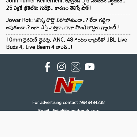
John Turner Retirement: ఇంగ్లండ్ స్టార్ సంచలన నిర్ణయం..
25 ఏళ్లకే క్రికెట్‌కు గుడ్‌బై.. కారణం తెలిస్తే షాక్!
Jowar Roti: ‘జొన్న రొట్టె’ విరిగిపోతుందా..? లేదా గట్టిగా
అవుతుందా.? ఇలా చేస్తే మెత్తగా, బాగా పొంగే రొట్టెలు గ్యారెంటీ.!
10mm డైనమిక్ డ్రైవర్లు, ANC, 48 గంటల బ్యాటరీతో JBL Live
Buds 4, Live Beam 4 లాంచ్..!
For advertising contact :9949494238
Email: digital@ntvnetwork.com
Copyright © 2000 - 2026 - NTV
About Us
Contact Us
Privacy Policy
Terms & Conditions