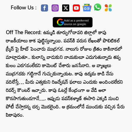
Follow Us :
Add as a preferred
source on google
Off The Record: ఉమ్మడి తూర్పుగోదావరి జిల్లాలో కాపు
రాజకీయాలు కాక పుట్టిస్తున్నాయి. పవన్‌కి వరుస లేఖలతో పొలిటికల్
స్క్రీన్ పై హీట్‌ పెంచారు ముద్రగడ. నాలుగు రోజుల క్రితం కాకినాడలో
మాట్లాడుతూ.. కులాన్ని వాడుకుని నాయకులూ ఎదుగుతున్నారు తప్ప
కులం ఎదగడంలేదని కామెంట్ చేశారు జనసేనాని. ఆ వ్యాఖ్యలు
ముద్రగడకు గట్టిగానే గుచ్చుకున్నాయట. కాపు ఉద్యమ కాడి నేను
వదిలేస్తే… మీరు ఎత్తుకుని రిజర్వేషన్ ఫలాలు ఎందుకు అందించలేదని
రివర్స్‌ కౌంటర్ ఇచ్చారు. కాపు ఓటర్లే కేంద్రంగా ఆ వేడి అలా
కొనసాగుతుండగానే…. ఇప్పుడు పవన్‌కళ్యాణ్‌ ఈసారి ఎక్కడి నుంచి
పోటీ చేస్తారన్న చర్చ మొదలైంది. ఆ క్రమంలోనే ముందుకు వచ్చిన పేరు
పిఠాపురం.