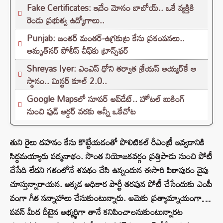
Fake Certificates: ఇదేం మోసం బాబోయ్.. ఒకే వ్యక్తికి
రెండు ప్రభుత్వ ఉద్యోగాలు..
Punjab: జంతర్ మంతర్-ఉగ్రకుట్ర కేసు ప్రకంపనలు..
అమృత్‌సర్ పోలీస్ చీఫ్‌కు ట్రాన్స్‌ఫర్
Shreyas Iyer: ఎంఎస్ ధోని తర్వాత శ్రేయస్ అయ్యర్‌కే ఆ
స్థానం.. మిస్టర్ కూల్ 2.0..
Google Mapsలో సూపర్ అప్‌డేట్.. హోటల్ బుకింగ్
నుంచి ఫుడ్ ఆర్డర్ వరకు అన్నీ ఒకేచోట
తుని రైలు దహనం కేసు కొట్టేయడంతో పొలిటికల్ రీఎంట్రీ ఇవ్వడానికి
సిద్ధమయ్యారు పద్మనాభం. సొంత నియోజకవర్గం ప్రత్తిపాడు నుంచి పోటీ
చేసేది లేదని గతంలోనే శపథం చేసి ఉన్నందున ఈసారి పిఠాపురం వైపు
చూస్తున్నారాయన. అక్కడ అధికార పార్టీ తరపున పోటీ చేసేందుకు ఎంపీ
వంగా గీత సన్నాహాలు చేసుకుంటున్నారు. ఆమెకు ప్రత్యామ్నాయంగా…
పవన్‌ మీద దీటైన అభ్యర్థిగా తానే కనిపించాలనుకుంటున్నారట