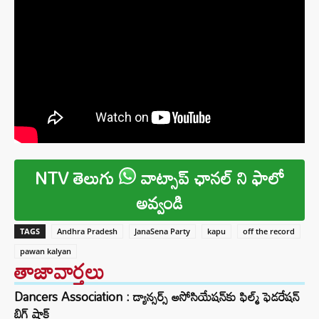
NTV తెలుగు
వాట్సాప్ ఛానల్ ని ఫాలో
అవ్వండి
TAGS
Andhra Pradesh
JanaSena Party
kapu
off the record
pawan kalyan
తాజావార్తలు
Dancers Association : డ్యాన్సర్స్ అసోసియేషన్‌కు ఫిల్మ్ ఫెడరేషన్
బిగ్ షాక్