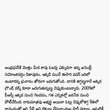
ఆంధ్రప్రదేశ్‌ మొత్తం మీద కాపు ఓటర్లు ఎక్కువగా ఉన్న అసెంబ్లీ
నియోజకవర్గం పిఠాపురం. ఇక్కడి నుంచే ఈసారి పవన్‌ బరిలో
ఉంటారన్న ప్రచారం జోరుగా జరుగుతోంది. దానికి తగ్గట్టుగానే అక్కడ
గ్రౌండ్ వర్క్ కూడా జరుగుతున్నట్టు చెప్పుకుంటున్నారు. 2009లో
పీఆర్పీ ఇక్కడ నుంచి గెలవడం, గత ఎన్నికల్లో జనసేన నుంచి
పోటీచేసింది నామమాత్రపు అభ్యర్థి అయినా ఓట్లు చెప్పుకోతగ్గ రీతిలో
రావండంతో ఇది సేఫ్ అని లెక్కలు వేస్తున్నాయట పార్టీ వర్గాలు. ఇప్పటికే