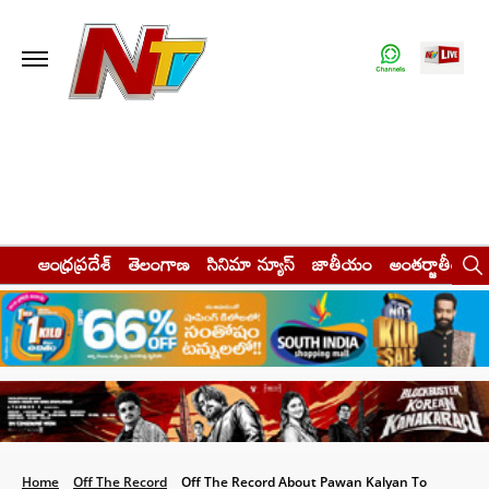
ఆంధ్రప్రదేశ్
తెలంగాణ
సినిమా న్యూస్
జాతీయం
అంతర్జాతీయం
Home
Off The Record
Off The Record About Pawan Kalyan To