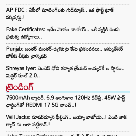
AP FDC : ఏపీలో షూటింగ్‌లకు గుడ్‌న్యూస్.. ఇక ఫాస్ట్ ట్రాక్
పర్మిషన్లు.!
Fake Certificates: ఇదేం మోసం బాబోయ్.. ఒకే వ్యక్తికి రెండు
ప్రభుత్వ ఉద్యోగాలు..
Punjab: జంతర్ మంతర్-ఉగ్రకుట్ర కేసు ప్రకంపనలు.. అమృత్‌సర్
పోలీస్ చీఫ్‌కు ట్రాన్స్‌ఫర్
Shreyas Iyer: ఎంఎస్ ధోని తర్వాత శ్రేయస్ అయ్యర్‌కే ఆ స్థానం..
మిస్టర్ కూల్ 2.0..
ట్రెండింగ్‌
7500mAh బ్యాటరీ, 6.9 అంగుళాల 120Hz డిస్‌ప్లే, 45W ఫాస్ట్
ఛార్జింగ్‌తో REDMI 17 5G లాంచ్..!
Will Jacks: సూపర్‌మ్యాన్ ఫీల్డింగ్.. అయ్యా బాబోయ్..! ఏంటి జాక్
క్యాచ్ ను అలా పట్టేశావ్.!