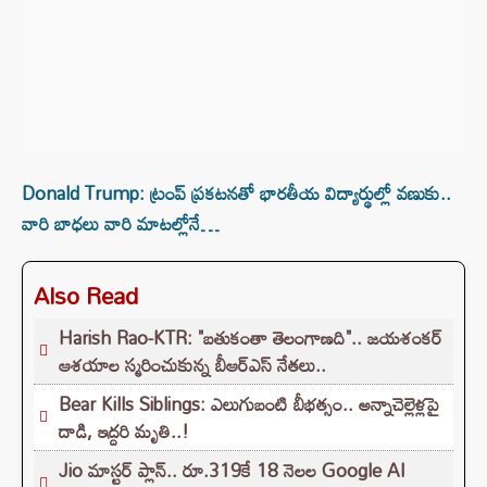
Donald Trump: ట్రంప్ ప్రకటనతో భారతీయ విద్యార్థుల్లో వణుకు..
వారి బాధలు వారి మాటల్లోనే…
Also Read
Harish Rao-KTR: "బతుకంతా తెలంగాణది".. జయశంకర్
ఆశయాల స్మరించుకున్న బీఆర్ఎస్ నేతలు..
Bear Kills Siblings: ఎలుగుబంటి బీభత్సం.. అన్నాచెల్లెళ్లపై
దాడి, ఇద్దరి మృతి..!
Jio మాస్టర్ ప్లాన్.. రూ.319కే 18 నెలల Google AI