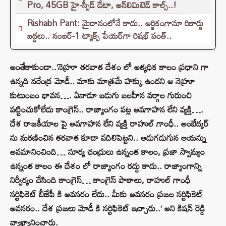
Pro, 45GB హై-స్పీడ్ డేటా, అన్⁭లిమిటెడ్ కాల్స్..!
Rishabh Pant: మైదానంలోనే కాదు.. ఆర్థికంగానూ రికార్డు
బద్దలు.. నంబర్-1 ట్యాక్స్ పేయర్‌గా రిషభ్ పంత్..
అంతేకాకుండా..’నెహ్రూ తరవాత దేశం లో అత్యధిక కాలం ప్రధాని గా
ఉన్నది నరేంద్ర మోడీ.. మాకు మాత్రమే హక్కు ఉందని ఆ నెహ్రూ
కుటుంబం భావన…. ఏనాడూ బడుగు బలహీన వర్గాల గురుంచి
పట్టించుకోలేదు కాంగ్రెస్.. రాజ్యాంగం పట్ల అవగాహన లేని వ్యక్తి….
దేశ రాజకీయాల పై అవగాహన లేని వ్యక్తి రాహుల్ గాంధీ.. అంబేద్కర్
ను మరణించిన తరవాత కూడా వదిలిపెట్టని.. అడుగడుగున ఆయన్ను
అవమానించింది… సూర్య చంద్రులు ఉన్నంత కాలం, ప్రజా స్వామ్యం
ఉన్నంత కాలం ఈ దేశం లో రాజ్యాంగం రద్దు కాదు.. రాజ్యాంగాన్ని
నిర్వీర్యం చేసింది కాంగ్రెస్… కాంగ్రెస్ పాఠాలు, రాహుల్ గాంధీ
సర్టిఫికెట్ బీజేపీ కి అవసరం లేదు.. మీకు అవసరం ప్రజల సర్టిఫికెట్
అవసరం.. దేశ ప్రజలు మోడీ కి సర్టిఫికెట్ ఇచ్చారు..’ అని కిషన్‌ రెడ్డి
వ్యాఖ్యానించారు.