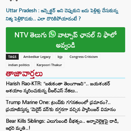
Uttar Pradesh : ఇన్స్పెక్టర్ అని చెప్పుకుని ఐదు పెళ్లిళ్లు చేసుకున్న
నిత్య పెళ్లికొడుకు.. ఎలా దొరికిపోయాడంటే ?
NTV తెలుగు
వాట్సాప్ ఛానల్ ని ఫాలో
అవ్వండి
TAGS
Ambedkar Legacy
bjp
Congress Criticism
indian politics
Karpoori Thakur
తాజావార్తలు
Harish Rao-KTR: “బతుకంతా తెలంగాణది”.. జయశంకర్
ఆశయాల స్మరించుకున్న బీఆర్ఎస్ నేతలు..
Trump Marine One: ట్రంప్‌కు గగనతలంలో ప్రమాదం?..
ప్రయాణిస్తున్న ‘మెరైన్ వన్’కు దగ్గరగా వచ్చిన ప్యాసింజర్ విమానం
Bear Kills Siblings: ఎలుగుబంటి బీభత్సం.. అన్నాచెల్లెళ్లపై దాడి,
ఇద్దరి మృతి..!