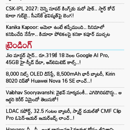
CSK-IPL 2027: చెన్నై సూపర్ కింగ్స్‌కు మరో షాక్.. స్టార్ కోచ్
కూడా గుడ్‌బై.. సీఎస్‌కే భవిష్యత్‌పై బెంగ!
Kanika Kapoor: ఆమెలా ఉంటే తప్పేముంది.. సినిమాలో
కనిపించేది నేనేగా.. కియారా పోలికలపై కనికా కపూర్ ముచ్చట
ట్రెండింగ్‌
Jio మాస్టర్ ప్లాన్.. రూ.319కే 18 నెలల Google AI Pro,
45GB హై-స్పీడ్ డేటా, అన్⁭లిమిటెడ్ కాల్స్..!
8,000 నిట్స్ OLED డిస్‌ప్లే, 8,500mAh భారీ బ్యాటరీ, Kirin
8020 చిప్‌తో Huawei Nova 16 SE లాంచ్..!
Vaibhav Sooryavanshi: వైభవ్ సూర్యవంశీ.. ఎగిరెగిరిపడొద్దు.. ఆ
ఇద్దరి కెరీర్ ఏమైందో తెలుసుకో!
LDAC సపోర్ట్, 32.5 గంటల బ్యాటరీ, స్మార్ట్ డయల్‌తో CMF Clip
Pro ఓపెన్-ఇయర్ ఇయర్‌బడ్స్ లాంచ్..!
Haryana: ఛీ.. ఛీ.. ఇంత దారుణమా? కూతుళ్ల కోసం జీవితాన్ని