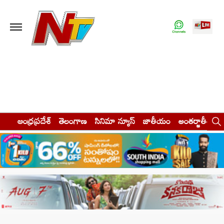
ఆంధ్రప్రదేశ్
తెలంగాణ
సినిమా న్యూస్
జాతీయం
అంతర్జాతీయం