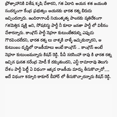
ప్రోత్సాహానికి విశేష కృషి చేశారని, గత ఏడాది అయన శత జయంతి
సందర్భంగా కేంద్ర ప్రభుత్వం ఆయనకు భారత రత్న బిరుదు
ఇచ్చిందన్నారు. ఇందిరాగాంధీ నియంతృత్వ పాలనకు వ్యతిరేకంగా
గళమెత్తిన వ్యక్తి అని, సోషలిస్టు పార్టీ నీ కూడా జనతా పార్టీ లో విలీనం
చేశారన్నారు. కాంగ్రెస్ పార్టీ నెహ్రూ కుటుంబేతరుల్ని ఎప్పుడు
గౌరవించలేదని, భారత రత్న లు వాళ్ళకి వాళ్ళే ఇచ్చుకున్నారని, ఆ
కుటుంబం దృష్టిలో రాజకీయాలు అంటే కాంగ్రెస్ .. కాంగ్రెస్ అంటే
నెహ్రూ కుటుంబమన్నారు కిషన్‌ రెడ్డి. పీవీ నరసింహా రావు కి భారత రత్న
ఇచ్చిన ఘనత నరేంద్ర మోడీ కే దక్కుతుందని, ఎన్టీ రామారావు తెలుగు
దేశం పార్టీ పెట్టీ ఏ విధంగా ఇక్కడ రాజకీయ మార్పు తీసుకొచ్చారో…
అదే విధంగా కర్పూరి ఠాకూర్ బీహార్ లో తీసుకొచ్చారన్నారు కిషన్‌ రెడ్డి.