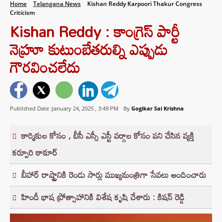
Home
Telangana News
Kishan Reddy Karpoori Thakur Congress
Criticism
Kishan Reddy : కాంగ్రెస్ పార్టీ
నెహ్రూ కుటుంబేతరుల్ని ఎప్పుడు
గౌరవించలేదు
Published Date :January 24, 2025 ,
3:49 PM
By
Gogikar Sai Krishna
కార్మికుల కోసం , బీసీ ఎస్సీ ఎస్టీ వర్గాల కోసం పని చేసిన వ్యక్తి
కర్పూరి ఠాకూర్
బీహార్ రాష్ట్రానికి రెండు సార్లు ముఖ్యమంత్రిగా సేవలు అందించారు
హిందీ భాష ప్రోత్సాహానికి విశేష కృషి చేశారు : కిషన్‌ రెడ్డి