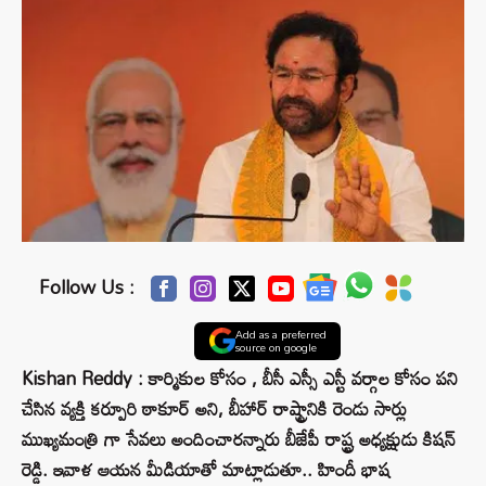
Follow Us :
Add as a preferred
source on google
Kishan Reddy : కార్మికుల కోసం , బీసీ ఎస్సీ ఎస్టీ వర్గాల కోసం పని
చేసిన వ్యక్తి కర్పూరి ఠాకూర్ అని, బీహార్ రాష్ట్రానికి రెండు సార్లు
ముఖ్యమంత్రి గా సేవలు అందించారన్నారు బీజేపీ రాష్ట్ర అధ్యక్షుడు కిషన్
రెడ్డి. ఇవాళ ఆయన మీడియాతో మాట్లాడుతూ.. హిందీ భాష