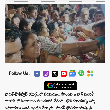
Follow Us :
Add as a preferred
source on google
భారత్-పాకిస్తాన్ యుద్ధంలో వీరమరణం పొందిన జవాన్ మురళీ
నాయక్ భౌతికకాయం సొంతూరికి చేరింది. భౌతికకాయాన్ని ఆర్మీ
అధికారులు అతడి ఇంటికి చేర్చారు. మురళీ భౌతికకాయాన్ని శ్రీ