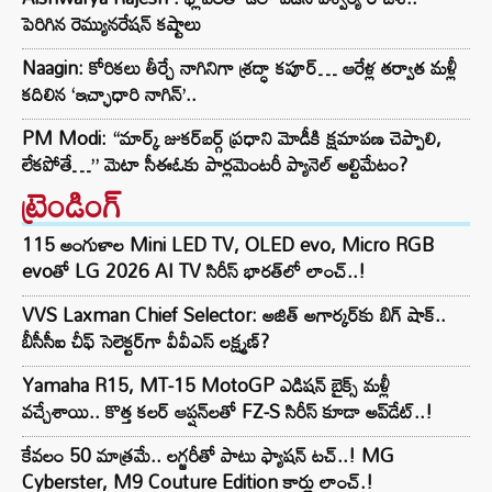
పెరిగిన రెమ్యునరేషన్‌ కష్టాలు
Naagin: కోరికలు తీర్చే నాగినిగా శ్రద్ధా కపూర్… ఆరేళ్ల తర్వాత మళ్లీ
కదిలిన ‘ఇచ్ఛాధారి నాగిన్’..
PM Modi: “మార్క్ జుకర్‌బర్గ్ ప్రధాని మోడీకి క్షమాపణ చెప్పాలి,
లేకపోతే…” మెటా సీఈఓకు పార్లమెంటరీ ప్యానెల్ అల్టిమేటం?
ట్రెండింగ్‌
115 అంగుళాల Mini LED TV, OLED evo, Micro RGB
evoతో LG 2026 AI TV సిరీస్ భారత్‌లో లాంచ్..!
VVS Laxman Chief Selector: అజిత్ అగార్కర్‌కు బిగ్ షాక్..
బీసీసీఐ చీఫ్ సెలెక్టర్‌గా వీవీఎస్ లక్ష్మణ్?
Yamaha R15, MT-15 MotoGP ఎడిషన్ బైక్స్ మళ్లీ
వచ్చేశాయి.. కొత్త కలర్ ఆప్షన్‌లతో FZ-S సిరీస్ కూడా అప్‌డేట్..!
కేవలం 50 మాత్రమే.. లగ్జరీతో పాటు ఫ్యాషన్ టచ్..! MG
Cyberster, M9 Couture Edition కార్లు లాంచ్.!