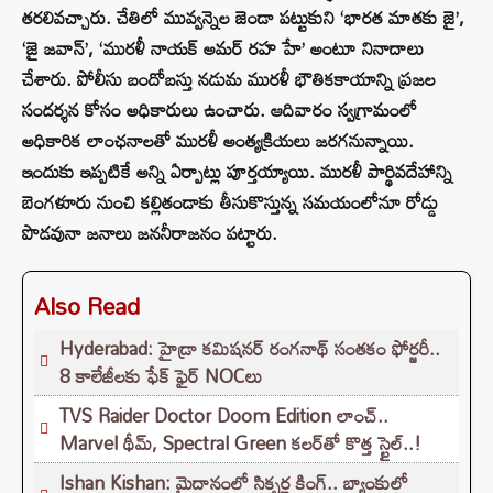
తరలివచ్చారు. చేతిలో మువ్వన్నెల జెండా పట్టుకుని ‘భారత మాతకు జై’,
‘జై జవాన్’, ‘మురళీ నాయక్ అమర్ రహ హే’ అంటూ నినాదాలు
చేశారు. పోలీసు బందోబస్తు నడుమ మురళీ భౌతికకాయాన్ని ప్రజల
సందర్శన కోసం అధికారులు ఉంచారు. ఆదివారం స్వగ్రామంలో
అధికారిక లాంఛనాలతో మురళీ అంత్యక్రియలు జరగనున్నాయి.
ఇందుకు ఇప్పటికే అన్ని ఏర్పాట్లు పూర్తయ్యాయి. మురళీ పార్థివదేహాన్ని
బెంగళూరు నుంచి కల్లితండాకు తీసుకొస్తున్న సమయంలోనూ రోడ్డు
పొడవునా జనాలు జననీరాజనం పట్టారు.
Also Read
Hyderabad: హైడ్రా కమిషనర్ రంగనాథ్ సంతకం ఫోర్జరీ..
8 కాలేజీలకు ఫేక్ ఫైర్ NOCలు
TVS Raider Doctor Doom Edition లాంచ్..
Marvel థీమ్, Spectral Green కలర్‌తో కొత్త స్టైల్..!
Ishan Kishan: మైదానంలో సిక్సర్ల కింగ్.. బ్యాంకులో