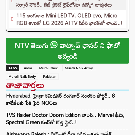
సర్కారీ నౌకరీ.. బిజీ క్రికెట్ లైఫ్‌లోనూ ఉద్యోగ బాధ్యతలు
115 అంగుళాల Mini LED TV, OLED evo, Micro
RGB evoతో LG 2026 AI TV సిరీస్ భారత్‌లో లాంచ్..!
NTV తెలుగు
వాట్సాప్ ఛానల్ ని ఫాలో
అవ్వండి
TAGS
india
Murali Naik
Murali Naik Army
Murali Naik Body
Pakistan
తాజావార్తలు
Hyderabad: హైడ్రా కమిషనర్ రంగనాథ్ సంతకం ఫోర్జరీ.. 8
కాలేజీలకు ఫేక్ ఫైర్ NOCలు
TVS Raider Doctor Doom Edition లాంచ్.. Marvel థీమ్,
Spectral Green కలర్‌తో కొత్త స్టైల్..!
Aishwarya Rajesh : ఫ్లాప్‌లతో డీలా పడిన ఐశ్వర్య రాజేశ్..