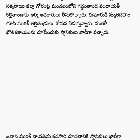
సత్యసాయి జిల్లా గోరంట్ల మండలంలోని గడ్డంతాండ పంచాయతీ
కల్లితాండాకు ఆర్మీ అధికారులు తీసుకొచ్చారు. కుమారుడి మృతదేహం
చూసి మురళీ తల్లిదండ్రులు బోరున ఏడుస్తున్నారు. మురళీ
భౌతికకాయంను చూసేందుకు స్థానికులు భారీగా వచ్చారు.
జవాన్ మురళీ నాయక్‌ను కడసారి చూడటానికి స్థానికులు భారీగా