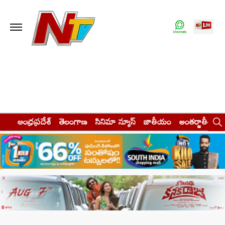
ఆంధ్రప్రదేశ్
తెలంగాణ
సినిమా న్యూస్
జాతీయం
అంతర్జాతీయం