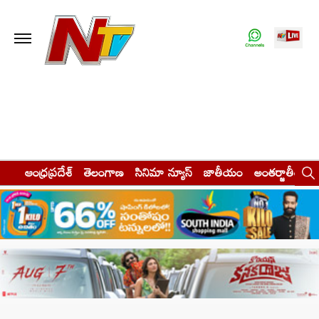
ఆంధ్రప్రదేశ్
తెలంగాణ
సినిమా న్యూస్
జాతీయం
అంతర్జాతీయం