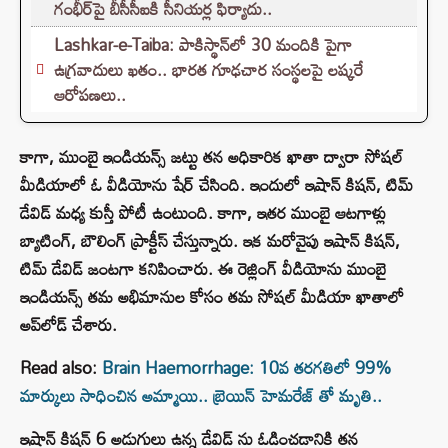
గంభీర్‌పై బీసీసీఐకి సీనియర్ల ఫిర్యాదు..
Lashkar-e-Taiba: పాకిస్థాన్‌లో 30 మందికి పైగా
ఉగ్రవాదులు ఖతం.. భారత గూఢచార సంస్థలపై లష్కరే
ఆరోపణలు..
కాగా, ముంబై ఇండియన్స్ జట్టు తన అధికారిక ఖాతా ద్వారా సోషల్
మీడియాలో ఓ వీడియోను షేర్ చేసింది. ఇందులో ఇషాన్ కిషన్, టిమ్
డేవిడ్ మధ్య కుస్తీ పోటీ ఉంటుంది. కాగా, ఇతర ముంబై ఆటగాళ్లు
బ్యాటింగ్, బౌలింగ్ ప్రాక్టీస్ చేస్తున్నారు. ఇక మరోవైపు ఇషాన్ కిషన్,
టిమ్ డేవిడ్ జంటగా కనిపించారు. ఈ రెజ్లింగ్ వీడియోను ముంబై
ఇండియన్స్ తమ అభిమానుల కోసం తమ సోషల్ మీడియా ఖాతాలో
అప్‌లోడ్ చేశారు.
Read also:
Brain Haemorrhage: 10వ తరగతిలో 99%
మార్కులు సాధించిన అమ్మాయి.. బ్రెయిన్ హెమరేజ్ తో మృతి..
ఇషాన్ కిషన్ 6 అడుగులు ఉన్న డేవిడ్ ను ఓడించడానికి తన