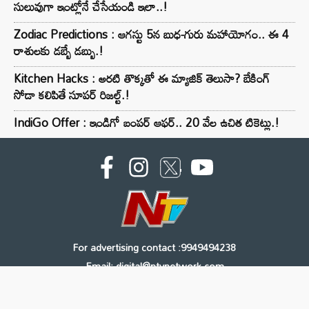
సులువుగా ఇంట్లోనే చేసేయండి ఇలా..!
Zodiac Predictions : ఆగస్టు 5న బుధ-గురు మహాయోగం.. ఈ 4
రాశులకు డబ్బే డబ్బు.!
Kitchen Hacks : అరటి తొక్కతో ఈ మ్యాజిక్ తెలుసా? బేకింగ్
సోడా కలిపితే సూపర్ రిజల్ట్.!
IndiGo Offer : ఇండిగో బంపర్ ఆఫర్.. 20 వేల ఉచిత టికెట్లు.!
For advertising contact :9949494238
Email: digital@ntvnetwork.com
Copyright © 2000 - 2026 - NTV