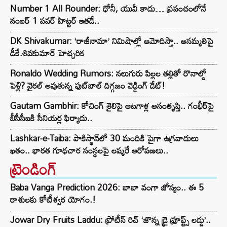
Number 1 All Rounder: ధోనీ, యువీ కాదు… ప్రపంచంలోనే
నంబర్ 1 పవర్ హిట్టర్ ఇతడే..
DK Shivakumar: ‘రాజీనామా’ నిమిషాల్లో ఆమోదిస్తా.. అసమ్మతిపై
డీకే.శివకుమార్ హెచ్చరిక
Ronaldo Wedding Rumors: నలుగురు పిల్లల తల్లితో రొనాల్డో
పెళ్లి? వైరల్ అవుతున్న ఫుట్‌బాల్ దిగ్గజం వెడ్డింగ్ డేట్!
Gautam Gambhir: కోచింగ్ శైలిపై ఆటగాళ్ల అసంతృప్తి.. గంభీర్‌పై
బీసీసీఐకి సీనియర్ల ఫిర్యాదు..
Lashkar-e-Taiba: పాకిస్థాన్‌లో 30 మందికి పైగా ఉగ్రవాదులు
ఖతం.. భారత గూఢచార సంస్థలపై లష్కరే ఆరోపణలు..
ట్రెండింగ్‌
Baba Vanga Prediction 2026: బాబా వంగా జోస్యం.. ఈ 5
రాశులకు కోటీశ్వర యోగం.!
Jowar Dry Fruits Laddu: ప్రోటీన్ రిచ్ ‘జొన్న డ్రై ఫ్రూప్ట్స్ లడ్డు’..