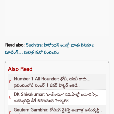
Read also:
Suchitra: హీరోయిన్ ఇంట్లో బూతు సినిమాల
షూటింగ్… సుచిత్ర మరో సంచలనం
Also Read
Number 1 All Rounder: ధోనీ, యువీ కాదు...
ప్రపంచంలోనే నంబర్ 1 పవర్ హిట్టర్ ఇతడే..
DK Shivakumar: ‘రాజీనామా’ నిమిషాల్లో ఆమోదిస్తా..
అసమ్మతిపై డీకే.శివకుమార్ హెచ్చరిక
Gautam Gambhir: కోచింగ్ శైలిపై ఆటగాళ్ల అసంతృప్తి..