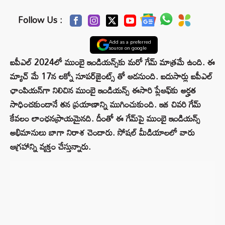
Follow Us :
Add as a preferred
source on google
ఐపీఎల్ 2024లో ముంబై ఇండియన్స్‌కు మరో గేమ్ మాత్రమే ఉంది. ఈ
మ్యాచ్ మే 17న లక్నో సూపర్‌జైంట్స్ తో ఆడనుంది. ఐదుసార్లు ఐపీఎల్‌
ఛాంపియన్‌గా నిలిచిన ముంబై ఇండియన్స్‌ ఈసారి ప్లేఆఫ్‌కు అర్హత
సాధించకుండానే తన ప్రయాణాన్ని ముగించుకుంది. ఇక చివరి గేమ్
కేవలం లాంఛనప్రాయమైనది. దీంతో ఈ గేమ్‌పై ముంబై ఇండియన్స్
అభిమానులు బాగా నిరాశ చెందారు. సోషల్‌ మీడియాలలో వారు
ఆగ్రహాన్ని వ్యక్తం చేస్తున్నారు.