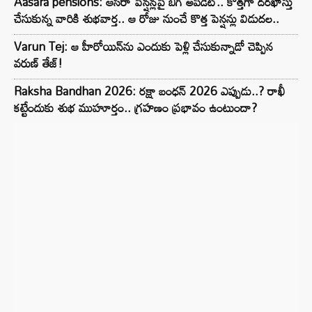
Aasara pensions: ఆసరా పెన్షన్లపై బిగ్ అప్‌డేట్.. కొత్తగా దరఖాస్తు
చేసుకున్న వారికి శుభవార్త.. ఆ రోజు నుంచే కొత్త పెన్షన్లు విడుదల..
Varun Tej: ఆ హీరోయిన్‌ను ఎందుకు పెళ్లి చేసుకున్నాడో చెప్పిన
వరుణ్ తేజ్!
Raksha Bandhan 2026: రక్షా బంధన్ 2026 ఎప్పుడు..? రాఖీ
కట్టేందుకు శుభ ముహూర్తం.. గ్రహణం ప్రభావం ఉంటుందా?