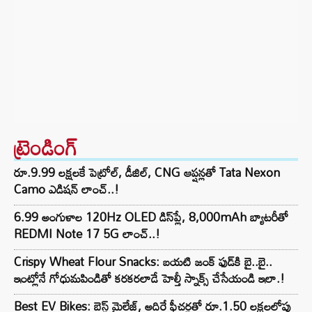
ట్రెండింగ్‌
రూ.9.99 లక్షలకే పెట్రోల్, డీజిల్, CNG ఆప్షన్లతో Tata Nexon
Camo ఎడిషన్ లాంచ్..!
6.99 అంగుళాల 120Hz OLED డిస్‌ప్లే, 8,000mAh బ్యాటరీతో
REDMI Note 17 5G లాంచ్..!
Crispy Wheat Flour Snacks: బయటి జంక్ ఫుడ్‌కి బై..బై..
ఇంట్లోనే గోధుమపిండితో కరకరలాడే హెల్తీ స్నాక్స్ చేసేయండి ఇలా.!
Best EV Bikes: బెస్ట్ మైలేజ్, అదిరే ఫీచర్లతో రూ.1.50 లక్షలలోపు