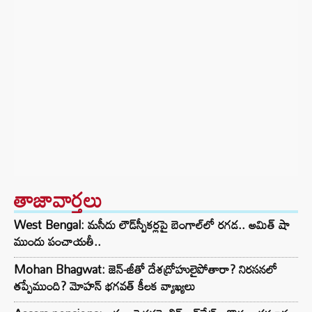
తాజావార్తలు
West Bengal: మసీదు లౌడ్‌స్పీకర్లపై బెంగాల్‌లో రగడ.. అమిత్ షా
ముందు పంచాయతీ..
Mohan Bhagwat: జెన్-జీతో దేశద్రోహులైపోతారా? నిరసనలో
తప్పేముంది? మోహన్ భగవత్ కీలక వ్యాఖ్యలు