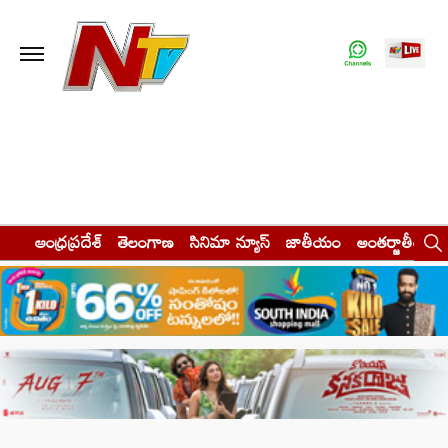
ఆంధ్రప్రదేశ్
తెలంగాణ
సినిమా న్యూస్
జాతీయం
అంతర్జాతీయం