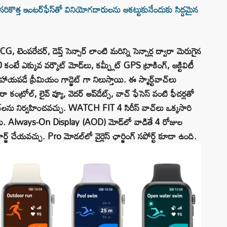
్త ఇంటర్‌ఫేస్⁭తో వినియోగదారులను ఆకట్టుకునేందుకు సిద్ధమైన
టెంపరేచర్, డెప్త్ సెన్సార్ లాంటి మరిన్ని సెన్సార్ల ద్వారా మెరుగైన
 ఎక్కువ వర్కౌట్ మోడ్‌లు, కమ్ప్లీట్ GPS ట్రాకింగ్, ఆక్టివిటీ
ాయపడే ప్రీమియం గాడ్జెట్ గా నిలుస్తాయి. ఈ స్మార్ట్‌వాచ్‌లు
ా కంట్రోల్, లైవ్ వ్యూ, వెదర్ అప్‌డేట్స్, వాచ్ ఫేసెస్ వంటి ఫీచర్లతో
్‌లను నిర్వహించవచ్చు. WATCH FIT 4 సిరీస్ వాచ్‌లు ఒక్కసారి
ఇస్తాయి. Always-On Display (AOD) మోడ్‌లో వాడితే 4 రోజుల
ఛార్జ్ చేయవచ్చు. Pro మోడల్‌లో వైర్లెస్ ఛార్జింగ్ సపోర్ట్ కూడా ఉంది.