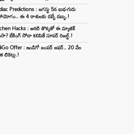
iac Predictions : ఆగస్టు 5న బుధ-గురు
ాయోగం.. ఈ 4 రాశులకు డబ్బే డబ్బు.!
chen Hacks : అరటి తొక్కతో ఈ మ్యాజిక్
ుసా? బేకింగ్ సోడా కలిపితే సూపర్ రిజల్ట్.!
iGo Offer : ఇండిగో బంపర్ ఆఫర్.. 20 వేల
త టికెట్లు.!