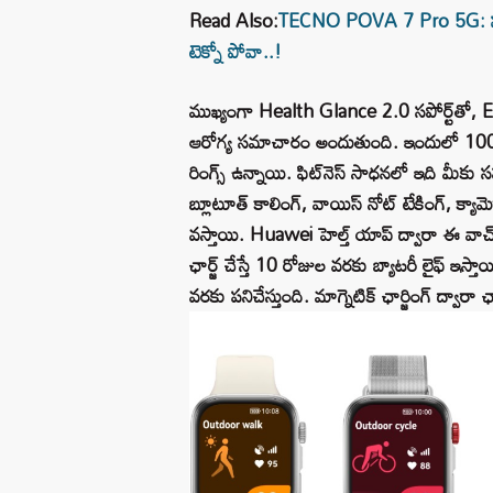
Read Also:
TECNO POVA 7 Pro 5G: సరికొత
టెక్నో పోవా..!
ముఖ్యంగా Health Glance 2.0 సపోర్ట్‌తో, ECG, 
ఆరోగ్య సమాచారం అందుతుంది. ఇందులో 100 కంటే
రింగ్స్ ఉన్నాయి. ఫిట్‌నెస్ సాధనలో ఇది మీకు సహ
బ్లూటూత్ కాలింగ్, వాయిస్ నోట్ టేకింగ్, క్యామెర
వస్తాయి. Huawei హెల్త్ యాప్ ద్వారా ఈ వాచ
ఛార్జ్ చేస్తే 10 రోజుల వరకు బ్యాటరీ లైఫ్ 
వరకు పనిచేస్తుంది. మాగ్నెటిక్ ఛార్జింగ్ ద్వారా 