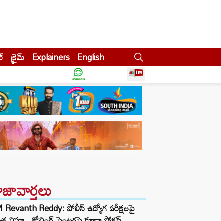
ల్
క్రైమ్
Explainers
English
ాజావార్తలు
Revanth Reddy: పోలీస్ ఉద్యోగ పరీక్షలపై
త్యేక నిఘా.. కోచింగ్ సెంటర్లపై కూడా ఫోకస్..