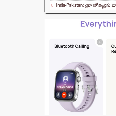
India-Pakistan: చైనా హోవిట్జర్లను మో