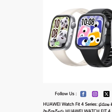
Follow Us :
HUAWEI Watch Fit 4 Series: ప్రముఖ టెక్
స్మార్ట్‌వాచ్‌లను HUAWEI WATCH FIT 4