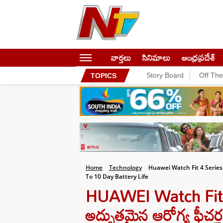
వార్తలు
సినిమాలు
ఆంధ్రప్రదేశ్
Story Board
Off Th
TOPICS
Home
Technology
Huawei Watch Fit 4 Serie
To 10 Day Battery Life
HUAWEI Watch Fit 4 Se
అద్భుతమైన ఆరోగ్య ఫీచర్ల