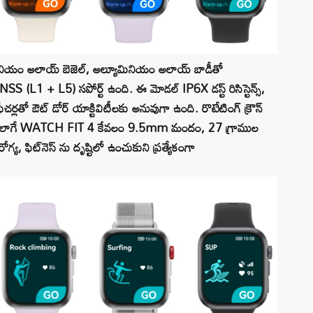
ియం అలాయ్ బెజెల్, అల్యూమినియం అలాయ్ బాడీతో
L1 + L5) సపోర్ట్ ఉంది. ఈ మోడల్ IP6X డస్ట్ రిసిస్టెన్స్,
ర్లతో ఔట్‌ డోర్ యాక్టివిటీలకు అనువుగా ఉంది. రొటేటింగ్ క్రౌన్
ి. అలాగే WATCH FIT 4 కేవలం 9.5mm మందం, 27 గ్రాముల
య, ఫిట్‌నెస్‌ ను దృష్టిలో ఉంచుకుని ప్రత్యేకంగా