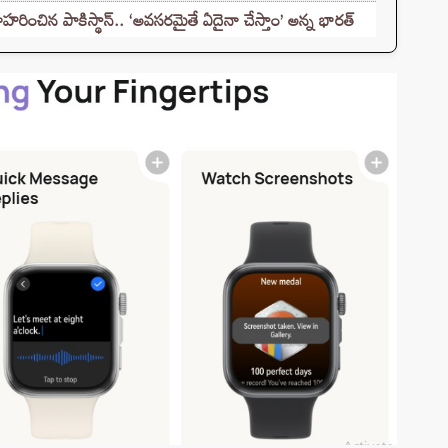
హరించిన పాకిస్థాన్.. ‘అవసరమైతే ఏదైనా చేస్తాం’ అన్న భారత్