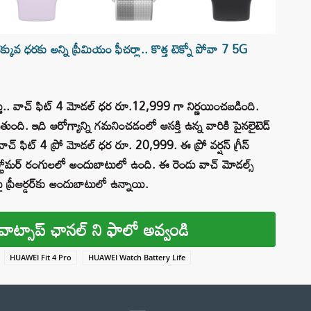
ధరకు అన్ని ప్రీమియం ఫీచర్లా.. కొత్త టెక్నో పోవా 7 5G
్తే.. వాచ్ ఫిట్ 4 మోడల్‌ ధర రూ.12,999 గా నిర్ణయించబడింది.
వుతుంది. ఇది ఆరోగ్యాన్ని గమనించడంలో ఆసక్తి ఉన్న వారికి పైనలైటెడ్
 వాచ్ ఫిట్ 4 ప్రో మోడల్ ధర రూ. 20,999. ఈ ప్రో వర్షన్ గ్రీన్
రోఎలాస్టోమర్ రంగులలో అందుబాటులో ఉంది. ఈ రెండు వాచ్ మోడల్స్
పై ప్రీఆర్డర్‌కు అందుబాటులో ఉన్నాయి.
వాట్సాప్ ఛానల్ ని ఫాలో అవ్వండి
HUAWEI Fit 4 Pro
HUAWEI Watch Battery Life