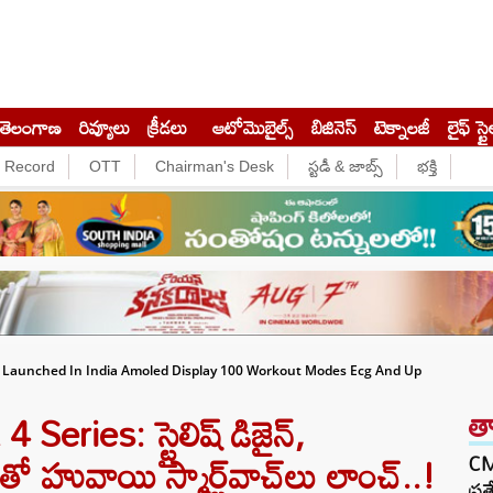
తెలంగాణ
రివ్యూలు
క్రీడలు
ఆటోమొబైల్స్
బిజినెస్‌
టెక్నాలజీ
లైఫ్ స్టై
e Record
OTT
Chairman's Desk
స్టడీ & జాబ్స్
భక్తి
s Launched In India Amoled Display 100 Workout Modes Ecg And Up
త
ries: స్టైలిష్ డిజైన్,
తో హువాయి స్మార్ట్‌వాచ్‌లు లాంచ్..!
CM 
ప్ర