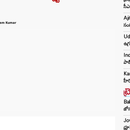
సీఎ
Aji
సంద
Ram Kumar
Udh
ఉగ్
Ind
పాక
Kar
హీ
ట్
Ba
జోస
Jow
ఫ్ర