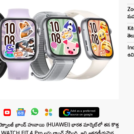
Zod
మహ
Kit
తెల
Ind
ఉచి
Add as a preferred
source on google
నాలజీ బ్రాండ్ హువాయి (HUAWEI) భారత మార్కెట్‌లో తన కొత్త
, WATCH FIT 4 Pro లను లాంచ్ చేసింది. ఇవి ఆకర్షణీయమైన