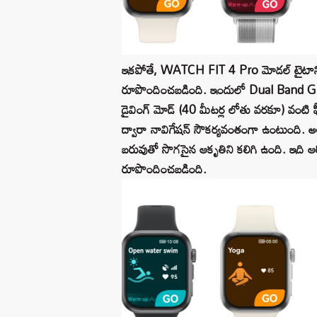
ఇకపోతే, WATCH FIT 4 Pro మోడల్ టైటాన
రూపొందించబడింది. ఇందులో Dual Band GNSS (
డైవింగ్ మోడ్ (40 మీటర్ల లోతు వరకూ) వంటి ఫీచ
ద్వారా నావిగేషన్ సౌకర్యవంతంగా ఉంటుంద
బరువుతో సొగసైన ఆకృతిని కలిగి ఉంది. ఇది ఆరోగ్
రూపొందించబడింది.