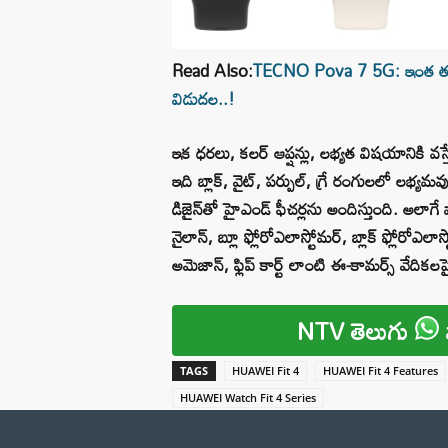
Read Also:
TECNO Pova 7 5G: ఇంత తక్కువ 
విడుదల..!
ఇక ధరలు, కలర్ ఆప్షన్లు, లభ్యత విషయానికి వస
ఇది బ్లాక్, వైట్, పర్పుల్, గ్రే రంగులలో లభ్యమ
డిజైన్‌తో హైఎండ్ ఫీచర్లను అందిస్తుంది. అలాగే
నైలాన్, బ్లూ ఫ్లోరోఎలాస్టోమర్, బ్లాక్ ఫ్లో
అమెజాన్, ఫ్లిప్ కార్ట్ లాంటి ఈ-కామర్స్ వేదికల
NTV తెలుగు
TAGS
HUAWEI Fit 4
HUAWEI Fit 4 Features
HUAWEI Watch Fit 4 Series