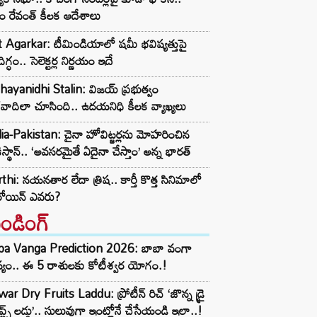
ం రేవంత్ కీలక ఆదేశాలు
t Agarkar: టీమిండియాలో షమీ భవిష్యత్తుపై
ిగ్ధం.. సెలెక్టర్ల నిర్ణయం ఇదే
ayanidhi Stalin: విజయ్ ప్రభుత్వం
రవాదిలా చూసింది.. ఉదయనిధి కీలక వ్యాఖ్యలు
ia-Pakistan: చైనా హోవిట్జర్లను మోహరించిన
ిస్థాన్.. ‘అవసరమైతే ఏదైనా చేస్తాం’ అన్న భారత్
thi: నయనతార లేదా త్రిష.. కార్తీ కొత్త సినిమాలో
రోయిన్ ఎవరు?
రెండింగ్‌
ba Vanga Prediction 2026: బాబా వంగా
్యం.. ఈ 5 రాశులకు కోటీశ్వర యోగం.!
ar Dry Fruits Laddu: ప్రోటీన్ రిచ్ ‘జొన్న డ్రై
ూప్ట్స్ లడ్డు’.. సులువుగా ఇంట్లోనే చేసేయండి ఇలా..!