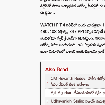
డిజైన్‌తో పాటు అత్యాధునిక ఆరోగ్య ఫీచర్లతో ఈ
చూద్దమా..
WATCH FIT 4 సిరీస్‌లో రెండు మోడళ్లకూ 1.
480×408 పిక్సెల్స్, 347 PPI పిక్సెల్ డెన్సిటీ కల
ఎండలోనూ స్క్రీన్ క్లియర్‌గా కనిపిస్తుంది
ఆరోగ్య నిఘా అందుతుంది. ఇవి హృదయ స్పందన (He
ఇంకా మహిళలలో నెలసరి ఋతుచక్రాలను ట్రాక్ చ
Also Read
CM Revanth Reddy: పోలీస్ ఉద్యోగ పరీ
సీఎం రేవంత్ కీలక ఆదేశాలు
Ajit Agarkar: టీమిండియాలో షమీ భవిష్యత
Udhayanidhi Stalin: విజయ్ ప్రభుత్వ