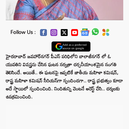
Follow Us :
Add as a preferred
source on google
హైదరాబాద్ జవహార్‌నగర్‌ పీఎస్ పరిధి‌లోని బాలాజీనగర్ లో ఓ
యువతిని వివస్త్రను చేసిన ఘటన సర్వత్రా చర్చనీయాంశమైన సంగతి
తెలిసిందే. అయితే.. ఈ ఘటనపై ఇప్పటికే జాతీయ మహిళా కమిషన్,
రాష్ట్ర మహిళా కమిషన్ సీరియస్‌గా స్పందించగా.. రాష్ట్ర ప్రభుత్వం కూడా
అదే స్థాయిలో స్పందించింది. నిందితున్ని వెంటనే అరెస్ట్ చేసి.. చర్యలకు
ఉపక్రమించింది.