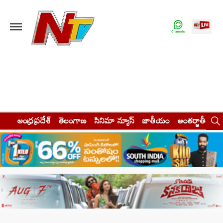
ఆంధ్రప్రదేశ్
తెలంగాణ
సినిమా న్యూస్
జాతీయం
అంతర్జాతీయం