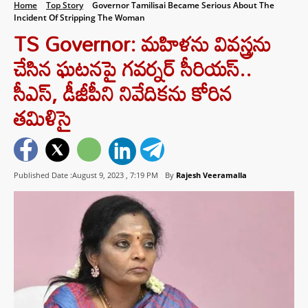
Home
Top Story
Governor Tamilisai Became Serious About The
Incident Of Stripping The Woman
TS Governor: మహిళను వివస్త్రను
చేసిన ఘటనపై గవర్నర్ సీరియస్..
సీఎస్, డీజీపీని నివేదికను కోరిన
తమిళిసై
Published Date :August 9, 2023 ,
7:19 PM
By
Rajesh Veeramalla