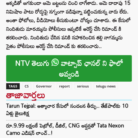
అక్కడితో ఆగకుండా ఆమె బట్టలను చించి లాగేశాడు. ఆమె దాదాపు 15
నిమిషాల పాటు రోడ్డుపై నగ్నంగా పడివున్నా పట్టించుకున్న వారు లేరు.
అంతా ఫోటోలు, వీడియోలు తీసుకుంటూ చోద్యం చూశారు. ఈ కేసులో
నిందితుడు మారయ్యను పోలీసులు ఇప్పటికే అరెస్ట్ చేసి రిమాండ్ కి
తరలించారు. నిందితుడు చేసిన పనికి సహకరించిన తల్లి నాగమ్మను
సైతం పోలీసులు అరెస్ట్ చేసి రిమాండ్ కు తరలించారు..
NTV తెలుగు
వాట్సాప్ ఛానల్ ని ఫాలో
అవ్వండి
TAGS
CS
Governor
report
serious
telugu news
తాజావార్తలు
Tarun Tejpal: అత్యాచార కేసులో సంచలన తీర్పు.. తేజ్‌పాల్‌కు 10
ఏళ్లు జైలుశిక్ష
రూ.9.99 లక్షలకే పెట్రోల్, డీజిల్, CNG ఆప్షన్లతో Tata Nexon
Camo ఎడిషన్ లాంచ్..!