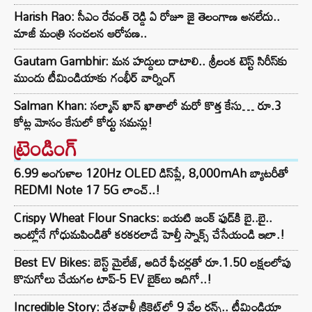
Harish Rao: సీఎం రేవంత్ రెడ్డి ఏ రోజూ జై తెలంగాణ అనలేదు..
మాజీ మంత్రి సంచలన ఆరోపణ..
Gautam Gambhir: మన హద్దులు దాటాలి.. శ్రీలంక టెస్ట్ సిరీస్‌కు
ముందు టీమిండియాకు గంభీర్ వార్నింగ్
Salman Khan: సల్మాన్ ఖాన్ ఖాతాలో మరో కొత్త కేసు… రూ.3
కోట్ల మోసం కేసులో కోర్టు సమన్లు!
ట్రెండింగ్‌
6.99 అంగుళాల 120Hz OLED డిస్‌ప్లే, 8,000mAh బ్యాటరీతో
REDMI Note 17 5G లాంచ్..!
Crispy Wheat Flour Snacks: బయటి జంక్ ఫుడ్‌కి బై..బై..
ఇంట్లోనే గోధుమపిండితో కరకరలాడే హెల్తీ స్నాక్స్ చేసేయండి ఇలా.!
Best EV Bikes: బెస్ట్ మైలేజ్, అదిరే ఫీచర్లతో రూ.1.50 లక్షలలోపు
కొనుగోలు చేయగల టాప్-5 EV బైక్‌లు ఇదిగో..!
Incredible Story: దేశవాళీ క్రికెట్‌లో 9 వేల రన్స్.. టీమిండియా