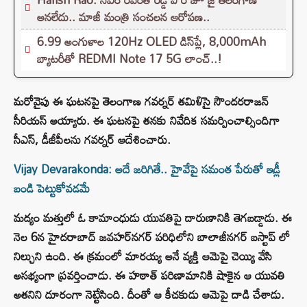
అనలేదు.. మాజీ మంత్రి సంచలన ఆరోపణ..
6.99 అంగుళాల 120Hz OLED డిస్‌ప్లే, 8,000mAh
బ్యాటరీతో REDMI Note 17 5G లాంచ్..!
మరోవైపు ఈ ఘటనపై తెలంగాణ గవర్నర్ తమిళిసై సౌందరరాజన్
సీరియస్ అయ్యారు. ఈ ఘటనపై తనకు నివేదిక సమర్పించాల్సిందిగా
సీఎస్, డీజీపీలను గవర్నర్ ఆదేశించారు.
Vijay Devarakonda: అదే జరిగితే.. హైవేపై సమంత పేరుతో ఇడ్లీ
బండి పెట్టుకోవడమే
మద్యం మత్తులో ఓ కామాంధుడు యువతిపై దారుణానికి తెగబడ్డాడు. ఈ
నెల 6న హైదరాబాద్‌ జవహర్‌నగర్‌ పరిధిలోని బాలాజీనగర్ బస్టాప్ లో
నిల్చుని ఉంది. ఈ క్రమంలో మారయ్య అనే వ్యక్తి ఆమెపై చెయ్యి వేసి
అసభ్యంగా ప్రవర్తించాడు. ఈ హఠాత్ పరిణామానికి షాకైన ఆ యువతి
అతనిని దూరంగా నెట్టేసింది. దీంతో ఆ కీచకుడు ఆమెపై దాడి చేశాడు.