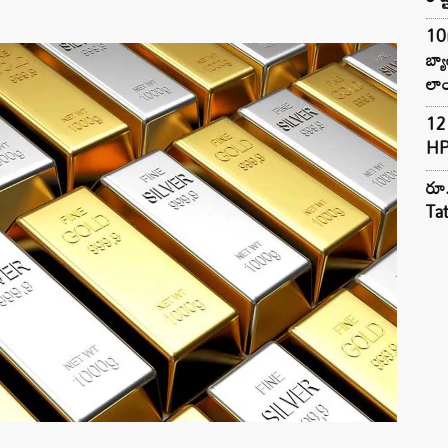
10
బ్
లాం
12 
HP
రూ.
Ta