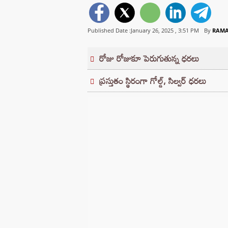
Published Date :January 26, 2025 ,
3:51 PM
By
RAMA
రోజు రోజుకూ పెరుగుతున్న ధరలు
ప్రస్తుతం స్థిరంగా గోల్డ్, సిల్వర్ ధరలు