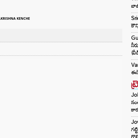
బాబ
Sri
KRISHNA KENCHE
కౌన
Gu
నీర
(వీ
Var
ఈసా
ట్
Joh
సంచ
కార
Jow
గట్
రొట్