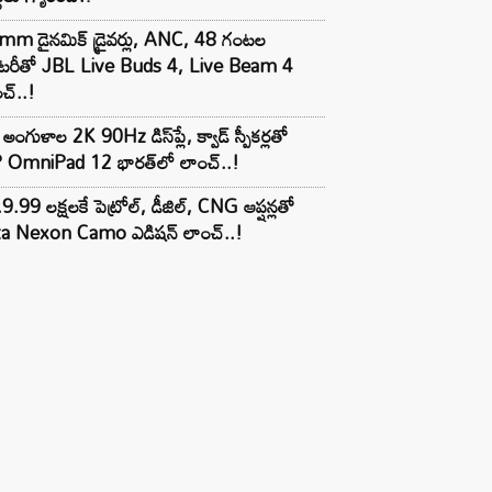
mm డైనమిక్ డ్రైవర్లు, ANC, 48 గంటల
యాటరీతో JBL Live Buds 4, Live Beam 4
చ్..!
అంగుళాల 2K 90Hz డిస్‌ప్లే, క్వాడ్ స్పీకర్లతో
 OmniPad 12 భారత్‌లో లాంచ్..!
9.99 లక్షలకే పెట్రోల్, డీజిల్, CNG ఆప్షన్లతో
ta Nexon Camo ఎడిషన్ లాంచ్..!