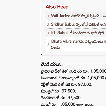
Also Read
Will Jacks: సూపర్‌మ్యాన్ ఫీల్డింగ్.. 
Sridhar Babu: త్వరలోనే డిజిటల్ అసెంబ్ల
KL Rahul: టీమిండియాకు భారీ షాక్.. శు
Bhatti Vikramarka: పెట్టుబడులకు తెలం
పిలుపు
వెండి ధరలు..
హైదరాబాద్‌‌లో కిలో వెండి ధర రూ. 1,05,00
విజయవాడ, విశాఖపట్నంలో రూ. 1,05,000 గ
ఢిల్లీలో వెండి కిలో ధర రూ. 97,500.
ముంబైలో రూ. 97,500.
బెంగళూరులో రూ. 97,500.
చెన్నైలో రూ. 1,05,000 లుగా ఉంది..