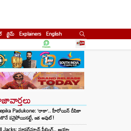
ల్
క్రైమ్
Explainers
English
ాజావార్తలు
pika Padukone: ‘రాకా’.. హీరోయిన్ దీపికా
కొనే పనైపోయినట్టే, ఇక అవుట్!
l Jacks: సూపర్‌మ్యాన్ ఫీల్డింగ్.. అయ్యా