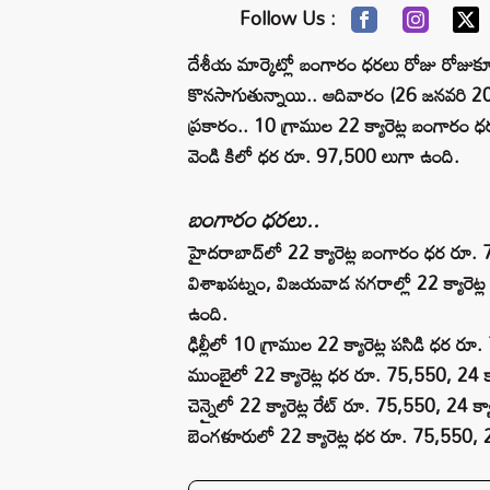
Follow Us :
దేశీయ మార్కెట్లో బంగారం ధరలు రోజు రోజుకూ ప
కొనసాగుతున్నాయి.. ఆదివారం (26 జనవరి 2
ప్రకారం.. 10 గ్రాముల 22 క్యారెట్ల బంగారం 
వెండి కిలో ధర రూ. 97,500 లుగా ఉంది.
బంగారం ధరలు..
హైదరాబాద్‌లో 22 క్యారెట్ల బంగారం ధర రూ. 
విశాఖపట్నం, విజయవాడ నగరాల్లో 22 క్యారెట
ఉంది.
ఢిల్లీలో 10 గ్రాముల 22 క్యారెట్ల పసిడి ధర 
ముంబైలో 22 క్యారెట్ల ధర రూ. 75,550, 24 క
చెన్నైలో 22 క్యారెట్ల రేట్ రూ. 75,550, 24 క
బెంగళూరులో 22 క్యారెట్ల ధర రూ. 75,550, 2