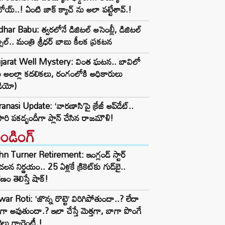
ోయ్..! ఏంటి జాక్ క్యాచ్ ను అలా పట్టేశావ్.!
dhar Babu: త్వరలోనే డిజిటల్ అసెంబ్లీ, డిజిటల్
్సిల్.. మంత్రి శ్రీధర్ బాబు కీలక ప్రకటన
jarat Well Mystery: వింత ఘటన.. బావిలో
ు అలల్లా కదలికలు, రంగంలోకి అధికారులు
డియో)
anasi Update: ‘వారణాసి’పై క్రేజీ అప్‌డేట్..
రి పకడ్బందీగా ప్లాన్ చేసిన రాజమౌళి!
రెండింగ్‌
n Turner Retirement: ఇంగ్లండ్ స్టార్
లన నిర్ణయం.. 25 ఏళ్లకే క్రికెట్‌కు గుడ్‌బై..
ణం తెలిస్తే షాక్!
ar Roti: ‘జొన్న రొట్టె’ విరిగిపోతుందా..? లేదా
టిగా అవుతుందా.? ఇలా చేస్తే మెత్తగా, బాగా పొంగే
టెలు గ్యారెంటీ.!