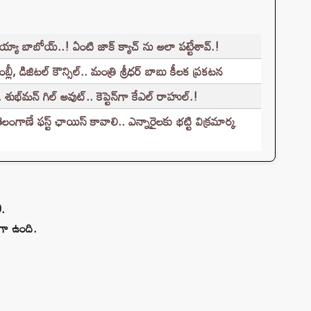
అయ్యా బాబోయ్..! ఏంటి జాక్ క్యాచ్ ను అలా పట్టేశావ్.!
ీ, డిజిటల్ కౌన్సిల్.. మంత్రి శ్రీధర్ బాబు కీలక ప్రకటన
భ్‌మన్ గిల్ అవుట్.. కెప్టెన్‌గా కేఎల్ రాహుల్.!
గాణే ఫస్ట్ ఛాయిస్ కావాలి.. ఎన్నారైలకు భట్టి విక్రమార్క
0.
ా ఉంది.