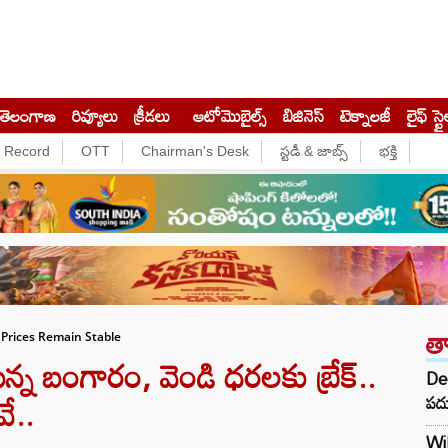
తెలంగాణ
రివ్యూలు
క్రీడలు
ఆటోమొబైల్స్
బిజినెస్‌
టెక్నాలజీ
లైఫ్ స్టై
e Record
OTT
Chairman's Desk
స్టడీ & జాబ్స్
భక్తి
త
 Prices Remain Stable
్న బంగారం, వెండి ధరలకు బ్రేక్..
Dee
వే..
పదు
Wil