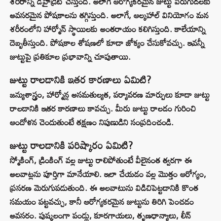
శరీరాన్ని డీహైడ్రేట్ చేస్తుంది. అలాగే ఆరోగ్యకరమైన జుట్టు పెరుగుదలకు
అవసరమైన పోషకాలను తగ్గిస్తుంది. అలాగే, ఆల్కహాల్ వినియోగం మన
శరీరంలోని హార్మోన్ స్థాయిలకు అంతరాయం కలిగిస్తుంది. కాలేయాన్ని
దెబ్బతీస్తుంది. పోషకాల శోషణలో కూడా జోక్యం చేసుకోవచ్చు. ఇవన్నీ
జుట్టుపై ప్రతికూల ప్రభావాన్ని చూపుతాయి.
జుట్టు రాలడానికి ఇతర కారణాలు ఏమిటి?
జన్యుశాస్త్రం, హార్మోన్ల అసమతుల్యత, పర్యావరణ మార్పులు కూడా జుట్టు
రాలడానికి ఇతర కారణాలు కావచ్చు. మీరు జుట్టు రాలడం గురించి
ఆందోళన చెందుతుంటే తక్షణం నిపుణుడిని సంప్రదించండి.
జుట్టు రాలడానికి పరిష్కారం ఏమిటి?
స్మోకింగ్, డ్రింకింగ్ వల్ల జుట్టు రాలిపోతుంటే వీలైనంత త్వరగా ఈ
అలవాట్లను పూర్తిగా మానేయాలి. ఇలా చేయడం వల్ల మొత్తం ఆరోగ్యం,
ప్రసరణ మెరుగుపడుతుంది. ఈ అలవాటును విడిచిపెట్టడానికి కొంత
సమయం పట్టవచ్చు, కానీ ఆరోగ్యకరమైన జుట్టును తిరిగి పెంచడం
అవసరం. పుష్కలంగా పండ్లు, కూరగాయలు, తృణధాన్యాలు, లీన్