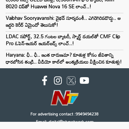
8020 చిప్‌తో Huawei Nova 16 SE లాంచ్..!
Vaibhav Sooryavanshi: వైభవ్ సూర్యవంశీ.. ఎగిరెగిరిపడొద్దు.. ఆ
ఇద్దరి కెరీర్ ఏమైందో తెలుసుకో!
LDAC సపోర్ట్, 32.5 గంటల బ్యాటరీ, స్మార్ట్ డయల్‌తో CMF Clip
Pro ఓపెన్-ఇయర్ ఇయర్‌బడ్స్ లాంచ్..!
Haryana: ఛీ.. ఛీ.. ఇంత దారుణమా? కూతుళ్ల కోసం జీవితాన్ని
ధారబోసిన తండ్రి.. వీడియో కాల్‌లో అంత్యక్రియలు వీక్షించిన కూతుళ్లు!
For advertising contact :9949494238
Email: digital@ntvnetwork.com