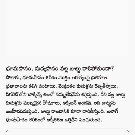
ధూమపానం, మద్యపానం వల్ల జుట్టు రాలిపోతుందా?
పొగాకు, ధూమపానం శరీరం మొత్తం ఆరోగ్యంపై ప్రతికూల
ప్రభావాలను కలిగి ఉంటాయి, వెంట్రుకల కుదుళ్లను దెబ్బతీస్తాయి.
సిగరెట్‌లోని టాక్సిన్స్ తలలో సర్క్యులేషన్‌ను తగ్గిస్తుంది. దీని వల్ల జుట్టు
కుదుళ్లకు ముఖ్యమైన పోషకాలు, ఆక్సిజన్ అందవు. ఇది జుట్టును
బలహీనపరుస్తుంది. జుట్టు రాలడానికి కూడా దారితీస్తుంది. అలాగే
ధూమపానం శరీరంలో ఆక్సీకరణ ఒత్తిడిని పెంచుతుంది.