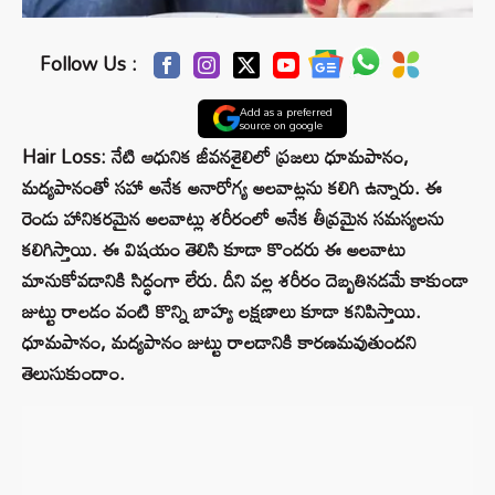
Follow Us :
Add as a preferred
source on google
Hair Loss: నేటి ఆధునిక జీవనశైలిలో ప్రజలు ధూమపానం,
మద్యపానంతో సహా అనేక అనారోగ్య అలవాట్లను కలిగి ఉన్నారు. ఈ
రెండు హానికరమైన అలవాట్లు శరీరంలో అనేక తీవ్రమైన సమస్యలను
కలిగిస్తాయి. ఈ విషయం తెలిసి కూడా కొందరు ఈ అలవాటు
మానుకోవడానికి సిద్ధంగా లేరు. దీని వల్ల శరీరం దెబ్బతినడమే కాకుండా
జుట్టు రాలడం వంటి కొన్ని బాహ్య లక్షణాలు కూడా కనిపిస్తాయి.
ధూమపానం, మద్యపానం జుట్టు రాలడానికి కారణమవుతుందని
తెలుసుకుందాం.