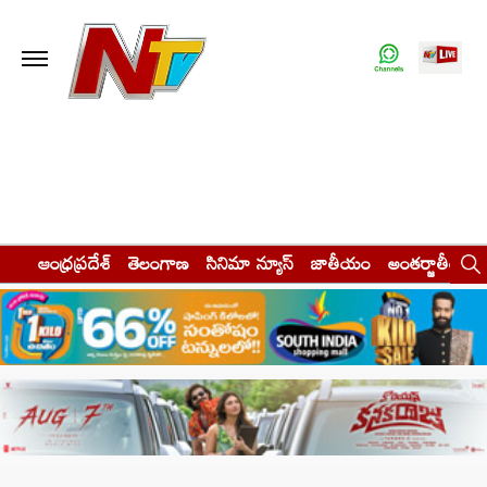
ఆంధ్రప్రదేశ్
తెలంగాణ
సినిమా న్యూస్
జాతీయం
అంతర్జాతీయం