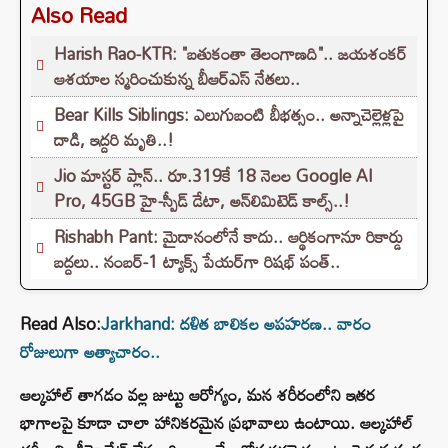
Also Read
Harish Rao-KTR: "బతుకంతా తెలంగాణది".. జయశంకర్
ఆశయాల స్మరించుకున్న బీఆర్ఎస్ నేతలు..
Bear Kills Siblings: ఎలుగుబంటి బీభత్సం.. అన్నాచెల్లెళ్లపై
దాడి, ఇద్దరి మృతి..!
Jio మాస్టర్ ప్లాన్.. రూ.319కే 18 నెలల Google AI
Pro, 45GB హై-స్పీడ్ డేటా, అన్⁭లిమిటెడ్ కాల్స్..!
Rishabh Pant: మైదానంలోనే కాదు.. ఆర్థికంగానూ రికార్డు
బద్దలు.. నంబర్-1 ట్యాక్స్ పేయర్‌గా రిషభ్ పంత్..
Read Also:
Jarkhand: దళిత బాలికల అపహరణ.. వారం
రోజులుగా అత్యాచారం..
ఆల్కహాల్ తాగడం వల్ల జుట్టు ఆరోగ్యం, మన శరీరంలోని ఇతర
భాగాలపై కూడా చాలా హానికరమైన ప్రభావాలు ఉంటాయి. ఆల్కహాల్