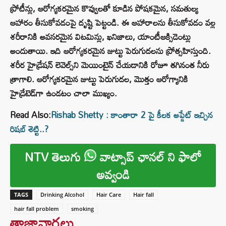
ప్రోటీన్లు, ఆరోగ్యకరమైన కొవ్వులతో కూడిన పోషకమైన, సమతుల్య
ఆహారం తీసుకోవడంపై దృష్టి పెట్టండి. ఈ ఆహారాలను తీసుకోవడం వల్ల
శరీరానికి అవసరమైన విటమిన్లు, ఖనిజాలు, యాంటీఆక్సిడెంట్లు
అందుతాయి. ఇది ఆరోగ్యకరమైన జుట్టు పెరుగుదలను ప్రోత్సహిస్తుంది.
శరీర హైడ్రేషన్ లెవెల్స్‌ని మెయింటైన్ చేయడానికి రోజూ తగినంత నీరు
త్రాగాలి. ఆరోగ్యకరమైన జుట్టు పెరుగుదల, మొత్తం ఆరోగ్యానికి
హైడ్రేటెడ్‌గా ఉండటం చాలా ముఖ్యం.
Read Also:
Rishab Shetty : కాంతారా 2 పై కీలక అప్డేట్ ఇచ్చిన
రిషబ్ శెట్టి..?
NTV తెలుగు
వాట్సాప్ ఛానల్ ని ఫాలో
అవ్వండి
TAGS
Drinking Alcohol
Hair Care
Hair fall
hair fall problem
smoking
తాజావార్తలు