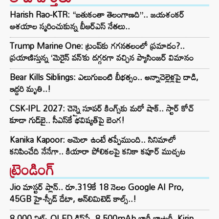
Harish Rao-KTR: “బతుకంతా తెలంగాణది”.. జయశంకర్
ఆశయాల స్మరించుకున్న బీఆర్ఎస్ నేతలు..
Trump Marine One: ట్రంప్‌కు గగనతలంలో ప్రమాదం?..
ప్రయాణిస్తున్న ‘మెరైన్ వన్’కు దగ్గరగా వచ్చిన ప్యాసింజర్ విమానం
Bear Kills Siblings: ఎలుగుబంటి బీభత్సం.. అన్నాచెల్లెళ్లపై దాడి,
ఇద్దరి మృతి..!
CSK-IPL 2027: చెన్నై సూపర్ కింగ్స్‌కు మరో షాక్.. స్టార్ కోచ్
కూడా గుడ్‌బై.. సీఎస్‌కే భవిష్యత్‌పై బెంగ!
Kanika Kapoor: ఆమెలా ఉంటే తప్పేముంది.. సినిమాలో
కనిపించేది నేనేగా.. కియారా పోలికలపై కనికా కపూర్ ముచ్చట
ట్రెండింగ్‌
Jio మాస్టర్ ప్లాన్.. రూ.319కే 18 నెలల Google AI Pro,
45GB హై-స్పీడ్ డేటా, అన్⁭లిమిటెడ్ కాల్స్..!
8,000 నిట్స్ OLED డిస్‌ప్లే, 8,500mAh భారీ బ్యాటరీ, Kirin