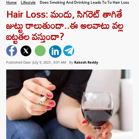
Home
Lifestyle
Does Smoking And Drinking Leads To To Hair Loss
Hair Loss: మందు, సిగరెట్ తాగితే
జుట్టు రాలుతుందా..ఈ అలవాటు వల్ల
బట్టతల వస్తుందా?
Published Date :July 9, 2023 ,
9:01 AM
By
Rakesh Reddy