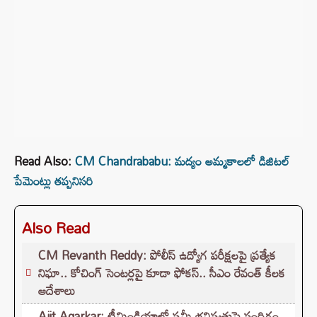
Read Also:
CM Chandrababu: మద్యం అమ్మకాలలో డిజిటల్
పేమెంట్లు తప్పనిసరి
Also Read
CM Revanth Reddy: పోలీస్ ఉద్యోగ పరీక్షలపై ప్రత్యేక
నిఘా.. కోచింగ్ సెంటర్లపై కూడా ఫోకస్.. సీఎం రేవంత్ కీలక
ఆదేశాలు
Ajit Agarkar: టీమిండియాలో షమీ భవిష్యత్తుపై సందిగ్ధం..