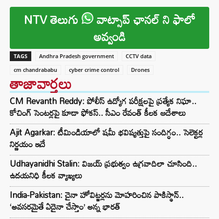
NTV తెలుగు
వాట్సాప్ ఛానల్ ని ఫాలో
అవ్వండి
TAGS
Andhra Pradesh government
CCTV data
cm chandrababu
cyber crime control
Drones
తాజావార్తలు
CM Revanth Reddy: పోలీస్ ఉద్యోగ పరీక్షలపై ప్రత్యేక నిఘా..
కోచింగ్ సెంటర్లపై కూడా ఫోకస్.. సీఎం రేవంత్ కీలక ఆదేశాలు
Ajit Agarkar: టీమిండియాలో షమీ భవిష్యత్తుపై సందిగ్ధం.. సెలెక్టర్ల
నిర్ణయం ఇదే
Udhayanidhi Stalin: విజయ్ ప్రభుత్వం ఉగ్రవాదిలా చూసింది..
ఉదయనిధి కీలక వ్యాఖ్యలు
India-Pakistan: చైనా హోవిట్జర్లను మోహరించిన పాకిస్థాన్..
‘అవసరమైతే ఏదైనా చేస్తాం’ అన్న భారత్