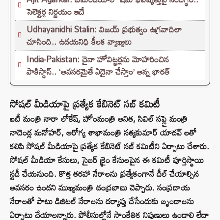
సెలెక్టర్ల నిర్ణయం ఇదే
Udhayanidhi Stalin: విజయ్ ప్రభుత్వం ఉగ్రవాదిలా
చూసింది.. ఉదయనిధి కీలక వ్యాఖ్యలు
India-Pakistan: చైనా హోవిట్జర్లను మోహరించిన
పాకిస్థాన్.. ‘అవసరమైతే ఏదైనా చేస్తాం’ అన్న భారత్
సోషల్ మీడియాపై ప్రత్యేక కేబినెట్ సబ్‌ కమిటీ
ఐటీ మంత్రి నారా లోకేష్, హోంమంత్రి అనిత, సివిల్ సప్లై మంత్రి
నాదెండ్ల మనోహర్, ఆరోగ్య శాఖామంత్రి సత్యకుమార్ యాదవ్ లతో
కలిపి సోషల్ మీడియాపై ప్రత్యేక కేబినెట్ సబ్ కమిటీని ఏర్పాటు చేశారు.
సోషల్ మీడియా కేసులు, సైబర్ క్రైం కేసులపైన ఈ కమిటీ పూర్తిస్థాయి
స్టడీ చేయనుంది. కొత్త తరహా నేరాలను ప్రత్యేకంగానే డీల్ చేయాల్సిన
అవసరం ఉందని ముఖ్యమంత్రి చంద్రబాబు చెప్పారు. సంప్రదాయ
నేరాలతో పాటు డిజిటల్ నేరాలను దర్యాప్తు చేసేందుకు బృందాలను
ఏర్పాటు చేయాలన్నారు. పోలీసుల్లోనే సాంకేతిక నిపుణులు ఉండాలి లేదా