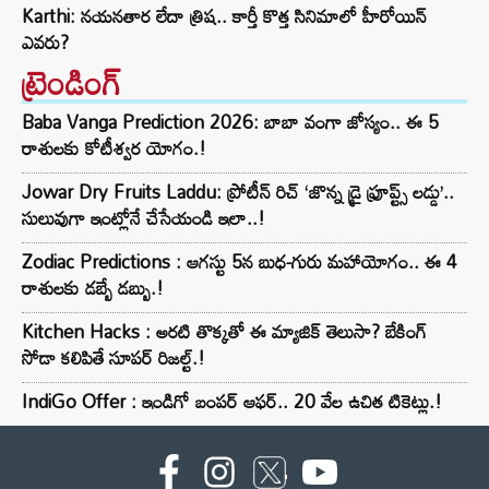
Karthi: నయనతార లేదా త్రిష.. కార్తీ కొత్త సినిమాలో హీరోయిన్
ఎవరు?
ట్రెండింగ్‌
Baba Vanga Prediction 2026: బాబా వంగా జోస్యం.. ఈ 5
రాశులకు కోటీశ్వర యోగం.!
Jowar Dry Fruits Laddu: ప్రోటీన్ రిచ్ ‘జొన్న డ్రై ఫ్రూప్ట్స్ లడ్డు’..
సులువుగా ఇంట్లోనే చేసేయండి ఇలా..!
Zodiac Predictions : ఆగస్టు 5న బుధ-గురు మహాయోగం.. ఈ 4
రాశులకు డబ్బే డబ్బు.!
Kitchen Hacks : అరటి తొక్కతో ఈ మ్యాజిక్ తెలుసా? బేకింగ్
సోడా కలిపితే సూపర్ రిజల్ట్.!
IndiGo Offer : ఇండిగో బంపర్ ఆఫర్.. 20 వేల ఉచిత టికెట్లు.!