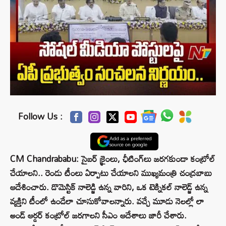
Follow Us :
Add as a preferred
source on google
CM Chandrababu: సైబర్ క్రైంలు, ఛీటింగ్‌లు జరగకుండా కంట్రోల్
చేయాలని.. రెండు టీంలు ఏర్పాటు చేయాలని ముఖ్యమంత్రి చంద్రబాబు
ఆదేశించారు. డొమెస్టిక్ నాలెడ్జి ఉన్న వారిని, ఒక టెక్నికల్ నాలెడ్జ్ ఉన్న
వ్యక్తిని టీంలో ఉండేలా చూసుకోవాలన్నారు. వచ్చే మూడు నెలల్లో లా
అండ్ ఆర్డర్ కంట్రోల్ జరగాలని సీఎం ఆదేశాలు జారీ చేశారు.