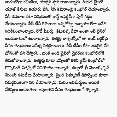
వారంలోగా కమిటీలు, యాక్షన్ ప్లాన్ కావాలన్నారు. రియల్ టైంలో
యూజ్ కేసులు తయారు చేసి, సీసీ కెమెరాలపై కంట్రోల్ చేయాలన్నారు.
సీసీ కెమెరాల డేటా విషయంలో కాస్ట్ అఫెక్టివ్‌గా ప్లాన్ సిద్దం
చేయాలన్నారు. సీసీ టీవీ కెమెరాలు అన్నిచోట్లా ఉన్నాయా లేదా అనేది
పరిశీలించాలన్నారు. రౌడీ షీటర్లు, క్రిమినల్స్ డేటా అంతా ఆన్ లైన్‌లో
అందుబాటులో ఉంచాలన్నారు. కలెక్టర్ల కాన్ఫరెన్స్‌లో లా అండ్ ఆర్డర్‌పై
సీఎం చంద్రబాబు సమీక్ష నిర్వహించారు. సీసీ టీవీల డేటా అనలైజ్ చేసి
డ్రోన్‌లతో పని చేస్తారని.. డ్రంక్ అండ్ డ్రైవ్‌లో డ్రైవర్‌ను కంట్రోల్‌లోకి
తీసుకోవాలన్నారు. కలెక్టర్లు కూడా ఎస్పీలతో కలిసి క్రైమ్ కంట్రోల్‌లో
కౌన్సిలింగ్ సెషన్స్‌లో వినియోగించాలన్నారు. జిల్లాలో త్రీ మెంబర్, ఫైవ్
మెంబర్ కమిటీలు వేయాలన్నారు. సైబర్ సెక్యూరిటీ డిపార్ట్మెంట్ కూడా
సమర్ధవంతంగా పని చేయాలన్నారు. మనం అసమర్ధులం అయితే
నేరస్థులు బలవంతులు అవుతారని సీఎం చంద్రబాబు పేర్కొన్నారు.