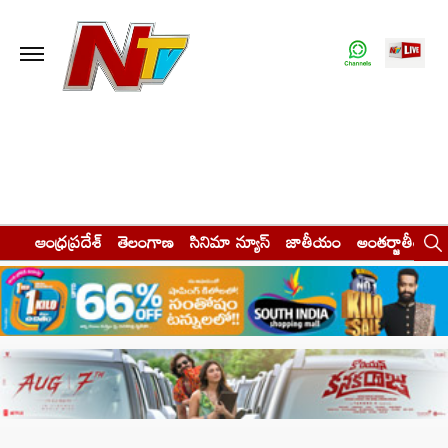
ఆంధ్రప్రదేశ్
తెలంగాణ
సినిమా న్యూస్
జాతీయం
అంతర్జాతీయం