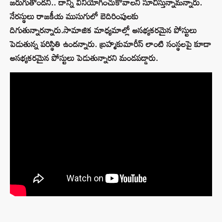
జరుగుతోందని.. దాన్ని వినియోగించుకోవాలని సూచిస్తున్నామన్నారు.
నేరస్థులు రాజకీయ ముసుగులో బెదిరింపులకు
దిగుతున్నారన్నారు.సామాజిక మాధ్యమాల్లో అసభ్యకరమైన పోస్టులు
పెడుతున్న పరిస్థితి ఉందన్నారు. బ్రహ్మకుమారీస్ లాంటి సంస్థలపై కూడా
అసభ్యకరమైన పోస్టులు పెడుతున్నారని మండపడ్డారు.