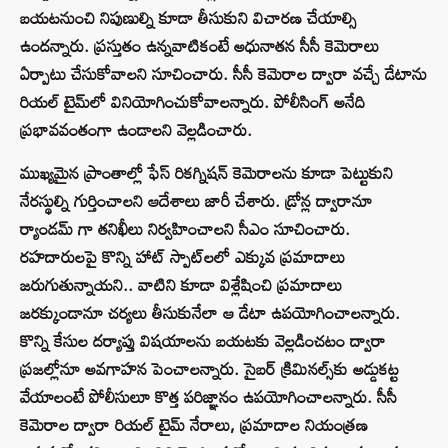
బయటనుంచి నిపుణుల్ని కూడా తీసుకుని విచారణ చేయాల్సి
ఉందన్నారు. ప్రస్తుతం ఉన్నవాటికంటే అధునాతన సీసీ కెమెరాలు
ఏర్పాటు చేసుకోవాలని సూచించారు. సీసీ కెమెరాల ద్వారా వచ్చే డేటాను
రియల్ టైమ్‌లో వినియోగించుకోవాలన్నారు. పోలీసింగ్ అనేది
ప్రభావవంతంగా ఉండాలని వెల్లడించారు.
ముఖ్యమైన ప్రాంతాల్లో ఫేస్ రికగ్నిషన్ కెమెరాలను కూడా పెట్టుకుని
నేరస్థుల్ని గుర్తించాలని ఆదేశాలు జారీ చేశారు. డ్రోన్ల ద్వారానూ
ర్యాండమ్ గా తనిఖీలు నిర్వహించాలని సీఎం సూచించారు.
రహదారులపై కొన్ని హాట్ స్పాట్‌లలో ఎక్కువ ప్రమాదాలు
జరుగుతున్నాయని.. వాటిని కూడా విశ్లేషించి ప్రమాదాలు
జరక్కుండానూ చర్యలు తీసుకునేలా ఆ డేటా ఉపయోగించాలన్నారు.
కొన్ని కేసుల దర్యాప్తు విషయాలను బయటకు వెల్లడించటం ద్వారా
ప్రజల్లోనూ అవగాహన పెంచాలన్నారు. సైబర్ క్రిమినల్స్‌కు అడ్డుకట్ట
వేయాలంటే పోలీసులూ కొత్త పరిజ్ఞానం ఉపయోగించాలన్నారు. సీసీ
కెమెరాల ద్వారా రియల్ టైమ్ నేరాలు, ప్రమాదాల నియంత్రణ