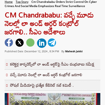
Home
Top Story
Cm Chandrababu Orders Strict Control On Cyber
Crimes And Social Media Emphasizes Real Time Surveillance
CM Chandrababu: వచ్చే మూడు
నెలల్లో లా అండ్ ఆర్డర్ కంట్రోల్
జరగాలి.. సీఎం ఆదేశాలు
Published Date :December 12, 2024 ,
8:34 PM
By
Mahesh Jakki
కలెక్టర్ల కాన్ఫరెన్స్‌లో లా అండ్ ఆర్డర్‌పై సీఎం చంద్రబాబు సమీక్ష
వచ్చే మూడు నెలల్లో లా అండ్ ఆర్డర్ కంట్రోల్ జరగాలి
సోషల్ మీడియాపై ప్రత్యేక కేబినెట్ సబ్‌ కమిటీ .