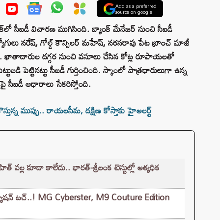
Add as a preferred
source on google
లో సీఐడీ విచారణ ముగిసింది. బ్యాంక్ మేనేజర్ నుంచి సీఐడీ
 ఉద్యోగులు నరేష్, గోల్డ్ కౌన్సిలర్ మహేష్, నరసరావు పేట బ్రాంచ్ మాజీ
ంది. ఖాతాదారుల దగ్గర నుంచి వసూలు చేసిన కోట్ల రూపాయలతో
పెట్టుబడి పెట్టినట్టు సీఐడీ గుర్తించింది. స్కాంలో పాత్రధారులుగా ఉన్న
పై సీఐడీ ఆధారాలు సేకరిస్తోంది.
ున్న ముప్పు.. రాయలసీమ, దక్షిణ కోస్తాకు హైఅలర్ట్
త్‌ వల్ల కూడా కాలేదు.. భారత్-శ్రీలంక టెస్టుల్లో అత్యధిక
 ఫ్యాషన్ టచ్..! MG Cyberster, M9 Couture Edition