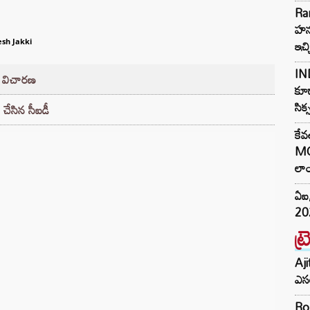
Ra
హను
ఇచ్
sh Jakki
IND
ీ విచారణ
కూడ
సిక
ు చేసిన సీఐడీ
కేవ
MG
లాం
ఏఐ,
202
ట్
Aji
ఎసర
Ro