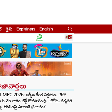
ల్
క్రైమ్
Explainers
English
ాజావార్తలు
 MPC 2026: ఆర్బీఐ కీలక నిర్ణయం.. రెపో
ు 5.25 శాతం వద్దే కొనసాగింపు.. హోమ్, పర్సనల్
్స్ EMIలపై ఎలాంటి ప్రభావం?