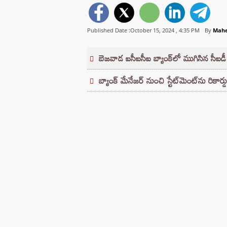
Published Date :October 15, 2024 ,
4:35 PM
By
Mahe
బెజవాడ ఐసీఐసీఐ బ్యాంక్‌లో ముగిసిన సీఐడ
బ్యాంక్ మేనేజర్ నుంచి స్టేట్‌మెంట్‌ను రికార్డ