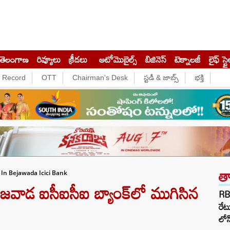
తెలంగాణ
రివ్యూలు
క్రీడలు
ఆటోమొబైల్స్
బిజినెస్‌
టెక్నాలజీ
లైఫ్ స్టై
e Record
OTT
Chairman's Desk
స్టడీ & జాబ్స్
భక్తి
త
 In Bejawada Icici Bank
వాడ ఐసీఐసీఐ బ్యాంక్‌లో ముగిసిన
RBI
రేట
లోన