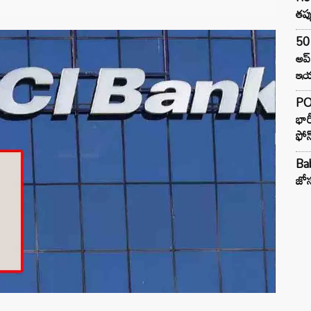
తప్
50 
అప
ఇయర
PO
భార
ఫోన
Ba
జోస