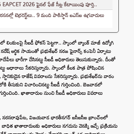
G EAPCET 2026 ఫైనల్ ఫేజ్ సీట్ల కేటాయింపు పూర్తి..
లో టెర్రరిస్ట్‌లు.. 9 మంది పాకిస్థాన్ ఐఎస్ఐ ఉగ్రవాదులు
ో లింకులపై సీఐడీ ఫోకస్ పెట్టగా.. స్కాంలో బ్యాంక్ మాజీ ఉద్యోగి
ు. నరేష్ ఆర్థిక సాయంతో ప్రభుశేఖర్ నరజ ఫైనాన్స్ కంపెనీ ఏర్పాటు
లావాదేవీలు భారీగా చేసినట్టు సీఐడీ అధికారులు తెలుసుకున్నారు. దీంతో
నట్టు ఆధారాలు సేకరిస్తున్నారు. స్కాంలో కీలక పాత్ర పోషించిన
్టానికుడైన రాజేష్ వివరాలను సేకరిస్తున్నారు. ప్రభుశేఖర్‌ను వారం
కి తీసుకుని విచారించినట్టు సీఐడీ గుర్తించింది. బెజవాడలో
 గుర్తించింది. ఖాతాదారుల నుంచి సీఐడీ అధికారులు వివరాలు
ేట, నరసరావుపేట, విజయవాడ భారతీనగర్‌ ఐసీఐసీఐ బ్రాంచ్‌లలో
ిత ఖాతాదారులకు అధికారులు నగదును వెనక్కి ఇచ్చే ప్రక్రియను