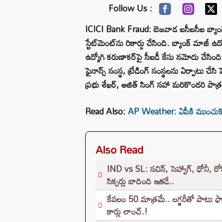
Follow Us :
ICICI Bank Fraud: బెజవాడ ఐసీఐసీఐ బ్యాంక్‌
స్టేట్‌మెంట్‌ను రికార్డు చేసింది. బ్యాంక్ మాజీ
ఉద్యోగి కరుణాకర్‌పై సీఐడీ కేసు నమోదు చేసి
ఫైనాన్స్ సంస్థ, ట్రేడింగ్ సంస్థలను ఏర్పాటు చేసి 
ప్రభు శేఖర్, అజిత్ సింగ్ సహా మరికొందరి పాత్ర
Read Also:
AP Weather: ఏపీకి ముంచుకొస్త
Also Read
IND vs SL: సచిన్, సెహ్వాగ్, ధోనీ, రోహి
సిక్సర్లు బాదింది ఇతడే..
కేవలం 50 మాత్రమే.. లగ్జరీతో పాటు
కార్లు లాంచ్.!