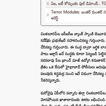
ఏఐ, ఐటీ కోర్సులకు ఫుల్ డిమాండ్.. T
Terror Modules: జంతర్ మంతర్ నిరసనల్
అరెస్ట్
చిలకలూరిపేట ఐసీఐసీఐ బ్యాంక్ స్కాంకి బెజవాడల
నరేష్‌కు ప్రభుశేఖర్ సహకరించినట్టు గుర్తించార
చేసినట్టు గుర్తించారు. ఈ సంస్థ ద్వారా ఆర్థిక 
పాటు అక్లాస్ అనే సంస్థకు కూడా పెట్టుబడి పెట్టి
నరసరావు పేట బ్రాంచ్ మాజీ ఉద్యోగి కరుణాకర్, స
క్రితం ఒక కేసులో హైద్రాబాద్ పోలీసులు అదుపులో
పలువురు కస్టమర్ల నుంచి ఇదే విధంగా చేసినట్టు
సేకరిస్తున్నారు.
మరోవైపు ఏపీలోని పల్నాడు జిల్లా చిలకలూరిప
మోసపోయిన ఖాతాదారులకు ఊరట లభించింది. బాధ