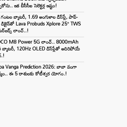
పుకోను.. ఇక బీసీసీఐ సెలెక్టర్ల ఇష్టం!
గంటల బ్యాటరీ, 1.69 అంగుళాల డిస్‌ప్లే, పాప్-
్ డిజైన్‌తో Lava Probuds Xplore 25° TWS
్‌బడ్స్ లాంచ్..!
CO M8 Power 5G లాంచ్.. 8000mAh
ీ బ్యాటరీ, 120Hz OLED డిస్‌ప్లేతో అదిరిపోయే
్.!
ba Vanga Prediction 2026: బాబా వంగా
్యం.. ఈ 5 రాశులకు కోటీశ్వర యోగం.!