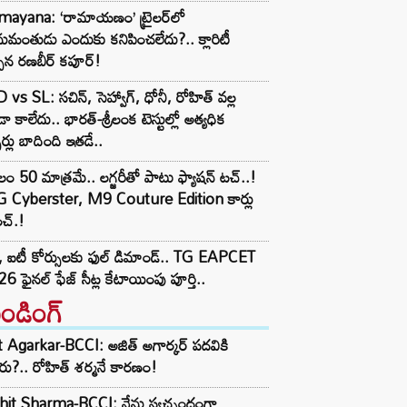
mayana: ‘రామాయణం’ ట్రైలర్‌లో
మంతుడు ఎందుకు కనిపించలేదు?.. క్లారిటీ
చిన రణబీర్ కపూర్!
 vs SL: సచిన్, సెహ్వాగ్, ధోనీ, రోహిత్‌ వల్ల
ా కాలేదు.. భారత్-శ్రీలంక టెస్టుల్లో అత్యధిక
్సర్లు బాదింది ఇతడే..
లం 50 మాత్రమే.. లగ్జరీతో పాటు ఫ్యాషన్ టచ్..!
 Cyberster, M9 Couture Edition కార్లు
చ్.!
 ఐటీ కోర్సులకు ఫుల్ డిమాండ్.. TG EAPCET
6 ఫైనల్ ఫేజ్ సీట్ల కేటాయింపు పూర్తి..
రెండింగ్‌
t Agarkar-BCCI: అజిత్ అగార్కర్ పదవికి
ు?.. రోహిత్ శర్మనే కారణం!
hit Sharma-BCCI: నేను స్వచ్ఛందంగా