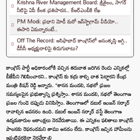
Krishna River Management Board: శ్రీశైలం, సాగర్
నీటిపై ఏపీ కీలక ప్రతిపాదన.. కేఆర్ఎంబీకి లేఖ
PM Modi: ప్రధాని మోడీ మరో ఇన్‌స్టాగ్రామ్ వీడియో..
ఈసారి ఏమన్నారంటే..
Off The Record: ఆసిఫాబాద్ కాంగ్రెస్‌లో అసంతృప్తి అగ్గి..
డీసీసీ అధ్యక్షురాలిపై తిరుగుబాటు?
కాంగ్రెస్ పార్టీ అధికారంలోకి వచ్చిన తరువాత జరిగిన రెండు ఎన్నికల్లో
బీజేపీని గెలిపించారని.. కాంగ్రెస్ కు కర్రు కాల్చి వాత పెట్టారని కేంద్ర
మంత్రి కిషన్ రెడ్డి అన్నారు. “శాసన మండలి, సభలో ప్రజల
సమస్యలపైన ప్రభుత్వాన్ని ప్రశ్నిస్తాం. శాసన మండలి, సభలో తెలంగాణ
ప్రజల గుండె చప్పుడు వినిపిస్తాం. తెలంగాణలో డబుల్ ఇంజన్ సర్కార్
రావాల్సిన అవసరం ఉంది. డబుల్ ఇంజన్ సర్కార్ వస్టే తెలంగాణ
ఉద్యమకారుల ఆకాంక్షలు నెరవేరుతాయి. ఈ ఎన్నికల ఫలితాలు కాంగ్రెస్
పాలనకు రెఫరండమని తాము అనడం లేదు. కాంగ్రెస్ ఇచ్చిన హామీలను
ఇప్పటివరకైనా నెరవేర్చాలి