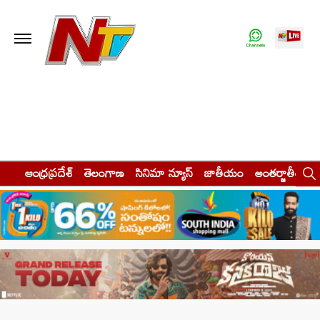
ఆంధ్రప్రదేశ్
తెలంగాణ
సినిమా న్యూస్
జాతీయం
అంతర్జాతీయం