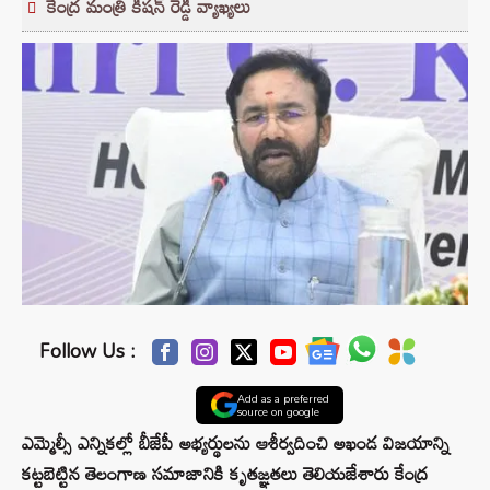
కేంద్ర మంత్రి కిషన్ రెడ్డి వ్యాఖ్యలు
Follow Us :
Add as a preferred
source on google
ఎమ్మెల్సీ ఎన్నికల్లో బీజేపీ అభ్యర్థులను ఆశీర్వదించి అఖండ విజయాన్ని
కట్టబెట్టిన తెలంగాణ సమాజానికి కృతజ్ఞతలు తెలియజేశారు కేంద్ర