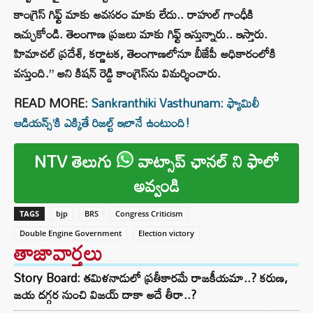
కాంగ్రెస్ గిఫ్ట్ మాకు అవసరం మాకు లేదు.. రాహుల్ గాంధీకి
ఇచ్చుకోండి. తెలంగాణ ప్రజలు మాకు గిఫ్ట్ ఇస్తున్నారు.. ఇస్తారు.
హిమాచల్ ప్రదేశ్, కర్ణాటక, తెలంగాణలోనూ బీజేపీ అధికారంలోకి
వస్తుంది.” అని కిషన్ రెడ్డి కాంగ్రెస్‌ను విమర్శించారు.
READ MORE:
Sankranthiki Vasthunam: ఫ్యామిలీ
ఆడియన్స్’కి ఎక్కితే రిజల్ట్ ఇలానే ఉంటుంది!
NTV తెలుగు
వాట్సాప్ ఛానల్ ని ఫాలో
అవ్వండి
TAGS
bjp
BRS
Congress Criticism
Double Engine Government
Election victory
తాజావార్తలు
Story Board: తమిళనాడులో ప్రతీకారమే రాజకీయమా..? కరుణ,
జయ దగ్గర నుంచి విజయ్ దాకా అదే తీరా..?