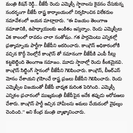
మంత్రి కిషన్ రెడ్డి.. బీజేపీ రెండు ఎమ్మెల్సీ స్థానాలను కైవసం చేసుకున్న
సందర్భంగా బీజేపీ రాష్ట్ర కార్యాలయంలో నిర్వహించిన విలేకరుల
సమావేశంలో ఆయన మాట్లాడారు. “ఈ విజయం తెలంగాణ
సమాజానికి, ఉపాధ్యాయులకు అంకితం ఇస్తున్నాం. రెండు ఎమ్మెల్సీలు
ఏక కాలంలో రావడం చాలా సంతోషం. గత పార్లమెంటు ఎన్నికల్లో
ప్రత్యామ్నాయ పార్టీగా బీజేపీని ఆదరించారు. కాంగ్రెస్ అధికారంలోకి
వచ్చిన కొద్దీ నెలల్లోనే కాంగ్రెస్ తో సమానంగా బీజేపీకి ఎంపీ సీట్లు
కట్టబెట్టింది తెలంగాణ సమాజం. మూడు స్థానాల్లో రెండు కీలకమైనవి.
కాంగ్రెస్ సిట్టింగ్ స్థానంలో బీజేపీని గెలిపించారు. కాంగ్రెస్, బీఆర్ఎస్
మోసం చేశాయని గ్రహించే రాష్ట్ర ప్రజలు బీజేపీని గెలిపించారు. రెండు
ఎమ్మెల్సీల విజయంతో బీజేపీ బాధ్యత మరింత పెరిగింది. ఎమ్మెల్సీ
ఎన్నికల ప్రచారంలో ముఖ్యమంత్రి బీజేపీపైన ఆనేక తప్పుడు ఆరోపణలు
చేశారు. కాంగ్రెస్ పార్టీ ఇచ్చిన హామీలను అమలు చేయడంలో వైఫల్యం
చెందింది.” అని కేంద్ర మంత్రి వ్యాఖ్యానించారు.