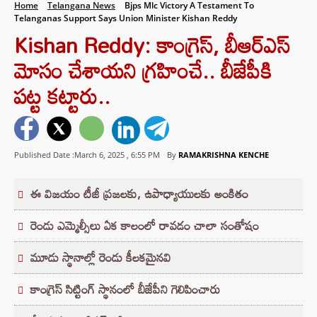
Home
Telangana News
Bjps Mlc Victory A Testament To
Telanganas Support Says Union Minister Kishan Reddy
Kishan Reddy: కాంగ్రెస్, బీఆర్ఎస్
మోసం చేశాయని గ్రహించే.. బీజేపీకి
పట్ట కట్టారు..
Published Date :March 6, 2025 ,
6:55 PM
By
RAMAKRISHNA KENCHE
ఈ విజయం టీజీ ప్రజలకు, ఉపాధ్యాయులకు అంకితం
రెండు ఎమ్మెల్సీలు ఏక కాలంలో రావడం చాలా సంతోషం
మూడు స్థానాల్లో రెండు కీలకమైనవి
కాంగ్రెస్ సిట్టింగ్ స్థానంలో బీజేపీని గెలిపించారు