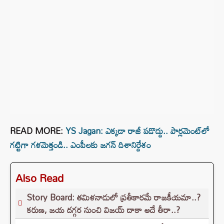
READ MORE:
YS Jagan: ఎక్కడా రాజీ పడొద్దు.. పార్లమెంట్‌లో
గట్టిగా గళమెత్తండి.. ఎంపీలకు జగన్‌ దిశానిర్దేశం
Also Read
Story Board: తమిళనాడులో ప్రతీకారమే రాజకీయమా..?
కరుణ, జయ దగ్గర నుంచి విజయ్ దాకా అదే తీరా..?