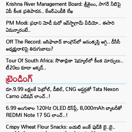
Krishna River Management Board: శ్రీశైలం, సాగర్ నీటిపై
ఏపీ కీలక ప్రతిపాదన.. కేఆర్ఎంబీకి లేఖ
PM Modi: ప్రధాని మోడీ మరో ఇన్‌స్టాగ్రామ్ వీడియో.. ఈసారి
ఏమన్నారంటే..
Off The Record: ఆసిఫాబాద్ కాంగ్రెస్‌లో అసంతృప్తి అగ్గి.. డీసీసీ
అధ్యక్షురాలిపై తిరుగుబాటు?
Tour Of South Africa: సౌతాఫ్రికా షెడ్యూల్‌లో కీలక మార్పులు..
టీ20లు కూడా అక్కడే..
ట్రెండింగ్‌
రూ.9.99 లక్షలకే పెట్రోల్, డీజిల్, CNG ఆప్షన్లతో Tata Nexon
Camo ఎడిషన్ లాంచ్..!
6.99 అంగుళాల 120Hz OLED డిస్‌ప్లే, 8,000mAh బ్యాటరీతో
REDMI Note 17 5G లాంచ్..!
Crispy Wheat Flour Snacks: బయటి జంక్ ఫుడ్‌కి బై..బై..