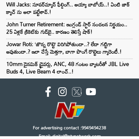
Will Jacks: సూపర్‌మ్యాన్ ఫీల్డింగ్.. అయ్యా బాబోయ్..! ఏంటి జాక్
క్యాచ్ ను అలా పట్టేశావ్.!
John Turner Retirement: ఇంగ్లండ్ స్టార్ సంచలన నిర్ణయం..
25 ఏళ్లకే క్రికెట్‌కు గుడ్‌బై.. కారణం తెలిస్తే షాక్!
Jowar Roti: ‘జొన్న రొట్టె’ విరిగిపోతుందా..? లేదా గట్టిగా
అవుతుందా.? ఇలా చేస్తే మెత్తగా, బాగా పొంగే రొట్టెలు గ్యారెంటీ.!
10mm డైనమిక్ డ్రైవర్లు, ANC, 48 గంటల బ్యాటరీతో JBL Live
Buds 4, Live Beam 4 లాంచ్..!
For advertising contact :9949494238
Email: digital@ntvnetwork.com