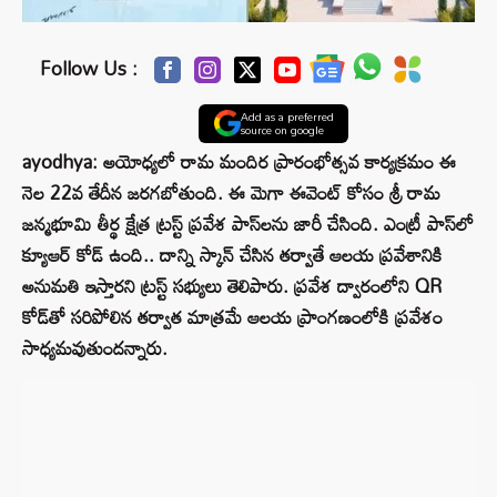
Follow Us :
Add as a preferred
source on google
ayodhya: అయోధ్యలో రామ మందిర ప్రారంభోత్సవ కార్యక్రమం ఈ
నెల 22వ తేదీన జరగబోతుంది. ఈ మెగా ఈవెంట్ కోసం శ్రీ రామ
జన్మభూమి తీర్థ క్షేత్ర ట్రస్ట్ ప్రవేశ పాస్‌లను జారీ చేసింది. ఎంట్రీ పాస్‌లో
క్యూఆర్ కోడ్ ఉంది.. దాన్ని స్కాన్ చేసిన తర్వాతే ఆలయ ప్రవేశానికి
అనుమతి ఇస్తారని ట్రస్ట్ సభ్యులు తెలిపారు. ప్రవేశ ద్వారంలోని QR
కోడ్‌తో సరిపోలిన తర్వాత మాత్రమే ఆలయ ప్రాంగణంలోకి ప్రవేశం
సాధ్యమవుతుందన్నారు.