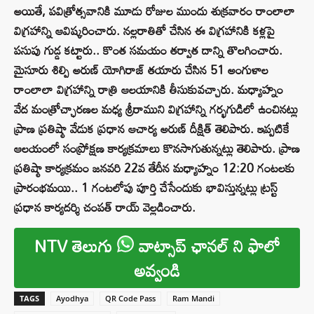
అయితే, పవిత్రోత్సవానికి మూడు రోజుల ముందు శుక్రవారం రాంలాలా
విగ్రహాన్ని ఆవిష్కరించారు. నల్లరాతితో చేసిన ఈ విగ్రహానికి కళ్లపై
పసుపు గుడ్డ కట్టారు.. కొంత సమయం తర్వాత దాన్ని తొలగించారు.
మైసూరు శిల్పి అరుణ్ యోగిరాజ్ తయారు చేసిన 51 అంగుళాల
రాంలాలా విగ్రహాన్ని రాత్రి ఆలయానికి తీసుకువచ్చారు. మధ్యాహ్నం
వేద మంత్రోచ్ఛారణల మధ్య శ్రీరాముని విగ్రహాన్ని గర్భగుడిలో ఉంచినట్లు
ప్రాణ ప్రతిష్ఠా వేడుక ప్రధాన ఆచార్య అరుణ్ దీక్షిత్ తెలిపారు. ఇప్పటికే
ఆలయంలో సంప్రోక్షణ కార్యక్రమాలు కొనసాగుతున్నట్లు తెలిపారు. ప్రాణ
ప్రతిష్ఠా కార్యక్రమం జనవరి 22వ తేదీన మధ్యాహ్నం 12:20 గంటలకు
ప్రారంభమయి.. 1 గంటలోపు పూర్తి చేసేందుకు భావిస్తున్నట్లు ట్రస్ట్
ప్రధాన కార్యదర్శి చంపత్ రాయ్ వెల్లడించారు.
NTV తెలుగు
వాట్సాప్ ఛానల్ ని ఫాలో
అవ్వండి
TAGS
Ayodhya
QR Code Pass
Ram Mandi