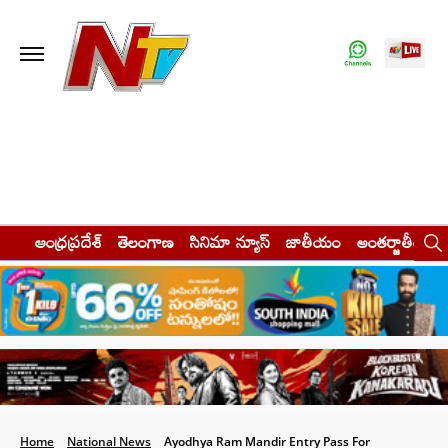
ఆంధ్రప్రదేశ్
తెలంగాణ
సినిమా న్యూస్
జాతీయం
అంతర్జాతీయం
Home
National News
Ayodhya Ram Mandir Entry Pass For