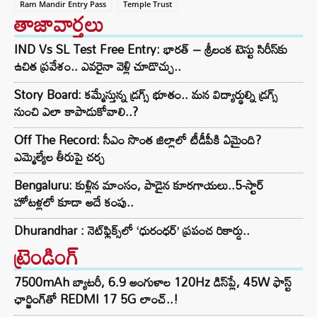
Ram Mandir Entry Pass
Temple Trust
తాజావార్తలు
IND Vs SL Test Free Entry: భారత్ – శ్రీలంక టెస్టు సిరీస్‌కు
ఉచిత ప్రవేశం.. ఎవరైనా వెళ్లి చూడొచ్చు..
Story Board: కమ్మేస్తున్న డ్రగ్స్ భూతం.. మన విద్యార్థుల్ని డ్రగ్స్
నుంచి ఎలా కాపాడుకోవాలి..?
Off The Record: సీఎం సొంత జిల్లాలో టీడీపీకి ఏమైంది?
ఎమ్మెల్యేల తీరుపై చర్చ
Bengaluru: కుళ్లిన మాంసం, పాడైన కూరగాయలు..5-స్టార్
హోటళ్లలో కూడా అదే కంపు..
Dhurandhar : నెట్‌ఫ్లిక్స్‌లో ‘ధురంధర్’ ప్రపంచ రికార్డు..
ట్రెండింగ్‌
7500mAh బ్యాటరీ, 6.9 అంగుళాల 120Hz డిస్‌ప్లే, 45W ఫాస్ట్
ఛార్జింగ్‌తో REDMI 17 5G లాంచ్..!