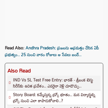
Read Also:
Andhra Pradesh: ప్రజలను అప్రమత్తం చేసిన ఏపీ
ప్రభుత్వం.. 25 నుంచి వారం రోజులు ఆ సేవలు బంద్‌..
Also Read
IND Vs SL Test Free Entry: భారత్ - శ్రీలంక టెస్టు
సిరీస్‌కు ఉచిత ప్రవేశం.. ఎవరైనా వెళ్లి చూడొచ్చు..
Story Board: కమ్మేస్తున్న డ్రగ్స్ భూతం.. మన విద్యార్థుల్ని
డ్రగ్స్ నుంచి ఎలా కాపాడుకోవాలి..?