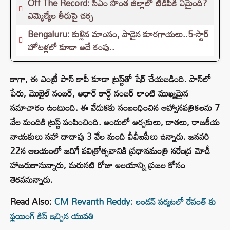
Off The Record: సీఎం సొంత జిల్లాలో టీడీపీకి ఏమైంది?
ఎమ్మెల్యేల తీరుపై చర్చ
Bengaluru: కుళ్లిన మాంసం, పాడైన కూరగాయలు..5-స్టార్
హోటళ్లలో కూడా అదే కంపు..
కాగా, ఈ ఎంట్రీ పాస్ కాపీ కూడా ట్రస్ట్‌తో షేర్ చేయబడింది. పాస్‌లో
పేరు, మొబైల్ నంబర్, ఆధార్ కార్డ్ నంబర్ లాంటి ముఖ్యమైన
సమాచారం ఉంటుంది. ఈ వేడుకకు సంబంధించిన ఆహ్వానపత్రికలను 7
వేల మందికి ట్రస్ట్ పంపించింది. అందులో అర్చకులు, దాతలు, రాజకీయ
నాయకులు సహా దాదాపు 3 వేల మంది వీవీఐపీలు ఉన్నారు. జనవరి
22న ఆలయంలో జరిగే పవిత్రోత్సవానికి ప్రధానమంత్రి నరేంద్ర మోడీ
హాజరుకానున్నారు, మరుసటి రోజు ఆలయాన్ని ప్రజల కోసం
తెరవనున్నారు.
Read Also:
CM Revanth Reddy: లండన్‌ పర్యటలో రేవంత్‌ కు
ఫ్లయింగ్‌ కిస్‌ ఇచ్చిన యువతి