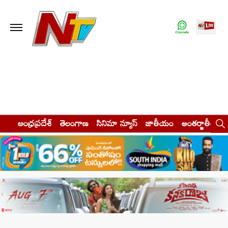
ఆంధ్రప్రదేశ్
తెలంగాణ
సినిమా న్యూస్
జాతీయం
అంతర్జాతీయం