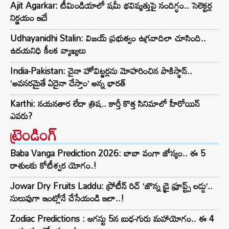
Ajit Agarkar: టీమిండియాలో షమీ భవిష్యత్తుపై సందిగ్ధం.. సెలెక్టర్ల
నిర్ణయం ఇదే
Udhayanidhi Stalin: విజయ్ ప్రభుత్వం ఉగ్రవాదిలా చూసింది..
ఉదయనిధి కీలక వ్యాఖ్యలు
India-Pakistan: చైనా హోవిట్జర్లను మోహరించిన పాకిస్థాన్..
‘అవసరమైతే ఏదైనా చేస్తాం’ అన్న భారత్
Karthi: నయనతార లేదా త్రిష.. కార్తీ కొత్త సినిమాలో హీరోయిన్
ఎవరు?
ట్రెండింగ్‌
Baba Vanga Prediction 2026: బాబా వంగా జోస్యం.. ఈ 5
రాశులకు కోటీశ్వర యోగం.!
Jowar Dry Fruits Laddu: ప్రోటీన్ రిచ్ ‘జొన్న డ్రై ఫ్రూప్ట్స్ లడ్డు’..
సులువుగా ఇంట్లోనే చేసేయండి ఇలా..!
Zodiac Predictions : ఆగస్టు 5న బుధ-గురు మహాయోగం.. ఈ 4