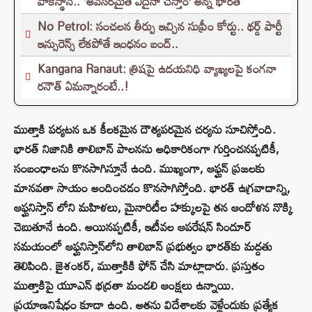
పాకిస్థాన్.. ‘అవసరమైతే ఏదైనా చేస్తాం’ అన్న భారత్
No Petrol: సంచలన తీర్పు ఇచ్చిన సుప్రీం కోర్టు.. థర్డ్ పార్టీ
ఇన్సురెన్స్ లేకపోతే ఇంధనం బంద్..
Kangana Ranaut: త్రిషపై ఉదయనిధి వ్యాఖ్యలపై కంగనా
రనౌత్ ఏమన్నారంటే..!
ముత్తాకి పర్యటన ఒక కీలకమైన దౌత్యపరమైన చర్యను సూచిస్తోంది.
భారత్ నిజానికి తాలిబాన్ పాలనను అధికారికంగా గుర్తించనప్పటికీ,
సంబంధాలను కొనసాగిస్తూనే ఉంది. ముఖ్యంగా, ఆఫ్ఘన్ ప్రజలకు
మానవతా సాయం అందించడం కొనసాగిస్తోంది. భారత్ ఉగ్రవాదాన్ని,
ఆఫ్ఘనిస్తాన్ లోని మహిళలు, మైనారిటీల హక్కులపై తన ఆందోళన నొక్కి
చెబుతూనే ఉంది. అయినప్పటికీ, ఇటీవల ఆపరేషన్ సిందూర్
సమయంలో ఆఫ్ఘనిస్తాన్‌లోని తాలిబాన్ ప్రభుత్వం భారత్‌కు మద్దతు
తెలిపింది. జైశంకర్, ముత్తాకికి ఫోన్ చేసి మాట్లాడారు. ప్రస్తుతం
ముత్తాకిపై యూఎన్ భద్రతా మండలి ఆంక్షలు ఉన్నాయి.
ప్రయాణనిషేధం కూడా ఉంది. అతను విదేశాలకు వెళ్లేందుకు ప్రత్యేక