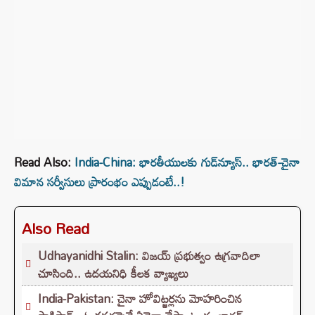
Read Also:
India-China: భారతీయులకు గుడ్‌న్యూస్.. భారత్-చైనా
విమాన సర్వీసులు ప్రారంభం ఎప్పుడంటే..!
Also Read
Udhayanidhi Stalin: విజయ్ ప్రభుత్వం ఉగ్రవాదిలా
చూసింది.. ఉదయనిధి కీలక వ్యాఖ్యలు
India-Pakistan: చైనా హోవిట్జర్లను మోహరించిన