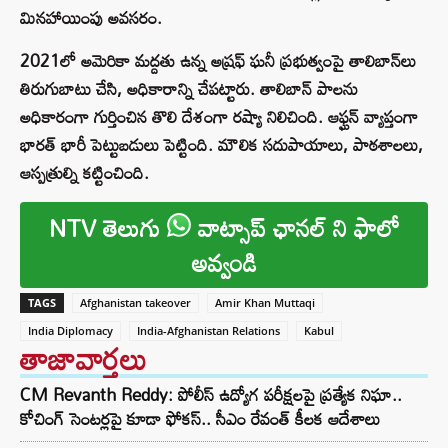
మినహాయింపు అవసరం.
2021లో అమెరికా మద్దతు ఉన్న అష్రఫ్ ఘనీ ప్రభుత్వంపై తాలిబాన్‌లు
తిరుగుబాటు చేసి, అధికారాన్ని చేపట్టారు. తాలిబాన్ పాలను
అధికారంగా గుర్తించిన తొలి దేశంగా రష్యా నిలిచింది. ఆఫ్ఘన్ వ్యాప్తంగా
భారత్ భారీ పెట్టుబడులు పెట్టింది. మౌలిక సదుపాయాలు, పాఠశాలలు,
ఆస్పత్రుల్ని కట్టించింది.
NTV తెలుగు
వాట్సాప్ ఛానల్ ని ఫాలో
అవ్వండి
TAGS
Afghanistan takeover
Amir Khan Muttaqi
India Diplomacy
India-Afghanistan Relations
Kabul
తాజావార్తలు
CM Revanth Reddy: పోలీస్ ఉద్యోగ పరీక్షలపై ప్రత్యేక నిఘా..
కోచింగ్ సెంటర్లపై కూడా ఫోకస్.. సీఎం రేవంత్ కీలక ఆదేశాలు