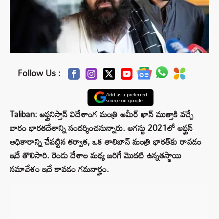
Follow Us :
Add as a preferred
source on google
Taliban: ఆఫ్ఘనిస్తాన్ విదేశాంగ మంత్రి అమీర్ ఖాన్ ముత్తాకి వచ్చే
వారం భారతదేశాన్ని సందర్శించనున్నారు. ఆగస్టు 2021లో ఆఫ్ఘన్
అధికారాన్ని చేపట్టిన తర్వాత, ఒక తాలిబాన్ మంత్రి భారత్‌కు రావడం
ఇదే తొలిసారి. రెండు దేశాల మధ్య జరిగే మొదటి ఉన్నతస్థాయి
సమావేశం ఇదే కావడం గమనార్హం.