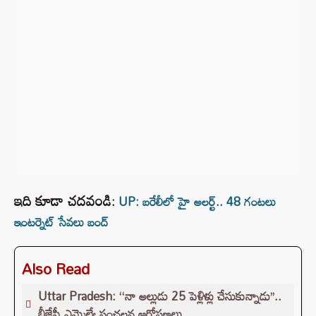
ఇది కూడా చదవండి
:
UP: బరేలీలో హై అలర్ట్.. 48 గంటలు
ఇంటర్నెట్ సేవలు బంద్
Also Read
Uttar Pradesh: ‘‘నా అల్లుడు 25 పెళ్లిళ్లు చేసుకున్నాడు’’..
బీజేపీ ఎమ్మెల్యే సంచలన ఆరోపణలు