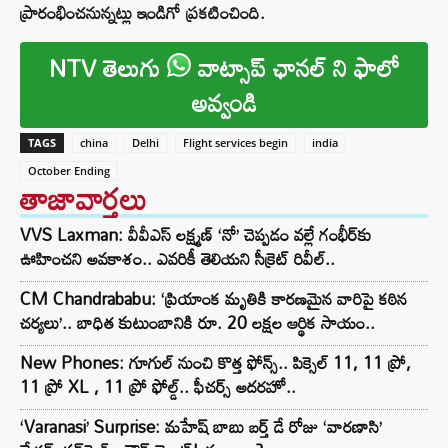
ప్రారంభించనున్నట్లు ఇండిగో ప్రకటించింది.
NTV తెలుగు
వాట్సాప్ ఛానల్ ని ఫాలో
అవ్వండి
TAGS
china
Delhi
Flight services begin
india
October Ending
తాజావార్తలు
VVS Laxman: వీవీఎస్ లక్ష్మణ్ ‘నో’ చెప్పడం వల్లే గంభీర్‌కు
ఊహించని అవకాశం.. ఎవరికీ తెలియని సీక్రెట్ రివీల్..
CM Chandrababu: ‘ప్రియాంక మృతికి కారణమైన వారిపై కఠిన
చర్యలు’.. బాధిత కుటుంబానికి రూ. 20 లక్షల ఆర్థిక సాయం..
New Phones: గూగుల్ నుంచి కొత్త ఫోన్స్.. పిక్సెల్ 11, 11 ప్రో,
11 ప్రో XL , 11 ప్రో ఫోల్డ్.. ఫీచర్స్ అదరహో..
‘Varanasi’ Surprise: మహేష్ బాబు బర్త్ డే రోజు ‘వారణాసి’