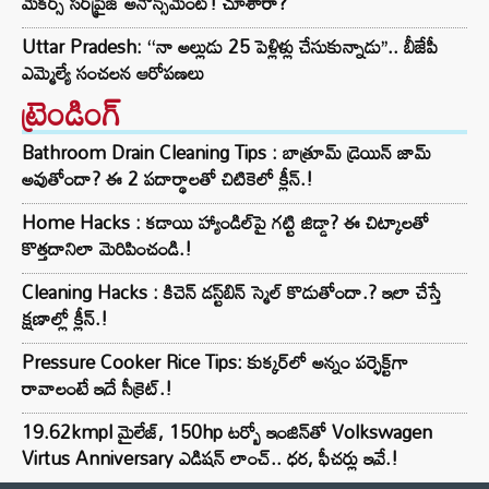
మేకర్స్ సర్‌ప్రైజ్ అనౌన్స్‌మెంట్! చూశారా?
Uttar Pradesh: ‘‘నా అల్లుడు 25 పెళ్లిళ్లు చేసుకున్నాడు’’.. బీజేపీ
ఎమ్మెల్యే సంచలన ఆరోపణలు
ట్రెండింగ్‌
Bathroom Drain Cleaning Tips : బాత్రూమ్ డ్రెయిన్ జామ్
అవుతోందా? ఈ 2 పదార్థాలతో చిటికెలో క్లీన్.!
Home Hacks : కడాయి హ్యాండిల్‌పై గట్టి జిడ్డా? ఈ చిట్కాలతో
కొత్తదానిలా మెరిపించండి.!
Cleaning Hacks : కిచెన్ డస్ట్‌బిన్ స్మెల్ కొడుతోందా.? ఇలా చేస్తే
క్షణాల్లో క్లీన్.!
Pressure Cooker Rice Tips: కుక్కర్‌లో అన్నం పర్ఫెక్ట్‌గా
రావాలంటే ఇదే సీక్రెట్.!
19.62kmpl మైలేజ్, 150hp టర్బో ఇంజిన్‌తో Volkswagen
Virtus Anniversary ఎడిషన్ లాంచ్.. ధర, ఫీచర్లు ఇవే.!