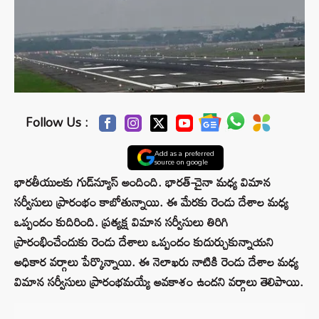
Follow Us :
Add as a preferred
source on google
భారతీయులకు గుడ్‌న్యూస్ అందింది. భారత్-చైనా మధ్య విమాన
సర్వీసులు ప్రారంభం కాబోతున్నాయి. ఈ మేరకు రెండు దేశాల మధ్య
ఒప్పందం కుదిరింది. ప్రత్యక్ష విమాన సర్వీసులు తిరిగి
ప్రారంభించేందుకు రెండు దేశాలు ఒప్పందం కుదుర్చుకున్నాయని
అధికార వర్గాలు పేర్కొన్నాయి. ఈ నెలాఖరు నాటికి రెండు దేశాల మధ్య
విమాన సర్వీసులు ప్రారంభమయ్యే అవకాశం ఉందని వర్గాలు తెలిపాయి.