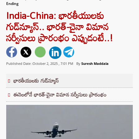
Ending
India-China: భారతీయులకు
గుడ్‌న్యూస్.. భారత్-చైనా విమాన
సర్వీసులు ప్రారంభం ఎప్పుడంటే..!
Published Date :October 2, 2025 ,
7:01 PM
By
Suresh Maddala
భారతీయులకు గుడ్‌న్యూస్
ఈనెలలోనే భారత్-చైనా విమాన సర్వీసులు ప్రారంభం