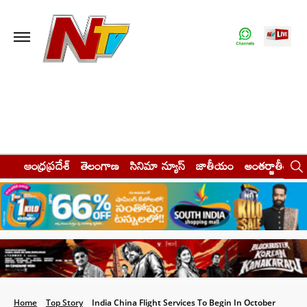
ఆంధ్రప్రదేశ్
తెలంగాణ
సినిమా న్యూస్
జాతీయం
అంతర్జాతీయం
Home
Top Story
India China Flight Services To Begin In October