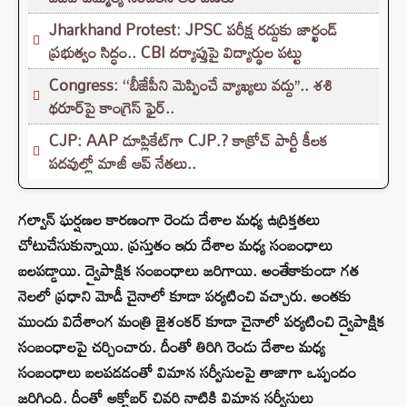
Jharkhand Protest: JPSC పరీక్ష రద్దుకు జార్ఖండ్
ప్రభుత్వం సిద్ధం.. CBI దర్యాప్తుపై విద్యార్థుల పట్టు
Congress: ‘‘బీజేపీని మెప్పించే వ్యాఖ్యలు వద్దు’’.. శశి
థరూర్‌పై కాంగ్రెస్ ఫైర్..
CJP: AAP డూప్లికేట్‌గా CJP.? కాక్రోచ్ పార్టీ కీలక
పదవుల్లో మాజీ ఆప్ నేతలు..
గల్వాన్ ఘర్షణల కారణంగా రెండు దేశాల మధ్య ఉద్రిక్తతలు
చోటుచేసుకున్నాయి. ప్రస్తుతం ఇరు దేశాల మధ్య సంబంధాలు
బలపడ్డాయి. ద్వైపాక్షిక సంబంధాలు జరిగాయి. అంతేకాకుండా గత
నెలలో ప్రధాని మోడీ చైనాలో కూడా పర్యటించి వచ్చారు. అంతకు
ముందు విదేశాంగ మంత్రి జైశంకర్ కూడా చైనాలో పర్యటించి ద్వైపాక్షిక
సంబంధాలపై చర్చించారు. దీంతో తిరిగి రెండు దేశాల మధ్య
సంబంధాలు బలపడడంతో విమాన సర్వీసులపై తాజాగా ఒప్పందం
జరిగింది. దీంతో అక్టోబర్ చివరి నాటికి విమాన సర్వీసులు