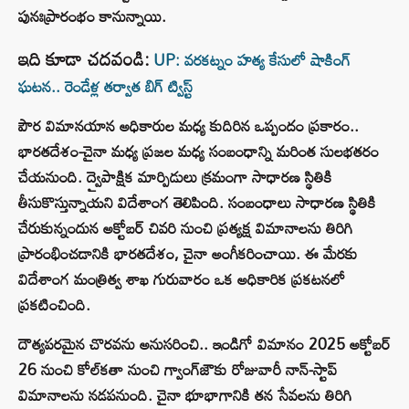
పునఃప్రారంభం కానున్నాయి.
ఇది కూడా చదవండి:
UP: వరకట్నం హత్య కేసులో షాకింగ్
ఘటన.. రెండేళ్ల తర్వాత బిగ్ ట్విస్ట్
పౌర విమానయాన అధికారుల మధ్య కుదిరిన ఒప్పందం ప్రకారం..
భారతదేశం-చైనా మధ్య ప్రజల మధ్య సంబంధాన్ని మరింత సులభతరం
చేయనుంది. ద్వైపాక్షిక మార్పిడులు క్రమంగా సాధారణ స్థితికి
తీసుకొస్తున్నాయని విదేశాంగ తెలిపింది. సంబంధాలు సాధారణ స్థితికి
చేరుకున్నందున అక్టోబర్ చివరి నుంచి ప్రత్యక్ష విమానాలను తిరిగి
ప్రారంభించడానికి భారతదేశం, చైనా అంగీకరించాయి. ఈ మేరకు
విదేశాంగ మంత్రిత్వ శాఖ గురువారం ఒక అధికారిక ప్రకటనలో
ప్రకటించింది.
దౌత్యపరమైన చొరవను అనుసరించి.. ఇండిగో విమానం 2025 అక్టోబర్
26 నుంచి కోల్‌కతా నుంచి గ్వాంగ్‌జౌకు రోజువారీ నాన్-స్టాప్
విమానాలను నడపనుంది. చైనా భూభాగానికి తన సేవలను తిరిగి