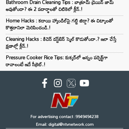
Bathroom Drain Cleaning Tips : బాత్రూమ్ డ్రెయిన్ జామ్
అవుతోందా? ఈ 2 పదార్థాలతో చిటికెలో క్లీన్.!
Home Hacks : కడాయి హ్యాండిల్‌పై గట్టి జిడ్డా? ఈ చిట్కాలతో
కొత్తదానిలా మెరిపించండి.!
Cleaning Hacks : కిచెన్ డస్ట్‌బిన్ స్మెల్ కొడుతోందా.? ఇలా చేస్తే
క్షణాల్లో క్లీన్.!
Pressure Cooker Rice Tips: కుక్కర్‌లో అన్నం పర్ఫెక్ట్‌గా
రావాలంటే ఇదే సీక్రెట్.!
For advertising contact :9949494238
Email: digital@ntvnetwork.com