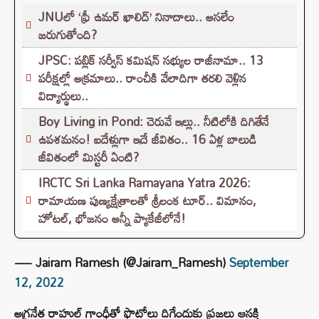
JNUలో ‘ఫ్రీ ఉమర్ ఖాలిద్’ నినాదాలు.. అసలేం
జరుగుతోంది?
JPSC: పబ్లిక్ సర్వీస్ కమిషన్ సభ్యుల రాజీనామా.. 13
పరీక్షల్లో అక్రమాలు.. రాంచీకి వేలాదిగా తరలి వెళ్లిన
విద్యార్థులు..
Boy Living in Pond: చెరువే ఇల్లు.. నీటిలోకి దిగితేనే
ఉపశమనం! ఐదేళ్లుగా ఇదే జీవితం.. 16 ఏళ్ల బాలుడి
జీవితంలో మిస్టరీ ఏంటి?
IRCTC Sri Lanka Ramayana Yatra 2026:
రామాయణ పుణ్యక్షేత్రాలతో శ్రీలంక టూర్.. విమానం,
హోటల్, భోజనం అన్నీ ప్యాకేజీలోనే!
— Jairam Ramesh (@Jairam_Ramesh)
September
12, 2022
అగ్రనేత రాహుల్ గాంధీతో ఫొటోలు దిగేందుకు ప్రజలు ఆసక్తి