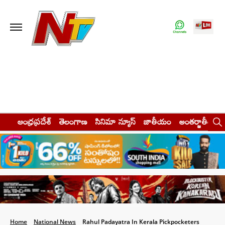
ఆంధ్రప్రదేశ్
తెలంగాణ
సినిమా న్యూస్
జాతీయం
అంతర్జాతీయం
Home
National News
Rahul Padayatra In Kerala Pickpocketers