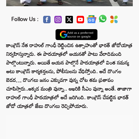
Follow Us :
Add as a preferred
source on google
కాంగ్రెస్ నేత రాహుల్ గాంధీ రెట్టించిన ఉత్సాహంతో భారత్ జోడోయాత్ర
నిర్వహిస్తున్నారు. ఈ పాదయాత్రలో ఆయనతో పాటు వేలాదిమంది
పాల్గొంటున్నారు. అయితే ఆయన పాల్గొనే పాదయాత్రలో వింత సమస్య
అటు కాంగ్రెస్ కార్యకర్తలను, పోలీసులను వేధిస్తోంది. అదే దొంగల
బెడద… దొంగలు జనం ఎక్కువగా వున్న చోట తమ ప్రతాపం
చూపిస్తారు..అక్కడ మంత్రి వున్నా.. ఆఖరికి సీఎం వున్నా అంతే. తాజాగా
రాహుల్ గాంధీ పాదయాత్రలో అదే జరిగింది. కాంగ్రెస్​ చేపట్టిన భారత్​
జోడో యాత్రలో జేబు దొంగలు రెచ్చిపోయారు.