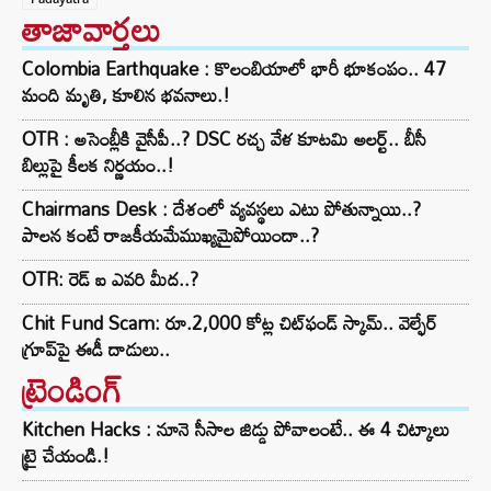
తాజావార్తలు
Colombia Earthquake : కొలంబియాలో భారీ భూకంపం.. 47
మంది మృతి, కూలిన భవనాలు.!
OTR : అసెంబ్లీకి వైసీపీ..? DSC రచ్చ వేళ కూటమి అలర్ట్.. బీసీ
బిల్లుపై కీలక నిర్ణయం..!
Chairmans Desk : దేశంలో వ్యవస్థలు ఎటు పోతున్నాయి..?
పాలన కంటే రాజకీయమేముఖ్యమైపోయిందా..?
OTR: రెడ్ ఐ ఎవరి మీద..?
Chit Fund Scam: రూ.2,000 కోట్ల చిట్‌ఫండ్ స్కామ్.. వెల్ఫేర్
గ్రూప్‌పై ఈడీ దాడులు..
ట్రెండింగ్‌
Kitchen Hacks : నూనె సీసాల జిడ్డు పోవాలంటే.. ఈ 4 చిట్కాలు
ట్రై చేయండి.!