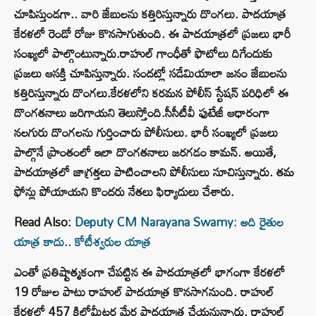
చూపిస్తుండగా.. వారి జేబులను కత్తిరిస్తున్నారు దొంగలు. పాదయాత్ర
కేరళలో రెండో రోజు కొనసాగుతుంది. ఈ పాదయాత్రలో ప్రజలు భారీ
సంఖ్యలో పాల్గొంటున్నారు.రాహుల్ గాంధీతో ఫొటోలు దిగేందుకు
ప్రజలు ఆసక్తి చూపిస్తున్నారు. సందట్లో సడేమియాలా జనం జేబులను
కత్తిరిస్తున్నారు దొంగలు.కేరళలోని కరమన పోలీస్ స్టేషన్​ పరిధిలో ఈ
దొంగతనాలు జరిగాయని తెలుస్తోంది.సీసీటీవీ ఫుటేజీ ఆధారంగా
నలగురు దొంగలను గుర్తించారు పోలీసులు. భారీ సంఖ్యలో ప్రజలు
పాల్గొనే ప్రాంతంలో ఇలా దొంగతనాలు జరగడం కామన్. అయితే,
పాదయాత్రలో జాగ్రత్తలు పాటించాలని పోలీసులు సూచిస్తున్నారు. తమ
ఫోన్లు పోయాయని కొందరు నేతలు ఫిర్యాదులు చేశారు.
Read Also:
Deputy CM Narayana Swamy: అది రైతుల
యాత్ర కాదు.. కోటీశ్వరుల యాత్ర
ఎంతో ప్రతిష్టాత్మకంగా చేపట్టిన ఈ పాదయాత్రలో భాగంగా కేరళలో
19 రోజుల పాటు రాహుల్ పాదయాత్ర కొనసాగనుంది. రాహుల్
కేరళలో 457 కిలోమీటర్ల మేర పాదయాత్ర చేయనున్నారు. రాహుల్