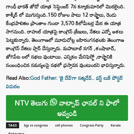
గాంధీ భారత్ జోడో యాత్ర సెప్టెంబర్ 7న కన్యాకుమారిలో మొదలైంది.
కాశ్మీర్ లో ముగుస్తుంది.150 రోజుల పాటు 12 రాష్ట్రాలు, రెండు
కేంద్రపాలితల ప్రాంతాల గుండా 3,570 కిలోమీటర్ల మేర ఈ యాత్ర
సాగనుంది. రాహుల్ యాత్రపై కాంగ్రెస్ శ్రేణులు, నేతలు ఎన్నో ఆశలు
పెట్టుకున్నారు. తెలంగాణలో మూడుచోట్ల బహిరంగసభలకు తెలంగాణ
కాంగ్రెస్ నేతలు ప్లాన్ చేస్తున్నారు. మహబూబ్ నగర్ ,శంషాబాద్,
జోగిపేట లలో సభలు వుంటాయి. ఎన్నికల మేనిఫెస్టో ,రాష్ట్రానికి
సంబంధించిన సమస్యలపై సభలో ప్రస్తావన వుంటుందని భావిస్తున్నారు.
Read Also:
God Father: ‘జై దేవ్’గా సత్యదేవ్.. ఫస్ట్ లుక్ పోస్టర్
విడుదల
NTV తెలుగు
వాట్సాప్ ఛానల్ ని ఫాలో
అవ్వండి
TAGS
bjp vs congress
cell phones
Congress Party
Kerala
Padayatra