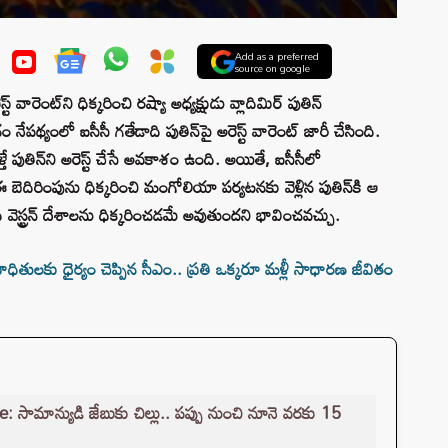
Add as a preferred
source on google
్ వారెంట్‌ని ధిక్కరించి రష్యా అధ్యక్షుడు వ్లాదిమిర్ పుతిన్
నేపథ్యంలో ఐసీసీ గతేడాది పుతిన్‌పై అరెస్ట్ వారెంట్ జారీ చేసింది.
ే పుతిన్‌ని అరెస్ట్ చేసే అవకాశం ఉంది. అయితే, ఐసీసీలో
దిరింపును ధిక్కరించి మంగోలియా పర్యటనకు వెళ్లిన పుతిన్‌కి ఆ
ది వెస్ట్రన్ దేశాలను ధిక్కరించడమే అవుతుందని భావించవచ్చు.
ులకు ధైర్యం చెప్పిన సీఎం.. ప్రతి ఒక్కరూ మళ్లీ సాధారణ జీవితం
ామాన్యుడి జేబుకు చిల్లు.. పప్పు నుంచి నూనె వరకు 15