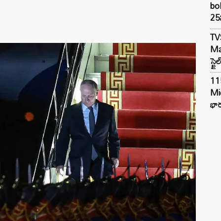
bol
25న
TV
Mar
స్టై
11
Mi
భార