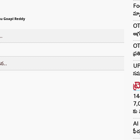
Foo
మ్య
u Goapl Reddy
OTR
ఆగ్
..
OTR
ప్ర
టన..
UP 
సమా
ట్
144H
7,
కు 
AI 
ఫీచ