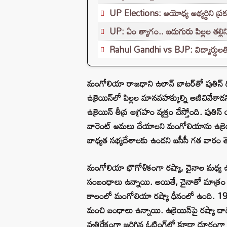
UP Elections: అయోధ్య అభ్యర్థిని ప్రక
UP: ఏం త్యాగం.. ఐదుగురు పిల్లల తల్లిని 
Rahul Gandhi vs BJP: విద్యార్థులతో 
మంగోలియా రాజధాని ఉలాన్ బాటర్‌తో పుతిన్ 
ఉక్రెయిన్‌లో పిల్లల మానవహక్కుల్ని అణిచివేశా
ఉక్రెయిన్ తీవ్ర ఆగ్రహం వ్యక్తం చేస్తోంది. పు
వారెంట్ అమలు చేయాలని మంగోలియాను ఉక్రెయిన్
బాధ్యత సభ్యదేశాలకు ఉందని ఐసీసీ గత వారం తె
మంగోలియా భౌగోళికంగా రష్యా, చైనాల మధ్య ఉన్
సంబంధాలు ఉన్నాయి. అయితే, చైనాతో మాత్రం 
కాలంలో మంగోలియా రష్యా ధీనంలో ఉంది. 199
మంచి బంధాలు ఉన్నాయి. ఉక్రెయిన్‌పై రష్యా ద
వ్యతిరేకంగా జరిగిన ఓటింగ్‌లో కూడా దూరంగా 