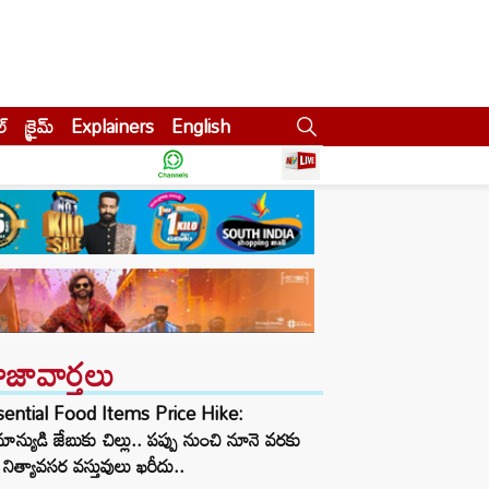
ల్
క్రైమ్
Explainers
English
ాజావార్తలు
sential Food Items Price Hike:
ాన్యుడి జేబుకు చిల్లు.. పప్పు నుంచి నూనె వరకు
నిత్యావసర వస్తువులు ఖరీదు..