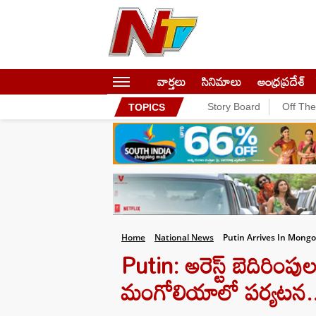
వార్తలు
సినిమాలు
ఆంధ్రప్రదేశ్
Story Board
Off Th
TOPICS
Home
National News
Putin Arrives In Mongo
Putin: అరెస్ట్ బెదిరిం
మంగోలియాలో పర్యటన.