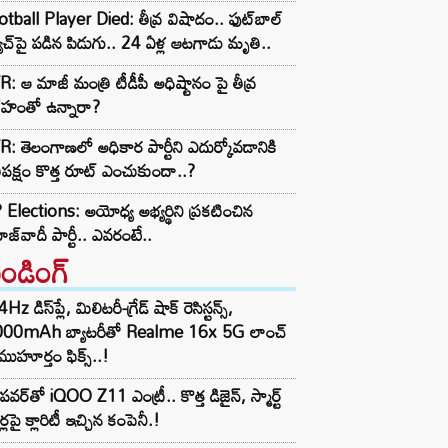
tball Player Died: తీవ్ర విషాదం.. ఫుట్‌బాల్
ాచ్‌పై పడిన పిడుగు.. 24 ఏళ్ల ఆటగాడు మృతి..
: ఆ మాజీ మంత్రి టీడీపీ అధిష్టానం పై తీవ్ర
రహంతో ఉన్నారా?
: తెలంగాణలో అధికార పార్టీని ఎదుర్కోవడానికి
తిపక్షం కొత్త రూట్‌ ఎంచుకుందా..?
Elections: అయోధ్య అభ్యర్థిని ప్రకటించిన
జ్‌వాదీ పార్టీ.. ఎవరంటే..
రెండింగ్‌
z డిస్‌ప్లే, మిలిటరీ-గ్రేడ్ షాక్ రెసిస్టన్స్,
000mAh బ్యాటరీతో Realme 16x 5G లాంచ్
ముహూర్తం ఫిక్స్..!
పవర్‌తో iQOO Z11 ఎంట్రీ.. కొత్త డిజైన్, స్మార్ట్
ర్లపై క్లారిటీ ఇచ్చిన కంపెనీ.!