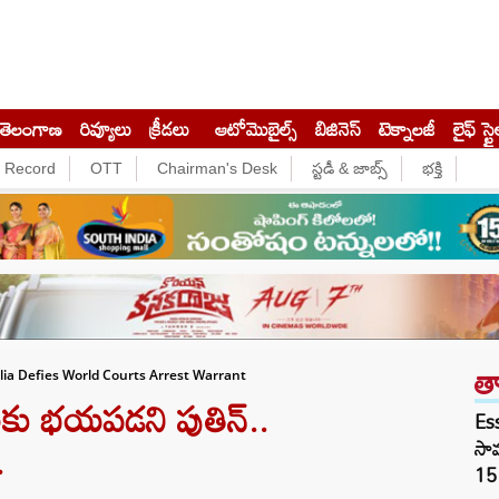
తెలంగాణ
రివ్యూలు
క్రీడలు
ఆటోమొబైల్స్
బిజినెస్‌
టెక్నాలజీ
లైఫ్ స్టై
e Record
OTT
Chairman's Desk
స్టడీ & జాబ్స్
భక్తి
త
lia Defies World Courts Arrest Warrant
పులకు భయపడని పుతిన్..
Es
.
సామ
15 