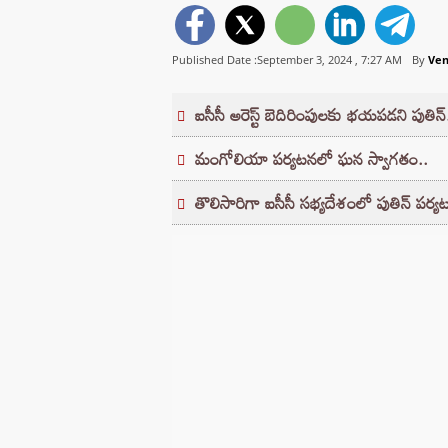
Published Date :September 3, 2024 ,
7:27 AM
By
Ven
ఐసీసీ అరెస్ట్ బెదిరింపులకు భయపడని పుతిన్
మంగోలియా పర్యటనలో ఘన స్వాగతం..
తొలిసారిగా ఐసీసీ సభ్యదేశంలో పుతిన్ పర్య