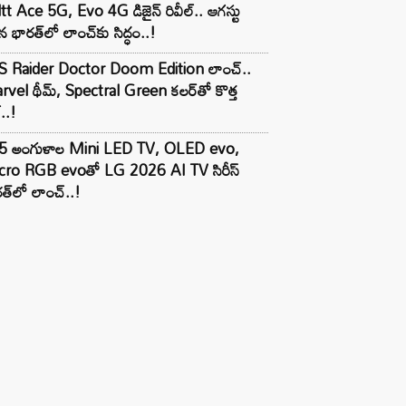
tt Ace 5G, Evo 4G డిజైన్ రివీల్.. ఆగస్టు
 భారత్‌లో లాంచ్‌కు సిద్ధం..!
S Raider Doctor Doom Edition లాంచ్..
vel థీమ్, Spectral Green కలర్‌తో కొత్త
ల్..!
5 అంగుళాల Mini LED TV, OLED evo,
cro RGB evoతో LG 2026 AI TV సిరీస్
త్‌లో లాంచ్..!