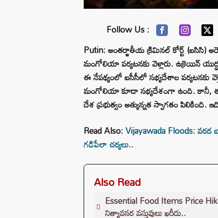
Follow Us :
Putin: అంతర్జాతీయ క్రిమినల్ కోర్ట్ (ఐసిసి) అరెస్ట
మంగోలియా పర్యటనకు వెళ్లారు. ఉక్రెయిన్ యుద్ధం 
ఈ నేపథ్యంలో ఐసీసీలో సభ్యదేశాల పర్యటనకు వెళ్త
మంగోలియా కూడా సభ్యదేశంగా ఉంది. కానీ, ఈ బె
దేశ ప్రభుత్వం అత్యున్నత స్వాగతం పిలికింది. ఇ
Read Also:
Vijayawada Floods: వరద బాధిత
గడిపేలా చర్యలు..
Also Read
Essential Food Items Price Hike: స
నిత్యావసర వస్తువులు ఖరీదు..