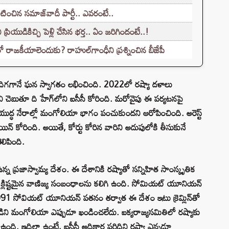
టించిన సమాజ్‌వాదీ పార్టీ.. ఎవరంటే..
ప్రియుడికిచ్చి పెళ్లి చేసిన భర్త.. ఏం జరిగిందంటే..!
రాజకీయాలెందుకు? రాహుల్‌గాంధీని ప్రశ్నించిన బీజేపీ
దిగగానే ఘన స్వాగతం లభించింది. 2022లో రష్యా దళాలు
డని చెబుతూ ది హేగ్‌లోని ఐసీసీ కోరింది. మరోవైపు ఈ పర్యటనపై
తిన్ యుద్ధ నేరాల్లో మంగోలియా భాగం పంచుకుందని ఆరోపించింది. అరెస్ట్
 కోరింది. అయితే, కోర్టు కోరిన వారిని అదుపులోకి తీసుకునే
లిపింది.
న ప్రజాస్వామ్య దేశం. ఈ దేశానికి రష్యాతో సన్నిహిత సాంస్కృతిక
క్లిష్టమైన వాణిజ్య సంబంధాలను కలిగి ఉంది. సోమియట్ యూనియన్
1 సోవియట్ యూనియన్ పతనం తర్వాత ఈ దేశం ఇటు క్రెమ్లిన్‌తో
ాడిని మంగోలియా ఎప్పుడూ ఖండించలేదు. ఐక్యరాజ్యసమితిలో రష్యాకు
ఉంది. ఇదిలా ఉంటే, ఐసీసీ అధికార పరిధిని రష్యా ఎన్నడూ