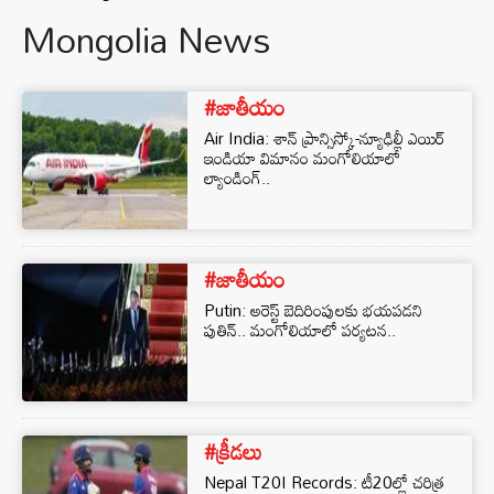
Mongolia News
#జాతీయం
Air India: శాన్ ప్రాన్సిస్కో-న్యూఢిల్లీ ఎయిర్
ఇండియా విమానం మంగోలియాలో
ల్యాండింగ్..
#జాతీయం
Putin: అరెస్ట్ బెదిరింపులకు భయపడని
పుతిన్.. మంగోలియాలో పర్యటన..
#క్రీడలు
Nepal T20I Records: టీ20ల్లో చరిత్ర