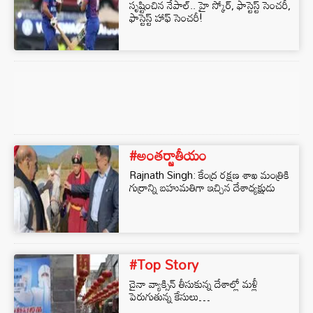
సృష్టించిన నేపాల్.. హై స్కోర్, ఫాస్టెస్ట్ సెంచరీ,
ఫాస్టెస్ట్ హాఫ్ సెంచరీ!
#అంతర్జాతీయం
Rajnath Singh: కేంద్ర రక్షణ శాఖ మంత్రికి
గుర్రాన్ని బహుమతిగా ఇచ్చిన దేశాధ్యక్షుడు
#Top Story
చైనా వ్యాక్సిన్ తీసుకున్న దేశాల్లో మ‌ళ్లీ
పెరుగుతున్న కేసులు…