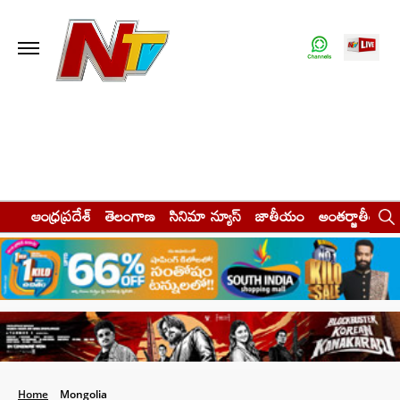
ఆంధ్రప్రదేశ్
తెలంగాణ
సినిమా న్యూస్
జాతీయం
అంతర్జాతీయం
Home
Mongolia