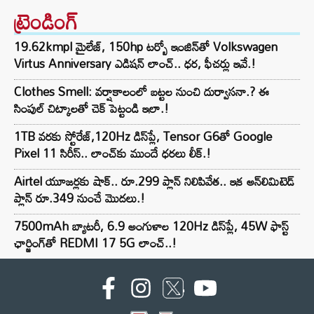
ట్రెండింగ్‌
19.62kmpl మైలేజ్, 150hp టర్బో ఇంజిన్‌తో Volkswagen
Virtus Anniversary ఎడిషన్ లాంచ్.. ధర, ఫీచర్లు ఇవే.!
Clothes Smell: వర్షాకాలంలో బట్టల నుంచి దుర్వాసనా.? ఈ
సింపుల్ చిట్కాలతో చెక్ పెట్టండి ఇలా.!
1TB వరకు స్టోరేజ్,120Hz డిస్‌ప్లే, Tensor G6తో Google
Pixel 11 సిరీస్.. లాంచ్⁭కు ముందే ధరలు లీక్.!
Airtel యూజర్లకు షాక్.. రూ.299 ప్లాన్ నిలిపివేత.. ఇక అన్‌లిమిటెడ్
ప్లాన్ రూ.349 నుంచే మొదలు.!
7500mAh బ్యాటరీ, 6.9 అంగుళాల 120Hz డిస్‌ప్లే, 45W ఫాస్ట్
ఛార్జింగ్‌తో REDMI 17 5G లాంచ్..!