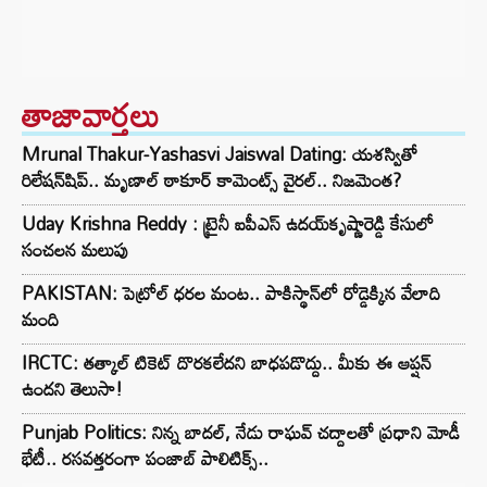
తాజావార్తలు
Mrunal Thakur-Yashasvi Jaiswal Dating: యశస్వితో
రిలేషన్‌షిప్.. మృణాల్ ఠాకూర్ కామెంట్స్ వైరల్.. నిజమెంత?
Uday Krishna Reddy : ట్రైనీ ఐపీఎస్ ఉదయ్‌కృష్ణారెడ్డి కేసులో
సంచలన మలుపు
PAKISTAN: పెట్రోల్ ధరల మంట.. పాకిస్థాన్‌లో రోడ్డెక్కిన వేలాది
మంది
IRCTC: తత్కాల్ టికెట్ దొరకలేదని బాధపడొద్దు.. మీకు ఈ ఆప్షన్
ఉందని తెలుసా!
Punjab Politics: నిన్న బాదల్, నేడు రాఘవ్ చద్దాలతో ప్రధాని మోడీ
భేటీ.. రసవత్తరంగా పంజాబ్ పాలిటిక్స్..