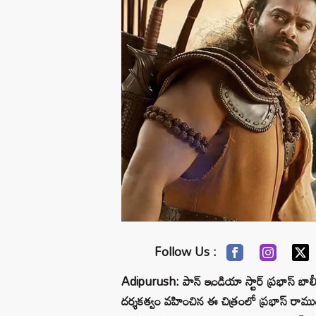
Follow Us :
Adipurush: పాన్ ఇండియా స్టార్ ప్రభాస్ బాలీవుడ
దర్శకత్వం వహించిన ఈ చిత్రంలో ప్రభాస్ రాముడి