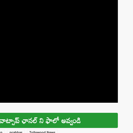
వాట్సాప్ ఛానల్ ని ఫాలో అవ్వండి
on
prabhas
Tollywood News