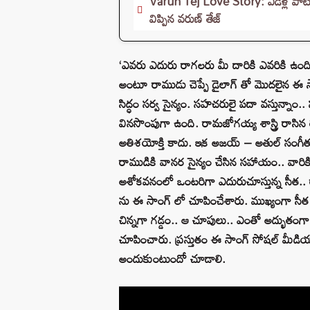
Varun Tej Love Story: ఏడేళ్ల పాటు 
విప్పిన వరుణ్ తేజ్
‘ఎవరు ఎదురు రాగలరు మీ దారికి ఎవరికి ఉంది
అంటూ రాముడు చెప్పే డైలాగ్ తో మొదలైన ఈ సాం
సిద్ధం సర్వ సైన్యం. సహచరులై పదా వస్తున్న
వినసొంపుగా ఉంది. రామజోగయ్య శాస్త్రి రాసిన 
అతిశయోక్తి కాదు. ఇక అజయ్ – అతుల్ సంగీతం వేరే
రాముడికి వానర సైన్యం చేసిన సహాయం.. వారిక
అశోకవనంలో ఒంటరిగా ఎదురుచూస్తున్న సీత.. 
ను ఈ సాంగ్ లో చూపించేశారు. ముఖ్యంగా సీత
చిన్నగా గడ్డం.. ఆ చూపులు.. ఎంతో అద్భుతంగ
చూపించారు. ప్రస్తుతం ఈ సాంగ్ సోషల్ మీడియ
అందుకుంటుందో చూడాలి.