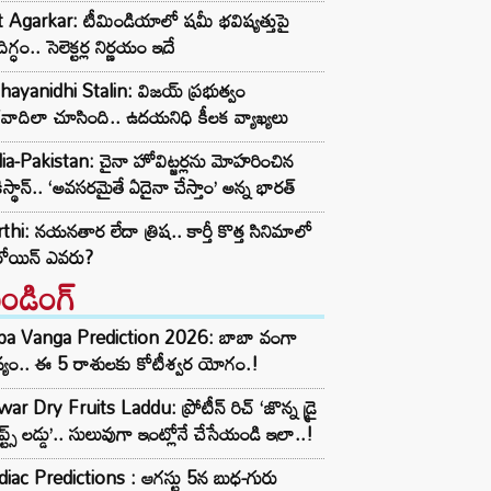
t Agarkar: టీమిండియాలో షమీ భవిష్యత్తుపై
ిగ్ధం.. సెలెక్టర్ల నిర్ణయం ఇదే
ayanidhi Stalin: విజయ్ ప్రభుత్వం
రవాదిలా చూసింది.. ఉదయనిధి కీలక వ్యాఖ్యలు
ia-Pakistan: చైనా హోవిట్జర్లను మోహరించిన
ిస్థాన్.. ‘అవసరమైతే ఏదైనా చేస్తాం’ అన్న భారత్
thi: నయనతార లేదా త్రిష.. కార్తీ కొత్త సినిమాలో
రోయిన్ ఎవరు?
రెండింగ్‌
ba Vanga Prediction 2026: బాబా వంగా
్యం.. ఈ 5 రాశులకు కోటీశ్వర యోగం.!
ar Dry Fruits Laddu: ప్రోటీన్ రిచ్ ‘జొన్న డ్రై
ూప్ట్స్ లడ్డు’.. సులువుగా ఇంట్లోనే చేసేయండి ఇలా..!
iac Predictions : ఆగస్టు 5న బుధ-గురు