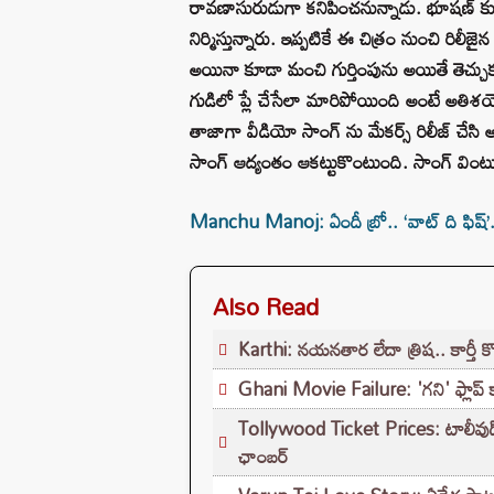
రావణాసురుడుగా కనిపించనున్నాడు. భూషణ్ కుమా
నిర్మిస్తున్నారు. ఇప్పటికే ఈ చిత్రం నుంచి రిలీజై
అయినా కూడా మంచి గుర్తింపును అయితే తెచ్చుకు
గుడిలో ప్లే చేసేలా మారిపోయింది అంటే అతిశయో
తాజాగా వీడియో సాంగ్ ను మేకర్స్ రిలీజ్ చేసి అ
సాంగ్ ఆద్యంతం ఆకట్టుకొంటుంది. సాంగ్ వింట
Manchu Manoj: ఏందీ బ్రో.. ‘వాట్ ది ఫిష్’..
Also Read
Karthi: నయనతార లేదా త్రిష.. కార్తీ 
Ghani Movie Failure: 'గని' ఫ్లాప్‌ 
Tollywood Ticket Prices: టాలీవుడ్‌లో మ
ఛాంబర్‌