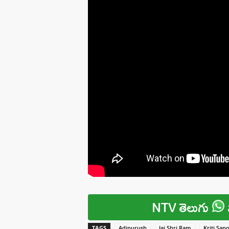
NTV తెలుగు
TAGS
Adipurush
Jai Shri Ram
Kriti San