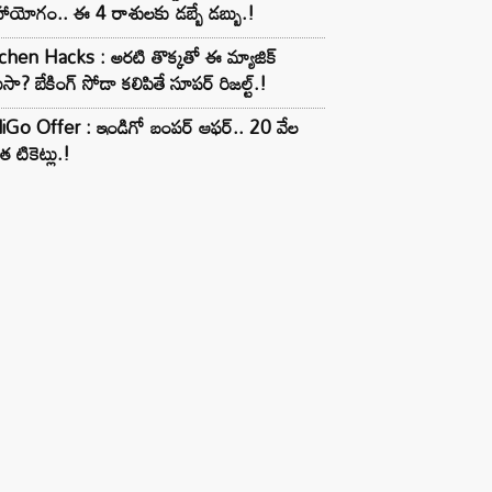
ాయోగం.. ఈ 4 రాశులకు డబ్బే డబ్బు.!
chen Hacks : అరటి తొక్కతో ఈ మ్యాజిక్
ుసా? బేకింగ్ సోడా కలిపితే సూపర్ రిజల్ట్.!
iGo Offer : ఇండిగో బంపర్ ఆఫర్.. 20 వేల
త టికెట్లు.!