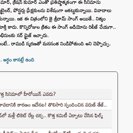
ర్, క్రిషన్ కుమార్ ఎంతో ప్రతిష్టాత్మకంగా ఈ సినిమాను
న ట్రైలర్, పోస్టర్లు ప్రేక్షకులను విశేషంగా ఆకట్టుకున్నాయి. వివాదాలు
న్నాయి. ఇక ఈ చిత్రంలోని జై శ్రీరామ్ సాంగ్ అయితే.. నిత్యం
క్తి కాదు. కొన్నిరోజుల క్రితం ఈ సాంగ్ ఆడియోను రిలీజ్ చేయగా..
భినులకు సర్ ప్రైజ్ ఇచ్చారు.
ుంటే.. రాముడి స్మరణతో మనసంత నిండిపోతుంది అని చెప్పొచ్చు.
 అర్ధం కానట్లే ఉంది
కొత్త సినిమాలో హీరోయిన్ ఎవరు?
కావడానికి కారణం ఇదేనట! తొలిసారి స్పందించిన వరుణ్ తేజ్..
ళ్లీ టికెట్‌ రేట్ల చర్చ.. కొత్త కమిటీ ఏర్పాటు చేసిన ఫిల్మ్‌