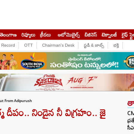
తెలంగాణ
రివ్యూలు
క్రీడలు
ఆటోమొబైల్స్
బిజినెస్‌
టెక్నాలజీ
లైఫ్ స్టై
e Record
OTT
Chairman's Desk
స్టడీ & జాబ్స్
భక్తి
త
Out From Adipurush
 దీపం.. నిండైన నీ విగ్రహం.. జై
CM 
ప్ర
సీఎ