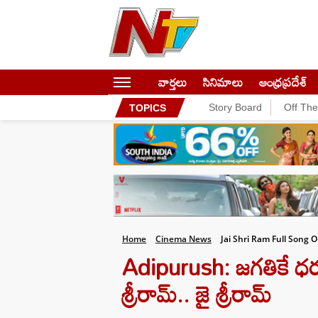
వార్తలు
సినిమాలు
ఆంధ్రప్రదేశ్
Story Board
Off Th
TOPICS
Home
Cinema News
Jai Shri Ram Full Song 
Adipurush: జగతికే ధర్మ
శ్రీరామ్.. జై శ్రీరామ్