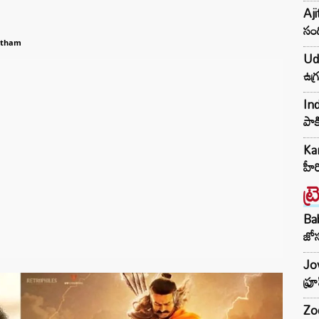
Aji
సంద
ntham
Udh
ఉగ్
Ind
పాక
Kar
హీ
ట్
Ba
జోస
Jow
ఫ్ర
Zod