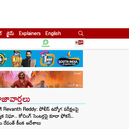
ల్
క్రైమ్
Explainers
English
ాజావార్తలు
Revanth Reddy: పోలీస్ ఉద్యోగ పరీక్షలపై
త్యేక నిఘా.. కోచింగ్ సెంటర్లపై కూడా ఫోకస్..
ం రేవంత్ కీలక ఆదేశాలు