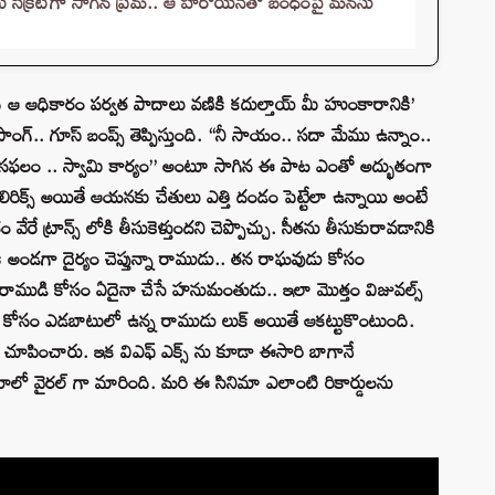
సీక్రెట్‌గా సాగిన ప్రేమ.. ఆ హీరోయిన్‌తో బంధంపై మనసు
 ఆ ఆధికారం పర్వత పాదాలు వణికి కదుల్తాయ్ మీ హుంకారానికి’
గ్.. గూస్ బంప్స్ తెప్పిస్తుంది. “నీ సాయం.. సదా మేము ఉన్నాం..
ాం.. సఫలం .. స్వామి కార్యం” అంటూ సాగిన ఈ పాట ఎంతో అద్భుతంగా
లిరిక్స్ అయితే ఆయనకు చేతులు ఎత్తి దండం పెట్టేలా ఉన్నాయి అంటే
 ట్రాన్స్ లోకి తీసుకెళ్తుందని చెప్పొచ్చు. సీతను తీసుకురావడానికి
ి అండగా దైర్యం చెప్తున్నా రాముడు.. తన రాఘవుడు కోసం
రాముడి కోసం ఏదైనా చేసే హనుమంతుడు.. ఇలా మొత్తం విజువల్స్
 కోసం ఎడబాటులో ఉన్న రాముడు లుక్ అయితే ఆకట్టుకొంటుంది.
ా చూపించారు. ఇక విఎఫ్ ఎక్స్ ను కూడా ఈసారి బాగానే
ాలో వైరల్ గా మారింది. మరి ఈ సినిమా ఎలాంటి రికార్డులను