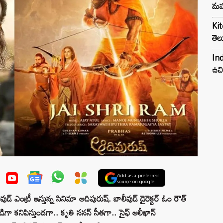
మహ
Kit
తెల
Ind
ఉచి
Add as a preferred
source on google
్ ఎంట్రీ ఇస్తున్న సినిమా ఆదిపురుష్. బాలీవుడ్ డైరెక్టర్ ఓం రౌత్
గా కనిపిస్తుండగా.. కృతి సనన్ సీతగా.. సైఫ్ ఆలీఖాన్