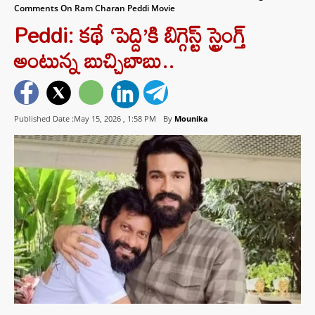
Comments On Ram Charan Peddi Movie
Peddi: కథే ‘పెద్ది’కి బిగ్గెస్ట్ స్ట్రెంగ్త్
అంటున్న బుచ్చిబాబు..
Published Date :May 15, 2026 ,
1:58 PM
By
Mounika