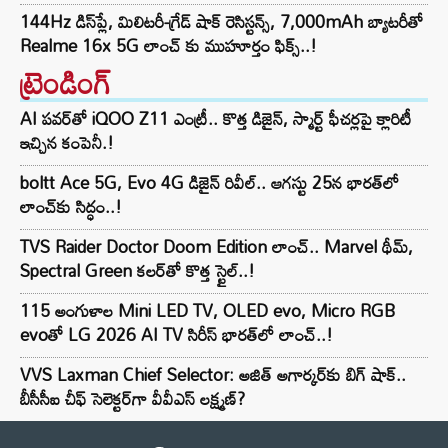
144Hz డిస్‌ప్లే, మిలిటరీ-గ్రేడ్ షాక్ రెసిస్టన్స్, 7,000mAh బ్యాటరీతో
Realme 16x 5G లాంచ్ కు ముహూర్తం ఫిక్స్..!
ట్రెండింగ్‌
AI పవర్‌తో iQOO Z11 ఎంట్రీ.. కొత్త డిజైన్, స్మార్ట్ ఫీచర్లపై క్లారిటీ
ఇచ్చిన కంపెనీ.!
boltt Ace 5G, Evo 4G డిజైన్ రివీల్.. ఆగస్టు 25న భారత్‌లో
లాంచ్‌కు సిద్ధం..!
TVS Raider Doctor Doom Edition లాంచ్.. Marvel థీమ్,
Spectral Green కలర్‌తో కొత్త స్టైల్..!
115 అంగుళాల Mini LED TV, OLED evo, Micro RGB
evoతో LG 2026 AI TV సిరీస్ భారత్‌లో లాంచ్..!
VVS Laxman Chief Selector: అజిత్ అగార్కర్‌కు బిగ్ షాక్..
బీసీసీఐ చీఫ్ సెలెక్టర్‌గా వీవీఎస్ లక్ష్మణ్?