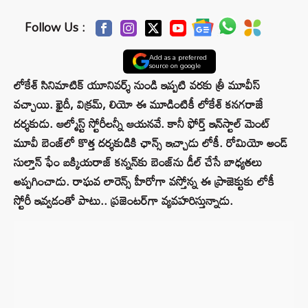
Follow Us :
Add as a preferred
source on google
లోకేశ్ సినిమాటిక్ యూనివర్శ్ నుండి ఇప్పటి వరకు త్రీ మూవీస్
వచ్చాయి. ఖైదీ, విక్రమ్, లియో ఈ మూడింటికీ లోకేశ్ కనగరాజే
దర్శకుడు. ఆల్మోస్ట్ స్టోరీలన్నీ ఆయనవే. కానీ ఫోర్త్ ఇన్‌స్టాల్ మెంట్
మూవీ బెంజ్‌లో కొత్త దర్శకుడికి ఛాన్స్ ఇచ్చాడు లోకీ. రోమియో అండ్
సుల్తాన్ ఫేం బక్కియరాజ్ కన్నన్‌కు బెంజ్‌ను డీల్ చేసే బాధ్యతలు
అప్పగించాడు. రాఘవ లారెన్స్ హీరోగా వస్తోన్న ఈ ప్రాజెక్టుకు లోకీ
స్టోరీ ఇవ్వడంతో పాటు.. ప్రజెంటర్‌గా వ్యవహరిస్తున్నాడు.