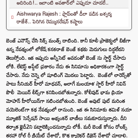
అదిరింది!.. ఇలాంటి అవతార్‌లో ఎప్పుడూ చూడలే..
Aishwarya Rajesh : ఫ్లాప్‌లతో డీలా పడిన ఐశ్వర్య
రాజేశ్.. పెరిగిన రెమ్యునరేషన్‌ కష్టాలు
బెంజ్ ఎనౌన్స్ చేసి సిక్స్ మంత్స్ దాటింది. కానీ కూలీ ప్రాజెక్టులో బిజీగా
ఉన్న నేపథ్యంలో లోకేష్ కనకరాజ్ బెంజ్ కథకు మెరుగులు దిద్దలేదని
తెలుస్తోంది. ఇక ఇప్పుడు అన్నీసెట్ అవడంతో బెంజ్ ను స్టార్ట్ చేసాడు
లోకి. లేటెస్ట్ అప్డేట్ ప్రకారం నేడు ఈ సినిమాను అధికారకంగా స్టార్ట్
చేసారు. నేడు చెన్నై లో షూటింగ్ మొదలు పెట్టారు. బెంజ్‌లో లారెన్స్‌తో
పాటు సీనియర్ హీరో మాధవన్, అలాగే మలయాళ స్టార్ హీరో నివిన్
పౌలీ మెయిన్ లీడ్స్‌గా కనిపించబోతున్నారు. కోలీవుడ్ భామ ప్రియా
మోహన్ హీరోయిన్‌గా నటించబోతుంది. బెంజ్‌ అవుట్ పుట్ మరింత
వయెలెంట్‌గా కథ నేపథ్యంలో రానుంది. ఇక ఈ సినిమాకు తమిళ్ నయా
మ్యూజిక్ సెన్సేషన్ సాయి అభ్యంకర్ బాణీలు సమకూరుస్తున్నారు. దీని
తర్వాత ఖైదీ2ని పట్టాలెక్కించనున్నాడు లోకీ. మరీ బెంజ్ కోసం రోలక్స్
తరహా రోల్ రీ క్రియేట్ చేశాడో, కొత్త క్యారెక్టర్ డిజైన్ చేశాడో చూడాలి.