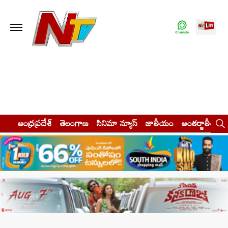
ఆంధ్రప్రదేశ్
తెలంగాణ
సినిమా న్యూస్
జాతీయం
అంతర్జాతీయం