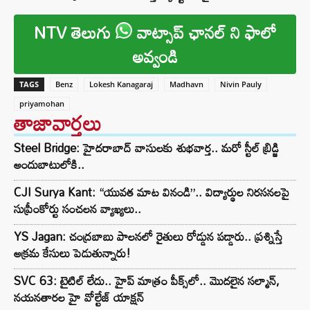
NTV తెలుగు
వాట్సాప్ ఛానల్ ని ఫాలో
అవ్వండి
TAGS
Benz
Lokesh Kanagaraj
Madhavn
Nivin Pauly
priyamohan
తాజావార్తలు
Steel Bridge: హైదరాబాద్ వాసులకు శుభవార్త.. మరో స్టీల్ బ్రిడ్జి
అందుబాటులోకి..
CJI Surya Kant: “యువత మాట వినండి”.. విద్యార్థుల నిరసనలపై
సుప్రీంకోర్టు సంచలన వ్యాఖ్యలు..
YS Jagan: చంద్రబాబు పాలనలో రైతులు రోడ్డున పడ్డారు.. ప్రశ్నిస్తే
అక్రమ కేసులు పెడుతున్నారు!
SVC 63: టైటిల్ లేదు.. హైప్ మాత్రం పీక్స్‌లో.. మొదలైన సల్మాన్,
నయనతారల హై వోల్టేజ్ యాక్షన్