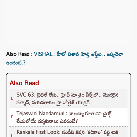
Also Read :
VISHAL : హీరో విశాల్ హెల్త్ అప్డేట్.. ఇప్పుడెలా
ఉందంటే.?
Also Read
SVC 63: టైటిల్ లేదు.. హైప్ మాత్రం పీక్స్‌లో.. మొదలైన
సల్మాన్, నయనతారల హై వోల్టేజ్ యాక్షన్
Tejaswini Nandamuri : బాలయ్య కూతురిని డైరెక్ట్
చేయబోయే దర్శకురాలు ఎవరంటే?
Karikala First Look: సందీప్ కిషన్ 'కరికాల' ఫస్ట్ లుక్