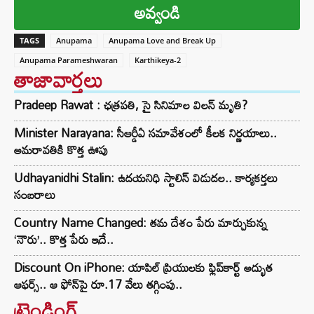
అవ్వండి
TAGS
Anupama
Anupama Love and Break Up
Anupama Parameshwaran
Karthikeya-2
తాజావార్తలు
Pradeep Rawat : ఛత్రపతి, సై సినిమాల విలన్ మృతి?
Minister Narayana: సీఆర్డీఏ సమావేశంలో కీలక నిర్ణయాలు..
అమరావతికి కొత్త ఊపు
Udhayanidhi Stalin: ఉదయనిధి స్టాలిన్ విడుదల.. కార్యకర్తలు
సంబరాలు
Country Name Changed: తమ దేశం పేరు మార్చుకున్న
‘నౌరు’.. కొత్త పేరు ఇదే..
Discount On iPhone: యాపిల్ ప్రియులకు ఫ్లిప్‌కార్ట్ అద్భుత
ఆఫర్స్.. ఆ ఫోన్‌పై రూ.17 వేలు తగ్గింపు..
ట్రెండింగ్‌