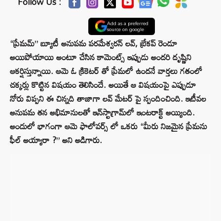
Follow Us :
Add as a preferred
source on google
“ప్రేమమ్” బ్యూటీ అనుపమ పరమేశ్వరన్ లవ్, బ్రేకప్ రెండూ
అయిపోయాయి అంటూ చేసిన కామెంట్స్ ఇప్పుడు అందరి దృష్ణిని
ఆకర్షిస్తున్నాయి. ఆమె ఓ క్రికెటర్ తో ప్రేమలో ఉందనే వార్తలు గతంలో
చక్కర్లు కొట్టిన విషయం తెలిసిందే. అయితే ఆ విషయంపై ఎప్పుడూ
నోరు విప్పని ఈ చిన్నది తాజాగా లవ్ మేటర్ పై స్పందించింది. ఇటీవల
అనుపమ తన అభిమానులతో ఇన్‌స్టాగ్రామ్‌లో ఇంటరాక్ట్ అయ్యింది.
అందులో భాగంగా ఆమె ఫాలోవర్స్ లో ఒకరు “మీరు నిజమైన ప్రేమను
ఫీల్ అయ్యారా ?” అని అడిగారు.