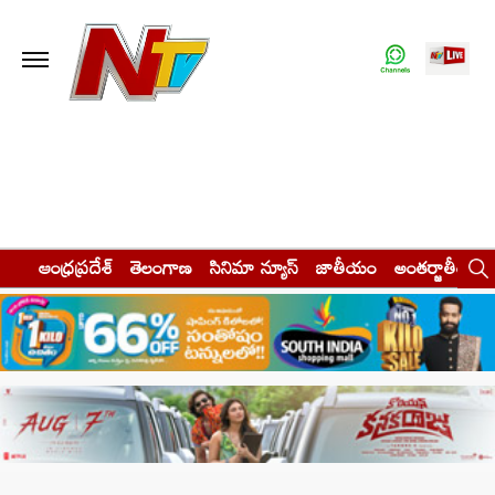
ఆంధ్రప్రదేశ్
తెలంగాణ
సినిమా న్యూస్
జాతీయం
అంతర్జాతీయం