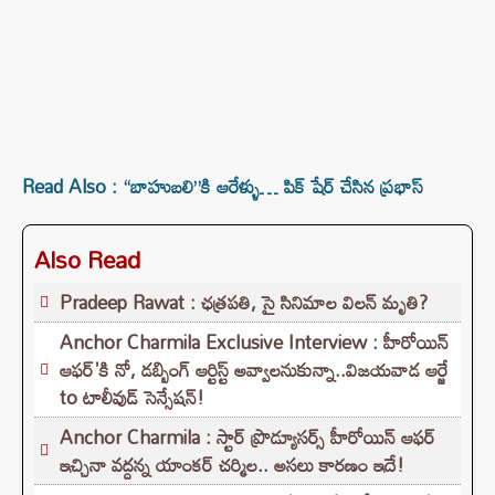
Read Also : “బాహుబలి”కి ఆరేళ్ళు… పిక్ షేర్ చేసిన ప్రభాస్
Also Read
Pradeep Rawat : ఛత్రపతి, సై సినిమాల విలన్ మృతి?
Anchor Charmila Exclusive Interview : హీరోయిన్
ఆఫర్'కి నో, డబ్బింగ్ ఆర్టిస్ట్ అవ్వాలనుకున్నా..విజయవాడ ఆర్జే
to టాలీవుడ్ సెన్సేషన్!
Anchor Charmila : స్టార్ ప్రొడ్యూసర్స్ హీరోయిన్ ఆఫర్
ఇచ్చినా వద్దన్న యాంకర్ చర్మిల.. అసలు కారణం ఇదే!