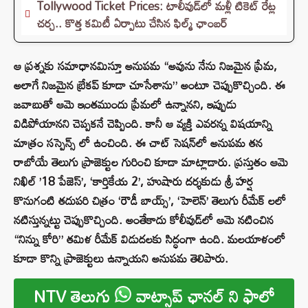
Tollywood Ticket Prices: టాలీవుడ్‌లో మళ్లీ టికెట్‌ రేట్ల
చర్చ.. కొత్త కమిటీ ఏర్పాటు చేసిన ఫిల్మ్‌ ఛాంబర్‌
ఆ ప్రశ్నకు సమాధానమిస్తూ అనుపమ “అవును నేను నిజమైన ప్రేమ,
అలాగే నిజమైన బ్రేకప్ కూడా చూసేశాను” అంటూ చెప్పుకొచ్చింది. ఈ
జవాబుతో ఆమె ఇంతముందు ప్రేమలో ఉన్నానని, ఇప్పుడు
విడిపోయానని చెప్పకనే చెప్పింది. కానీ ఆ వ్యక్తి ఎవరన్న విషయాన్ని
మాత్రం సస్పెన్స్ లో ఉంచింది. ఈ చాట్ సెషన్‌లో అనుపమ తన
రాబోయే తెలుగు ప్రాజెక్టుల గురించి కూడా మాట్లాడారు. ప్రస్తుతం ఆమె
నిఖిల్ ’18 పేజెస్’, ‘కార్తికేయ 2’, హుషారు దర్శకుడు శ్రీ హర్ష
కొనుగంటి తదుపరి చిత్రం ‘రౌడీ బాయ్స్’, ‘హెలెన్’ తెలుగు రీమేక్ లలో
నటిస్తున్నట్టు చెప్పుకొచ్చింది. అంతేకాదు కోలీవుడ్‌లో ఆమె నటించిన
“నిన్ను కోరి” తమిళ రీమేక్ విడుదలకు సిద్ధంగా ఉంది. మలయాళంలో
కూడా కొన్ని ప్రాజెక్టులు ఉన్నాయని అనుపమ తెలిపారు.
NTV తెలుగు
వాట్సాప్ ఛానల్ ని ఫాలో