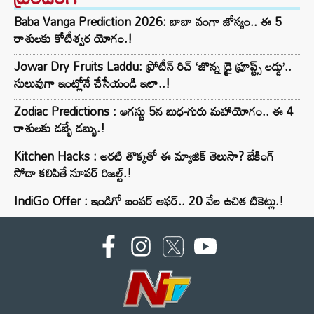
Baba Vanga Prediction 2026: బాబా వంగా జోస్యం.. ఈ 5
రాశులకు కోటీశ్వర యోగం.!
Jowar Dry Fruits Laddu: ప్రోటీన్ రిచ్ ‘జొన్న డ్రై ఫ్రూప్ట్స్ లడ్డు’..
సులువుగా ఇంట్లోనే చేసేయండి ఇలా..!
Zodiac Predictions : ఆగస్టు 5న బుధ-గురు మహాయోగం.. ఈ 4
రాశులకు డబ్బే డబ్బు.!
Kitchen Hacks : అరటి తొక్కతో ఈ మ్యాజిక్ తెలుసా? బేకింగ్
సోడా కలిపితే సూపర్ రిజల్ట్.!
IndiGo Offer : ఇండిగో బంపర్ ఆఫర్.. 20 వేల ఉచిత టికెట్లు.!