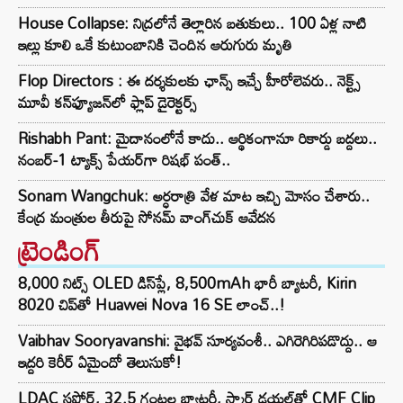
House Collapse: నిద్రలోనే తెల్లారిన బతుకులు.. 100 ఏళ్ల నాటి
ఇల్లు కూలి ఒకే కుటుంబానికి చెందిన ఆరుగురు మృతి
Flop Directors : ఈ దర్శకులకు ఛాన్స్ ఇచ్చే హీరోలెవరు.. నెక్ట్స్‌
మూవీ కన్‌ఫ్యూజన్‌లో ఫ్లాప్‌ డైరెక్టర్స్‌
Rishabh Pant: మైదానంలోనే కాదు.. ఆర్థికంగానూ రికార్డు బద్దలు..
నంబర్-1 ట్యాక్స్ పేయర్‌గా రిషభ్ పంత్..
Sonam Wangchuk: అర్ధరాత్రి వేళ మాట ఇచ్చి మోసం చేశారు..
కేంద్ర మంత్రుల తీరుపై సోనమ్ వాంగ్‌చుక్ ఆవేదన
ట్రెండింగ్‌
8,000 నిట్స్ OLED డిస్‌ప్లే, 8,500mAh భారీ బ్యాటరీ, Kirin
8020 చిప్‌తో Huawei Nova 16 SE లాంచ్..!
Vaibhav Sooryavanshi: వైభవ్ సూర్యవంశీ.. ఎగిరెగిరిపడొద్దు.. ఆ
ఇద్దరి కెరీర్ ఏమైందో తెలుసుకో!
LDAC సపోర్ట్, 32.5 గంటల బ్యాటరీ, స్మార్ట్ డయల్‌తో CMF Clip