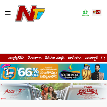
ఆంధ్రప్రదేశ్
తెలంగాణ
సినిమా న్యూస్
జాతీయం
అంతర్జాతీయం