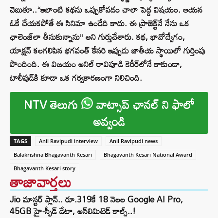
చెబుతూ..“ఇలాంటి కథను ఒప్పుకోవడం చాలా పెద్ద విషయం. ఆయన
ఓకే చేయకపోతే ఈ సినిమా ఉండేది కాదు. ఈ ప్రాజెక్ట్‌నే నేను ఒక
ఛాలెంజ్‌లా తీసుకున్నాను” అని గుర్తుచేశారు. కథ, భావోద్వేగం,
యాక్షన్‌ కలగలిపిన భగవంత్ కేసరి ఇప్పుడు జాతీయ స్థాయిలో గుర్తింపు
పొందింది. ఈ విజయం అనిల్ రావిపూడి కెరీర్‌లోనే కాకుండా,
టాలీవుడ్‌కి కూడా ఒక గర్వకారణంగా నిలిచింది.
NTV తెలుగు
వాట్సాప్ ఛానల్ ని ఫాలో
అవ్వండి
TAGS
Anil Ravipudi interview
Anil Ravipudi news
Balakrishna Bhagavanth Kesari
Bhagavanth Kesari National Award
Bhagavanth Kesari story
తాజావార్తలు
Jio మాస్టర్ ప్లాన్.. రూ.319కే 18 నెలల Google AI Pro,
45GB హై-స్పీడ్ డేటా, అన్⁭లిమిటెడ్ కాల్స్..!