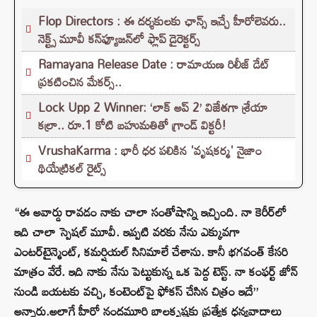
Flop Directors : ఈ దర్శకులకు ఛాన్స్ ఇచ్చే హీరోలెవరు..
నెక్ట్స్‌ మూవీ కన్‌ఫ్యూజన్‌లో ఫ్లాప్‌ డైరెక్టర్స్‌
Ramayana Release Date : రామాయణ రిలీజ్ డేట్
ప్రకటించిన మేకర్స్..
Lock Upp 2 Winner: ‘లాక్ అప్ 2’ విజేతగా శ్రేయా
కల్రా.. రూ.1 కోటి బహుమతితో గ్రాండ్ విక్టరీ!
VrushaKarma : భారీ ధర పలికిన 'వృషకర్మ' నైజాం
థియేట్రికల్ రైట్స్
“ఈ అవార్డు రావడం నాకు చాలా సంతోషాన్ని ఇచ్చింది. నా కెరీర్‌లో
ఇది చాలా స్పెషల్ మూవీ. ఇప్పటి వరకు నేను ఎక్కువగా
ఎంటర్‌టైన్మెంట్, కమర్షియల్ సినిమాలే చేశాను. కానీ భగవంత్ కేసరి
మాత్రం వేరే. ఇది నాకు నేను పెట్టుకున్న ఒక పెద్ద టెస్ట్‌. నా కంఫర్ట్ జోన్‌
నుండి బయటకు వచ్చి, కంటెంట్‌పై ఫోకస్ చేసిన చిత్రం ఇదే”
అన్నారు.అలాగే హీరో నందమూరి బాలకృష్ణకు ప్రత్యేక ధన్యవాదాలు