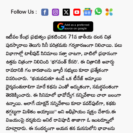
Follow Us :
Add as a preferred
source on google
ఇటీవల కేంద్ర ప్రభుత్వం ప్రకటించిన 71వ జాతీయ చలన చిత్ర
పురస్కారాలు తెలుగు సినీ పరిశ్రమకు గర్వకారణంగా నిలిచాయి. పలు
విభాగాల్లో టాలీవుడ్‌ సినిమాలు సత్తా చాటగా, వాటిలో ప్రధానంగా
ఉత్తమ చిత్రంగా నిలిచింది ‘భగవంత్ కేసరి’. ఈ చిత్రానికి అవార్డు
రావడానికి గల కారణాలను జ్యూరీ సభ్యులు కూడా ప్రత్యేకంగా
వివరించారు. “భయపడుతూ ఉండే ఒక టీనేజ్ అమ్మాయి
ధైర్యవంతురాలిగా మారే కథను ఎంతో అద్భుతంగా, సమర్థవంతంగా
తెరకెక్కించారు. ఈ సినిమాలో భావోద్వేగ సన్నివేశాలు చాలా బలంగా
ఉన్నాయి. అలాగే యాక్షన్ సన్నివేశాలు కూడా పవర్‌ఫుల్‌గా, కథకు
తగ్గట్టుగా మిళితం అయ్యాయి” అని అభిప్రాయం వ్యక్తం చేశారు.ఈ
విజయంపై దర్శకుడు అనిల్ రావిపూడి తాజాగా ఓ ఇంటర్వ్యూలో
మాట్లాడారు. ఈ సందర్భంగా ఆయన తన మనసులోని భావాలను