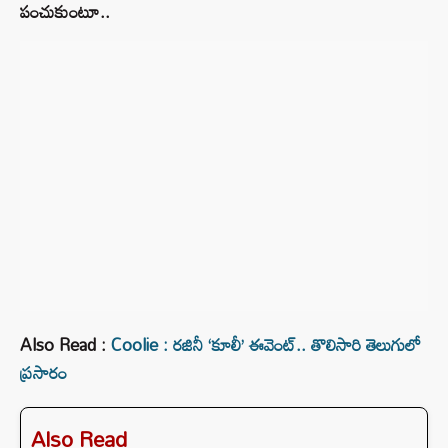
పంచుకుంటూ..
Also Read :
Coolie : రజినీ ‘కూలీ’ ఈవెంట్‌.. తొలిసారి తెలుగులో
ప్రసారం
Also Read