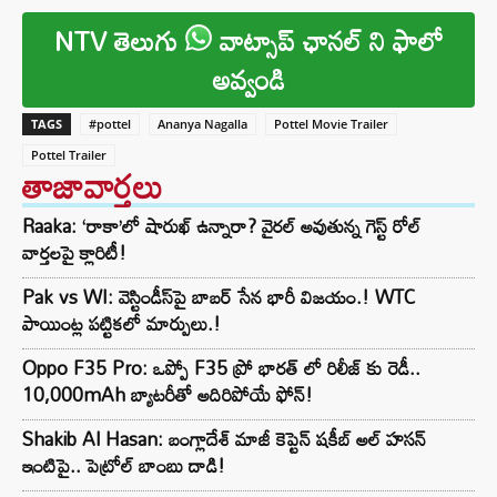
NTV తెలుగు
వాట్సాప్ ఛానల్ ని ఫాలో
అవ్వండి
TAGS
#pottel
Ananya Nagalla
Pottel Movie Trailer
Pottel Trailer
తాజావార్తలు
Raaka: ‘రాకా’లో షారుఖ్ ఉన్నారా? వైరల్ అవుతున్న గెస్ట్ రోల్
వార్తలపై క్లారిటీ!
Pak vs WI: వెస్టిండీస్‌పై బాబర్ సేన భారీ విజయం.! WTC
పాయింట్ల పట్టికలో మార్పులు.!
Oppo F35 Pro: ఒప్పో F35 ప్రో భారత్ లో రిలీజ్ కు రెడీ..
10,000mAh బ్యాటరీతో అదిరిపోయే ఫోన్!
Shakib Al Hasan: బంగ్లాదేశ్ మాజీ కెప్టెన్ షకీబ్ అల్ హసన్
ఇంటిపై.. పెట్రోల్ బాంబు దాడి!