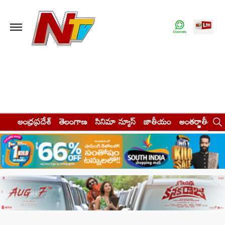
ఆంధ్రప్రదేశ్
తెలంగాణ
సినిమా న్యూస్
జాతీయం
అంతర్జాతీయం