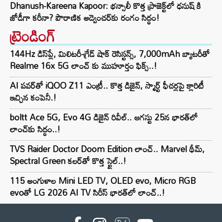
Dhanush-Kareena Kapoor: భన్సాలీ కొత్త ప్రాజెక్ట్‌లో ధనుష్ కి
జోడీగా కరీనా? పౌరాణిక అడ్వెంచర్‌కు రంగం సిద్ధం!
ట్రెండింగ్‌
144Hz డిస్‌ప్లే, మిలిటరీ-గ్రేడ్ షాక్ రెసిస్టన్స్, 7,000mAh బ్యాటరీతో
Realme 16x 5G లాంచ్ కు ముహూర్తం ఫిక్స్..!
AI పవర్‌తో iQOO Z11 ఎంట్రీ.. కొత్త డిజైన్, స్మార్ట్ ఫీచర్లపై క్లారిటీ
ఇచ్చిన కంపెనీ.!
boltt Ace 5G, Evo 4G డిజైన్ రివీల్.. ఆగస్టు 25న భారత్‌లో
లాంచ్‌కు సిద్ధం..!
TVS Raider Doctor Doom Edition లాంచ్.. Marvel థీమ్,
Spectral Green కలర్‌తో కొత్త స్టైల్..!
115 అంగుళాల Mini LED TV, OLED evo, Micro RGB
evoతో LG 2026 AI TV సిరీస్ భారత్‌లో లాంచ్..!