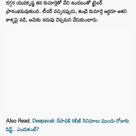
దగ్గర యువకృష్ణ తన కుమార్తెతో వేచి ఉండటంతో ట్రైలర్
ప్రారంభమవుతుంది. టీచర్ వచ్చినప్పుడు, తండ్రి కుమార్తె ఇద్దరూ అతని
కాళ్ళపై పడి, ఆమెకు చదువు చెప్పమని వేడుకుంటారు.
Also Read:
Deepavali: దీపావళి రిలీజ్ సినిమాలు ముందు రోజుకు
షిఫ్ట్.. ఎందుకంటే?