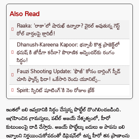
Also Read
Raaka: 'రాకా'లో షారుఖ్ ఉన్నారా? వైరల్ అవుతున్న గెస్ట్
రోల్ వార్తలపై క్లారిటీ!
Dhanush-Kareena Kapoor: భన్సాలీ కొత్త ప్రాజెక్ట్‌లో
ధనుష్ కి జోడీగా కరీనా? పౌరాణిక అడ్వెంచర్‌కు రంగం
సిద్ధం!
Fauzi Shooting Update: 'ఫౌజీ' కోసం డార్లింగ్ స్పీడ్
చూసి ఫ్యాన్స్ ఫిదా! ఒకేసారి రెండు యూనిట్స్..
Spirit: స్పిరిట్ షూటింగ్'కి నెల రోజుల బ్రేక్
ఇంతలో బలి ఇవ్వడానికి సిద్ధం చేస్తున్న పొట్టేల్ దొంగిలించబడింది.
ఆగ్రహించిన గ్రామస్తులు, పటేల్ అజయ్ నేతృత్వంలో, హీరో
కుటుంబంపై దాడి చేస్తారు. అజయ్ పొట్టేల్కు బదులు ఆ పాపను బలి
ఇవ్వాలని నిర్ణయించుకోవడంతో డిప్రెషన్‌లో ఉన్న హీరో తన ప్రాణాలను