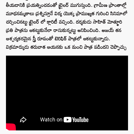
తీయడానికి ప్రయత్నించడంతో ట్రైలర్ ముగుస్తుంది. గ్రామీణ ప్రాంతాల్లో
మూఢనమ్మకాలు ప్రశ్నిస్తూనే విద్య యొక్క ప్రాముఖ్యత గురించి సినిమాలో
చర్చించినట్టు ట్రైలర్ లో క్లారిటీ వచ్చింది. దర్శకుడు సాహిత్ మోత్ఖూరి
ప్రతి పాత్రను ఆకట్టుకునేలా రాసుకున్నట్టు అనిపించింది. అజయ్ తన
ఆశ్చర్యకరమైన స్త్రీ రూపంతో టెరిఫిక్ పాత్రలో ఆకట్టుకున్నాడు.
విక్రమార్కుడు తరువాత ఆయనకు ఒక మంచి పాత్ర పడిందని చెప్పొచ్చు