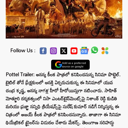
Follow Us :
Add as a preferred
source on google
Pottel Trailer: అనన్య కీలక పాత్రలో కనిపించనున్న సినిమా పొట్టెల్.
టైటిల్ తోనే ప్రేక్షకులలో ఆసక్తి ఏర్పరుచుకున్న ఈ సినిమాలో యువ
చంద్ర కృష్ణ, అనన్య నాగళ్ల హీరో హీరోయిన్లుగా నటించారు. సాహిత్
మోత్ఖూరి దర్శకత్వంలో నిసా ఎంటర్‌టైన్‌మెంట్స్‌పై నిశాంక్ రెడ్డి కుడితి
మరియు ప్రజ్ఞా సన్నిధి క్రియేషన్స్‌పై సురేష్ కుమార్ సడిగే నిర్మిస్తున్న ఈ
చిత్రంలో అజయ్ కీలక పాత్రలో కనిపించనున్నారు. తాజాగా ఈ సినిమా
థియేట్రికల్ ట్రైలర్‌ను విడుదల చేశారు మేకర్స్. తెలంగాణ సరిహద్దు