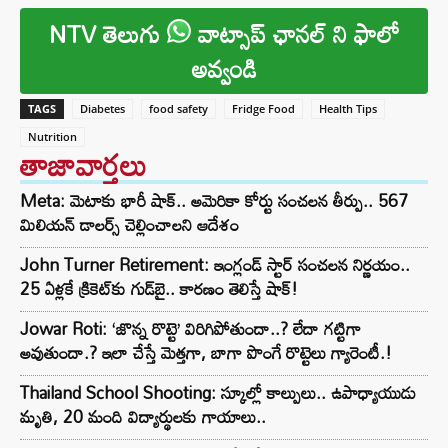
NTV తెలుగు
వాట్సాప్ ఛానల్ ని ఫాలో
అవ్వండి
TAGS
Diabetes
food safety
Fridge Food
Health Tips
Nutrition
తాజావార్తలు
Meta: మెటాకు భారీ షాక్.. అమెరికా కోర్టు సంచలన తీర్పు.. 567
మిలియన్ డాలర్స్ చెల్లించాలని ఆదేశం
John Turner Retirement: ఇంగ్లండ్ స్టార్ సంచలన నిర్ణయం..
25 ఏళ్లకే క్రికెట్‌కు గుడ్‌బై.. కారణం తెలిస్తే షాక్!
Jowar Roti: ‘జొన్న రొట్టె’ విరిగిపోతుందా..? లేదా గట్టిగా
అవుతుందా.? ఇలా చేస్తే మెత్తగా, బాగా పొంగే రొట్టెలు గ్యారెంటీ.!
Thailand School Shooting: స్కూల్లో కాల్పులు.. ఉపాధ్యాయుడు
మృతి, 20 మంది విద్యార్థులకు గాయాలు..