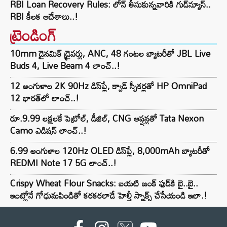
RBI Loan Recovery Rules: లోన్ తీసుకున్నవారికి గుడ్‌న్యూస్..
RBI కీలక ఆదేశాలు..!
ట్రెండింగ్‌
10mm డైనమిక్ డ్రైవర్లు, ANC, 48 గంటల బ్యాటరీతో JBL Live
Buds 4, Live Beam 4 లాంచ్..!
12 అంగుళాల 2K 90Hz డిస్‌ప్లే, క్వాడ్ స్పీకర్లతో HP OmniPad
12 భారత్‌లో లాంచ్..!
రూ.9.99 లక్షలకే పెట్రోల్, డీజిల్, CNG ఆప్షన్లతో Tata Nexon
Camo ఎడిషన్ లాంచ్..!
6.99 అంగుళాల 120Hz OLED డిస్‌ప్లే, 8,000mAh బ్యాటరీతో
REDMI Note 17 5G లాంచ్..!
Crispy Wheat Flour Snacks: బయటి జంక్ ఫుడ్‌కి బై..బై..
ఇంట్లోనే గోధుమపిండితో కరకరలాడే హెల్తీ స్నాక్స్ చేసేయండి ఇలా.!