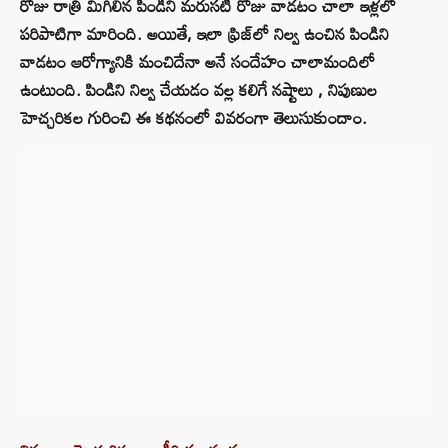
రోజు రాత్రి మిగిలిన పిండిని మరుసటి రోజు వాడటం చాలా ఇళ్లలో
పరిపాటిగా మారింది. అయితే, ఇలా ఫ్రిజ్‌లో నిల్వ ఉంచిన పిండిని
వాడటం ఆరోగ్యానికి మంచిదేనా అనే సందేహం చాలామందిలో
ఉంటుంది. పిండిని నిల్వ చేయడం వల్ల కలిగే నష్టాలు , నిపుణుల
హెచ్చరికల గురించి ఈ కథనంలో వివరంగా తెలుసుకుందాం.