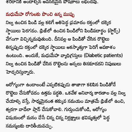
శరీరానికి అందాల్సిన అవసరమైన పోషకాలు లభించవు.
మధుమేహ రోగులకు పొంచి ఉన్న ముప్పు
నిల్వ ఉంచిన పిండి వల్ల కలిగే అతిపెద్ద ప్రమాదం రక్తంలో చక్కెర
స్థాయిలు పెరగడం. ఫ్రిజ్‌లో ఉంచిన పిండిలోని పిండిపదార్థం (స్టార్చ్)
వేగంగా విచ్ఛిన్నమవుతుంది. దీనివల్ల ఆ పిండితో చేసిన రొట్టెలు
తిన్నప్పుడు రక్తంలో చక్కెర స్థాయిలు అకస్మాత్తుగా పెరిగే అవకాశం
ఉంటుంది. అందుకే, మధుమేహ వ్యాధిగ్రస్తులు (Diabetic patients)
నిల్వ ఉంచిన పిండితో చేసిన రొట్టెలను అస్సలు తినకూడదని నిపుణులు
హెచ్చరిస్తున్నారు.
ఆరోగ్యంగా ఉండాలంటే ఎప్పటికప్పుడు తాజాగా కలిపిన పిండితోనే
రొట్టెలు చేసుకోవడం ఉత్తమ పద్ధతి. ఒకవేళ అనివార్య కారణాల వల్ల నిల్వ
చేయాల్సి వస్తే, సాధ్యమైనంత తక్కువ సమయం మాత్రమే ఫ్రిజ్‌లో ఉంచి,
త్వరగా వాడేలా ప్లాన్ చేసుకోవాలి. గుర్తుంచుకోండి, ఆరోగ్యం
విషయంలో మనం చేసే చిన్న చిన్న నిర్లక్ష్యాలు భవిష్యత్తులో పెద్ద
సమస్యలకు దారితీయవచ్చు.