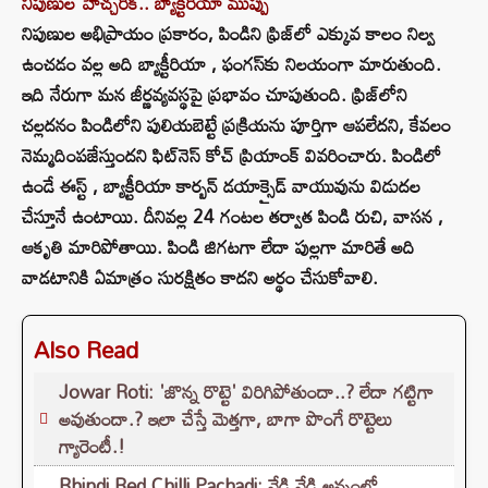
నిపుణుల హెచ్చరిక.. బ్యాక్టీరియా ముప్పు
నిపుణుల అభిప్రాయం ప్రకారం, పిండిని ఫ్రిజ్‌లో ఎక్కువ కాలం నిల్వ
ఉంచడం వల్ల అది బ్యాక్టీరియా , ఫంగస్‌కు నిలయంగా మారుతుంది.
ఇది నేరుగా మన జీర్ణవ్యవస్థపై ప్రభావం చూపుతుంది. ఫ్రిజ్‌లోని
చల్లదనం పిండిలోని పులియబెట్టే ప్రక్రియను పూర్తిగా ఆపలేదని, కేవలం
నెమ్మదింపజేస్తుందని ఫిట్‌నెస్ కోచ్ ప్రియాంక్ వివరించారు. పిండిలో
ఉండే ఈస్ట్ , బ్యాక్టీరియా కార్బన్ డయాక్సైడ్ వాయువును విడుదల
చేస్తూనే ఉంటాయి. దీనివల్ల 24 గంటల తర్వాత పిండి రుచి, వాసన ,
ఆకృతి మారిపోతాయి. పిండి జిగటగా లేదా పుల్లగా మారితే అది
వాడటానికి ఏమాత్రం సురక్షితం కాదని అర్థం చేసుకోవాలి.
Also Read
Jowar Roti: 'జొన్న రొట్టె' విరిగిపోతుందా..? లేదా గట్టిగా
అవుతుందా.? ఇలా చేస్తే మెత్తగా, బాగా పొంగే రొట్టెలు
గ్యారెంటీ.!
Bhindi Red Chilli Pachadi: వేడి వేడి అన్నంలో