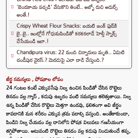
'బెండకాయ పచ్చడి' వేసుకొని తింటే.. అబ్బో రుచి అదుర్స్
అంతే.!
Crispy Wheat Flour Snacks: బయటి జంక్ ఫుడ్‌కి
బై..బై.. ఇంట్లోనే గోధుమపిండితో కరకరలాడే హెల్తీ స్నాక్స్
చేసేయండి ఇలా.!
Chandipura virus: 22 మంది చిన్నారులు మృతి.. ఏమిటి
చండీపుర వైరస్.? మెదడుపై ఎలా దాడి చేస్తుంది.?
జీర్ణ సమస్యలు , పోషకాల లోపం
24 గంటల కంటే ఎక్కువసేపు నిల్వ ఉంచిన పిండితో చేసిన రొట్టెలు
తినడం వల్ల గ్యాస్ , కడుపు ఉబ్బరం వంటి సమస్యలు తలెత్తుతాయి. నిల్వ
ఉన్న పిండితో చేసిన రొట్టెలు మెత్తగా ఉండవు, ఫలితంగా అవి జీర్ణం
కావడానికి మన శరీరం ఎక్కువ శ్రమ పడాల్సి వస్తుంది. అంతేకాకుండా,
పిండిని నిల్వ చేయడం వల్ల దానిలోని పోషక విలువలు గణనీయంగా
తగ్గిపోతాయి. అటువంటి రొట్టెలు తినడం వల్ల కడుపు నిండుతుందే తప్ప,