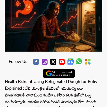
Follow Us :
Add as a preferred
source on google
Health Risks of Using Refrigerated Dough for Rotis
Explained : నేటి యాంత్రిక జీవనంలో సమయాన్ని ఆదా
చేసుకోవడానికి చాలామంది పిండిని ఒకేసారి కలిపి ఫ్రిజ్‌లో నిల్వ
ఉంచుతున్నారు. ఉదయం కలిపిన పిండిని సాయంత్రం లేదా ముందు