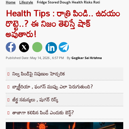
Home
Lifestyle
Fridge Stored Dough Health Risks Roti
Health Tips : రాత్రి పిండి.. ఉదయం
రొట్టె..? ఈ నిజం తెలిస్తే షాక్
అవుతారు!
Published Date :May 14, 2026 ,
6:57 PM
By
Gogikar Sai Krishna
నిల్వ పిండిపై నిపుణుల హెచ్చరిక
బ్యాక్టీరియా , ఫంగస్ ముప్పు ఎలా పెరుగుతుంది?
జీర్ణ సమస్యలు , షుగర్ రిస్క్
తాజాగా కలిపిన పిండే ఎందుకు బెస్ట్?