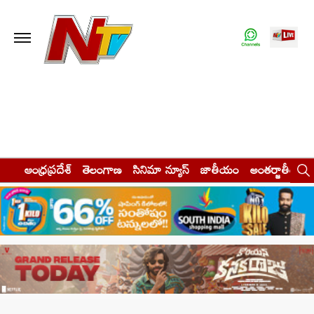
ఆంధ్రప్రదేశ్
తెలంగాణ
సినిమా న్యూస్
జాతీయం
అంతర్జాతీయం