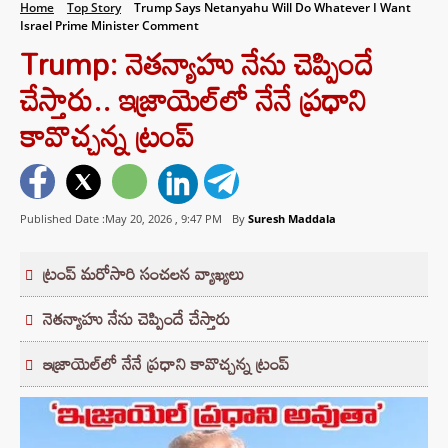
Home
Top Story
Trump Says Netanyahu Will Do Whatever I Want
Israel Prime Minister Comment
Trump: నెతన్యాహు నేను చెప్పిందే
చేస్తారు.. ఇజ్రాయెల్‌లో నేనే ప్రధాని
కావొచ్చన్న ట్రంప్
Published Date :May 20, 2026 ,
9:47 PM
By
Suresh Maddala
ట్రంప్ మరోసారి సంచలన వ్యాఖ్యలు
నెతన్యాహు నేను చెప్పిందే చేస్తారు
ఇజ్రాయెల్‌లో నేనే ప్రధాని కావొచ్చన్న ట్రంప్