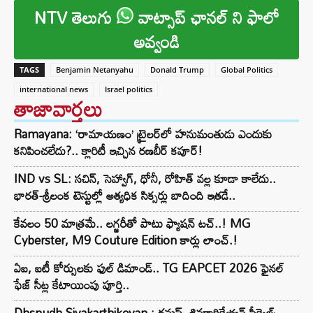
NTV తెలుగు
వాట్సాప్ ఛానల్ ని ఫాలో
అవ్వండి
TAGS
Benjamin Netanyahu
Donald Trump
Global Politics
international news
Israel politics
తాజావార్తలు
Ramayana: ‘రామాయణం’ ట్రైలర్‌లో హనుమంతుడు ఎందుకు
కనిపించలేదు?.. క్లారిటీ ఇచ్చిన రణబీర్ కపూర్!
IND vs SL: సచిన్, సెహ్వాగ్, ధోనీ, రోహిత్‌ వల్ల కూడా కాలేదు..
భారత్-శ్రీలంక టెస్టుల్లో అత్యధిక సిక్సర్లు బాదింది ఇతడే..
కేవలం 50 మాత్రమే.. లగ్జరీతో పాటు ఫ్యాషన్ టచ్..! MG
Cyberster, M9 Couture Edition కార్లు లాంచ్.!
ఏఐ, ఐటీ కోర్సులకు ఫుల్ డిమాండ్.. TG EAPCET 2026 ఫైనల్
ఫేజ్ సీట్ల కేటాయింపు పూర్తి..
Dhsnudh-Sivakarthikeyan : ధనుష్, శివకార్తికేయన్ సీక్వెల్స్