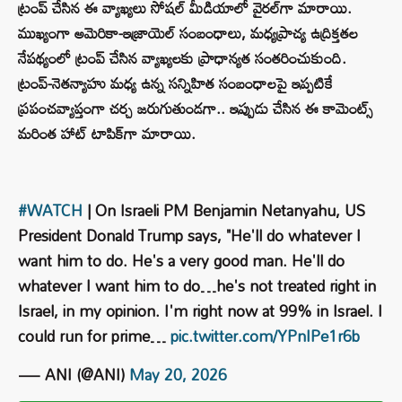
ట్రంప్ చేసిన ఈ వ్యాఖ్యలు సోషల్ మీడియాలో వైరల్‌గా మారాయి.
ముఖ్యంగా అమెరికా-ఇజ్రాయెల్ సంబంధాలు, మధ్యప్రాచ్య ఉద్రిక్తతల
నేపథ్యంలో ట్రంప్ చేసిన వ్యాఖ్యలకు ప్రాధాన్యత సంతరించుకుంది.
ట్రంప్-నెతన్యాహు మధ్య ఉన్న సన్నిహిత సంబంధాలపై ఇప్పటికే
ప్రపంచవ్యాప్తంగా చర్చ జరుగుతుండగా.. ఇప్పుడు చేసిన ఈ కామెంట్స్
మరింత హాట్ టాపిక్‌గా మారాయి.
#WATCH
| On Israeli PM Benjamin Netanyahu, US
President Donald Trump says, "He'll do whatever I
want him to do. He's a very good man. He'll do
whatever I want him to do…he's not treated right in
Israel, in my opinion. I'm right now at 99% in Israel. I
could run for prime…
pic.twitter.com/YPnIPe1r6b
— ANI (@ANI)
May 20, 2026