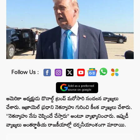
Follow Us :
Add as a preferred
source on google
అమెరికా అధ్యక్షుడు డొనాల్డ్ ట్రంప్ మరోసారి సంచలన వ్యాఖ్యలు
చేశారు. ఇజ్రాయెల్ ప్రధాని నెతన్యాహు గురించి కీలక వ్యాఖ్యలు చేశారు.
‘‘నెతన్యాహు నేను చెప్పిందే చేస్తారు’’ అంటూ వ్యాఖ్యానించారు. ఇప్పుడీ
వ్యాఖ్యలు అంతర్జాతీయ రాజకీయాల్లో చర్చనీయాంశంగా మారాయి.