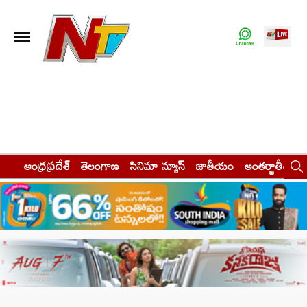
ఆంధ్రప్రదేశ్
తెలంగాణ
సినిమా న్యూస్
జాతీయం
అంతర్జాతీయం