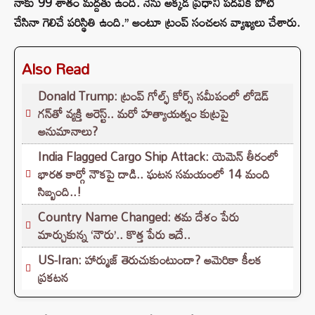
నాకు 99 శాతం మద్దతు ఉంది. నేను అక్కడ ప్రధాని పదవికి పోటీ
చేసినా గెలిచే పరిస్థితి ఉంది.’’ అంటూ ట్రంప్ సంచలన వ్యాఖ్యలు చేశారు.
Also Read
Donald Trump: ట్రంప్ గోల్ఫ్ కోర్స్ సమీపంలో లోడెడ్
గన్‌తో వ్యక్తి అరెస్ట్.. మరో హత్యాయత్నం కుట్రపై
అనుమానాలు?
India Flagged Cargo Ship Attack: యెమెన్ తీరంలో
భారత కార్గో నౌకపై దాడి.. ఘటన సమయంలో 14 మంది
సిబ్బంది..!
Country Name Changed: తమ దేశం పేరు
మార్చుకున్న ‘నౌరు’.. కొత్త పేరు ఇదే..
US-Iran: హార్ముజ్ తెరుచుకుంటుందా? అమెరికా కీలక
ప్రకటన