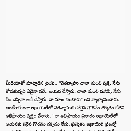
మీడియాతో మాట్లాడిన ట్రంప్.. ‘‘నెతన్యాహు చాలా మంచి వ్యక్తి. నేను
కోరుకున్నది ఏదైనా సరే.. ఆయన చేస్తారు. చాలా మంచి మనిషి. నేను
ఏం చెప్పినా అదే చేస్తారు. నా మాట వింటారు’’ అని వ్యాఖ్యానించారు.
అంతేకాకుండా ఇజ్రాయెల్‌లో నెతన్యాహుకు సరైన గౌరవం దక్కడం లేదని
అభిప్రాయం వ్యక్తం చేశారు. ‘‘నా అభిప్రాయం ప్రకారం ఇజ్రాయెల్‌లో
ఆయనకు సరైన గౌరవం దక్కడం లేదు. ప్రస్తుతం ఇజ్రాయెల్ ప్రజల్లో