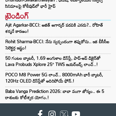
సినిమాలపై కోలీవుడ్‌లో భారీ హైప్
ట్రెండింగ్‌
Ajit Agarkar-BCCI: అజిత్ అగార్కర్ పదవికి ఎసరు?.. రోహిత్
శర్మనే కారణం!
Rohit Sharma-BCCI: నేను స్వచ్ఛందంగా తప్పుకోను.. ఇక బీసీసీఐ
సెలెక్టర్ల ఇష్టం!
50 గంటల బ్యాటరీ, 1.69 అంగుళాల డిస్‌ప్లే, పాప్-అప్ డిజైన్‌తో
Lava Probuds Xplore 25° TWS ఇయర్‌బడ్స్ లాంచ్..!
POCO M8 Power 5G లాంచ్.. 8000mAh భారీ బ్యాటరీ,
120Hz OLED డిస్‌ప్లేతో అదిరిపోయే ఫోన్.!
Baba Vanga Prediction 2026: బాబా వంగా జోస్యం.. ఈ 5
రాశులకు కోటీశ్వర యోగం.!