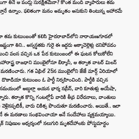
ంగా తినే ఆ పండ్లు సురక్షితమేనా? కొంత మంది వ్యాపారులు తమ
నే ఉన్నాం. ఫలితంగా మనం అమృతం అనుకుని తింటున్న ఆహారమే
. ఈ ఇద్దరూ తమ కుటుంబంతో కలిసి హైదరాబాద్‌లోని నారాయణగూడలో
ంగా తిని.. అస్వస్థతకు గురై ఈ ఇద్దరు అక్కాచెల్లెళ్లు చనిపోవడం
ీదర్ నుంచి వలస వచ్చిన ఒక పేద కుటుంబంలో ఈ ఘటన కోలుకోలేని
ం మహారాష్ట్ర రాజధాని ముంబైలోనూ బిర్యానీ, ఆ తర్వాత వాటర్ మిలన్
ు మరణించారు. గత ఏప్రిల్ 25న ముంబైలోని జేజే మార్గ్ ఏరియాలో
ొకాడియా కుటుంబం ఓ పార్టీ నిర్వహించింది. పార్టీకి వచ్చిన
 సమయంలో అబ్దుల్లా ఆయన భార్య నస్రీన్, వారి కూతుళ్లు అయేషా,
నారు. తర్వాత కొన్ని గంటల్లోపే వారికి తీవ్ర విరేచనాలు, వాంతులు
ి వెళ్లినప్పటికీ, వారు చికిత్స పొందుతూ మరణించారు. అయితే.. ఇలా
డంతోనే ఈ మరణాలు సంభవించాయా అనే సందేహాలు వ్యక్తమయ్యాయి.
 నిపుణుల ఆధ్వర్యంలో నలుగురి మృతదేహాలకు పోస్టుమార్టం