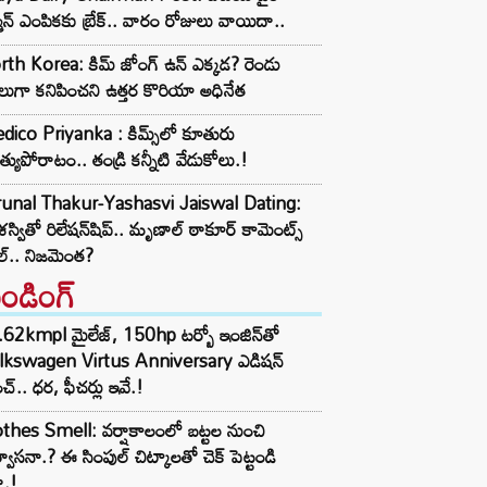
్మన్ ఎంపికకు బ్రేక్.. వారం రోజులు వాయిదా..
th Korea: కిమ్ జోంగ్ ఉన్ ఎక్కడ? రెండు
లుగా కనిపించని ఉత్తర కొరియా అధినేత
ico Priyanka : కిమ్స్‌లో కూతురు
్యుపోరాటం.. తండ్రి కన్నీటి వేడుకోలు.!
unal Thakur-Yashasvi Jaiswal Dating:
్వితో రిలేషన్‌షిప్.. మృణాల్ ఠాకూర్ కామెంట్స్
ల్.. నిజమెంత?
రెండింగ్‌
62kmpl మైలేజ్, 150hp టర్బో ఇంజిన్‌తో
lkswagen Virtus Anniversary ఎడిషన్
చ్.. ధర, ఫీచర్లు ఇవే.!
thes Smell: వర్షాకాలంలో బట్టల నుంచి
్వాసనా.? ఈ సింపుల్ చిట్కాలతో చెక్ పెట్టండి
ా.!