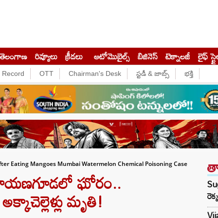
తెలంగాణ
రివ్యూలు
క్రీడలు
ఆటోమొబైల్స్
బిజినెస్‌
టెక్నాలజీ
లైఫ్ స్టై
e Record
OTT
Chairman's Desk
స్టడీ & జాబ్స్
భక్తి
త
After Eating Mangoes Mumbai Watermelon Chemical Poisoning Case
ారాయణగూడలో ఘోరం..
Su
క్కాచెల్లెళ్లు మృతి!
రెక
Vi