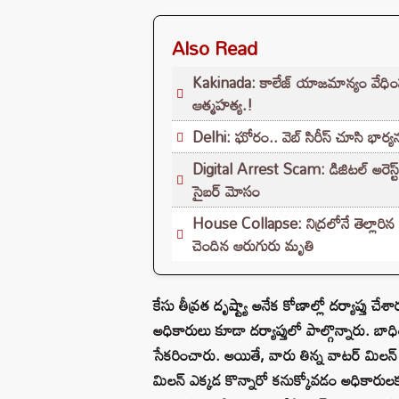
Also Read
Kakinada: కాలేజ్ యాజమాన్యం వేధింపులకి
ఆత్మహత్య.!
Delhi: ఘోరం.. వెబ్ సిరీస్ చూసి భార్
Digital Arrest Scam: డిజిటల్ అరెస్ట్
సైబర్ మోసం
House Collapse: నిద్రలోనే తెల్లారిన
చెందిన ఆరుగురు మృతి
కేసు తీవ్రత దృష్ట్యా అనేక కోణాల్లో దర్యాప్తు చేశార
అధికారులు కూడా దర్యాప్తులో పాల్గొన్నారు. బాధ
సేకరించారు. అయితే, వారు తిన్న వాటర్ మిలన్
మిలన్ ఎక్కడ కొన్నారో కనుక్కోవడం అధికారులకు 