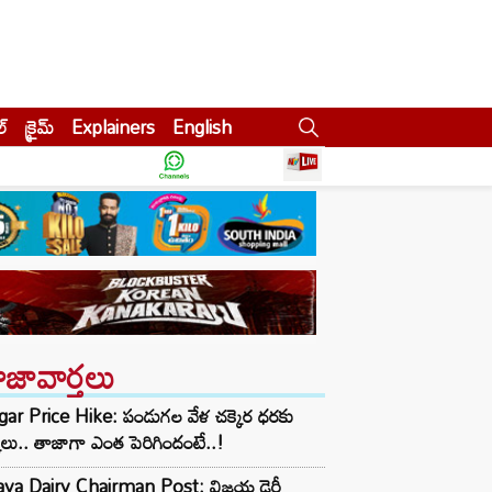
ల్
క్రైమ్
Explainers
English
ాజావార్తలు
gar Price Hike: పండుగల వేళ చక్కెర ధరకు
్కలు.. తాజాగా ఎంత పెరిగిందంటే..!
jaya Dairy Chairman Post: విజయ డైరీ