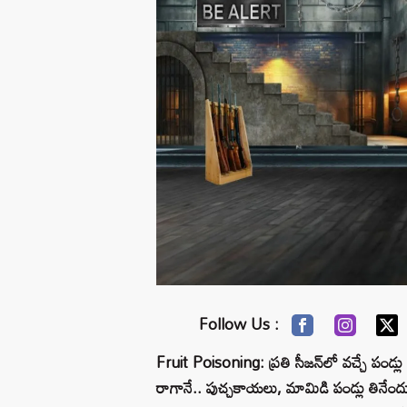
Follow Us :
Fruit Poisoning: ప్రతి సీజన్‌లో వచ్చే పండ్ల
రాగానే.. పుచ్చకాయలు, మామిడి పండ్లు తినేం