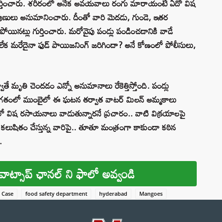
 గుర్తించారు. శరీరంలో అనేక అవయవాలు రంగు మారాయంటే ఏదో విష
ిపుణులు అనుమానించారు. దీంతో వారి మెదడు, గుండె, ఇతర
ోయినట్లు గుర్తించారు. మరోవైపు పండ్లు పండించడానికి వాడే
క మరేదైనా ఫుడ్ పాయిజనింగ్ జరిగిందా? అనే కోణంలో పోలీసులు,
ాతే మృతి చెందడం ఎన్నో అనుమానాలు రేకెత్తిస్తోంది. పండ్లు
ి. గతంలో ముంబైలో ఈ ఘటన తర్వాత వాటర్ మిలన్‌ అమ్మకాలు
లలో విష రసాయనాలు వాడుతున్నారనే ప్రచారం.. వాటి విక్రయాలపై
లుషితం చేస్తున్న వారిపై.. తూతూ మంత్రంగా కాకుండా కఠిన
.
వాట్సాప్ ఛానల్ ని ఫాలో అవ్వండి
 Case
food safety department
hyderabad
Mangoes