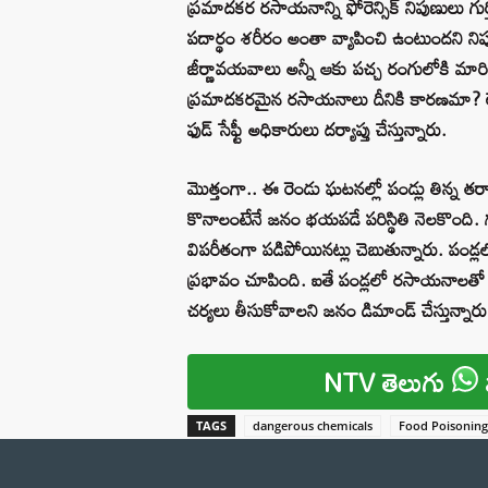
ప్రమాదకర రసాయనాన్ని ఫోరెన్సిక్ నిపుణులు
పదార్థం శరీరం అంతా వ్యాపించి ఉంటుందని న
జీర్ణావయవాలు అన్నీ ఆకు పచ్చ రంగులోకి మారిప
ప్రమాదకరమైన రసాయనాలు దీనికి కారణమా? లే
ఫుడ్ సేఫ్టీ అధికారులు దర్యాప్తు చేస్తున్నారు.
మొత్తంగా.. ఈ రెండు ఘటనల్లో పండ్లు తిన్న తర్వ
కొనాలంటేనే జనం భయపడే పరిస్థితి నెలకొంద
విపరీతంగా పడిపోయినట్లు చెబుతున్నారు. పండ్
ప్రభావం చూపింది. ఐతే పండ్లలో రసాయనాలతో క
చర్యలు తీసుకోవాలని జనం డిమాండ్ చేస్తున్నారు
NTV తెలుగు
TAGS
dangerous chemicals
Food Poisoning