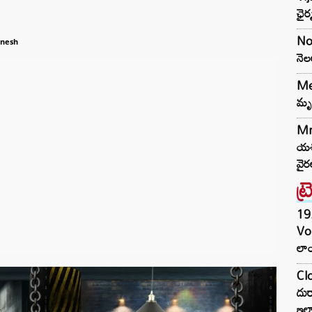
ఛైర
Nor
anesh
నెల
Med
మృత
Mr
యశస
వైర
ట్
19.
Vo
లాం
Clo
దుర
ఇల