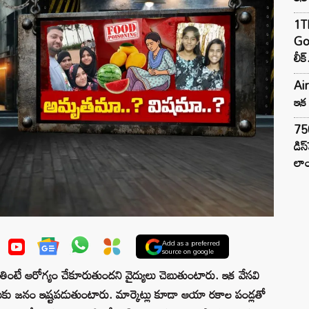
1TB
Goo
లీక్
Air
ఇక 
75
డిస
లాం
Add as a preferred
source on google
ు తింటే ఆరోగ్యం చేకూరుతుందని వైద్యులు చెబుతుంటారు. ఇక వేసవి
దుకు జనం ఇష్టపడుతుంటారు. మార్కెట్లు కూడా ఆయా రకాల పండ్లతో