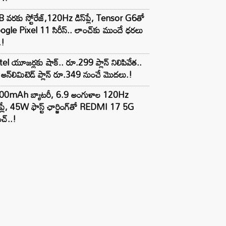
 వరకు స్టోరేజ్,120Hz డిస్‌ప్లే, Tensor G6తో
gle Pixel 11 సిరీస్.. లాంచ్⁭కు ముందే ధరలు
.!
tel యూజర్లకు షాక్.. రూ.299 ప్లాన్ నిలిపివేత..
అన్‌లిమిటెడ్ ప్లాన్ రూ.349 నుంచే మొదలు.!
00mAh బ్యాటరీ, 6.9 అంగుళాల 120Hz
్‌ప్లే, 45W ఫాస్ట్ ఛార్జింగ్‌తో REDMI 17 5G
చ్..!