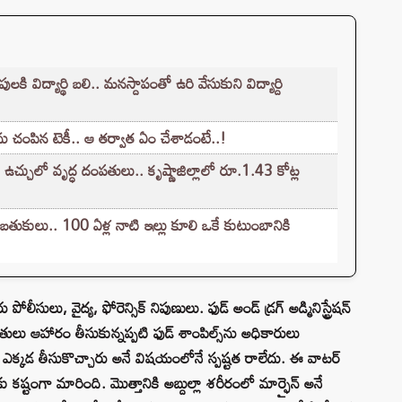
 విద్యార్థి బలి.. మనస్దాపంతో ఉరి వేసుకుని విద్యార్ది
యను చంపిన టెకీ.. ఆ తర్వాత ఏం చేశాడంటే..!
 ఉచ్చులో వృద్ధ దంపతులు.. కృష్ణాజిల్లాలో రూ.1.43 కోట్ల
 బతుకులు.. 100 ఏళ్ల నాటి ఇల్లు కూలి ఒకే కుటుంబానికి
ు పోలీసులు, వైద్య, ఫోరెన్సిక్ నిపుణులు. ఫుడ్ అండ్ డ్రగ్ అడ్మినిస్ట్రేషన్
ితులు ఆహారం తీసుకున్నప్పటి ఫుడ్ శాంపిల్స్‌ను అధికారులు
 ఎక్కడ తీసుకొచ్చారు అనే విషయంలోనే స్పష్టత రాలేదు. ఈ వాటర్
కష్టంగా మారింది. మొత్తానికి అబ్దుల్లా శరీరంలో మార్ఫైన్ అనే