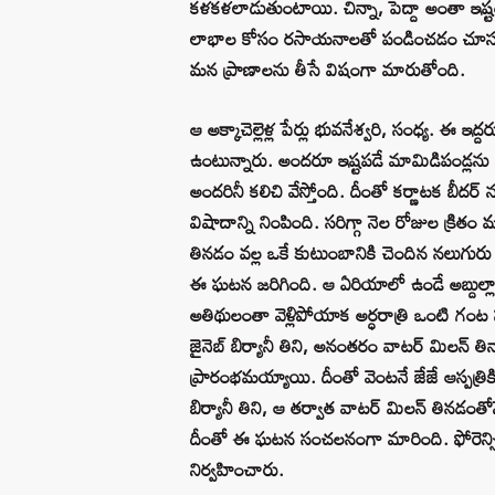
కళకళలాడుతుంటాయి. చిన్నా, పెద్దా అంతా ఇష్ట
లాభాల కోసం రసాయనాలతో పండించడం చూస్తూ
మన ప్రాణాలను తీసే విషంగా మారుతోంది.
ఆ అక్కాచెల్లెళ్ల పేర్లు భువనేశ్వరి, సంధ్య
ఉంటున్నారు. అందరూ ఇష్టపడే మామిడిపండ్లను ఇష్ట
అందరినీ కలిచి వేస్తోంది. దీంతో కర్ణాటక బ
విషాదాన్ని నింపింది. సరిగ్గా నెల రోజుల క్రిత
తినడం వల్ల ఒకే కుటుంబానికి చెందిన నలుగుర
ఈ ఘటన జరిగింది. ఆ ఏరియాలో ఉండే అబ్దుల్లా డ
అతిథులంతా వెళ్లిపోయాక అర్ధరాత్రి ఒంటి గంట
జైనెబ్ బిర్యానీ తిని, అనంతరం వాటర్ మిలన్ తిన్
ప్రారంభమయ్యాయి. దీంతో వెంటనే జేజే ఆస్పత్రిక
బిర్యానీ తిని, ఆ తర్వాత వాటర్ మిలన్ తిన
దీంతో ఈ ఘటన సంచలనంగా మారింది. ఫోరెన్సిక్
నిర్వహించారు.