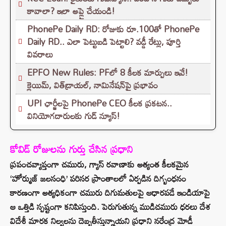
కావాలా? ఇలా అప్లై చేయండి!
PhonePe Daily RD: రోజుకు రూ.100తో PhonePe
Daily RD.. ఎలా పెట్టుబడి పెట్టాలి? వడ్డీ రేట్లు, పూర్తి
వివరాలు
EPFO New Rules: PFలో 8 కీలక మార్పులు ఇవే!
క్లెయిమ్, విత్‌డ్రాయల్, నామినేషన్‌పై ప్రభావం
UPI ఛార్జీలపై PhonePe CEO కీలక ప్రకటన..
వినియోగదారులకు గుడ్ న్యూస్!
కోవిడ్ రోజులను గుర్తు చేసిన ప్రధాని
ప్రపంచవ్యాప్తంగా చమురు, గ్యాస్ రవాణాకు అత్యంత కీలకమైన
‘హోర్ముజ్ జలసంధి’ పరిసర ప్రాంతాలలో ఏర్పడిన దిగ్బంధనం
కారణంగా అత్యధికంగా చమురు దిగుమతులపై ఆధారపడే ఇండియాపై
ఆ ఒత్తిడి స్పష్టంగా కనిపిస్తుంది. పెరుగుతున్న ముడిచమురు ధరలు దేశ
విదేశీ మారక నిల్వలను దెబ్బతీస్తున్నాయని ప్రధాని నరేంద్ర మోడీ