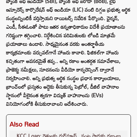
బ్యాంక్ ఆఫ్ ఇండియా (SBI), బ్యాంక్ ఆఫ్ బరోడా (BoB), లైఫ్
ఇన్సూరెన్స్ కార్పొరేషన్ ఆఫ్ ఇండియా (LIC) వంటి దిగ్గజ ప్రభుత్వ ఆర్థిక
సంస్థలన్నింటికీ వర్తిస్తాయని రాయిటర్స్ నివేదిక పేర్కొంది. ఛైర్మన్‌,
ఎండీ, సీఈఓలతో పాటు ఇతర ఉన్నతాధికారుల విదేశీ ప్రయాణాలను
గరిష్టంగా తగ్గించాలి. నిర్దేశించిన పరిమితులకు లోబడి మాత్రమే
ప్రయాణాలు ఉండాలి. సాధ్యమైనంత వరకు అంతర్జాతీయ
కార్యక్రమాలకు వర్చువల్‌గానే హాజరు కావాలి. ఫిజికల్‌గా హాజరు
కచ్చితంగా అవసరమైతే తప్ప.. అన్ని రకాల అంతర్గత సమావేశాలు,
ప్రాజెక్టు సమీక్షలు, సూచనలను వీడియో కాన్ఫరెన్సింగ్ ద్వారానే
నిర్వహించాలి. అన్ని ప్రభుత్వ ఆర్థిక సంస్థల ప్రధాన కార్యాలయాలు,
బ్రాంచ్‌లలో ప్రస్తుతం అద్దెకు తీసుకున్న పెట్రోల్, డీజిల్ వాహనాల
స్థానంలో వీలైనంత త్వరగా విద్యుత్ వాహనాలను (EVs)
వినియోగంలోకి తీసుకురావాలని ఆదేశించారు.
Also Read
KCC Loan: రైతులకు గుడ్‌న్యూస్.. పంట సాగుకు డబ్బులు