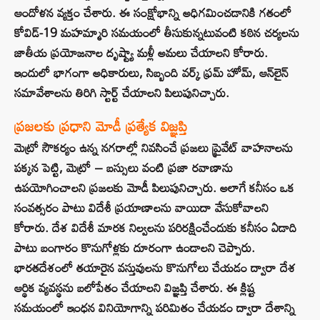
ఆందోళన వ్యక్తం చేశారు. ఈ సంక్షోభాన్ని అధిగమించడానికి గతంలో
కోవిడ్-19 మహమ్మారి సమయంలో తీసుకున్నటువంటి కఠిన చర్యలను
జాతీయ ప్రయోజనాల దృష్ట్యా మళ్లీ అమలు చేయాలని కోరారు.
ఇందులో భాగంగా అధికారులు, సిబ్బంది వర్క్ ఫ్రమ్ హోమ్, ఆన్‌లైన్
సమావేశాలను తిరిగి స్టార్ట్ చేయాలని పిలుపునిచ్చారు.
ప్రజలకు ప్రధాని మోడీ ప్రత్యేక విజ్ఞప్తి
మెట్రో సౌకర్యం ఉన్న నగరాల్లో నివసించే ప్రజలు ప్రైవేట్ వాహనాలను
పక్కన పెట్టి, మెట్రో – బస్సులు వంటి ప్రజా రవాణాను
ఉపయోగించాలని ప్రజలకు మోడీ పిలుపునిచ్చారు. అలాగే కనీసం ఒక
సంవత్సరం పాటు విదేశీ ప్రయాణాలను వాయిదా వేసుకోవాలని
కోరారు. దేశ విదేశీ మారక నిల్వలను పరిరక్షించేందుకు కనీసం ఏడాది
పాటు బంగారం కొనుగోళ్లకు దూరంగా ఉండాలని చెప్పారు.
భారతదేశంలో తయారైన వస్తువులను కొనుగోలు చేయడం ద్వారా దేశ
ఆర్థిక వ్యవస్థను బలోపేతం చేయాలని విజ్ఞప్తి చేశారు. ఈ క్లిష్ట
సమయంలో ఇంధన వినియోగాన్ని పరిమితం చేయడం ద్వారా దేశాన్ని