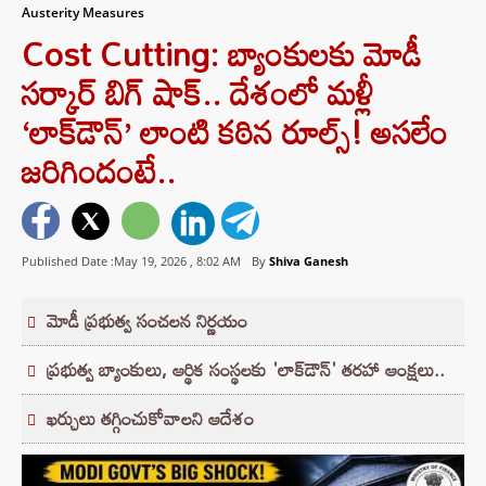
Austerity Measures
Cost Cutting: బ్యాంకులకు మోడీ
సర్కార్ బిగ్ షాక్.. దేశంలో మళ్లీ
‘లాక్‌డౌన్’ లాంటి కఠిన రూల్స్! అసలేం
జరిగిందంటే..
Published Date :May 19, 2026 ,
8:02 AM
By
Shiva Ganesh
మోడీ ప్రభుత్వ సంచలన నిర్ణయం
ప్రభుత్వ బ్యాంకులు, ఆర్థిక సంస్థలకు 'లాక్‌డౌన్' తరహా ఆంక్షలు..
ఖర్చులు తగ్గించుకోవాలని ఆదేశం