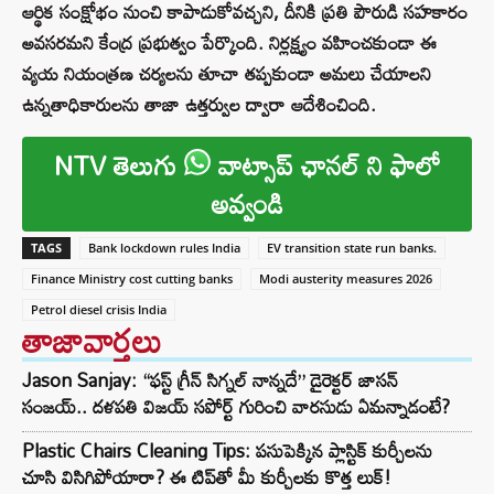
ఆర్థిక సంక్షోభం నుంచి కాపాడుకోవచ్చని, దీనికి ప్రతి పౌరుడి సహకారం
అవసరమని కేంద్ర ప్రభుత్వం పేర్కొంది. నిర్లక్ష్యం వహించకుండా ఈ
వ్యయ నియంత్రణ చర్యలను తూచా తప్పకుండా అమలు చేయాలని
ఉన్నతాధికారులను తాజా ఉత్తర్వుల ద్వారా ఆదేశించింది.
NTV తెలుగు
వాట్సాప్ ఛానల్ ని ఫాలో
అవ్వండి
TAGS
Bank lockdown rules India
EV transition state run banks.
Finance Ministry cost cutting banks
Modi austerity measures 2026
Petrol diesel crisis India
తాజావార్తలు
Jason Sanjay: “ఫస్ట్ గ్రీన్ సిగ్నల్ నాన్నదే” డైరెక్టర్‌ జాసన్
సంజయ్.. దళపతి విజయ్ సపోర్ట్ గురించి వారసుడు ఏమన్నాడంటే?
Plastic Chairs Cleaning Tips: పసుపెక్కిన ప్లాస్టిక్ కుర్చీలను
చూసి విసిగిపోయారా? ఈ టిప్‌తో మీ కుర్చీలకు కొత్త లుక్!