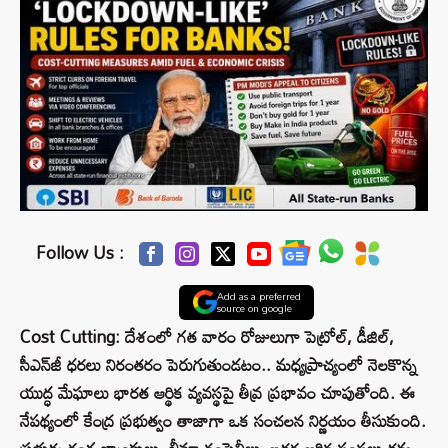
Follow Us :
Add as a preferred
source on google
Cost Cutting: దేశంలో గత వారం రోజులుగా పెట్రోల్, డీజిల్,
సీఎన్‌జీ ధరలు నిరంతరం పెరుగుతుండటం.. మధ్యప్రాచ్యంలో నెలకొన్న
యుద్ధ మేఘాలు భారత ఆర్థిక వ్యవస్థపై తీవ్ర ప్రభావం చూపుతోంది. ఈ
నేపథ్యంలో కేంద్ర ప్రభుత్వం తాజాగా ఒక సంచలన నిర్ణయం తీసుకుంది.