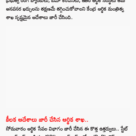
ప్రభుత్వ రంగ బ్యాంకులు, బీమా కంపెనీలు, ఇతర ఆర్థిక సంస్థలు తమ
అనవసర ఖర్చులను తక్షణమే తగ్గించుకోవాలని కేంద్ర ఆర్థిక మంత్రిత్వ
శాఖ స్పష్టమైన ఆదేశాలు జారీ చేసింది.
కీలక ఆదేశాలు జారీ చేసిన ఆర్థిక శాఖ..
సోమవారం ఆర్థిక సేవల విభాగం జారీ చేసిన ఈ కొత్త ఉత్తర్వులు.. స్టేట్