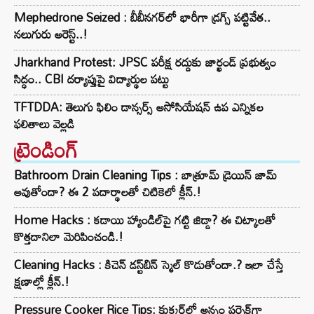
Mephedrone Seized : బీబీనగర్‌లో భారీగా డ్రగ్స్ పట్టివేత..
నలుగురు అరెస్ట్..!
Jharkhand Protest: JPSC పరీక్ష రద్దుకు జార్ఖండ్ ప్రభుత్వం
సిద్ధం.. CBI దర్యాప్తుపై విద్యార్థుల పట్టు
TFTDDA: తెలుగు ఫిలిం డాన్సర్స్ అసోసియేషన్ ఉప ఎన్నికల
ఫలితాలు వెల్లడి
ట్రెండింగ్‌
Bathroom Drain Cleaning Tips : బాత్రూమ్ డ్రెయిన్ జామ్
అవుతోందా? ఈ 2 పదార్థాలతో చిటికెలో క్లీన్.!
Home Hacks : కడాయి హ్యాండిల్‌పై గట్టి జిడ్డా? ఈ చిట్కాలతో
కొత్తదానిలా మెరిపించండి.!
Cleaning Hacks : కిచెన్ డస్ట్‌బిన్ స్మెల్ కొడుతోందా.? ఇలా చేస్తే
క్షణాల్లో క్లీన్.!
Pressure Cooker Rice Tips: కుక్కర్‌లో అన్నం పర్ఫెక్ట్‌గా