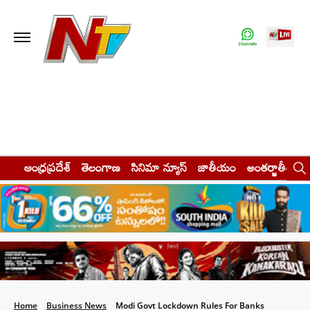
ఆంధ్రప్రదేశ్
తెలంగాణ
సినిమా న్యూస్
జాతీయం
అంతర్జాతీయం
Home
Business News
Modi Govt Lockdown Rules For Banks