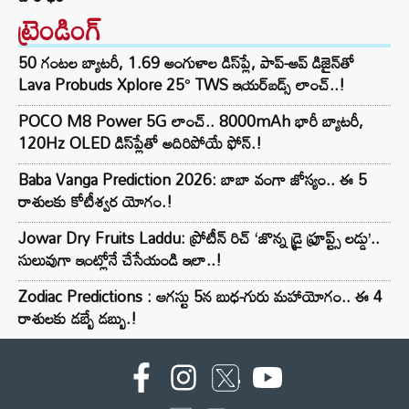
ట్రెండింగ్‌
50 గంటల బ్యాటరీ, 1.69 అంగుళాల డిస్‌ప్లే, పాప్-అప్ డిజైన్‌తో
Lava Probuds Xplore 25° TWS ఇయర్‌బడ్స్ లాంచ్..!
POCO M8 Power 5G లాంచ్.. 8000mAh భారీ బ్యాటరీ,
120Hz OLED డిస్‌ప్లేతో అదిరిపోయే ఫోన్.!
Baba Vanga Prediction 2026: బాబా వంగా జోస్యం.. ఈ 5
రాశులకు కోటీశ్వర యోగం.!
Jowar Dry Fruits Laddu: ప్రోటీన్ రిచ్ ‘జొన్న డ్రై ఫ్రూప్ట్స్ లడ్డు’..
సులువుగా ఇంట్లోనే చేసేయండి ఇలా..!
Zodiac Predictions : ఆగస్టు 5న బుధ-గురు మహాయోగం.. ఈ 4
రాశులకు డబ్బే డబ్బు.!