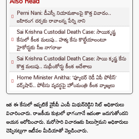
Also Read
Perni Nani: డీఎస్సీ నియామకాలపై కొత్త వివాదం..
బహిరంగ చర్చకు రావాలన్న పేర్ని నాని
Sai Krishna Custodial Death Case: సాయికృష్ణ
కేసులో కీలక మలుపు.. హత్య కేసు కొట్టేయాలంటూ
హైకోర్టుకు సీఐ నాగరాజు
Sai Krishna Custodial Death Case: సాయి కృష్ణ కేసు
కొత్త మలుపు.. సుప్రీంకోర్టు కీలక ఆదేశాలు
Home Minister Anitha: ‘ఫ్యూచర్ రెడీ ఏపీ పోలీస్’
వర్క్‌షాప్.. పోలీసు వ్యవస్థపై హోంమంత్రి కీలక వ్యాఖ్యలు
ఇక ఈ కేసులో ఇప్పటికే వైసీపీ ఎంపీ మిథున్‌రెడ్డిని సిట్ అధికారులు
విచారించారు. రాజకీయ కుట్రలో భాగంగానే ఇదంతా జరుగుతోందని
ఆయన ఆరోపించారు. మరోసారి విచారణకు పిలుస్తామని అధికారులు
చెప్పినట్లుగా ఇటీవల మీడియాతో వెల్లడించారు.