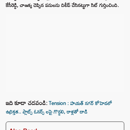
కేసీరెడ్డి, చాణక్య చెప్పిన పనులను దిలీప్ చేసినట్టుగా సిట్ గుర్తించింది.
ఇది కూడా చదవండి:
Tension : హయత్ నగర్ కోహెడలో
ఉద్రిక్తత.. ప్లాట్స్ ఓనర్స్ లపై గొడ్డలి, రాళ్లతో దాడి