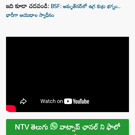
ఇది కూడా చదవండి:
BSF: అమృత్‌సర్‌లో ఉగ్ర కుట్ర భగ్నం..
భారీగా ఆయుధాల స్వాధీనం
NTV తెలుగు
వాట్సాప్ ఛానల్ ని ఫాలో