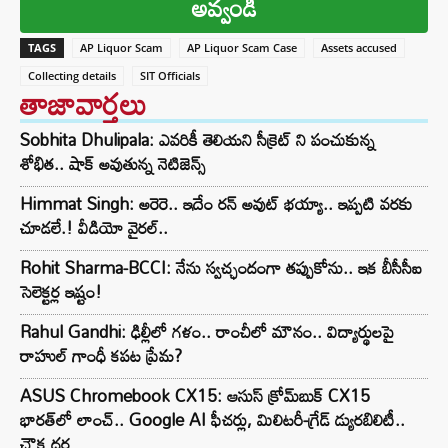
అవ్వండి
TAGS
AP Liquor Scam
AP Liquor Scam Case
Assets accused
Collecting details
SIT Officials
తాజావార్తలు
Sobhita Dhulipala: ఎవరికీ తెలియని సీక్రెట్ ని పంచుకున్న
శోభిత.. షాక్ అవుతున్న నెటిజెన్స్
Himmat Singh: అరెరె.. ఇదేం రన్ అవుట్ భయ్యా.. ఇప్పటి వరకు
చూడలే.! వీడియో వైరల్..
Rohit Sharma-BCCI: నేను స్వచ్ఛందంగా తప్పుకోను.. ఇక బీసీసీఐ
సెలెక్టర్ల ఇష్టం!
Rahul Gandhi: ఢిల్లీలో గళం.. రాంచీలో మౌనం.. విద్యార్థులపై
రాహుల్ గాంధీ కపట ప్రేమ?
ASUS Chromebook CX15: ఆసుస్ క్రోమ్‌బుక్ CX15
భారత్‌లో లాంచ్.. Google AI ఫీచర్లు, మిలిటరీ-గ్రేడ్ డ్యురబిలిటీ..
చౌక ధర