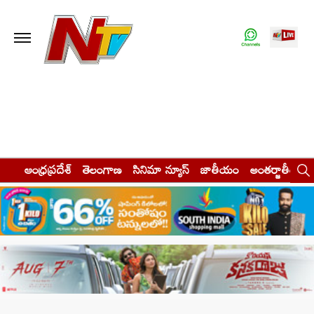
ఆంధ్రప్రదేశ్
తెలంగాణ
సినిమా న్యూస్
జాతీయం
అంతర్జాతీయం