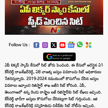
Follow Us :
Add as a preferred
source on google
ఏపీ లిక్కర్ స్కామ్ కేసులో సిట్ జోరు పెంచింది. ఈ కేసులో అరెస్టైన ఏ1
కేసీరెడ్డి రాజశేఖర్‌రెడ్డి, ఏ8 చాణక్య ఆస్తుల వివరాలను సిట్ అధికారులు
సేకరిస్తున్నారు. 2019-2024 సమయంలో కొనుగోలు చేసిన ఆస్తుల
వివరాలు ఇవ్వాలని రిజిస్ట్రార్ శాఖ ఐజీని సిట్ కోరింది. ఏపీ,
తెలంగాణలో ఉన్న రెండు రాష్ట్రాల ఐజీ రిజిస్ట్రార్‌కు సిట్ లేఖలు ఇచ్చింది.
కేసీరెడ్డి భారీగా ఆస్తులు కొనుగోలు చేసినట్లుగా సిట్ గుర్తించింది. ఇక
కేసీరెడ్డి రాజశేఖర్‌రెడ్డి సన్నిహితుడు దిలీప్‌కు సిట్ నోటీసు ఇచ్చింది.