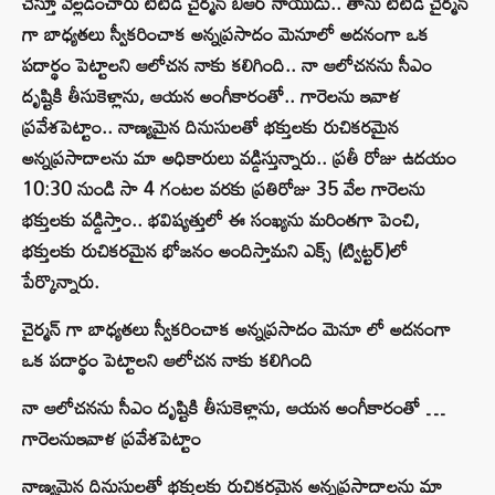
చేస్తూ వెల్లడించారు టీటీడీ చైర్మన్‌ బీఆర్‌ నాయుడు.. తాను టీటీడీ చైర్మన్
గా బాధ్యతలు స్వీకరించాక అన్నప్రసాదం మెనూలో అదనంగా ఒక
పదార్థం పెట్టాలని ఆలోచన నాకు కలిగింది.. నా ఆలోచనను సీఎం
దృష్టికి తీసుకెళ్లాను, ఆయన అంగీకారంతో.. గారెలను ఇవాళ
ప్రవేశపెట్టాం.. నాణ్యమైన దినుసులతో భక్తులకు రుచికరమైన
అన్నప్రసాదాలను మా అధికారులు వడ్డిస్తున్నారు.. ప్రతీ రోజు ఉదయం
10:30 నుండి సా 4 గంటల వరకు ప్రతిరోజు 35 వేల గారెలను
భక్తులకు వడ్డిస్తాం.. భవిష్యత్తులో ఈ సంఖ్యను మరింతగా పెంచి,
భక్తులకు రుచికరమైన భోజనం అందిస్తామని ఎక్స్‌ (ట్విట్టర్‌)లో
పేర్కొన్నారు.
చైర్మన్ గా బాధ్యతలు స్వీకరించాక అన్నప్రసాదం మెనూ లో అదనంగా
ఒక పదార్థం పెట్టాలని ఆలోచన నాకు కలిగింది
నా ఆలోచనను సీఎం దృష్టికి తీసుకెళ్లాను, ఆయన అంగీకారంతో …
గారెలనుఇవాళ ప్రవేశపెట్టాం
నాణ్యమైన దినుసులతో భక్తులకు రుచికరమైన అన్నప్రసాదాలను మా