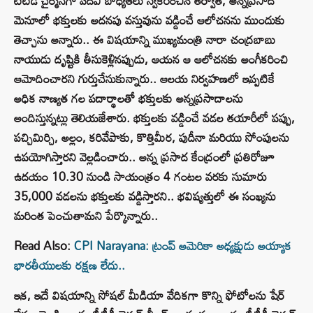
టీటీడీ చైర్మన్‌గా పదవీ బాధ్యతలు స్వీకరించిన తర్వాత, అన్నప్రసాద
మెనూలో భక్తులకు అదనపు వస్తువును వడ్డించే ఆలోచనను ముందుకు
తెచ్చాను అన్నారు.. ఈ విషయాన్ని ముఖ్యమంత్రి నారా చంద్రబాబు
నాయుడు దృష్టికి తీసుకెళ్లినప్పుడు, ఆయన ఆ ఆలోచనకు అంగీకరించి
ఆమోదించారని గుర్తుచేసుకున్నారు.. ఆలయ నిర్వహణలో ఇప్పటికే
అధిక నాణ్యత గల పదార్థాలతో భక్తులకు అన్నప్రసాదాలను
అందిస్తున్నట్లు తెలియజేశారు. భక్తులకు వడ్డించే వడల తయారీలో పప్పు,
పచ్చిమిర్చి, అల్లం, కరివేపాకు, కొత్తిమీర, పుదీనా మరియు సోంపులను
ఉపయోగిస్తారని వెల్లడించారు.. అన్న ప్రసాద కేంద్రంలో ప్రతిరోజూ
ఉదయం 10.30 నుండి సాయంత్రం 4 గంటల వరకు సుమారు
35,000 వడలను భక్తులకు వడ్డిస్తారని.. భవిష్యత్తులో ఈ సంఖ్యను
మరింత పెంచుతామని పేర్కొన్నారు..
Read Also:
CPI Narayana: ట్రంప్ అమెరికా అధ్యక్షుడు అయ్యాక
భారతీయులకు రక్షణ లేదు..
ఇక, ఇదే విషయాన్ని సోషల్‌ మీడియా వేదికగా కొన్ని ఫోటోలను షేర్‌