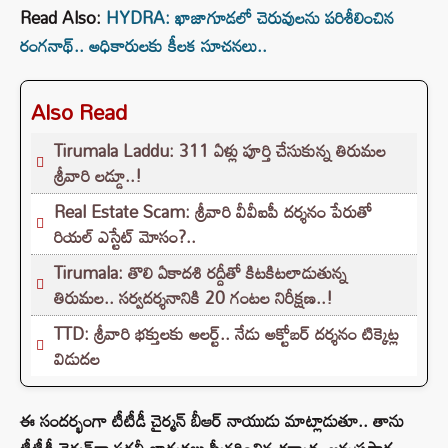
Read Also:
HYDRA: ఖాజాగూడలో చెరువులను పరిశీలించిన
రంగనాథ్.. అధికారులకు కీలక సూచనలు..
Also Read
Tirumala Laddu: 311 ఏళ్లు పూర్తి చేసుకున్న తిరుమల
శ్రీవారి లడ్డూ..!
Real Estate Scam: శ్రీవారి వీవీఐపీ దర్శనం పేరుతో
రియల్ ఎస్టేట్ మోసం?..
Tirumala: తొలి ఏకాదశి రద్దీతో కిటకిటలాడుతున్న
తిరుమల.. సర్వదర్శనానికి 20 గంటల నిరీక్షణ..!
TTD: శ్రీవారి భక్తులకు అలర్ట్.. నేడు అక్టోబర్ దర్శనం టిక్కెట్ల
విడుదల
ఈ సందర్భంగా టీటీడీ చైర్మన్‌ బీఆర్ నాయుడు మాట్లాడుతూ.. తాను