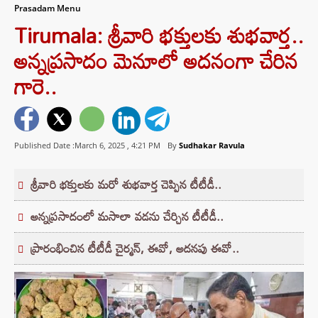
Prasadam Menu
Tirumala: శ్రీవారి భక్తులకు శుభవార్త..
అన్నప్రసాదం మెనూలో అదనంగా చేరిన
గారె..
Published Date :March 6, 2025 ,
4:21 PM
By
Sudhakar Ravula
శ్రీవారి భక్తులకు మరో శుభవార్త చెప్పిన టీటీడీ..
అన్నప్రసాదంలో మసాలా వడను చేర్చిన టీటీడీ..
ప్రారంభించిన టీటీడీ చైర్మన్, ఈవో, అదనపు ఈవో..