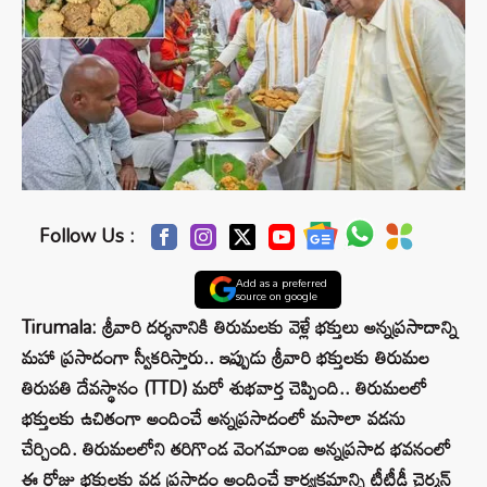
Follow Us :
Add as a preferred
source on google
Tirumala: శ్రీవారి దర్శనానికి తిరుమలకు వెళ్లే భక్తులు అన్నప్రసాదాన్ని
మహా ప్రసాదంగా స్వీకరిస్తారు.. ఇప్పుడు శ్రీవారి భక్తులకు తిరుమల
తిరుపతి దేవస్థానం (TTD) మరో శుభవార్త చెప్పింది.. తిరుమలలో
భక్తులకు ఉచితంగా అందించే అన్నప్రసాదంలో మసాలా వడను
చేర్చింది. తిరుమలలోని తరిగొండ వెంగమాంబ అన్నప్రసాద భవనంలో
ఈ రోజు భక్తులకు వడ ప్రసాదం అందించే కార్యక్రమాన్ని టీటీడీ చైర్మన్