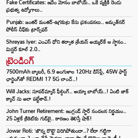
Fake Certificates: ఇదేం మోసం బాబోయ్.. ఒకే వ్యక్తికి రెండు
ప్రభుత్వ ఉద్యోగాలు..
Punjab: జంతర్ మంతర్-ఉగ్రకుట్ర కేసు ప్రకంపనలు.. అమృత్‌సర్
పోలీస్ చీఫ్‌కు ట్రాన్స్‌ఫర్
Shreyas Iyer: ఎంఎస్ ధోని తర్వాత శ్రేయస్ అయ్యర్‌కే ఆ స్థానం..
మిస్టర్ కూల్ 2.0..
ట్రెండింగ్‌
7500mAh బ్యాటరీ, 6.9 అంగుళాల 120Hz డిస్‌ప్లే, 45W ఫాస్ట్
ఛార్జింగ్‌తో REDMI 17 5G లాంచ్..!
Will Jacks: సూపర్‌మ్యాన్ ఫీల్డింగ్.. అయ్యా బాబోయ్..! ఏంటి జాక్
క్యాచ్ ను అలా పట్టేశావ్.!
John Turner Retirement: ఇంగ్లండ్ స్టార్ సంచలన నిర్ణయం..
25 ఏళ్లకే క్రికెట్‌కు గుడ్‌బై.. కారణం తెలిస్తే షాక్!
Jowar Roti: ‘జొన్న రొట్టె’ విరిగిపోతుందా..? లేదా గట్టిగా