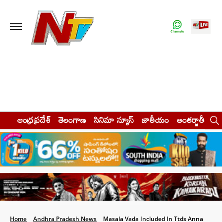
ఆంధ్రప్రదేశ్
తెలంగాణ
సినిమా న్యూస్
జాతీయం
అంతర్జాతీయం
Home
Andhra Pradesh News
Masala Vada Included In Ttds Anna