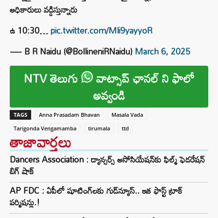
అధికారులు వడ్డిస్తున్నారు
ఉ 10:30…
pic.twitter.com/Mli9yayyoR
— B R Naidu (@BollineniRNaidu)
March 6, 2025
NTV తెలుగు
వాట్సాప్ ఛానల్ ని ఫాలో
అవ్వండి
TAGS
Anna Prasadam Bhavan
Masala Vada
Tarigonda Vengamamba
tirumala
ttd
తాజావార్తలు
Dancers Association : డ్యాన్సర్స్ అసోసియేషన్‌కు ఫిల్మ్ ఫెడరేషన్
బిగ్ షాక్
AP FDC : ఏపీలో షూటింగ్‌లకు గుడ్‌న్యూస్.. ఇక ఫాస్ట్ ట్రాక్
పర్మిషన్లు.!