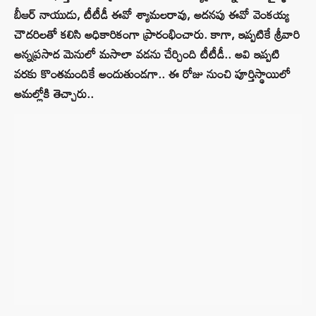
బీఆర్‌ నాయుడు, టీటీడీ ఈవో శ్యామలరావు, అదనపు ఈవో వెంకయ్య
చౌదరిలతో కలిసి అధికారికంగా ప్రారంభించారు. కాగా, ఇప్పటికే శ్రీవారి
అన్నప్రసాద మెనులో మసాలా వడను చేర్చింది టీటీడీ.. అవి ఇప్పటి
వరకు కొంతమందికే అందుతుండగా.. ఈ రోజు నుంచి పూర్తిస్థాయిలో
అమల్లోకి తెచ్చారు..