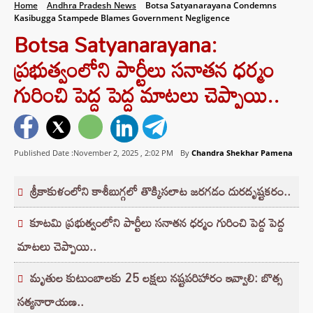
Home
Andhra Pradesh News
Botsa Satyanarayana Condemns
Kasibugga Stampede Blames Government Negligence
Botsa Satyanarayana:
ప్రభుత్వంలోని పార్టీలు సనాతన ధర్మం
గురించి పెద్ద పెద్ద మాటలు చెప్పాయి..
Published Date :November 2, 2025 ,
2:02 PM
By
Chandra Shekhar Pamena
శ్రీకాకుళంలోని కాశీబుగ్గలో తొక్కిసలాట జరగడం దురదృష్టకరం..
కూటమి ప్రభుత్వంలోని పార్టీలు సనాతన ధర్మం గురించి పెద్ద పెద్ద
మాటలు చెప్పాయి..
మృతుల కుటుంబాలకు 25 లక్షలు నష్టపరిహారం ఇవ్వాలి: బొత్స
సత్యనారాయణ..