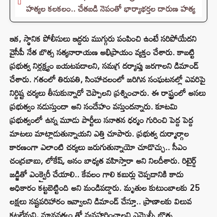
హత్యల కలకలం.. చేతబడి నెపంతో భార్యాభర్తల దారుణ హత్య
ఇక, స్థానిక పోలీసులు ఇద్దరు ముగ్గురు పంపించి ఉంటే సరిపోయేదని
వైసీపీ నేత బొత్స సత్యనారాయణ అభిప్రాయం వ్యక్తం చేశారు. కాబట్టి
ప్రభుత్వ నిర్లక్ష్యం బయటపడాలని, సమగ్ర దర్యాప్తు జరగాలని డిమాండ్
చేశారు. గతంలో తిరుపతి, సింహాచలంలో జరిగిన సంఘటనల్లో ఎవరిపై
నిర్దిష్ట చర్యలు తీసుకున్నారో చెప్పాలని ప్రశ్నించారు. ఈ రాష్ట్రంలో అసలు
ప్రభుత్వం నడుస్తుందా అని సందేహం వస్తుందన్నారు. కూటమి
ప్రభుత్వంలో ఉన్న మూడు పార్టీలు సనాతన ధర్మం గురించి పెద్ద పెద్ద
మాటలు మాట్లాడుతున్నాయని ఎత్తి చూపారు. ప్రభుత్వ దుర్మార్గాల
కారణంగా ఎలాంటి చర్యలు జరుగుతున్నాయో చూడొచ్చు.. సీఎం
చంద్రబాబు, లోకేష్, ఆనం బాధ్యత వహిస్తారా అని నిలదీశారు. రిటైర్డ్
జడ్జితో ఎంక్వైరీ చేయాలి.. కేవలం గాలి కబుర్లు చెప్పడానికి కాదు
అధికారం కట్టబెట్టింది అని మండిపడ్డారు. మృతుల కుటుంబాలకు 25
లక్షలు నష్టపరిహారం ఇవ్వాలని డిమాండ్ చేస్తూ.. ప్రాణాలకు విలువ
కట్టలేమని, మానవత్వం తో వ్యవహరించాలని ఎమ్మెల్సీ బొత్స