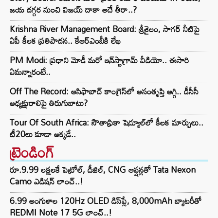
జయ దగ్గర నుంచి విజయ్ దాకా అదే తీరా..?
Krishna River Management Board: శ్రీశైలం, సాగర్ నీటిపై
ఏపీ కీలక ప్రతిపాదన.. కేఆర్ఎంబీకి లేఖ
PM Modi: ప్రధాని మోడీ మరో ఇన్‌స్టాగ్రామ్ వీడియో.. ఈసారి
ఏమన్నారంటే..
Off The Record: ఆసిఫాబాద్ కాంగ్రెస్‌లో అసంతృప్తి అగ్గి.. డీసీసీ
అధ్యక్షురాలిపై తిరుగుబాటు?
Tour Of South Africa: సౌతాఫ్రికా షెడ్యూల్‌లో కీలక మార్పులు..
టీ20లు కూడా అక్కడే..
ట్రెండింగ్‌
రూ.9.99 లక్షలకే పెట్రోల్, డీజిల్, CNG ఆప్షన్లతో Tata Nexon
Camo ఎడిషన్ లాంచ్..!
6.99 అంగుళాల 120Hz OLED డిస్‌ప్లే, 8,000mAh బ్యాటరీతో
REDMI Note 17 5G లాంచ్..!