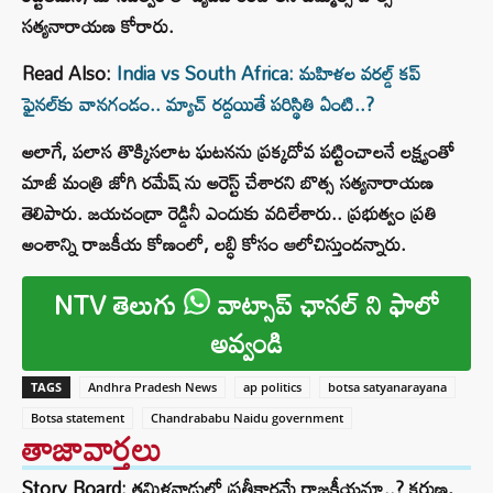
సత్యనారాయణ కోరారు.
Read Also:
India vs South Africa: మహిళల వరల్డ్ కప్
ఫైనల్‌కు వానగండం.. మ్యాచ్ రద్దయితే పరిస్థితి ఏంటి..?
అలాగే, పలాస తొక్కిసలాట ఘటనను ప్రక్కదోవ పట్టించాలనే లక్ష్యంతో
మాజీ మంత్రి జోగి రమేష్ ను అరెస్ట్ చేశారని బొత్స సత్యనారాయణ
తెలిపారు. జయచంద్రా రెడ్డినీ ఎందుకు వదిలేశారు.. ప్రభుత్వం ప్రతి
అంశాన్ని రాజకీయ కోణంలో, లబ్ధి కోసం ఆలోచిస్తుందన్నారు.
NTV తెలుగు
వాట్సాప్ ఛానల్ ని ఫాలో
అవ్వండి
TAGS
Andhra Pradesh News
ap politics
botsa satyanarayana
Botsa statement
Chandrababu Naidu government
తాజావార్తలు
Story Board: తమిళనాడులో ప్రతీకారమే రాజకీయమా..? కరుణ,