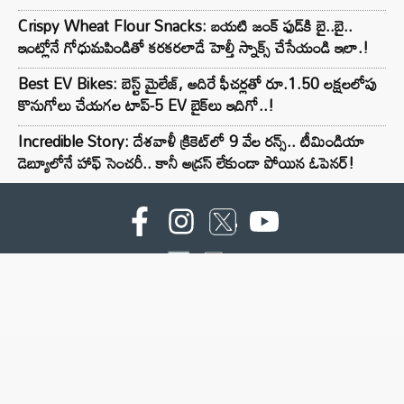
Crispy Wheat Flour Snacks: బయటి జంక్ ఫుడ్‌కి బై..బై..
ఇంట్లోనే గోధుమపిండితో కరకరలాడే హెల్తీ స్నాక్స్ చేసేయండి ఇలా.!
Best EV Bikes: బెస్ట్ మైలేజ్, అదిరే ఫీచర్లతో రూ.1.50 లక్షలలోపు
కొనుగోలు చేయగల టాప్-5 EV బైక్‌లు ఇదిగో..!
Incredible Story: దేశవాళీ క్రికెట్‌లో 9 వేల రన్స్.. టీమిండియా
డెబ్యూలోనే హాఫ్ సెంచరీ.. కానీ అడ్రస్ లేకుండా పోయిన ఓపెనర్!
For advertising contact :9949494238
Email: digital@ntvnetwork.com
Copyright © 2000 - 2026 - NTV