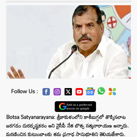
Follow Us :
Add as a preferred
source on google
Botsa Satyanarayana: శ్రీకాకుళంలోని కాశీబుగ్గలో తొక్కిసలాట
జరగడం దురదృష్టకరం అని వైసీపీ నేత బొత్స సత్యనారాయణ అన్నారు.
మరణించిన కుటుంబాలకు తమ ప్రగాఢ సానుభూతిని తెలియజేశారు.