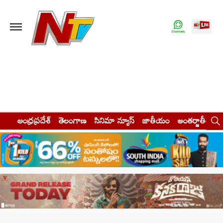
ఆంధ్రప్రదేశ్
తెలంగాణ
సినిమా న్యూస్
జాతీయం
అంతర్జాతీయం