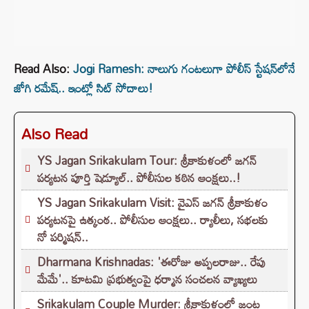
Read Also:
Jogi Ramesh: నాలుగు గంటలుగా పోలీస్ స్టేషన్⁬లోనే
జోగి రమేష్.. ఇంట్లో సిట్ సోదాలు!
Also Read
YS Jagan Srikakulam Tour: శ్రీకాకుళంలో జగన్
పర్యటన పూర్తి షెడ్యూల్.. పోలీసుల కఠిన ఆంక్షలు..!
YS Jagan Srikakulam Visit: వైఎస్‌ జగన్‌ శ్రీకాకుళం
పర్యటనపై ఉత్కంఠ.. పోలీసుల ఆంక్షలు.. ర్యాలీలు, సభలకు
నో పర్మిషన్‌..
Dharmana Krishnadas: 'ఈరోజు అప్పలరాజు.. రేపు
మేమే'.. కూటమి ప్రభుత్వంపై ధర్మాన సంచలన వ్యాఖ్యలు
Srikakulam Couple Murder: శ్రీకాకుళంలో జంట