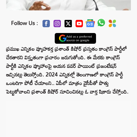
Follow Us :
Add as a preferred
source on google
ప్రముఖ ఎన్నికల వ్యూహకర్త ప్రశాంత్ కిషోర్ ప్రస్తుతం కాంగ్రెస్ పార్టీలో
చేరతారని విస్తృతంగా ప్రచారం జరుగుతోంది. ఈ మేరకు కాంగ్రెస్
పార్టీకి ఎన్నికల వ్యూహాలపై ఆయన పవర్‌ పాయింట్ ప్రజంటేషన్
ఇచ్చినట్లు తెలుస్తోంది. 2024 ఎన్నికల్లో తెలంగాణలో కాంగ్రెస్ పార్టీ
ఒంటరిగా పోటీ చేయాలని.. ఏపీలో మాత్రం వైసీపీతో పొత్తు
పెట్టుకోవాలని ప్రశాంత్ కిషోర్ సూచించినట్లు ఓ వార్త షికారు చేస్తోంది.