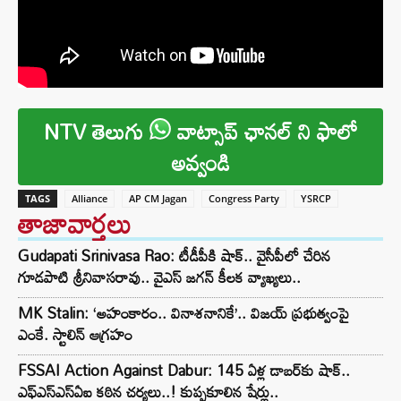
NTV తెలుగు
వాట్సాప్ ఛానల్ ని ఫాలో
అవ్వండి
TAGS
Alliance
AP CM Jagan
Congress Party
YSRCP
తాజావార్తలు
Gudapati Srinivasa Rao: టీడీపీకి షాక్‌.. వైసీపీలో చేరిన
గూడపాటి శ్రీనివాసరావు.. వైఎస్‌ జగన్‌ కీలక వ్యాఖ్యలు..
MK Stalin: ‘అహంకారం.. వినాశనానికే’.. విజయ్ ప్రభుత్వంపై
ఎంకే. స్టాలిన్ ఆగ్రహం
FSSAI Action Against Dabur: 145 ఏళ్ల డాబర్‌కు షాక్..
ఎఫ్‌ఎస్‌ఎస్‌ఏఐ కఠిన చర్యలు..! కుప్పకూలిన షేర్లు..