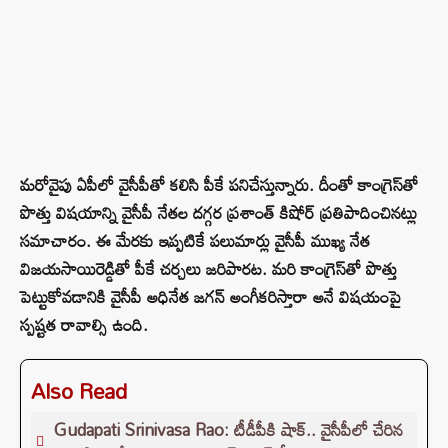
మరోవైపు ఏపీలో వైసీపీతో కలిసి పీకే పనిచేస్తున్నారు. దీంతో కాంగ్రెస్‌తో
పొత్తు విషయాన్ని వైసీపీ నేతల దగ్గర ప్రశాంత్ కిషోర్ ప్రతిపాదించినట్లు
సమాచారం. ఈ మేరకు ఇప్పటికే పలుమార్లు వైసీపీ ముఖ్య నేత
విజయసాయిరెడ్డితో పీకే చర్చలు జరిపారట. మరి కాంగ్రెస్‌తో పొత్తు
పెట్టుకోవడానికి వైసీపీ అధినేత జగన్ అంగీకరిస్తారా అనే విషయంపై
స్పష్టత రావాల్సి ఉంది.
Also Read
Gudapati Srinivasa Rao: టీడీపీకి షాక్‌.. వైసీపీలో చేరిన