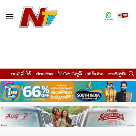
ఆంధ్రప్రదేశ్
తెలంగాణ
సినిమా న్యూస్
జాతీయం
అంతర్జాతీయం