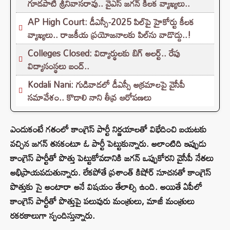
గూడపాటి శ్రీనివాసరావు.. వైఎస్‌ జగన్‌ కీలక వ్యాఖ్యలు..
AP High Court: డీఎస్సీ-2025 పిల్‌పై హైకోర్టు కీలక
వ్యాఖ్యలు.. రాజకీయ ప్రయోజనాలకు పిల్‌ను వాడొద్దు..!
Colleges Closed: విద్యార్థులకు బిగ్ అలర్ట్.. రేపు
విద్యాసంస్థలు బంద్..
Kodali Nani: గుడివాడలో డీఎస్సీ అక్రమాలపై వైసీపీ
సమావేశం.. కొడాలి నాని తీవ్ర ఆరోపణలు
ఎందుకంటే గతంలో కాంగ్రెస్ పార్టీ నిర్ణయాలతో విభేదించి బయటకు
వచ్చిన జగన్ తనకంటూ ఓ పార్టీ పెట్టుకున్నారు. అలాంటిది ఇప్పుడు
కాంగ్రెస్ పార్టీతో పొత్తు పెట్టుకోవడానికి జగన్ ఒప్పుకోరని వైసీపీ నేతలు
అభిప్రాయపడుతున్నారు. లేకపోతే ప్రశాంత్ కిషోర్ సూచనతో కాంగ్రెస్
పొత్తుకు సై అంటారా అనే విషయం తేలాల్సి ఉంది. అయితే ఏపీలో
కాంగ్రెస్ పార్టీతో పొత్తుపై పలువురు మంత్రులు, మాజీ మంత్రులు
రకరకాలుగా స్పందిస్తున్నారు.