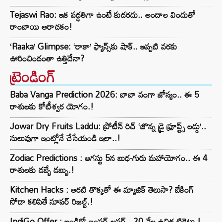
Tejaswi Rao: ఇక పద్ధతిగా ఉంటే కుదరదు.. అందాల విందుతో
రాంబాయి అరాచకం!
‘Raaka’ Glimpse: ‘రాకా’ ఫ్యాన్స్‌కు షాక్.. ఇప్పటి వరకు
ఊరించిందంతా ఉత్తిదేనా?
ట్రెండింగ్‌
Baba Vanga Prediction 2026: బాబా వంగా జోస్యం.. ఈ 5
రాశులకు కోటీశ్వర యోగం.!
Jowar Dry Fruits Laddu: ప్రోటీన్ రిచ్ ‘జొన్న డ్రై ఫ్రూప్ట్స్ లడ్డు’..
సులువుగా ఇంట్లోనే చేసేయండి ఇలా..!
Zodiac Predictions : ఆగస్టు 5న బుధ-గురు మహాయోగం.. ఈ 4
రాశులకు డబ్బే డబ్బు.!
Kitchen Hacks : అరటి తొక్కతో ఈ మ్యాజిక్ తెలుసా? బేకింగ్
సోడా కలిపితే సూపర్ రిజల్ట్.!
IndiGo Offer : ఇండిగో బంపర్ ఆఫర్.. 20 వేల ఉచిత టికెట్లు.!