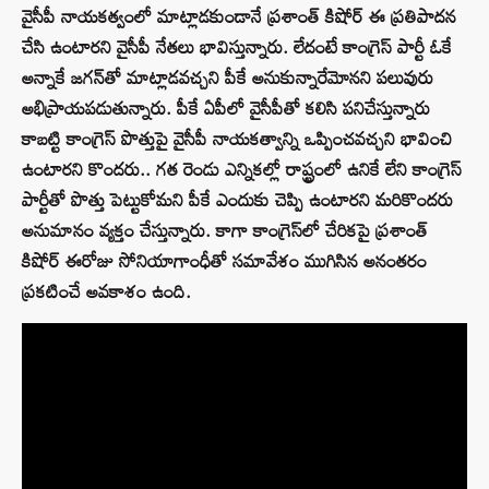
వైసీపీ నాయకత్వంలో మాట్లాడకుండానే ప్రశాంత్ కిషోర్ ఈ ప్రతిపాదన
చేసి ఉంటారని వైసీపీ నేతలు భావిస్తున్నారు. లేదంటే కాంగ్రెస్ పార్టీ ఓకే
అన్నాకే జగన్‌తో మాట్లాడవచ్చని పీకే అనుకున్నారేమోనని పలువురు
అభిప్రాయపడుతున్నారు. పీకే ఏపీలో వైసీపీతో కలిసి పనిచేస్తున్నారు
కాబట్టి కాంగ్రెస్ పొత్తుపై వైసీపీ నాయకత్వాన్ని ఒప్పించవచ్చని భావించి
ఉంటారని కొందరు.. గత రెండు ఎన్నికల్లో రాష్ట్రంలో ఉనికే లేని కాంగ్రెస్
పార్టీతో పొత్తు పెట్టుకోమని పీకే ఎందుకు చెప్పి ఉంటారని మరికొందరు
అనుమానం వ్యక్తం చేస్తున్నారు. కాగా కాంగ్రెస్‌లో చేరికపై ప్రశాంత్
కిషోర్ ఈరోజు సోనియాగాంధీతో సమావేశం ముగిసిన అనంతరం
ప్రకటించే అవకాశం ఉంది.