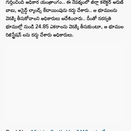
గుర్తించింది అధికార యంత్రాంగం.. ఈ నేపథ్యంలో జిల్లా కలెక్టర్ అరుణ్
బాబు, అసైన్డ్ ల్యాండ్స్ కేటాయింపును రద్దు చేశారు.. ఆ భూములను
వెనక్కి తీసుకోవాలని అధికారులు ఆదేశించారు.. దీంతో సరస్వతి
భూముల్లో నుండి 24.85 ఎకరాలను వెనక్కి తీసుకుంటూ, ఆ భూముల
రిజిస్ట్రేషన్ లను రద్దు చేశారు అధికారులు.