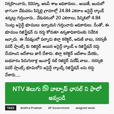
నిర్వహించారు, రెవెన్యూ, అటవీ శాఖ అధికారులు.. అయితే, ఇందులో
భాగంగా వేమవరం పిన్నెల్లి గ్రామాల్లో 24.84 ఎకరాల అసైన్డ్ ల్యాండ్
ఉన్నట్లు గుర్తించారు.. వేమవరంలో 20 ఎకరాలు, పిన్నిలిలో 4.84
సెంట్లు అసైన్డ్ భూములు ఉన్నాయని గుర్తించారు అధికారులు. దీంతో, ఈ
భూముల రిజిస్ట్రేషన్ ను రద్దు కోరుతూ ఉన్నతాధికారులకు నివేదిక
ఇచ్చారు. ఈ నేపథ్యంలో పల్నాడు జిల్లా కలెక్టర్, అరుణ్ బాబు, సరస్వతీ
పవర్ ప్లాంట్స్ కు రిజిస్టర్ అయిన అసైన్డ్ ల్యాండ్ ల రిజిస్ట్రేషన్ రద్దు
చేయాలని ఆదేశాలు జారీ చేశారు. జిల్లా కలెక్టర్ ఆదేశాల మేరకు,
బుధవారం పిడుగురాళ్ల ఇంచార్జ్ సబ్ రిజిస్టర్ సురేష్ బాబు.. సరస్వతి
పవర్ ప్లాంట్స్ భూమిలోని అసైన్డ్ ల్యాండ్స్ రిజిస్ట్రేషన్ లను రద్దు
చేశారు…
NTV తెలుగు
వాట్సాప్ ఛానల్ ని ఫాలో
అవ్వండి
TAGS
Andhra Pradesh
AP Government
assigned lands