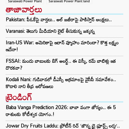
Saraswati Power Plant
Saraswati Power Plant land
తాజావార్తలు
Pakistan: పీఓకేపై వార్తలు.. అల్ జజీరాపై పాకిస్తాన్ ఆంక్షలు..
Varanasi: తెలుగు మీడియాని లైట్ తీసుకున్న జక్కన్న
Iran-US War: అమెరికాపై ఇరాన్ వ్యూహం మారిందా? కొత్త లక్ష్యం
ఇదేనా!
FSSAI: మందు బాబులకు బిగ్ అలర్ట్.. ఈ విస్కీ, రమ్ బాటిళ్లు ఇక
దొరకవా?
Kodali Nani: గుడివాడలో డీఎస్సీ అక్రమాలపై వైసీపీ సమావేశం..
కొడాలి నాని తీవ్ర ఆరోపణలు
ట్రెండింగ్‌
Baba Vanga Prediction 2026: బాబా వంగా జోస్యం.. ఈ 5
రాశులకు కోటీశ్వర యోగం.!
Jowar Dry Fruits Laddu: ప్రోటీన్ రిచ్ ‘జొన్న డ్రై ఫ్రూప్ట్స్ లడ్డు’..