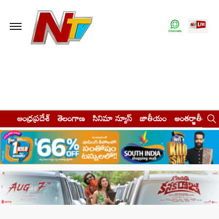
ఆంధ్రప్రదేశ్
తెలంగాణ
సినిమా న్యూస్
జాతీయం
అంతర్జాతీయం