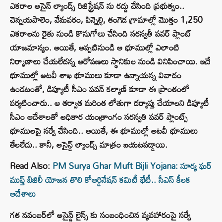
ఎకరాల అసైన్ ల్యాండ్స్ రిజిస్ట్రేషన్ ను రద్దు చేసింది ప్రభుత్వం..
చెన్నయపాలెం, వేమవరం, పిన్నెల్లి, తంగెడ గ్రామాల్లో మొత్తం 1,250
ఎకరాలను రైతు నుండి కొనుగోలు చేసింది సరస్వతీ పవర్ ప్లాంట్
యాజమాన్యం. అయితే, అప్పటినుండి ఆ భూముల్లో ఎలాంటి
నిర్మాణాలు చేయలేదన్న ఆరోపణలు స్థానికుల నుండి వినిపించాయి. ఇదే
భూముల్లో అటవీ శాఖ భూములు కూడా ఉన్నాయన్న వివాదం
ఉండటంతో, డిప్యూటీ సీఎం పవన్ కల్యాణ్‌ కూడా ఈ ప్రాంతంలో
పర్యటించారు.. ఆ తర్వాత మరింత లోతుగా దర్యాప్తు చేయాలని డిప్యూటీ
సీఎం ఆదేశాలతో అధికార యంత్రాంగం సరస్వతి పవర్ ప్లాంట్స్
భూములపై సర్వే చేసింది.. అయితే, ఈ భూముల్లో అటవీ భూములు
తేలలేదు.. కానీ, అసైన్డ్ ల్యాండ్స్ మాత్రం బయటపడ్డాయి.
Read Also:
PM Surya Ghar Muft Bijli Yojana: సూర్య ఘర్
ముఫ్త్ బిజిలీ యోజన తొలి కోఆర్డినేషన్‌ కమిటీ భేటీ.. సీఎస్‌ కీలక
ఆదేశాలు
గత నవంబర్‌లో అసైన్డ్‌ లైన్స్ కు సంబంధించిన వ్యవహారంపై సర్వే