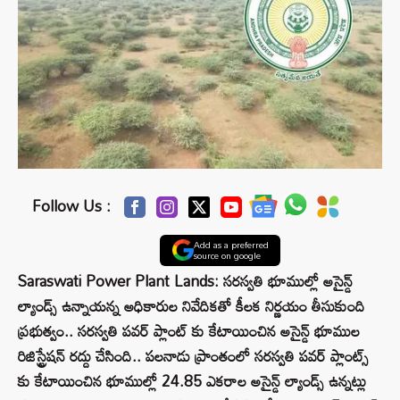
Follow Us :
Add as a preferred
source on google
Saraswati Power Plant Lands: సరస్వతి భూముల్లో అసైన్డ్
ల్యాండ్స్ ఉన్నాయన్న అధికారుల నివేదికతో కీలక నిర్ణయం తీసుకుంది
ప్రభుత్వం.. సరస్వతి పవర్ ప్లాంట్ కు కేటాయించిన అసైన్డ్ భూముల
రిజిస్ట్రేషన్ రద్దు చేసింది.. పలనాడు ప్రాంతంలో సరస్వతి పవర్ ప్లాంట్స్
కు కేటాయించిన భూముల్లో 24.85 ఎకరాల అసైన్డ్‌ ల్యాండ్స్ ఉన్నట్లు