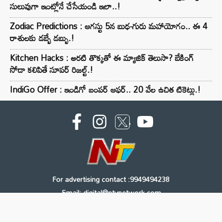
సులువుగా ఇంట్లోనే చేసేయండి ఇలా..!
Zodiac Predictions : ఆగస్టు 5న బుధ-గురు మహాయోగం.. ఈ 4
రాశులకు డబ్బే డబ్బు.!
Kitchen Hacks : అరటి తొక్కతో ఈ మ్యాజిక్ తెలుసా? బేకింగ్
సోడా కలిపితే సూపర్ రిజల్ట్.!
IndiGo Offer : ఇండిగో బంపర్ ఆఫర్.. 20 వేల ఉచిత టికెట్లు.!
For advertising contact :9949494238
Email: digital@ntvnetwork.com
Copyright © 2000 - 2026 - NTV