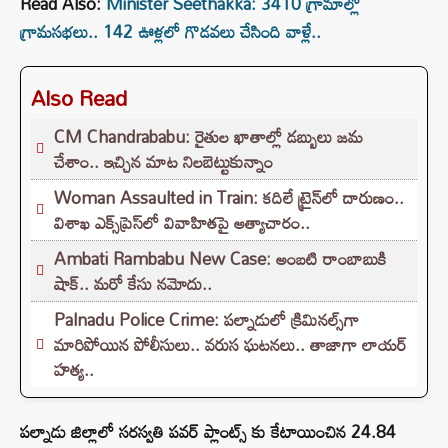
Read Also:
Minister Seethakka: 3410 గ్రామాల్లో
గ్రామసభలు.. 142 ఊళ్లలో గొడవలు చేసింది వాళ్లే..
Also Read
CM Chandrababu: రైతుల ఖాతాల్లో డబ్బులు జమ
చేశాం.. ఇచ్చిన మాట నిలబెట్టుకున్నాం
Woman Assaulted in Train: కదిలే ట్రైన్‌లో దారుణం..
విశాఖ ఎక్స్‌ప్రెస్‌లో వివాహితపై అత్యాచారం..
Ambati Rambabu New Case: అంబటి రాంబాబుకి
షాక్‌.. మరో కేసు నమోదు..
Palnadu Police Crime: పల్నాడులో క్రిమినల్స్‌గా
మారిపోయిన పోలీసులు.. వరుస ఘటనలు.. తాజాగా లాయర్‌
హత్య..
పల్నాడు జిల్లాలో సరస్వతి పవర్ ప్లాంట్స్ కు కేటాయించిన 24.84