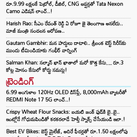
రూ.9.99 లక్షలకే పెట్రోల్, డీజిల్, CNG ఆప్షన్లతో Tata Nexon
Camo ఎడిషన్ లాంచ్..!
Harish Rao: సీఎం రేవంత్ రెడ్డి ఏ రోజూ జై తెలంగాణ అనలేదు..
మాజీ మంత్రి సంచలన ఆరోపణ..
Gautam Gambhir: మన హద్దులు దాటాలి.. శ్రీలంక టెస్ట్ సిరీస్‌కు
ముందు టీమిండియాకు గంభీర్ వార్నింగ్
Salman Khan: సల్మాన్ ఖాన్ ఖాతాలో మరో కొత్త కేసు… రూ.3
కోట్ల మోసం కేసులో కోర్టు సమన్లు!
ట్రెండింగ్‌
6.99 అంగుళాల 120Hz OLED డిస్‌ప్లే, 8,000mAh బ్యాటరీతో
REDMI Note 17 5G లాంచ్..!
Crispy Wheat Flour Snacks: బయటి జంక్ ఫుడ్‌కి బై..బై..
ఇంట్లోనే గోధుమపిండితో కరకరలాడే హెల్తీ స్నాక్స్ చేసేయండి ఇలా.!
Best EV Bikes: బెస్ట్ మైలేజ్, అదిరే ఫీచర్లతో రూ.1.50 లక్షలలోపు