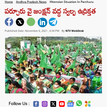
Home
Andhra Pradesh News
Hitension Situation In Parchuru
పర్చూరు వై జంక్షన్ వద్ద స్వల్ప ఉద్రిక్తత
Published Date :November 6, 2021 ,
6:34 PM
By
NTV WebDesk
Follow Us :