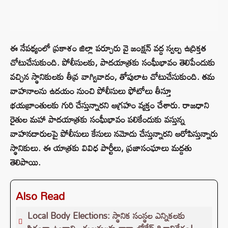
ఈ నేపథ్యంలో ప్రకాశం జిల్లా పర్చూరు వై జంక్షన్ వద్ద స్వల్ప ఉద్రిక్తత
చోటుచేసుకుంది. పోలీసులకు, పాదయాత్రకు సంఘీభావం తెలిపేందుకు
వచ్చిన స్థానికులకు తీవ్ర వాగ్వివాదం, తోపులాట చోటుచేసుకుంది. తమ
వాహనాలను ఉదయం నుంచి పోలీసులు ఫోటోలు తీస్తూ
భయబ్రాంతులకు గురి చేస్తున్నారని ఆగ్రహం వ్యక్తం చేశారు. రాజధాని
రైతుల మహా పాదయాత్రకు సంఘీభావం పలికేందుకు వస్తున్న
వాహనదారులపై పోలీసులు కేసులు నమోదు చేస్తున్నారని ఆరోపిస్తున్నారు
స్థానికులు. ఈ యాత్రకు వివిధ పార్టీలు, ప్రజాసంఘాలు మద్దతు
తెలిపాయి.
Also Read
Local Body Elections: స్థానిక సంస్థల ఎన్నికలకు