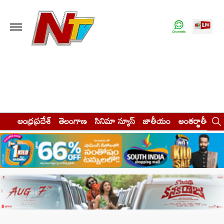
ఆంధ్రప్రదేశ్
తెలంగాణ
సినిమా న్యూస్
జాతీయం
అంతర్జాతీయం