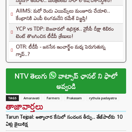
సిద్ధంగా ఉండాలి.. మంత్రులకు నారా లోకేష్ దిశానిర్దేశం!
AIIMS: మరో రెండు ఎయిమ్స్‌లు మంజూరు చేయాలి..
కేంద్రానికి ఎంపీ లింగమనేని రమేశ్ విజ్ఞప్తి!
YCP vs TDP: బెజవాడలో ఉద్రిక్తత.. వైసీపీ దీక్షా శిబిరం
టెంట్ తొలగించిన టీడీపీ శ్రేణులు!
OTR: టీడీపీ - జనసేన ఇంచార్జ్‌ల మధ్య పెరుగుతున్న
గ్యాప్..?
NTV తెలుగు
వాట్సాప్ ఛానల్ ని ఫాలో
అవ్వండి
TAGS
Amaravati
Farmers
Prakasam
rythula padayatra
తాజావార్తలు
Tarun Tejpal: అత్యాచార కేసులో సంచలన తీర్పు.. తేజ్‌పాల్‌కు 10
ఏళ్లు జైలుశిక్ష