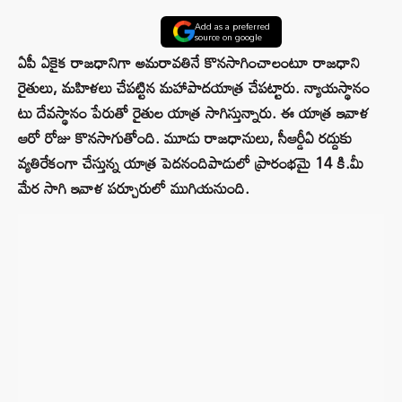
Add as a preferred
source on google
ఏపీ ఏకైక రాజధానిగా అమరావతినే కొనసాగించాలంటూ రాజధాని
రైతులు, మహిళలు చేపట్టిన మహాపాదయాత్ర చేపట్టారు. న్యాయస్థానం
టు దేవస్థానం పేరుతో రైతుల యాత్ర సాగిస్తున్నారు. ఈ యాత్ర ఇవాళ
ఆరో రోజు కొనసాగుతోంది. మూడు రాజధానులు, సీఆర్డీఏ రద్దుకు
వ్యతిరేకంగా చేస్తున్న యాత్ర పెదనందిపాడులో ప్రారంభమై 14 కి.మీ
మేర సాగి ఇవాళ పర్చూరులో ముగియనుంది.