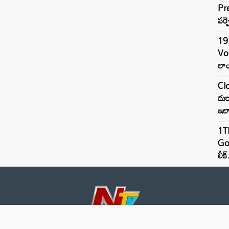
Pre
పర్ఫ
19.
Vo
లాం
Clo
దుర
ఇల
1TB
Goo
లీక్