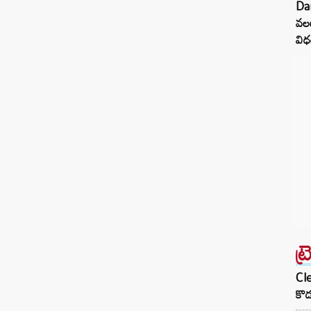
Dar
కి.మీ మేర సాగి ఇవాళ పర్చూరులో ముగియనుంది.
వల
ఈ నేపథ్యంలో ప్రకాశం జిల్లా పర్చూరు వై జంక్షన్
వి
వద్ద స్వల్ప ఉద్రిక్తత చోటుచేసుకుంది. పోలీసులకు,
పాదయాత్రకు సంఘీభావం తెలిపేందుకు…
ట్
Cle
కొడ