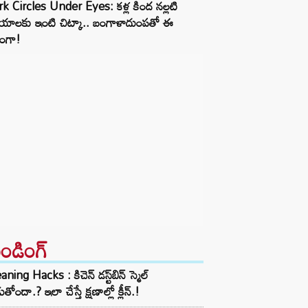
k Circles Under Eyes: కళ్ల కింద నల్లటి
యాలకు ఇంటి చిట్కా.. బంగాళాదుంపతో ఈ
ధంగా!
రెండింగ్‌
aning Hacks : కిచెన్ డస్ట్‌బిన్ స్మెల్
ుతోందా.? ఇలా చేస్తే క్షణాల్లో క్లీన్.!