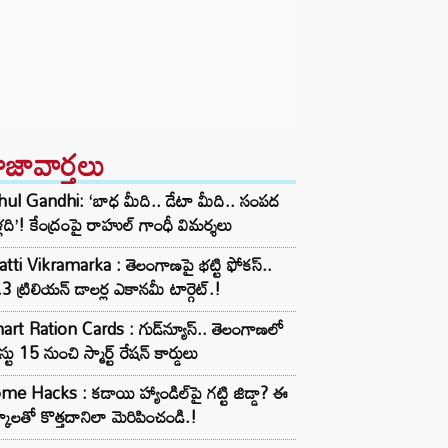
ాజావార్తలు
ul Gandhi: ‘బాధ మీది.. డేటా మీది.. సంపద
్లది’! కేంద్రంపై రాహుల్ గాంధీ విమర్శలు
tti Vikramarka : తెలంగాణపై భట్టి ఫోకస్..
3 ట్రిలియన్‌ డాలర్ల ఎకానమీ టార్గెట్.!
rt Ration Cards : గుడ్‌న్యూస్‌.. తెలంగాణలో
టు 15 నుంచి స్మార్ట్‌ రేషన్‌ కార్డులు
e Hacks : కడాయి హ్యాండిల్‌పై గట్టి జిడ్డా? ఈ
్కాలతో కొత్తదానిలా మెరిపించండి.!