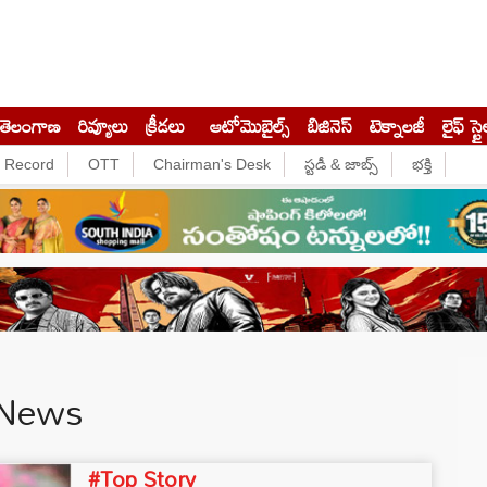
తెలంగాణ
రివ్యూలు
క్రీడలు
ఆటోమొబైల్స్
బిజినెస్‌
టెక్నాలజీ
లైఫ్ స్టై
e Record
OTT
Chairman's Desk
స్టడీ & జాబ్స్
భక్తి
 News
#Top Story