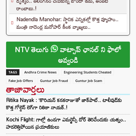
దృశ్యం.. ఆలింగనం చేసుకున్న బోండా ఉమ, అంబటి
రాంబాబు.!
Nadendla Manohar: స్థానిక ఎన్నికల్లో కొత్త వ్యూహం..
మంత్రి నాదెండ్ల మనోహర్ కీలక వ్యాఖ్యలు..
NTV తెలుగు
వాట్సాప్ ఛానల్ ని ఫాలో
అవ్వండి
TAGS
Andhra Crime News
Engineering Students Cheated
Fake Job Offers
Guntur Job Fraud
Guntur Job Scam
తాజావార్తలు
Ritika Nayak : ‘కొరియన్ కనకరాజు’తో జాక్‌పాట్.. టాలీవుడ్‌కు
కొత్త గోల్డెన్ లెగ్‌గా రితికా నాయక్.!
Kochi Flight: గాల్లో ఉండగా ఎమర్జెన్సీ డోర్ తెరిచేందుకు యత్నం..
హడలెత్తిపోయిన ప్రయాణికులు