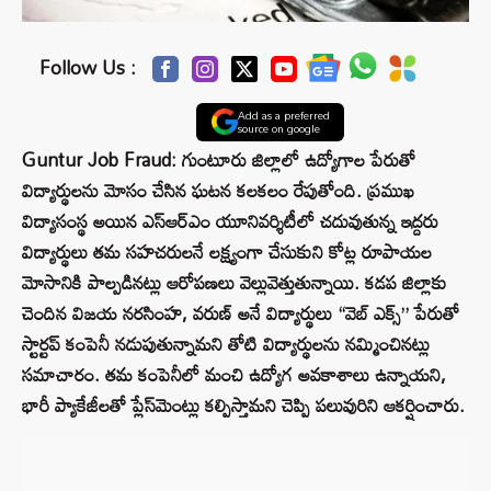
Follow Us :
Add as a preferred
source on google
Guntur Job Fraud: గుంటూరు జిల్లాలో ఉద్యోగాల పేరుతో
విద్యార్థులను మోసం చేసిన ఘటన కలకలం రేపుతోంది. ప్రముఖ
విద్యాసంస్థ అయిన ఎస్ఆర్ఎం యూనివర్శిటీలో చదువుతున్న ఇద్దరు
విద్యార్థులు తమ సహచరులనే లక్ష్యంగా చేసుకుని కోట్ల రూపాయల
మోసానికి పాల్పడినట్లు ఆరోపణలు వెల్లువెత్తుతున్నాయి. కడప జిల్లాకు
చెందిన విజయ నరసింహ, వరుణ్ అనే విద్యార్థులు “వెబ్ ఎక్స్” పేరుతో
స్టార్టప్ కంపెనీ నడుపుతున్నామని తోటి విద్యార్థులను నమ్మించినట్లు
సమాచారం. తమ కంపెనీలో మంచి ఉద్యోగ అవకాశాలు ఉన్నాయని,
భారీ ప్యాకేజీలతో ప్లేస్‌మెంట్లు కల్పిస్తామని చెప్పి పలువురిని ఆకర్షించారు.