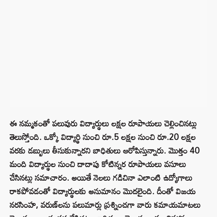
ఈ నమ్మకంతో పలువురు విద్యార్థులు లక్షల రూపాయలు చెల్లించినట్లు
తెలుస్తోంది. ఒక్కో విద్యార్థి నుంచి రూ.5 లక్షల నుంచి రూ.20 లక్షల
వరకు డబ్బులు తీసుకున్నారని బాధితులు ఆరోపిస్తున్నారు. మొత్తం 40
మంది విద్యార్థుల నుంచి దాదాపు కోటిన్నర రూపాయలు వసూలు
చేసినట్లు సమాచారం. అయితే నెలలు గడిచినా ఎలాంటి ఉద్యోగాలు
రాకపోవడంతో విద్యార్థులకు అనుమానం మొదలైంది. దీంతో విజయ
నరసింహ, వరుణ్‌లను పలుమార్లు ప్రశ్నించగా వారు కమాయమాటలు