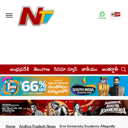
ఆంధ్రప్రదేశ్
తెలంగాణ
సినిమా న్యూస్
జాతీయం
అంతర్జాతీయం
Home
Andhra Pradesh News
Srm University Students Allegedly