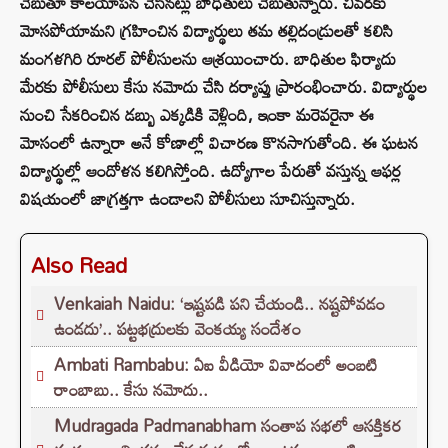
చెబుతూ కాలయాపన చేసినట్లు బాధితులు చెబుతున్నారు. చివరకు
మోసపోయామని గ్రహించిన విద్యార్థులు తమ తల్లిదండ్రులతో కలిసి
మంగళగిరి రూరల్ పోలీసులను ఆశ్రయించారు. బాధితుల ఫిర్యాదు
మేరకు పోలీసులు కేసు నమోదు చేసి దర్యాప్తు ప్రారంభించారు. విద్యార్థుల
నుంచి సేకరించిన డబ్బు ఎక్కడికి వెళ్లింది, ఇంకా మరెవరైనా ఈ
మోసంలో ఉన్నారా అనే కోణాల్లో విచారణ కొనసాగుతోంది. ఈ ఘటన
విద్యార్థుల్లో ఆందోళన కలిగిస్తోంది. ఉద్యోగాల పేరుతో వస్తున్న ఆఫర్ల
విషయంలో జాగ్రత్తగా ఉండాలని పోలీసులు సూచిస్తున్నారు.
Also Read
Venkaiah Naidu: ‘ఇష్టపడి పని చేయండి.. నష్టపోవడం
ఉండదు’.. పట్టభద్రులకు వెంకయ్య సందేశం
Ambati Rambabu: ఏఐ వీడియో వివాదంలో అంబటి
రాంబాబు.. కేసు నమోదు..
Mudragada Padmanabham సంతాప సభలో ఆసక్తికర