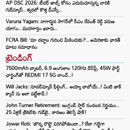
AP DSC 2026: టీచర్ జాబ్స్ కోసం ఎదురుచూస్తున్న వారికి
గుడ్‌న్యూస్.. త్వరలో కొత్త డీఎస్సీ..
Varuna Yagam: నాగార్జున సాగ‌ర్‌లో సీఎం రేవంత్ రెడ్డి వరుణ
యాగం.. ముహూర్తం ఖరారు..
FCRA Bill: ‘మా చట్టాల గురించి మీకెందుకు?’.. అమెరికాకు భారత్
ఘాటు సమాధానం
ట్రెండింగ్‌
7500mAh బ్యాటరీ, 6.9 అంగుళాల 120Hz డిస్‌ప్లే, 45W ఫాస్ట్
ఛార్జింగ్‌తో REDMI 17 5G లాంచ్..!
Will Jacks: సూపర్‌మ్యాన్ ఫీల్డింగ్.. అయ్యా బాబోయ్..! ఏంటి జాక్
క్యాచ్ ను అలా పట్టేశావ్.!
John Turner Retirement: ఇంగ్లండ్ స్టార్ సంచలన నిర్ణయం..
25 ఏళ్లకే క్రికెట్‌కు గుడ్‌బై.. కారణం తెలిస్తే షాక్!
Jowar Roti: ‘జొన్న రొట్టె’ విరిగిపోతుందా..? లేదా గట్టిగా