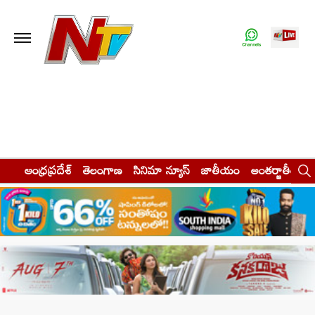
ఆంధ్రప్రదేశ్
తెలంగాణ
సినిమా న్యూస్
జాతీయం
అంతర్జాతీయం