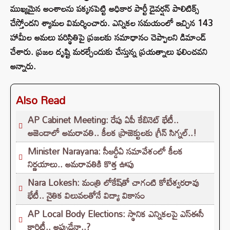
ముఖ్యమైన అంశాలను పక్కనపెట్టి అధికార పార్టీ డైవర్షన్ పాలిటిక్స్
చేస్తోందని శ్యామల విమర్శించారు. ఎన్నికల సమయంలో ఇచ్చిన 143
హామీల అమలు పరిస్థితిపై ప్రజలకు సమాధానం చెప్పాలని డిమాండ్
చేశారు. ప్రజల దృష్టి మరల్చేందుకు చేస్తున్న ప్రయత్నాలు ఫలించవని
అన్నారు.
Also Read
AP Cabinet Meeting: రేపు ఏపీ కేబినెట్ భేటీ..
అజెండాలో అమరావతి.. కీలక ప్రాజెక్టులకు గ్రీన్ సిగ్నల్..!
Minister Narayana: సీఆర్డీఏ సమావేశంలో కీలక
నిర్ణయాలు.. అమరావతికి కొత్త ఊపు
Nara Lokesh: మంత్రి లోకేష్‌తో చాగంటి కోటేశ్వరరావు
భేటీ.. నైతిక విలువలతోనే విద్యా వికాసం
AP Local Body Elections: స్థానిక ఎన్నికలపై ఎస్ఈసీ
క్లారిటీ.. అప్పుడేనా..?