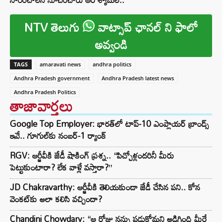
NTV తెలుగు
వాట్సాప్ ఛానల్ ని ఫాలో
అవ్వండి
TAGS
amaravati news
andhra politics
Andhra Pradesh government
Andhra Pradesh latest news
Andhra Pradesh Politics
తాజావార్తలు
Google Top Employer: భారత్‌లో టాప్-10 ఎంప్లాయర్ బ్రాండ్స్
ఇవే.. గూగుల్‌కు నంబర్-1 ర్యాంక్
RGV: ఆర్జీవీకి జేడీ షాకింగ్ ప్రశ్న.. “పిచ్చోళ్లందరినీ మీరు
పెట్టుకుంటారా? లేక వాళ్లే వస్తారా?”
JD Chakravarthy: ఆర్జీవీకి తెలియకుండా జేడీ చేసిన పని.. కోన
వెంకట్‌కు అలా కలిసి వచ్చిందా?
Chandini Chowdary: “ఆ రోజు నన్ను పడుకోమని అడిగింది మీరే