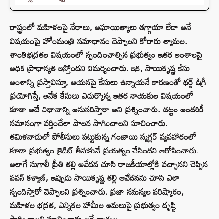
రాష్ట్రంలో మహిళలపై నేరాలు, అఘాయిత్యాలు తగ్గాయా లేదా అనే
విషయంపై హోంమంత్రి సమాధానం చెప్పాలని కోరారు శ్యామల.
శాంతిభద్రతల విషయంలో స్పందించాల్సిన ప్రభుత్వం ఇతర అంశాలపై
అధిక ప్రాధాన్యత ఇస్తోందని విమర్శించారు. ఇక, సాయికృష్ణ కేసు
అంశాన్ని ప్రస్తావిస్తూ, ఆయనపై కేసులు ఉన్నాయనే కారణంతో థర్డ్ డిగ్రీ
ప్రయోగిస్తే, అనేక కేసులు ఎదుర్కొన్న ఇతర నాయకుల విషయంలో
కూడా అదే విధానాన్ని అనుసరిస్తారా అని ప్రశ్నించారు. చట్టం అందరికీ
సమానంగా వర్తించేలా పాలన సాగించాలని సూచించారు.
తమిళనాడులో పోలీసులు పట్టుకున్న గంజాయి స్మగ్లర్ వ్యవహారంలో
కూడా ప్రభుత్వం క్రెడిట్ తీసుకునే ప్రయత్నం చేసిందని ఆరోపించారు.
అలాగే సుగాలీ ప్రీతి తల్లి ఆవేదన చూసి రాజకీయాల్లోకి వచ్చానని చెప్పిన
పవన్ కళ్యాణ్, ఇప్పుడు సాయికృష్ణ తల్లి ఆవేదనను చూసి ఎలా
స్పందిస్తారో చెప్పాలని ప్రశ్నించారు. ప్రజా సమస్యల పరిష్కారం,
మహిళల భద్రత, ఎన్నికల హామీల అమలుపై ప్రభుత్వం దృష్టి
సారించాలని సూచించారు ఆరే శ్యామల..