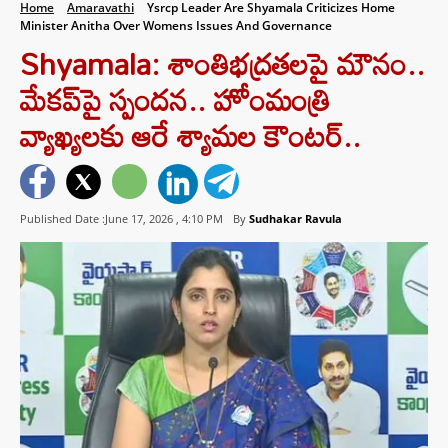
Home
Amaravathi
Ysrcp Leader Are Shyamala Criticizes Home
Minister Anitha Over Womens Issues And Governance
Shyamala: శాంతిభద్రతలపై మౌనం..
మేకప్‌పై స్పందన.. హోంమంత్రి
వ్యాఖ్యలకు ఆరే శ్యామల కౌంటర్..
Published Date :June 17, 2026 ,
4:10 PM
By
Sudhakar Ravula