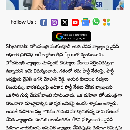
Follow Us :
Add as a preferred
source on google
Shyamala: హోంమంత్రి వంగలపూడి అనిత చేసిన వ్యాఖ్యలపై వైసీపీ
అధికార ప్రతినిధి ఆరే శ్యామల తీవ్ర స్థాయిలో స్పందించారు.
హోంమంత్రి వ్యాఖ్యలు చూస్తుంటే దెయ్యాలు వేదాలు వల్లించినట్లుగా
ఉన్నాయని ఆమె విమర్శించారు. గతంలో తమ పార్టీ నేతలపై, పార్టీ
అధ్యక్షుడు వైఎస్ జగన్ మోహన్ రెడ్డి, ఆయన కుటుంబ సభ్యులు
విజయమ్మ, భారతమ్మలపై అధికార పార్టీ నేతలు చేసిన వ్యాఖ్యలను
ఒకసారి గుర్తు చేసుకోవాలని సూచించారు. ఒక మహిళా హోంమంత్రిగా
హుందాగా మాట్లాడాల్సిన బాధ్యత అనితపై ఉందని శ్యామల అన్నారు.
అయితే మహిళల పట్ల గౌరవం గురించి మాట్లాడుతున్న వారు గతంలో
చేసిన వ్యాఖ్యలను ఎందుకు ఖండించడం లేదని ప్రశ్నించారు. వైసీపీ
మహిళా నాయకులపై అనుచిత వ్యాఖ్యలు చేసినప్పుడు మహిళా కమిషన్లు