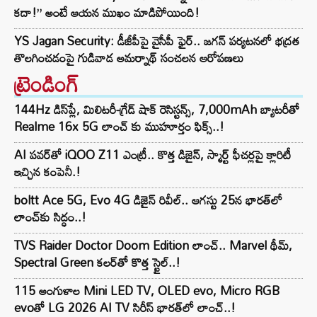
కదా!” అంటే ఆయన ముఖం మాడిపోయింది!
YS Jagan Security: డీజీపీపై వైసీపీ ఫైర్.. జగన్ పర్యటనలో భద్రత
తొలగించడంపై గుడివాడ అమర్నాథ్ సంచలన ఆరోపణలు
ట్రెండింగ్‌
144Hz డిస్‌ప్లే, మిలిటరీ-గ్రేడ్ షాక్ రెసిస్టన్స్, 7,000mAh బ్యాటరీతో
Realme 16x 5G లాంచ్ కు ముహూర్తం ఫిక్స్..!
AI పవర్‌తో iQOO Z11 ఎంట్రీ.. కొత్త డిజైన్, స్మార్ట్ ఫీచర్లపై క్లారిటీ
ఇచ్చిన కంపెనీ.!
boltt Ace 5G, Evo 4G డిజైన్ రివీల్.. ఆగస్టు 25న భారత్‌లో
లాంచ్‌కు సిద్ధం..!
TVS Raider Doctor Doom Edition లాంచ్.. Marvel థీమ్,
Spectral Green కలర్‌తో కొత్త స్టైల్..!
115 అంగుళాల Mini LED TV, OLED evo, Micro RGB
evoతో LG 2026 AI TV సిరీస్ భారత్‌లో లాంచ్..!