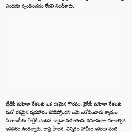
ఎందుకు స్పందించడం లేదని నిలదీశారు.
టీడీపీ మహిళా నేతలకు ఒక రకమైన గౌరవం, వైసీపీ మహిళా నేతలకు
మరో రకమైన వ్యవహారం కనిపిస్తోందని ఆమె ఆరోపించారు శ్యామల…
ఏ రాజకీయ పార్టీకి చెందిన వారైనా మహిళలను సమానంగా చూడాల్సిన
అవసరం ఉందన్నారు. రాష్ట్ర పాలన, ఎన్నికల హామీల అమలు వంటి